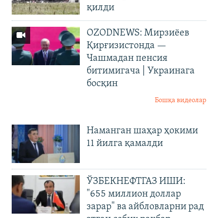
қилди
OZODNEWS: Мирзиёев
Қирғизистонда —
Чашмадан пенсия
битимигача | Украинага
босқин
Бошқа видеолар
Наманган шаҳар ҳокими
11 йилга қамалди
ЎЗБЕКНЕФТГАЗ ИШИ:
"655 миллион доллар
зарар" ва айбловларни рад