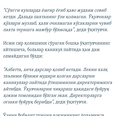
“Сўнгги кунларда ёмғир ёғиб ҳаво жудаям совиб
кетди. Далада пахтанинг ўзи қолмаган. Ўқувчилар
қўллари музлаб, ҳали очилмаган кўсакларни чувиб
пахта теришга мажбур бўлмоқда”
, деди ўқитувчи.
Исми сир қолишини сўраган бошқа ўқитувчининг
айтишича, болалар каникул пайтида ҳам дам
олмайдиган бўлди:
“Албатта, анча дарслар қолиб кетади. Лекин халқ
таълими бўлими мудири қолган дарсларни
каникуллар пайтида ўтишимизни директоримизга
айтибди. Ўқувчиларни чиқариш ҳақидаги буйруқ
ҳоким томонидан бўлган экан. Директорларга
оғзаки буйруқ берибди”,
деди ўқитувчи.
Ўзини Вобкент тумани ҳокимининг ёрдамчиси