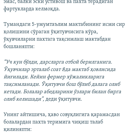
эмас, балки эски устивош ва пахта терадиган
фартукларда келмоқда.
Тумандаги 5-умумтаълим мактабининг исми сир
қолишини сўраган ўқитувчисига кўра,
ўқувчиларни пахтага тақсимлаш мактабдан
бошланяпти:
“Уч кун бўлди, дарсларга отбой берилганига.
Ўқувчилар эрталаб соат 8да мактаб ҳовлисида
йиғилади. Кейин фермер хўжаликларига
тақсимланади. Ўқитувчи бош бўлиб далага олиб
кетади. Болалар абедларини ўзлари билан бирга
олиб келишади”,
деди ўқитувчи.
Унинг айтишича, ҳаво совуқлигига қарамасдан
болалардан пахта теримига чиқиш талаб
қилиняпти: