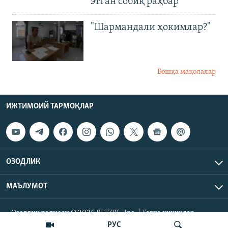
этган собиқ раҳбар
"Шармандали ҳокимлар?"
Бошқа мақолалар
ИЖТИМОИЙ ТАРМОҚЛАР
ОЗОДЛИК
МАЪЛУМОТ
Озодлик радиоси © 2026 RFE/RL, Inc. | Барча ҳуқуқлар
ҳимояланган.
РУС