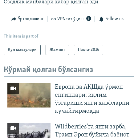
Озодлик манбалари хабар қилган эди.
Ўртоқлашинг
VPNсиз ўқиш
Follow us
This item is part of
Кун мавзулари
Жамият
Пахта-2016
Кўрмай қолган бўлсангиз
Европа ва АҚШда ўрмон
ёнғинлари: иқлим
ўзгариши янги хавфларни
кучайтирмоқда
Wildberries’га янги зарба,
Трамп Эрон бўйича баёнот