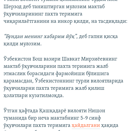
Шерзод деб таништирган мулозим мактаб
ўқувчиларининг пахта теримига
чиқарилаётганини на инкор қилди, на тасдиқлади:
“Бундан менинг хабарим йўқ”
, деб гапни қисқа
қилди мулозим.
Ўзбекистон Бош вазири Шавкат Мирзиёевнинг
мактаб ўқувчиларини пахта теримига жалб
этмаслик борасидаги фармойиши бўлишига
қарамасдан, Ўзбекистоннинг турли вилоятларида
ўқувчиларни пахта теримига жалб қилиш
ҳолатлари кузатилмоқда.
Ўтган ҳафтада Қашқадарё вилояти Нишон
туманида бир неча мактабнинг 5-9 синф
ўқувчилари пахта теримига
ҳайдалгани
ҳақида