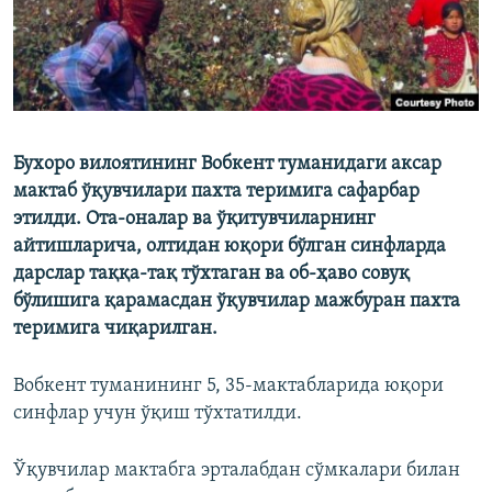
Бухоро вилоятининг Вобкент туманидаги аксар
мактаб ўқувчилари пахта теримига сафарбар
этилди. Ота-оналар ва ўқитувчиларнинг
айтишларича, олтидан юқори бўлган синфларда
дарслар таққа-тақ тўхтаган ва об-ҳаво совуқ
бўлишига қарамасдан ўқувчилар мажбуран пахта
теримига чиқарилган.
Вобкент туманининг 5, 35-мактабларида юқори
синфлар учун ўқиш тўхтатилди.
Ўқувчилар мактабга эрталабдан сўмкалари билан