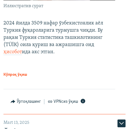
Иллюстратив сурат
2024 йилда 3509 нафар ўзбекистонлик аёл
Туркия фуқароларига турмушга чиқди. Бу
рақам Туркия статистика ташкилотининг
(ТÜİК) оила қуриш ва ажрашишга оид
ҳисобот
ида акс этган.
Кўпроқ ўқиш
Ўртоқлашинг
VPNсиз ўқиш
Mart 13, 2025