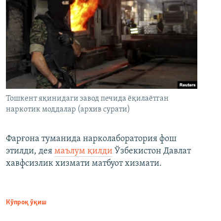
Тошкент яқинидаги завод печида ёқилаётган
наркотик моддалар (архив сурати)
Фарғона туманида нарколаборатория фош
этилди, дея
маълум қилди
Ўзбекистон Давлат
хавфсизлик хизмати матбуот хизмати.
Кўпроқ ўқиш