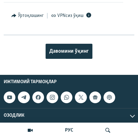
Ўртоқлашинг
VPNсиз ўқиш
Давомини ўқинг
ИЖТИМОИЙ ТАРМОҚЛАР
ОЗОДЛИК
РУС
МАЪЛУМОТ