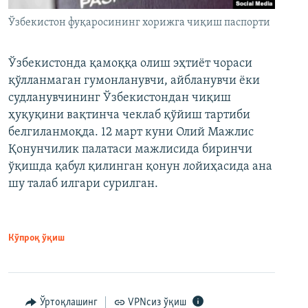
Ўзбекистон фуқаросининг хорижга чиқиш паспорти
Ўзбекистонда қамоққа олиш эҳтиёт чораси
қўлланмаган гумонланувчи, айбланувчи ёки
судланувчининг Ўзбекистондан чиқиш
ҳуқуқини вақтинча чеклаб қўйиш тартиби
белгиланмоқда. 12 март куни Олий Мажлис
Қонунчилик палатаси мажлисида биринчи
ўқишда қабул қилинган қонун лойиҳасида ана
шу талаб илгари сурилган.
Кўпроқ ўқиш
Ўртоқлашинг
VPNсиз ўқиш