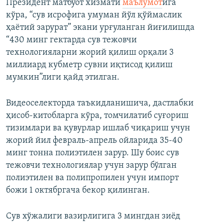
Президент матбуот хизмати
маълумот
ига
кўра, “сув исрофига умуман йўл қўймаслик
ҳаётий зарурат” экани урғуланган йиғилишда
“430 минг гектарда сув тежовчи
технологияларни жорий қилиш орқали 3
миллиард кубметр сувни иқтисод қилиш
мумкин”лиги қайд этилган.
Видеоселекторда таъкидланишича, дастлабки
ҳисоб-китобларга кўра, томчилатиб суғориш
тизимлари ва қувурлар ишлаб чиқариш учун
жорий йил февраль-апрель ойларида 35-40
минг тонна полиэтилен зарур. Шу боис сув
тежовчи технологиялар учун зарур бўлган
полиэтилен ва полипропилен учун импорт
божи 1 октябргача бекор қилинган.
Сув хўжалиги вазирлигига 3 мингдан зиёд