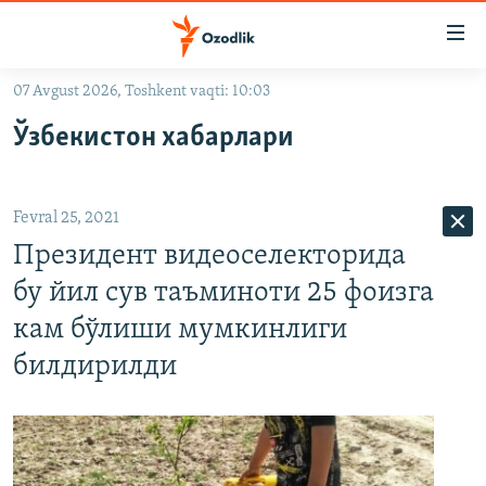
Линклар
Бош
мавзуларга
07 Avgust 2026, Toshkent vaqti: 10:03
ўтинг
OZODLIK SURISHTIRUVLARI
Асосий
Ўзбекистон хабарлари
OZODVIDEO
навигацияга
ўтинг
OZODARXIV
Қидиришга
Fevral 25, 2021
ўтинг
На русском
Президент видеоселекторида
бу йил сув таъминоти 25 фоизга
ИЖТИМОИЙ ТАРМОҚЛАР
кам бўлиши мумкинлиги
билдирилди
Озодлик бошқа тилларда