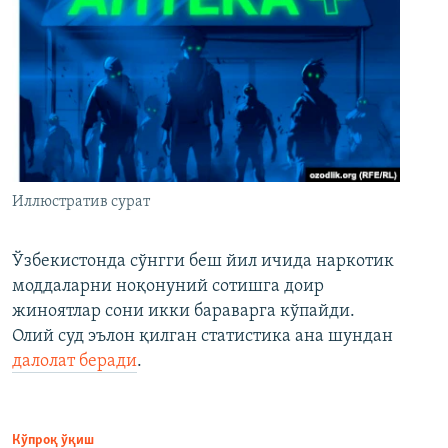
Иллюстратив сурат
Ўзбекистонда сўнгги беш йил ичида наркотик
моддаларни ноқонуний сотишга доир
жиноятлар сони икки бараварга кўпайди.
Олий суд эълон қилган статистика ана шундан
далолат беради
.
Кўпроқ ўқиш