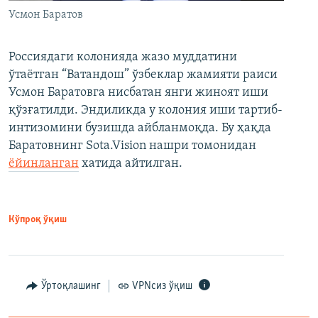
Усмон Баратов
Россиядаги колонияда жазо муддатини
ўтаётган “Ватандош” ўзбеклар жамияти раиси
Усмон Баратовга нисбатан янги жиноят иши
қўзғатилди. Эндиликда у колония иши тартиб-
интизомини бузишда айбланмоқда. Бу ҳақда
Баратовнинг Sota.Vision нашри томонидан
ёйинланган
хатида айтилган.
Кўпроқ ўқиш
Ўртоқлашинг
VPNсиз ўқиш