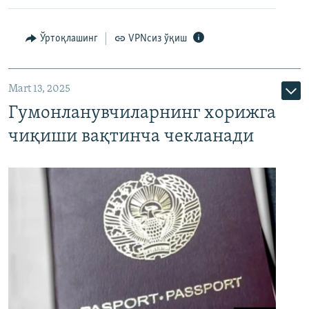
Ўртоқлашинг
VPNсиз ўқиш
Mart 13, 2025
Гумонланувчиларнинг хорижга
чиқиши вақтинча чекланади