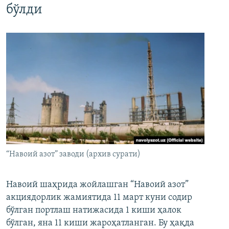
бўлди
“Навоий азот” заводи (архив сурати)
Навоий шаҳрида жойлашган “Навоий азот”
акциядорлик жамиятида 11 март куни содир
бўлган портлаш натижасида 1 киши ҳалок
бўлган, яна 11 киши жароҳатланган. Бу ҳақда