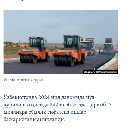
Иллюстратив сурат
Ўзбекистонда 2024 йил давомида йўл-
қурилиш соҳасида 242 та объектда қарийб 17
миллиард сўмлик сифатсиз ишлар
бажарилгани аниқланди.