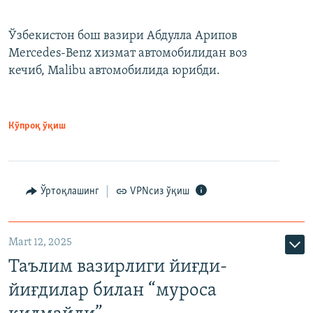
Ўзбекистон бош вазири Абдулла Арипов
Mercedes-Benz хизмат автомобилидан воз
кечиб, Malibu автомобилида юрибди.
Кўпроқ ўқиш
Ўртоқлашинг
VPNсиз ўқиш
Mart 12, 2025
Таълим вазирлиги йиғди-
йиғдилар билан “муроса