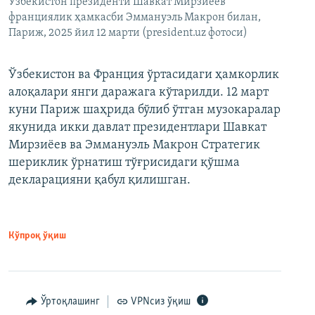
Ўзбекистон президенти Шавкат Мирзиёев
франциялик ҳамкасби Эммануэль Макрон билан,
Париж, 2025 йил 12 марти (president.uz фотоси)
Ўзбекистон ва Франция ўртасидаги ҳамкорлик
алоқалари янги даражага кўтарилди. 12 март
куни Париж шаҳрида бўлиб ўтган музокаралар
якунида икки давлат президентлари Шавкат
Мирзиёев ва Эммануэль Макрон Стратегик
шериклик ўрнатиш тўғрисидаги қўшма
декларацияни қабул қилишган.
Кўпроқ ўқиш
Ўртоқлашинг
VPNсиз ўқиш