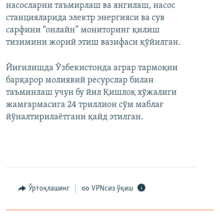
насосларни таъмирлаш ва янгилаш, насос
станцияларида электр энергияси ва сув
сарфини “онлайн” мониторинг қилиш
тизимини жорий этиш вазифаси қўйилган.
Йиғилишда Ўзбекистонда аграр тармоқни
барқарор молиявий ресурслар билан
таъминлаш учун бу йил Қишлоқ хўжалиги
жамғармасига 24 триллион сўм маблағ
йўналтирилаётгани қайд этилган.
Ўртоқлашинг
VPNсиз ўқиш