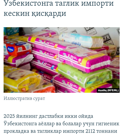
Ўзбекистонга таглик импорти
кескин қисқарди
Иллюстратив сурат
2025 йилнинг дастлабки икки ойида
Ўзбекистонга аёллар ва болалар учун гигиеник
прокладка ва тагликлар импорти 2112 тоннани