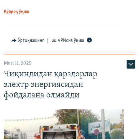
Кўпроқ ўқиш
Ўртоқлашинг
VPNсиз ўқиш
Mart 11, 2025
Чиқиндидан қарздорлар
электр энергиясидан
фойдалана олмайди