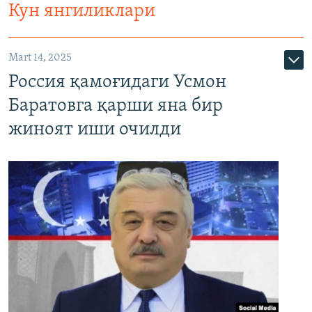
Кун янгиликлари
Mart 14, 2025
Россия қамоғидаги Усмон
Баратовга қарши яна бир
жиноят иши очилди