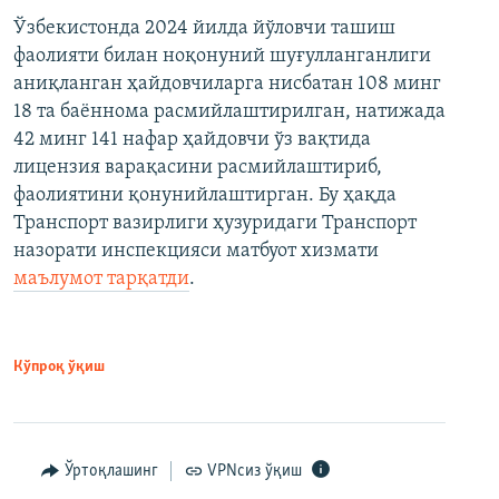
Ўзбекистонда 2024 йилда йўловчи ташиш
фаолияти билан ноқонуний шуғулланганлиги
аниқланган ҳайдовчиларга нисбатан 108 минг
18 та баённома расмийлаштирилган, натижада
42 минг 141 нафар ҳайдовчи ўз вақтида
лицензия варақасини расмийлаштириб,
фаолиятини қонунийлаштирган. Бу ҳақда
Транспорт вазирлиги ҳузуридаги Транспорт
назорати инспекцияси матбуот хизмати
маълумот тарқатди
.
Кўпроқ ўқиш
Ўртоқлашинг
VPNсиз ўқиш