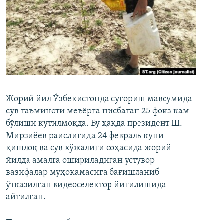
Жорий йил Ўзбекистонда суғориш мавсумида
сув таъминоти меъёрга нисбатан 25 фоиз кам
бўлиши кутилмоқда. Бу ҳақда президент Ш.
Мирзиёев раислигида 24 февраль куни
қишлоқ ва сув хўжалиги соҳасида жорий
йилда амалга ошириладиган устувор
вазифалар муҳокамасига бағишланиб
ўтказилган видеоселектор йиғилишида
айтилган.