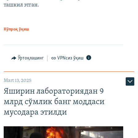
ташкил этган.
Кўпроқ ўқиш
Ўртоқлашинг
VPNсиз ўқиш
Mart 13, 2025
Яширин лабораториядан 9
млрд сўмлик банг моддаси
мусодара этилди