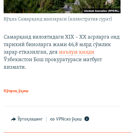
Кўҳна Самарқанд манзараси (иллюстратив сурат)
Самарқанд вилоятидаги XIX – XX асрларга оид
тарихий биноларга жами 46,8 млрд сўмлик
зарар етказилган, дея
маълум қилди
Ўзбекистон Бош прокуратураси матбуот
хизмати.
Кўпроқ ўқиш
Ўртоқлашинг
VPNсиз ўқиш