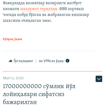
Фавқулодда вазиятлар вазирлиги матбуот
хизмати
маълумот тарқатди
. ФВВ портлаш
чоғида нобуд бўлган ва жабрланган кишилар
шахсини очиқлаган эмас.
Кўпроқ ўқиш
Ўртоқлашинг
VPNсиз ўқиш
Mart 11, 2025
17000000000 сўмлик йўл
лойиҳалари сифатсиз
бажарилган