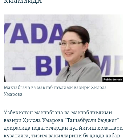
қилмайди”
Мактабгача ва мактаб таълими вазири Ҳилола
Умарова
Ўзбекистон мактабгача ва мактаб таълими
вазири Ҳилола Умарова “Ташаббусли бюджет”
доирасида педагоглардан пул йиғиш ҳолатлари
кузатилса, тизим вакилларини бу ҳақда хабар