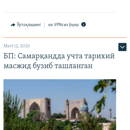
Ўртоқлашинг
VPNсиз ўқиш
Mart 12, 2025
БП: Самарқандда учта тарихий
масжид бузиб ташланган