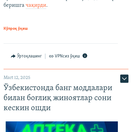
беришга
чақирди
.
Кўпроқ ўқиш
Ўртоқлашинг
VPNсиз ўқиш
Mart 12, 2025
Ўзбекистонда банг моддалари
билан боғлиқ жиноятлар сони
кескин ошди