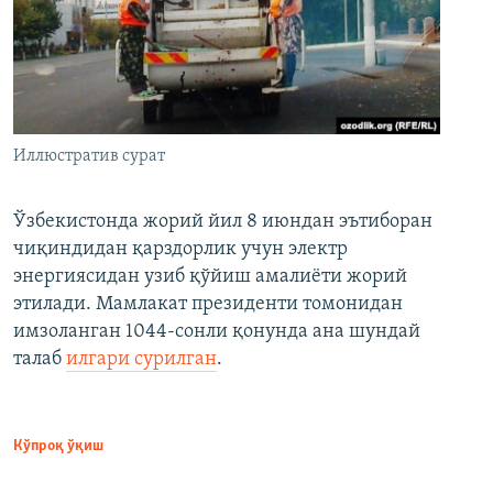
Иллюстратив сурат
Ўзбекистонда жорий йил 8 июндан эътиборан
чиқиндидан қарздорлик учун электр
энергиясидан узиб қўйиш амалиёти жорий
этилади. Мамлакат президенти томонидан
имзоланган 1044-сонли қонунда ана шундай
талаб
илгари сурилган
.
Кўпроқ ўқиш