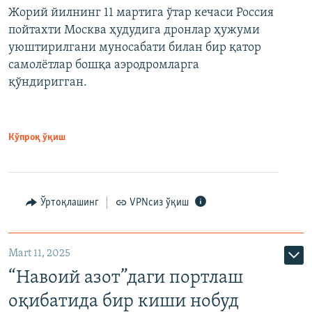
Жорий йилнинг 11 мартига ўтар кечаси Россия
пойтахти Москва ҳудудига дронлар ҳужуми
уюштирилгани муносабати билан бир қатор
самолётлар бошқа аэродромларга
қўндиригган.
Кўпроқ ўқиш
Ўртоқлашинг
VPNсиз ўқиш
Mart 11, 2025
“Навоий азот”даги портлаш
оқибатида бир киши нобуд