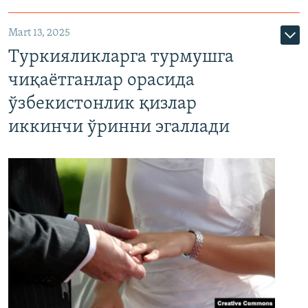
Mart 13, 2025
Туркияликларга турмушга
чиқаётганлар орасида
ўзбекистонлик қизлар
иккинчи ўринни эгаллади