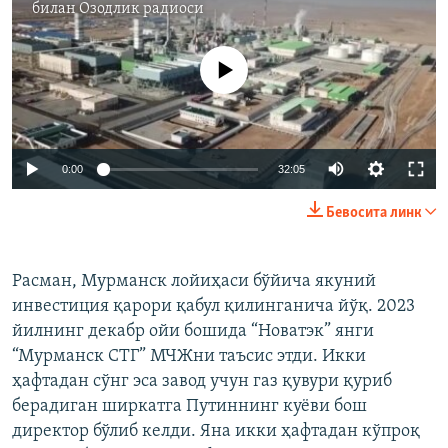
билан
Озодлик радиоси
Айни дамда медиа-манба мавжуд эмас
Auto
0:00
32:05
240p
Бевосита линк
360p
Auto
240p
360p
480p
480p
Расман, Мурманск лойиҳаси бўйича якуний
инвестиция қарори қабул қилинганича йўқ. 2023
720p
720p
1080p
йилнинг декабр ойи бошида “Новатэк” янги
1080p
“Мурманск СТГ” МЧЖни таъсис этди. Икки
ҳафтадан сўнг эса завод учун газ қувури қуриб
берадиган ширкатга Путиннинг куёви бош
директор бўлиб келди. Яна икки ҳафтадан кўпроқ