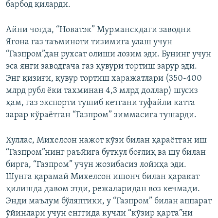
барбод қиларди.
Айни чоғда, “Новатэк” Мурманскдаги заводни
Ягона газ таъминоти тизимига улаш учун
“Газпром”дан рухсат олиши лозим эди. Бунинг учун
эса янги заводгача газ қувури тортиш зарур эди.
Энг қизиғи, қувур тортиш харажатлари (350-400
млрд рубл ёки тахминан 4,3 млрд доллар) шусиз
ҳам, газ экспорти тушиб кетгани туфайли катта
зарар кўраётган “Газпром” зиммасига тушарди.
Хуллас, Михелсон нажот кўзи билан қараётган иш
“Газпром”нинг раъйига буткул боғлиқ ва шу билан
бирга, “Газпром” учун жозибасиз лойиҳа эди.
Шунга қарамай Михелсон ишонч билан ҳаракат
қилишда давом этди, режаларидан воз кечмади.
Энди маълум бўляптики, у “Газпром” билан аппарат
ўйинлари учун енггида кучли “кўзир қарта”ни