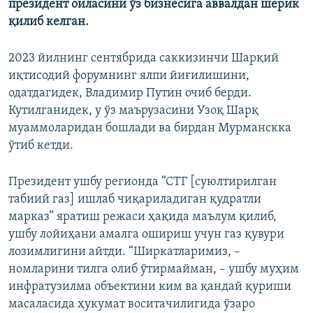
президент оиласини ўз бизнесига аввалдан шерик
қилиб келган.
2023 йилнинг сентябрида саккизинчи Шарқий
иқтисодий форумнинг ялпи йиғилишини,
одатдагидек, Владимир Путин очиб берди.
Кутилганидек, у ўз маърузасини Узоқ Шарқ
муаммоларидан бошлади ва бирдан Мурманскка
ўтиб кетди.
Президент ушбу регионда “СТГ [суюлтирилган
табиий газ] ишлаб чиқариладиган қудратли
марказ” яратиш режаси ҳақида маълум қилиб,
ушбу лойиҳани амалга ошириш учун газ қувури
лозимлигини айтди. “Ширкатларимиз, –
номларини тилга олиб ўтирмайман, – ушбу муҳим
инфратузилма объектини ким ва қандай қуриши
масаласида ҳукумат воситачилигида ўзаро