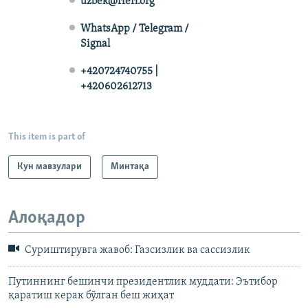
uzbek@rferl.org
WhatsApp / Telegram /
Signal
+420724740755 |
+420602612713
This item is part of
Кун мавзулари
Минтақа
Алоқадор
Суриштирувга жавоб: Газсизлик ва сассизлик
Путиннинг бешинчи президентлик муддати: Эътибор
қаратиш керак бўлган беш жиҳат