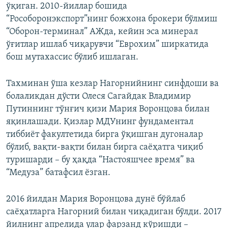
ўқиган. 2010-йиллар бошида
“Рособоронэкспорт”нинг божхона брокери бўлмиш
“Оборон-терминал” АЖда, кейин эса минерал
ўғитлар ишлаб чиқарувчи “Еврохим” ширкатида
бош мутахассис бўлиб ишлаган.
Тахминан ўша кезлар Нагорнийнинг синфдоши ва
болаликдан дўсти Олеся Сагайдак Владимир
Путиннинг тўнғич қизи Мария Воронцова билан
яқинлашади. Қизлар МДУнинг фундаментал
тиббиёт факултетида бирга ўқишган дугоналар
бўлиб, вақти-вақти билан бирга саёҳатга чиқиб
туришарди – бу ҳақда “Настояшчее время” ва
“Медуза” батафсил ёзган.
2016 йилдан Мария Воронцова дунё бўйлаб
саёҳатларга Нагорний билан чиқадиган бўлди. 2017
йилнинг апрелида улар фарзанд кўришди –