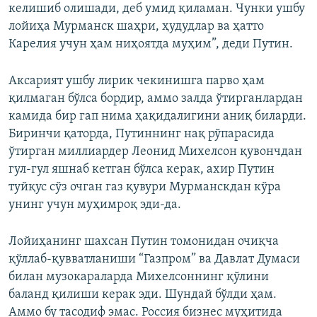
келишиб олишади, деб умид қиламан. Чунки ушбу
лойиҳа Мурманск шаҳри, ҳудудлар ва ҳатто
Карелия учун ҳам ниҳоятда муҳим”, деди Путин.
Аксарият ушбу лирик чекинишга парво ҳам
қилмаган бўлса бордир, аммо залда ўтирганлардан
камида бир гап нима ҳақидалигини аниқ биларди.
Биринчи қаторда, Путиннинг нақ рўпарасида
ўтирган миллиардер Леонид Михелсон қувончдан
гул-гул яшнаб кетган бўлса керак, ахир Путин
туйқус сўз очган газ қувури Мурманскдан кўра
унинг учун муҳимроқ эди-да.
Лойиҳанинг шахсан Путин томонидан очиқча
қўллаб-қувватланиши “Газпром” ва Давлат Думаси
билан музокараларда Михелсоннинг қўлини
баланд қилиши керак эди. Шундай бўлди ҳам.
Аммо бу тасодиф эмас. Россия бизнес муҳитида