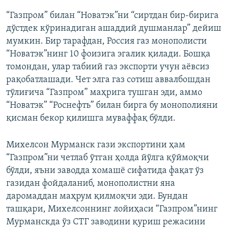
“Газпром” билан “Новатэк”ни “сиртдан бир-бирига
дўстдек кўринадиган ашаддий душманлар” дейиш
мумкин. Бир тарафдан, Россия газ монополисти
“Новатэк”нинг 10 фоизига эгалик қилади. Бошқа
томондан, улар табиий газ экспорти учун аёвсиз
рақобатлашади. Чет элга газ сотиш аввалбошдан
тўлиғича “Газпром” маҳрига тушган эди, аммо
“Новатэк” “Роснефть” билан бирга бу монополияни
қисман бекор қилишга муваффақ бўлди.
Михелсон Мурманск гази экспортини ҳам
“Газпром”ни четлаб ўтган ҳолда йўлга қўймоқчи
бўлди, яъни заводда хомашё сифатида фақат ўз
газидан фойдаланиб, монополистни яна
даромаддан маҳрум қилмоқчи эди. Бундан
ташқари, Михелсоннинг лойиҳаси “Газпром”нинг
Мурманскда ўз СТГ заводини қуриш режасини