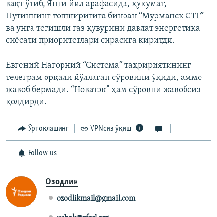
вақт ўтиб, Янги йил арафасида, ҳукумат,
Путиннинг топшириғига биноан “Мурманск СТГ”
ва унга тегишли газ қувурини давлат энергетика
сиёсати приоритетлари сирасига киритди.
Евгений Нагорний “Система” таҳририятининг
телеграм орқали йўллаган сўровини ўқиди, аммо
жавоб бермади. “Новатэк” ҳам сўровни жавобсиз
қолдирди.
Ўртоқлашинг
VPNсиз ўқиш
Follow us
Озодлик
ozodlikmail@gmail.com