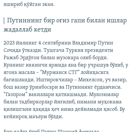
яшириб қўйган экан.
Путиннинг бир оғиз гапи билан ишлар
жадаллаб кетди
2023 йилнинг 4 сентябрини Владимир Путин
Сочида ўтказди. Тушгача Туркия президенти
Ражаб Эрдўғон билан музокара олиб борди.
Куннинг иккинчи ярмида яна бир учрашув бўлиб, у
ягона масала – “Мурманск СТГ” лойиҳасига
бағишланди. Иштирокчилар – Михелсон, уч вазир,
бош вазир ўринбосари ва Путиннинг ёрдамчиси.
“Газпром” вакиллари қатнашмади. Мулозимлар
билан тадбиркорлар йиғилиб, нимани муҳокама
қилишгани ҳақида ҳеч нима дейилмади ҳисоб. Бу
кейинроқ маълум бўлди.