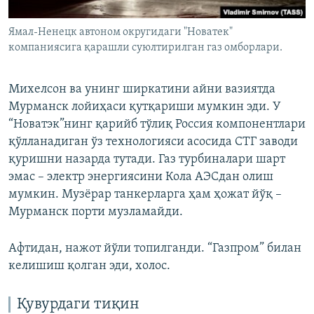
Ямал-Ненецк автоном округидаги "Новатек"
компаниясига қарашли суюлтирилган газ омборлари.
Михелсон ва унинг ширкатини айни вазиятда
Мурманск лойиҳаси қутқариши мумкин эди. У
“Новатэк”нинг қарийб тўлиқ Россия компонентлари
қўлланадиган ўз технологияси асосида СТГ заводи
қуришни назарда тутади. Газ турбиналари шарт
эмас – электр энергиясини Кола АЭСдан олиш
мумкин. Музёрар танкерларга ҳам ҳожат йўқ –
Мурманск порти музламайди.
Афтидан, нажот йўли топилганди. “Газпром” билан
келишиш қолган эди, холос.
Қувурдаги тиқин