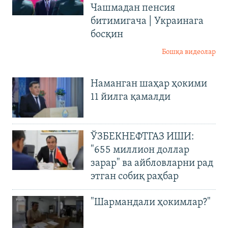
Чашмадан пенсия
битимигача | Украинага
босқин
Бошқа видеолар
Наманган шаҳар ҳокими
11 йилга қамалди
ЎЗБЕКНЕФТГАЗ ИШИ:
"655 миллион доллар
зарар" ва айбловларни рад
этган собиқ раҳбар
"Шармандали ҳокимлар?"