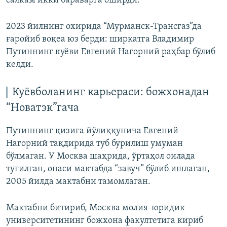
салкам икки бараварга оширди.
2023 йилнинг охирида “Мурманск-Трансгаз”да
ғаройиб воқеа юз берди: ширкатга Владимир
Путиннинг куёви Евгений Нагорний раҳбар бўлиб
келди.
Куёвболанинг карьераси: божхонадан
“Новатэк”гача
Путиннинг қизига йўлиққунича Евгений
Нагорний тақдирида туб бурилиш умуман
бўлмаган. У Москва шаҳрида, ўртаҳол оилада
туғилган, онаси мактабда “завуч” бўлиб ишлаган,
2005 йилда мактабни тамомлаган.
Мактабни битириб, Москва молия-юридик
университетининг божхона факултетига кириб