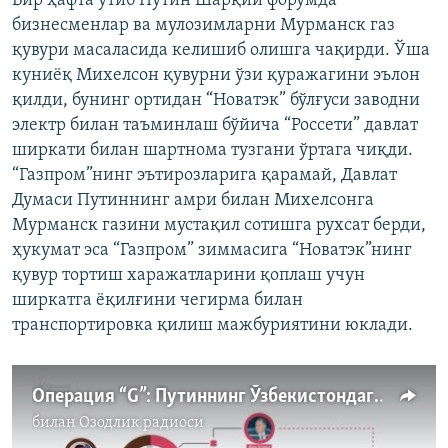
Бир ҳафта ўтиб Путин Шарқий форумда
бизнесменлар ва мулозимларни Мурманск газ
қувури масаласида келишиб олишга чақирди. Ўша
куниёқ Михелсон қувурни ўзи қуражагини эълон
қилди, бунинг ортидан “Новатэк” бўлғуси заводни
электр билан таъминлаш бўйича “Россети” давлат
ширкати билан шартнома тузгани ўртага чиқди.
“Газпром”нинг эътирозларига қарамай, Давлат
Думаси Путиннинг амри билан Михелсонга
Мурманск газини мустақил сотишга рухсат берди,
ҳукумат эса “Газпром” зиммасига “Новатэк”нинг
қувур тортиш харажатларини қоплаш учун
ширкатга ёқилғини чегирма билан
транспортировка қилиш мажбуриятини юклади.
Операция “G”: Путиннинг Ўзбекистондаги махфий омбори
билан
Озодлик радиоси