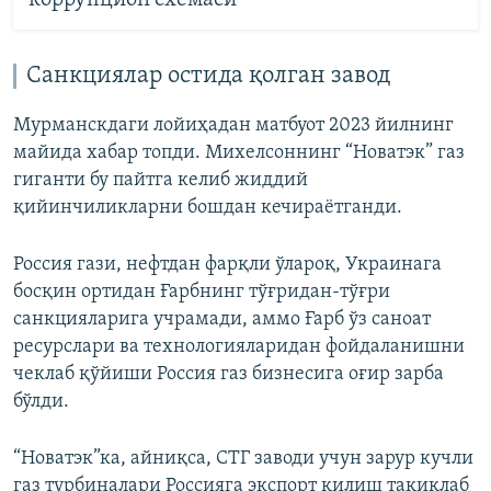
коррупцион схемаси
Санкциялар остида қолган завод
Мурманскдаги лойиҳадан матбуот 2023 йилнинг
майида хабар топди. Михелсоннинг “Новатэк” газ
гиганти бу пайтга келиб жиддий
қийинчиликларни бошдан кечираётганди.
Россия гази, нефтдан фарқли ўлароқ, Украинага
босқин ортидан Ғарбнинг тўғридан-тўғри
санкцияларига учрамади, аммо Ғарб ўз саноат
ресурслари ва технологияларидан фойдаланишни
чеклаб қўйиши Россия газ бизнесига оғир зарба
бўлди.
“Новатэк”ка, айниқса, СТГ заводи учун зарур кучли
газ турбиналари Россияга экспорт қилиш тақиқлаб