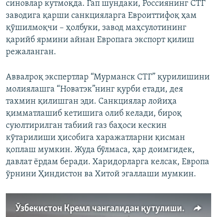
синовлар кутмоқда. Гап шундаки, Россиянинг СТГ
заводига қарши санкцияларга Евроиттифоқ ҳам
қўшилмоқчи – ҳолбуки, завод маҳсулотининг
қарийб ярмини айнан Европага экспорт қилиш
режаланган.
Аввалроқ экспертлар “Мурманск СТГ” қурилишини
молиялашга “Новатэк”нинг қурби етади, дея
тахмин қилишган эди. Санкциялар лойиҳа
қимматлашиб кетишига олиб келади, бироқ
суюлтирилган табиий газ баҳоси кескин
кўтарилиши ҳисобига харажатларни қисман
қоплаш мумкин. Жуда бўлмаса, ҳар доимгидек,
давлат ёрдам беради. Харидорларга келсак, Европа
ўрнини Ҳиндистон ва Хитой эгаллаши мумкин.
Ўзбекистон Кремл чангалидан қутулиши мумкинми? Анвармирзо Ҳусаинов билан суҳбат