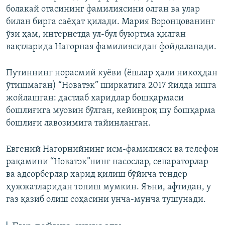
болакай отасининг фамилиясини олган ва улар
билан бирга саёҳат қилади. Мария Воронцованинг
ўзи ҳам, интернетда ул-бул буюртма қилган
вақтларида Нагорная фамилиясидан фойдаланади.
Путиннинг норасмий куёви (ёшлар ҳали никоҳдан
ўтишмаган) “Новатэк” ширкатига 2017 йилда ишга
жойлашган: дастлаб харидлар бошқармаси
бошлиғига муовин бўлган, кейинроқ шу бошқарма
бошлиғи лавозимига тайинланган.
Евгений Нагорнийнинг исм-фамилияси ва телефон
рақамини “Новатэк”нинг насослар, сепараторлар
ва адсорберлар харид қилиш бўйича тендер
ҳужжатларидан топиш мумкин. Яъни, афтидан, у
газ қазиб олиш соҳасини унча-мунча тушунади.