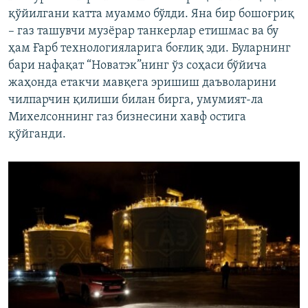
қўйилгани катта муаммо бўлди. Яна бир бошоғриқ
– газ ташувчи музёрар танкерлар етишмас ва бу
ҳам Ғарб технологияларига боғлиқ эди. Буларнинг
бари нафақат “Новатэк”нинг ўз соҳаси бўйича
жаҳонда етакчи мавқега эришиш даъволарини
чилпарчин қилиши билан бирга, умумият-ла
Михелсоннинг газ бизнесини хавф остига
қўйганди.