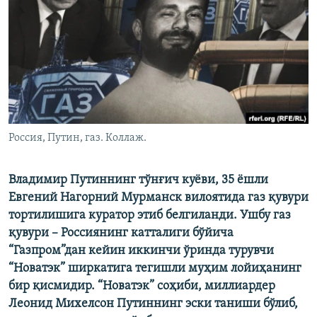
Россия, Путин, газ. Коллаж.
Владимир Путиннинг тўнғич куёви, 35 ёшли
Евгений Нагорний Мурманск вилоятида газ қувури
тортилишига куратор этиб белгиланди. Ушбу газ
қувури – Россиянинг катталиги бўйича
“Газпром”дан кейин иккинчи ўринда турувчи
“Новатэк” ширкатига тегишли муҳим лойиҳанинг
бир қисмидир. “Новатэк” соҳиби, миллиардер
Леонид Михелсон Путиннинг эски таниши бўлиб,