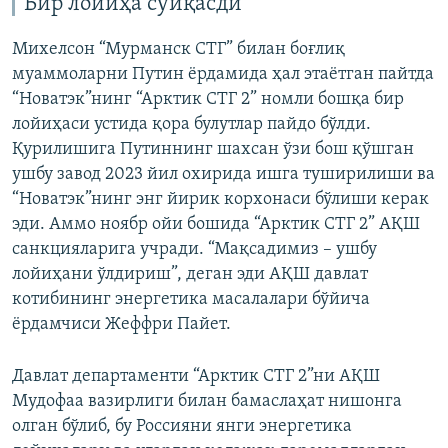
Бир лойиҳа суиқасди
Михелсон “Мурманск СТГ” билан боғлиқ
муаммоларни Путин ёрдамида ҳал этаётган пайтда
“Новатэк”нинг “Арктик СТГ 2” номли бошқа бир
лойиҳаси устида қора булутлар пайдо бўлди.
Қурилишига Путиннинг шахсан ўзи бош қўшган
ушбу завод 2023 йил охирида ишга туширилиши ва
“Новатэк”нинг энг йирик корхонаси бўлиши керак
эди. Аммо ноябр ойи бошида “Арктик СТГ 2” АҚШ
санкцияларига учради. “Мақсадимиз – ушбу
лойиҳани ўлдириш”, деган эди АҚШ давлат
котибининг энергетика масалалари бўйича
ёрдамчиси Жеффри Пайет.
Давлат департаменти “Арктик СТГ 2”ни АҚШ
Мудофаа вазирлиги билан бамаслаҳат нишонга
олган бўлиб, бу Россияни янги энергетика