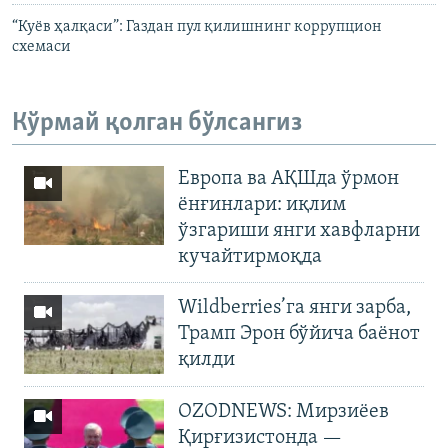
“Куëв ҳалқаси”: Газдан пул қилишнинг коррупцион
схемаси
Кўрмай қолган бўлсангиз
Европа ва АҚШда ўрмон
ёнғинлари: иқлим
ўзгариши янги хавфларни
кучайтирмоқда
Wildberries’га янги зарба,
Трамп Эрон бўйича баёнот
қилди
OZODNEWS: Мирзиёев
Қирғизистонда —