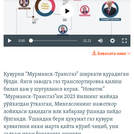
Айни дамда медиа-манба мавжуд эмас
Auto
0:00
21:21
240p
Бевосита линк
360p
Auto
240p
360p
480p
480p
Қувурни “Мурманск-Трансгаз” ширкати қурадиган
бўлди. Янги заводга газ транспортировка қилиш
720p
720p
1080p
билан ҳам у шуғулланса керак. “Новатэк”
1080p
“Мурманск-Трансгаз”ни 2023 йилнинг майида
рўйхатдан ўтказган, Михелсоннинг нажоткор
лойиҳаси ҳақидаги илк хабарлар ўшанда пайдо
бўлганди. Ўшандан бери ҳукумат газ қувури
қувватини икки марта қайта кўриб чиқиб, уни