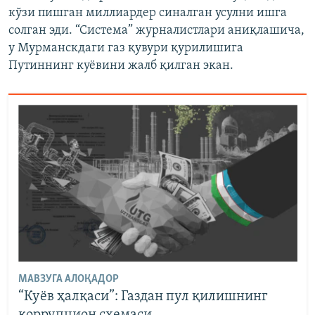
кўзи пишган миллиардер синалган усулни ишга
солган эди. “Система” журналистлари аниқлашича,
у Мурманскдаги газ қувури қурилишига
Путиннинг куёвини жалб қилган экан.
МАВЗУГА АЛОҚАДОР
“Куëв ҳалқаси”: Газдан пул қилишнинг