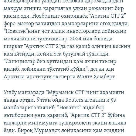
лойиҳалари ва улардан келажак даромадлардан
маҳрум этишга қаратилган улкан режанинг бир
қисми эди. Ноябрнинг охиридаёқ “Арктик СТГ 2”
форс-мажор вазиятдан ҳамкорларини огоҳ қилди,
“Новатэк”нинг чет эллик инвесторлари лойиҳани
молиялашни тўхтатдилар. 2024 йил бошида
ширкат “Арктик СТГ 2”да газ қазиб олишни кескин
камайтирди, кейин эса бутунлай тўхтатди.
“Санкциялар биз кутгандан ҳам яхши таъсир
қилиб, лойиҳани тўхтатиб қўйди”, деган эди
Арктика институти эксперти Малте Ҳамберт.
Ушбу манзарада “Мурманск СТГ”нинг аҳамияти
янада ортди. Ўтган ойда Reuters агентлиги ўз
манбаларига таяниб, “Новатэк” энди бор
эътиборини унга қаратиб, “Арктик СТГ 2” бўйича
ишларни минимумга туширмоқчи экани ҳақида
ёзди. Бироқ Мурманск лойиҳасини ҳам жиддий