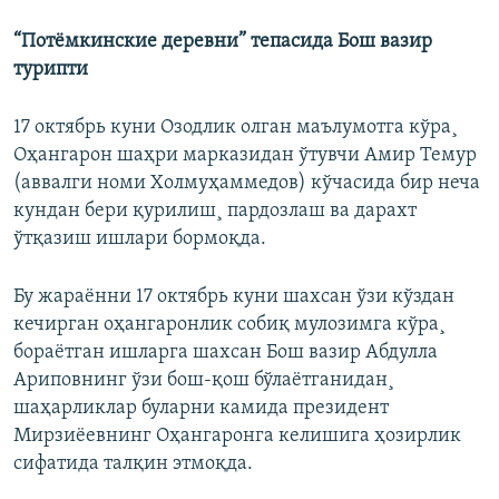
“Потëмкинские деревни” тепасида Бош вазир
турипти
17 октябрь куни Озодлик олган маълумотга кўра¸
Оҳангарон шаҳри марказидан ўтувчи Амир Темур
(аввалги номи Холмуҳаммедов) кўчасида бир неча
кундан бери қурилиш¸ пардозлаш ва дарахт
ўтқазиш ишлари бормоқда.
Бу жараëнни 17 октябрь куни шахсан ўзи кўздан
кечирган оҳангаронлик собиқ мулозимга кўра¸
бораëтган ишларга шахсан Бош вазир Абдулла
Ариповнинг ўзи бош-қош бўлаëтганидан¸
шаҳарликлар буларни камида президент
Мирзиëевнинг Оҳангаронга келишига ҳозирлик
сифатида талқин этмоқда.