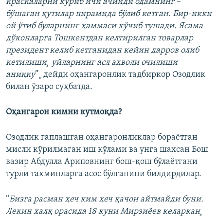
краскаларни кўриб ичи ачийди одамнинг –
бўшаган қутилар пирамида бўлиб кетган. Бир-икки
ой ўтиб буларнинг ҳаммаси кўчиб тушади. Ясама
дўконларга Тошкентдан келтирилган товарлар
президент келиб кетганидан кейин дарров олиб
кетилиши¸ уйларнинг асл аҳволи очилиши
аниқку
”¸ дейди оҳангаронлик тадбиркор Озодлик
билан ўзаро суҳбатда.
Оҳангарон кимни кутмоқда?
Озодлик гаплашган оҳангаронликлар бораëтган
мисли кўрилмаган иш кўлами ва унга шахсан Бош
вазир Абдулла Ариповнинг бош-қош бўлаëтгани
турли тахминларга асос бўлганини билдирдилар.
“
Бизга расман ҳеч ким ҳеч қачон айтмайди буни.
Лекин халқ орасида 18 куни Мирзиëев келаркан¸