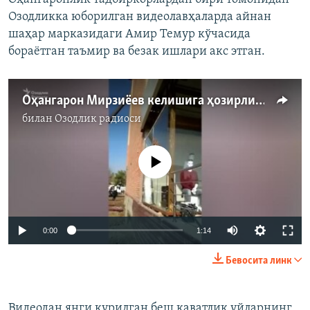
Озодликка юборилган видеолавҳаларда айнан
шаҳар марказидаги Амир Темур кўчасида
бораëтган таъмир ва безак ишлари акс этган.
Оҳангарон Мирзиëев келишига ҳозирлик кўрмоқда
билан
Озодлик радиоси
Айни дамда медиа-манба мавжуд эмас
0:00
1:14
Бевосита линк
Видеодан янги қурилган беш қаватлик уйларнинг