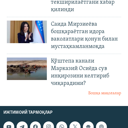
текширилаётгани хабар
қилинди
Саида Мирзиеёва
бошқараётган идора
ваколатлари қонун билан
мустаҳкамланмоқда
Қўштепа канали
Марказий Осиёда сув
инқирозини келтириб
чиқарадими?
Бошқа мақолалар
ИЖТИМОИЙ ТАРМОҚЛАР