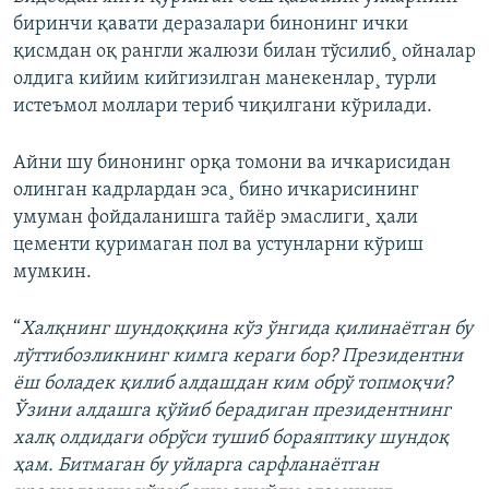
биринчи қавати деразалари бинонинг ички
қисмдан оқ рангли жалюзи билан тўсилиб¸ ойналар
олдига кийим кийгизилган манекенлар¸ турли
истеъмол моллари териб чиқилгани кўрилади.
Айни шу бинонинг орқа томони ва ичкарисидан
олинган кадрлардан эса¸ бино ичкарисининг
умуман фойдаланишга тайëр эмаслиги¸ ҳали
цементи қуримаган пол ва устунларни кўриш
мумкин.
“
Халқнинг шундоққина кўз ўнгида қилинаëтган бу
лўттибозликнинг кимга кераги бор? Президентни
ëш боладек қилиб алдашдан ким обрў топмоқчи?
Ўзини алдашга қўйиб берадиган президентнинг
халқ олдидаги обрўси тушиб бораяптику шундоқ
ҳам. Битмаган бу уйларга сарфланаëтган