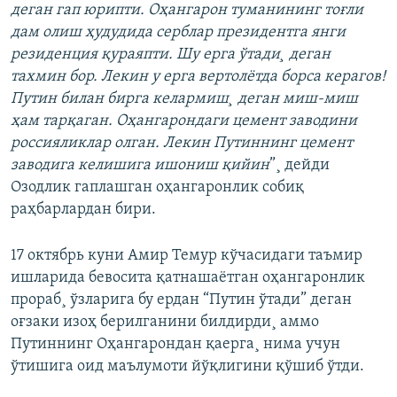
деган гап юрипти. Оҳангарон туманининг тоғли
дам олиш ҳудудида серблар президентга янги
резиденция қураяпти. Шу ерга ўтади¸ деган
тахмин бор. Лекин у ерга вертолëтда борса керагов!
Путин билан бирга келармиш¸ деган миш-миш
ҳам тарқаган. Оҳангарондаги цемент заводини
россияликлар олган. Лекин Путиннинг цемент
заводига келишига ишониш қийин
”¸ дейди
Озодлик гаплашган оҳангаронлик собиқ
раҳбарлардан бири.
17 октябрь куни Амир Темур кўчасидаги таъмир
ишларида бевосита қатнашаëтган оҳангаронлик
прораб¸ ўзларига бу ердан “Путин ўтади” деган
оғзаки изоҳ берилганини билдирди¸ аммо
Путиннинг Оҳангарондан қаерга¸ нима учун
ўтишига оид маълумоти йўқлигини қўшиб ўтди.