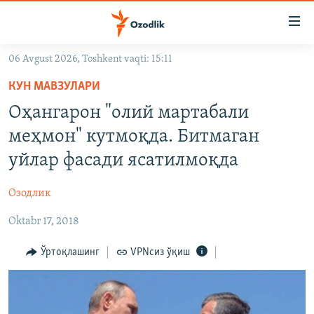
Линклар
Бош
мавзуларга
06 Avgust 2026, Toshkent vaqti: 15:11
ўтинг
OZODLIK SURISHTIRUVLARI
Асосий
КУН МАВЗУЛАРИ
OZODVIDEO
навигацияга
Оҳангарон "олий мартабали
ўтинг
OZODARXIV
меҳмон" кутмоқда. Битмаган
Қидиришга
ўтинг
уйлар фасади ясатилмоқда
На русском
Озодлик
ИЖТИМОИЙ ТАРМОҚЛАР
Oktabr 17, 2018
Ўртоқлашинг
VPNсиз ўқиш
Озодлик бошқа тилларда