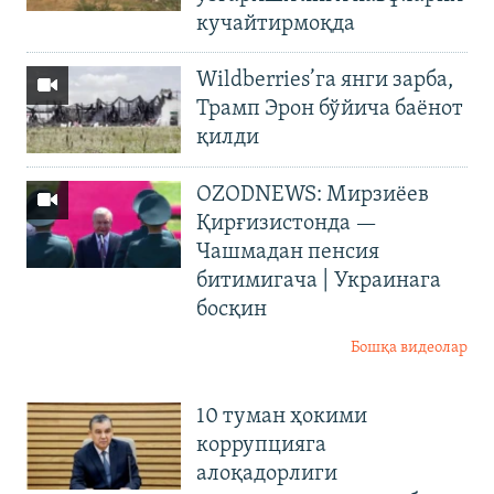
кучайтирмоқда
Wildberries’га янги зарба,
Трамп Эрон бўйича баёнот
қилди
OZODNEWS: Мирзиёев
Қирғизистонда —
Чашмадан пенсия
битимигача | Украинага
босқин
Бошқа видеолар
10 туман ҳокими
коррупцияга
алоқадорлиги