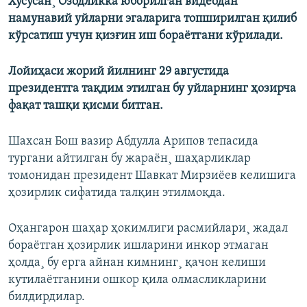
Хусусан¸ Озодликка юборилган видеодан
намунавий уйларни эгаларига топширилган қилиб
кўрсатиш учун қизғин иш бораëтгани кўрилади.
Лойиҳаси жорий йилнинг 29 августида
президентга тақдим этилган бу уйларнинг ҳозирча
фақат ташқи қисми битган.
Шахсан Бош вазир Абдулла Арипов тепасида
тургани айтилган бу жараëн¸ шаҳарликлар
томонидан президент Шавкат Мирзиëев келишига
ҳозирлик сифатида талқин этилмоқда.
Оҳангарон шаҳар ҳокимлиги расмийлари¸ жадал
бораëтган ҳозирлик ишларини инкор этмаган
ҳолда¸ бу ерга айнан кимнинг¸ қачон келиши
кутилаëтганини ошкор қила олмасликларини
билдирдилар.