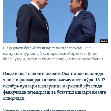
Шаҳардаги бўяб-бежашлар тепасида шахсан Бош
вазирнинг тургани¸ Оҳангарондан Мирзиëев Путин
билан ўтади¸ деган тахминлар тарқалишига асос бўлган.
Озодликка Тошкент вилояти Оҳангарон шаҳрида
яшовчи фаоллардан келган маълумотга кўра¸ 16-17
октябрь кунлари шаҳарнинг марказий кўчасида
фавқулодда таъмирлаш ва безатиш ишлари амалга
оширилди.