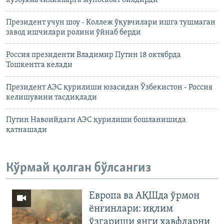
Президент учун шоу - Коллеж ўқувчилари ишга тушмаган
завод ишчилари ролини ўйнаб берди
Россия президенти Владимир Путин 18 октябрда
Тошкентга келади
Президент АЭС қурилиши юзасидан Ўзбекистон - Россия
келишувини тасдиқлади
Путин Навоийдаги АЭС қурилиши бошланишида
қатнашади
Кўрмай қолган бўлсангиз
Европа ва АҚШда ўрмон
ёнғинлари: иқлим
ўзгариши янги хавфларни