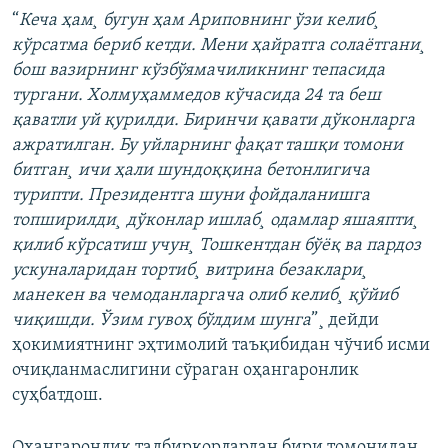
“
Кеча ҳам¸ бугун ҳам Ариповнинг ўзи келиб¸
кўрсатма бериб кетди. Мени ҳайратга солаëтгани¸
бош вазирнинг кўзбўямачиликнинг тепасида
тургани. Холмуҳаммедов кўчасида 24 та беш
қаватли уй қурилди. Биринчи қавати дўконларга
ажратилган. Бу уйларнинг фақат ташқи томони
битган¸ ичи ҳали шундоққина бетонлигича
турипти. Президентга шуни фойдаланишга
топширилди¸ дўконлар ишлаб¸ одамлар яшаяпти¸
қилиб кўрсатиш учун¸ Тошкентдан бўëқ ва пардоз
ускуналаридан тортиб¸ витрина безаклари¸
манекен ва чемоданларгача олиб келиб¸ қўйиб
чиқишди. Ўзим гувоҳ бўлдим шунга
”¸ дейди
ҳокимиятнинг эҳтимолий таъқибидан чўчиб исми
очиқланмаслигини сўраган оҳангаронлик
суҳбатдош.
Оҳангаронлик тадбиркорлардан бири томонидан