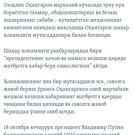
Озодлик Оҳангарон марказий кўчасида туну кун
бораëтган таъмир¸ ободонлаштириш ва безаш
ишларининг сабаби – кутилаëтган меҳмоннинг
кимлигини аниқлаш мақсадида Оҳангарон шаҳар
ҳокимлиги мутасаддилари билан боғланди.
Шаҳар ҳокимлиги раҳбарларидан бири
“президентнинг қачон ва нимага келиши ҳақида
матбуотга хабар бера олмаслигини” айтди.
Ҳокимликнинг яна бир мутасаддиси эса¸ саволга
жавоб бериш ўрнига Оҳангаронга олий мартабали
меҳмон келиши хабарининг матбуотга қаердан
чиққани билан қизиқди ва саволга жавоб
беришдан ўзини олиб қочди.
18 октябрь кечқурун президент Владимир Путин