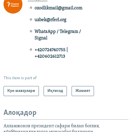
ozodlikmail@gmail.com
uzbek@rferl.org
WhatsApp / Telegram /
Signal
+420724740755 |
+420602612713
This item is part of
Кун мавзулари
Иқтисод
Жамият
Алоқадор
Алламжонов президент сафари билан боғлиқ
кўзбўямачиликларга муносабат билдирди