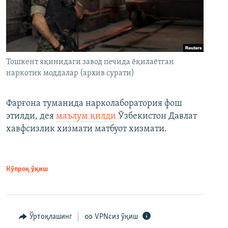
Тошкент яқинидаги завод печида ёқилаётган
наркотик моддалар (архив сурати)
Фарғона туманида нарколаборатория фош
этилди, дея
маълум қилди
Ўзбекистон Давлат
хавфсизлик хизмати матбуот хизмати.
Кўпроқ ўқиш
Ўртоқлашинг
VPNсиз ўқиш