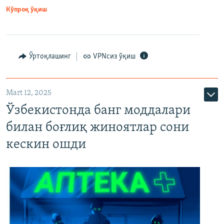
Кўпроқ ўқиш
Ўртоқлашинг
VPNсиз ўқиш
Mart 12, 2025
Ўзбекистонда банг моддалари
билан боғлиқ жиноятлар сони
кескин ошди