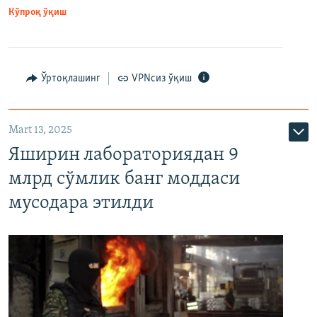
Кўпроқ ўқиш
Ўртоқлашинг
VPNсиз ўқиш
Mart 13, 2025
Яширин лабораториядан 9
млрд сўмлик банг моддаси
мусодара этилди