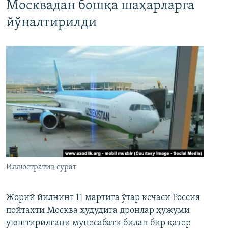
Москвадан бошқа шаҳарларга
йўналтирилди
Иллюстратив сурат
Жорий йилнинг 11 мартига ўтар кечаси Россия
пойтахти Москва ҳудудига дронлар ҳужуми
уюштирилгани муносабати билан бир қатор