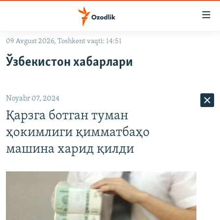
Линклар
Бош
мавзуларга
09 Avgust 2026, Toshkent vaqti: 14:51
ўтинг
OZODLIK SURISHTIRUVLARI
Асосий
Ўзбекистон хабарлари
OZODVIDEO
навигацияга
ўтинг
OZODARXIV
Қидиришга
Noyabr 07, 2024
ўтинг
На русском
Қарзга ботган туман
ҳокимлиги қимматбаҳо
ИЖТИМОИЙ ТАРМОҚЛАР
машина харид қилди
Озодлик бошқа тилларда