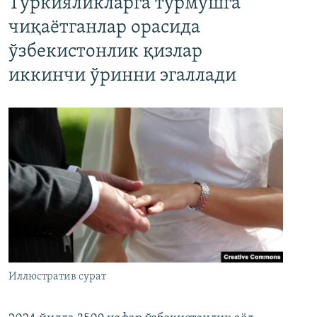
Туркияликларга турмушга
чиқаётганлар орасида
ўзбекистонлик қизлар
иккинчи ўринни эгаллади
Иллюстратив сурат