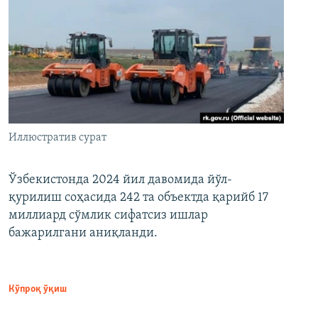
Иллюстратив сурат
Ўзбекистонда 2024 йил давомида йўл-
қурилиш соҳасида 242 та объектда қарийб 17
миллиард сўмлик сифатсиз ишлар
бажарилгани аниқланди.
Кўпроқ ўқиш