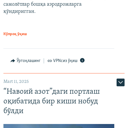
самолётлар бошқа аэродромларга
қўндиригган.
Кўпроқ ўқиш
Ўртоқлашинг
VPNсиз ўқиш
Mart 11, 2025
“Навоий азот”даги портлаш
оқибатида бир киши нобуд
бўлди