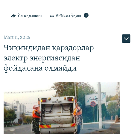
Ўртоқлашинг
VPNсиз ўқиш
Mart 11, 2025
Чиқиндидан қарздорлар
электр энергиясидан
фойдалана олмайди