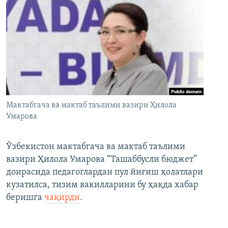
Мактабгача ва мактаб таълими вазири Ҳилола
Умарова
Ўзбекистон мактабгача ва мактаб таълими
вазири Ҳилола Умарова “Ташаббусли бюджет”
доирасида педагоглардан пул йиғиш ҳолатлари
кузатилса, тизим вакилларини бу ҳақда хабар
беришга
чақирди
.