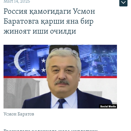
Mart 14, 2025
Россия қамоғидаги Усмон
Баратовга қарши яна бир
жиноят иши очилди
Усмон Баратов