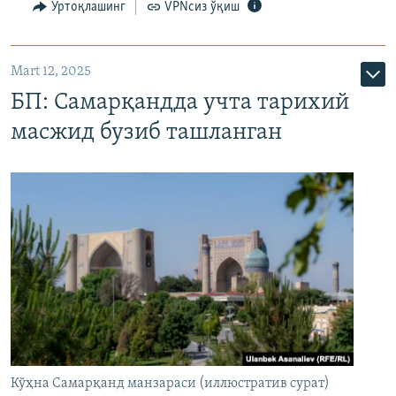
Ўртоқлашинг
VPNсиз ўқиш
Mart 12, 2025
БП: Самарқандда учта тарихий
масжид бузиб ташланган
Кўҳна Самарқанд манзараси (иллюстратив сурат)