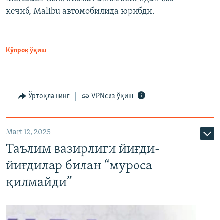
кечиб, Malibu автомобилида юрибди.
Кўпроқ ўқиш
Ўртоқлашинг
VPNсиз ўқиш
Mart 12, 2025
Таълим вазирлиги йиғди-
йиғдилар билан “муроса
қилмайди”