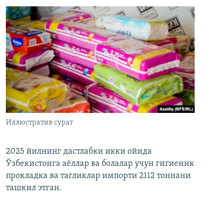
Иллюстратив сурат
2025 йилнинг дастлабки икки ойида
Ўзбекистонга аёллар ва болалар учун гигиеник
прокладка ва тагликлар импорти 2112 тоннани
ташкил этган.