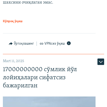
шахсини очиқлаган эмас.
Кўпроқ ўқиш
Ўртоқлашинг
VPNсиз ўқиш
Mart 11, 2025
17000000000 сўмлик йўл
лойиҳалари сифатсиз
бажарилган