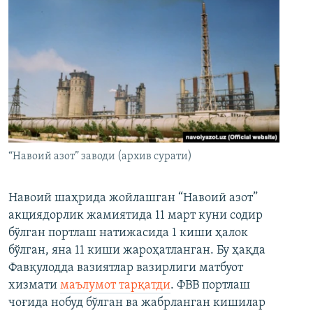
“Навоий азот” заводи (архив сурати)
Навоий шаҳрида жойлашган “Навоий азот”
акциядорлик жамиятида 11 март куни содир
бўлган портлаш натижасида 1 киши ҳалок
бўлган, яна 11 киши жароҳатланган. Бу ҳақда
Фавқулодда вазиятлар вазирлиги матбуот
хизмати
маълумот тарқатди
. ФВВ портлаш
чоғида нобуд бўлган ва жабрланган кишилар