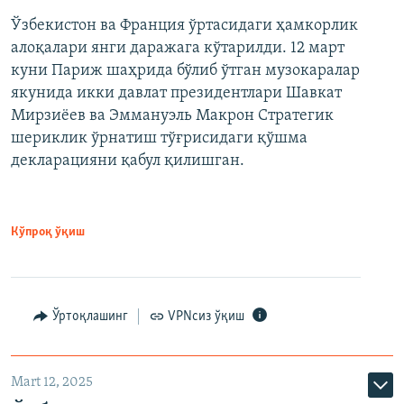
Ўзбекистон ва Франция ўртасидаги ҳамкорлик
алоқалари янги даражага кўтарилди. 12 март
куни Париж шаҳрида бўлиб ўтган музокаралар
якунида икки давлат президентлари Шавкат
Мирзиёев ва Эммануэль Макрон Стратегик
шериклик ўрнатиш тўғрисидаги қўшма
декларацияни қабул қилишган.
Кўпроқ ўқиш
Ўртоқлашинг
VPNсиз ўқиш
Mart 12, 2025