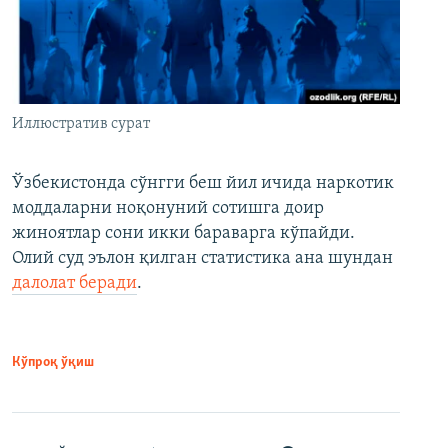
Иллюстратив сурат
Ўзбекистонда сўнгги беш йил ичида наркотик
моддаларни ноқонуний сотишга доир
жиноятлар сони икки бараварга кўпайди.
Олий суд эълон қилган статистика ана шундан
далолат беради
.
Кўпроқ ўқиш