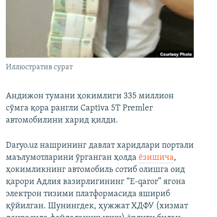
Иллюстратив сурат
Андижон тумани ҳокимлиги 335 миллион
сўмга қора рангли Captiva 5T Premler
автомобилини харид қилди.
Daryo.uz нашрининг давлат харидлари портали
маълумотларини ўрганган ҳолда
ёзишича
,
ҳокимликнинг автомобиль сотиб олишга оид
қарори Адлия вазирлигининг “E-qaror” ягона
электрон тизими платформасида яшириб
қўйилган. Шунингдек, ҳужжат ХДФУ (хизмат