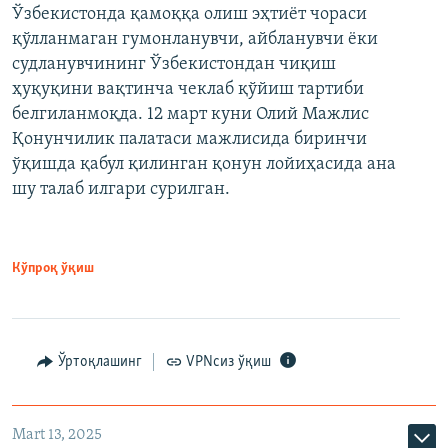
Ўзбекистонда қамоққа олиш эҳтиёт чораси
қўлланмаган гумонланувчи, айбланувчи ёки
судланувчининг Ўзбекистондан чиқиш
ҳуқуқини вақтинча чеклаб қўйиш тартиби
белгиланмоқда. 12 март куни Олий Мажлис
Қонунчилик палатаси мажлисида биринчи
ўқишда қабул қилинган қонун лойиҳасида ана
шу талаб илгари сурилган.
Кўпроқ ўқиш
Ўртоқлашинг
VPNсиз ўқиш
Mart 13, 2025