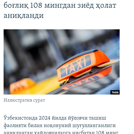
боғлиқ 108 мингдан зиёд ҳолат
аниқланди
Иллюстратив сурат
Ўзбекистонда 2024 йилда йўловчи ташиш
фаолияти билан ноқонуний шуғулланганлиги
аниқланган ҳайдовчиларга нисбатан 108 минг