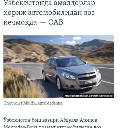
Ўзбекистонда амалдорлар
хориж автомобилидан воз
кечмоқда — ОАВ
Chevrolet Malibu автомобили
Ўзбекистон бош вазири Абдулла Арипов
Mercedes-Benz хизмат автомобилидан воз