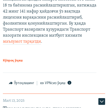
18 та баённома расмийлаштирилган, натижада
42 минг 141 нафар ҳайдовчи ўз вақтида
лицензия варақасини расмийлаштириб,
фаолиятини қонунийлаштирган. Бу ҳақда
Транспорт вазирлиги ҳузуридаги Транспорт
назорати инспекцияси матбуот хизмати
маълумот тарқатди
.
Кўпроқ ўқиш
Ўртоқлашинг
VPNсиз ўқиш
Mart 13, 2025