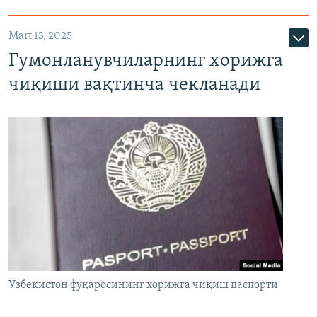
Mart 13, 2025
Гумонланувчиларнинг хорижга
чиқиши вақтинча чекланади
Ўзбекистон фуқаросининг хорижга чиқиш паспорти