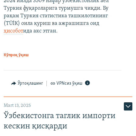
2024 йилда 3509 нафар ўзбекистонлик аёл
Туркия фуқароларига турмушга чиқди. Бу
рақам Туркия статистика ташкилотининг
(ТÜİК) оила қуриш ва ажрашишга оид
ҳисобот
ида акс этган.
Кўпроқ ўқиш
Ўртоқлашинг
VPNсиз ўқиш
Mart 13, 2025
Ўзбекистонга таглик импорти
кескин қисқарди