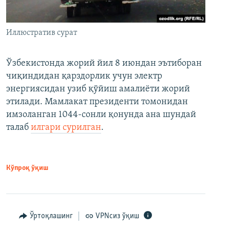
Иллюстратив сурат
Ўзбекистонда жорий йил 8 июндан эътиборан
чиқиндидан қарздорлик учун электр
энергиясидан узиб қўйиш амалиёти жорий
этилади. Мамлакат президенти томонидан
имзоланган 1044-сонли қонунда ана шундай
талаб
илгари сурилган
.
Кўпроқ ўқиш
Ўртоқлашинг
VPNсиз ўқиш