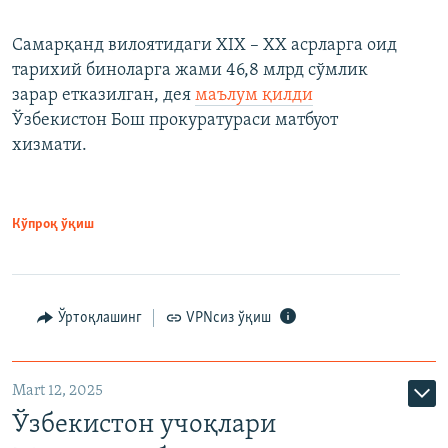
Самарқанд вилоятидаги XIX – XX асрларга оид
тарихий биноларга жами 46,8 млрд сўмлик
зарар етказилган, дея
маълум қилди
Ўзбекистон Бош прокуратураси матбуот
хизмати.
Кўпроқ ўқиш
Ўртоқлашинг
VPNсиз ўқиш
Mart 12, 2025
Ўзбекистон учоқлари