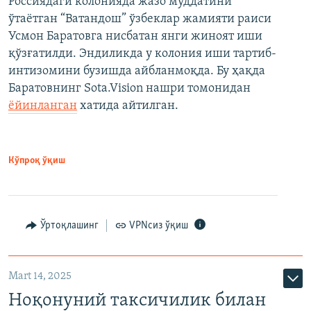
Россиядаги колонияда жазо муддатини
ўтаётган “Ватандош” ўзбеклар жамияти раиси
Усмон Баратовга нисбатан янги жиноят иши
қўзғатилди. Эндиликда у колония иши тартиб-
интизомини бузишда айбланмоқда. Бу ҳақда
Баратовнинг Sota.Vision нашри томонидан
ёйинланган
хатида айтилган.
Кўпроқ ўқиш
Ўртоқлашинг
VPNсиз ўқиш
Mart 14, 2025
Ноқонуний таксичилик билан