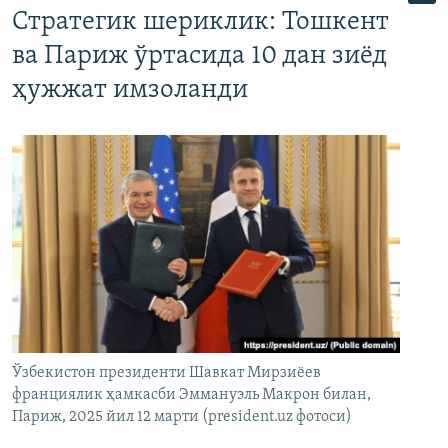
Стратегик шериклик: Тошкент
ва Париж ўртасида 10 дан зиёд
ҳужжат имзоланди
Ўзбекистон президенти Шавкат Мирзиёев
франциялик ҳамкасби Эммануэль Макрон билан,
Париж, 2025 йил 12 марти (president.uz фотоси)