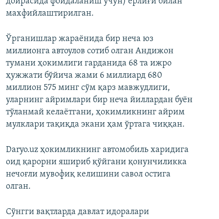
доирасида фойдаланиш учун) ёрлиғи билан
махфийлаштирилган.
Ўрганишлар жараёнида бир неча юз
миллионга автоулов сотиб олган Андижон
тумани ҳокимлиги гарданида 68 та ижро
ҳужжати бўйича жами 6 миллиард 680
миллион 575 минг сўм қарз мавжудлиги,
уларнинг айримлари бир неча йиллардан буён
тўланмай келаётгани, ҳокимликнинг айрим
мулклари тақиқда экани ҳам ўртага чиққан.
Daryo.uz ҳокимликнинг автомобиль харидига
оид қарорни яшириб қўйгани қонунчиликка
нечоғли мувофиқ келишини савол остига
олган.
Сўнгги вақтларда давлат идоралари