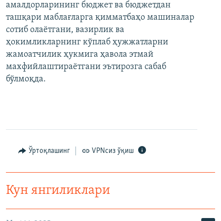
амалдорларининг бюджет ва бюджетдан
ташқари маблағларга қимматбаҳо машиналар
сотиб олаётгани, вазирлик ва
ҳокимликларнинг кўплаб ҳужжатларни
жамоатчилик ҳукмига ҳавола этмай
махфийлаштираётгани эътирозга сабаб
бўлмоқда.
Ўртоқлашинг
VPNсиз ўқиш
Кун янгиликлари