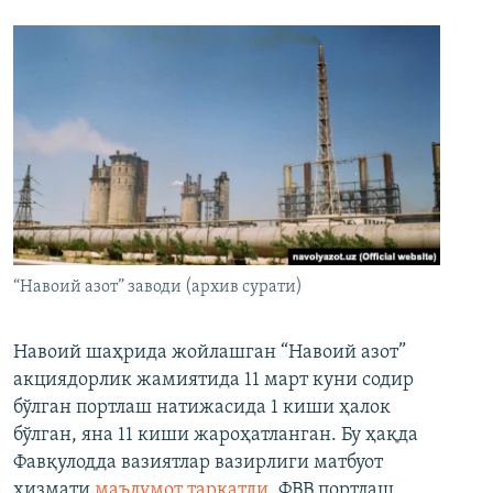
“Навоий азот” заводи (архив сурати)
Навоий шаҳрида жойлашган “Навоий азот”
акциядорлик жамиятида 11 март куни содир
бўлган портлаш натижасида 1 киши ҳалок
бўлган, яна 11 киши жароҳатланган. Бу ҳақда
Фавқулодда вазиятлар вазирлиги матбуот
хизмати
маълумот тарқатди
. ФВВ портлаш