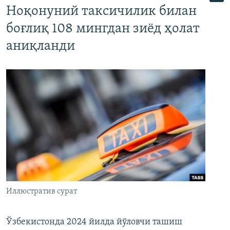
Ноқонуний таксичилик билан
боғлиқ 108 мингдан зиёд ҳолат
аниқланди
Иллюстратив сурат
Ўзбекистонда 2024 йилда йўловчи ташиш