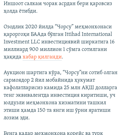
Иншоот салкам чорак асрдан бери қаровсиз
ҳолда ётибди.
Озодлик 2020 йилда “Чорсу” меҳмонхонаси
қароргоҳи БААда бўлган Ittihad International
Investment LLC инвестициявий ширкатига 16
миллиард 900 миллион 1 сўмга сотилгани
ҳақида
хабар қилганди
.
Аукцион шартига кўра, “Чорсу”ни сотиб олган
сармоядор 2 йил мобайнида ҳукумат
кафолатларисиз камида 25 млн АҚШ долларга
тенг эквивалентда инвестиция киритиши, уч
юлдузли меҳмонхона хизматини ташкил
этиши ҳамда 150 та янги иш ўрни яратиши
лозим эди.
Бунга қадар меҳмонхона корейс ва турк