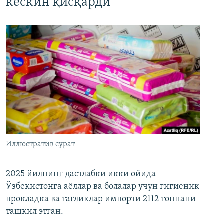
кескин қисқарди
Иллюстратив сурат
2025 йилнинг дастлабки икки ойида
Ўзбекистонга аёллар ва болалар учун гигиеник
прокладка ва тагликлар импорти 2112 тоннани
ташкил этган.