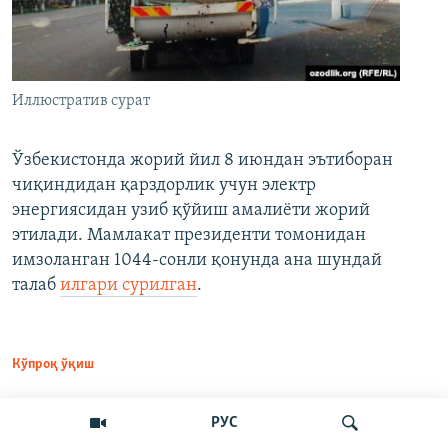
Иллюстратив сурат
Ўзбекистонда жорий йил 8 июндан эътиборан
чиқиндидан қарздорлик учун электр
энергиясидан узиб қўйиш амалиёти жорий
этилади. Мамлакат президенти томонидан
имзоланган 1044-сонли қонунда ана шундай
талаб
илгари сурилган
.
Кўпроқ ўқиш
РУС