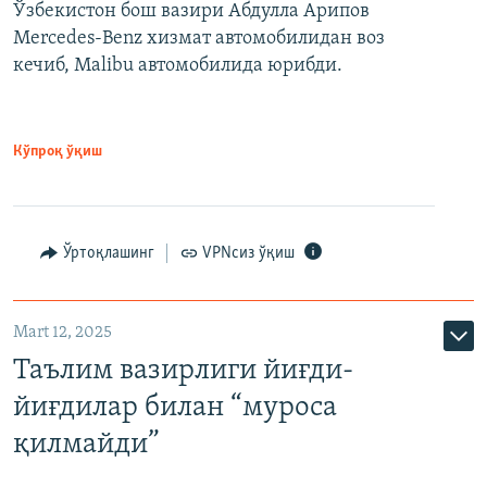
Ўзбекистон бош вазири Абдулла Арипов
Mercedes-Benz хизмат автомобилидан воз
кечиб, Malibu автомобилида юрибди.
Кўпроқ ўқиш
Ўртоқлашинг
VPNсиз ўқиш
Mart 12, 2025
Таълим вазирлиги йиғди-
йиғдилар билан “муроса
қилмайди”