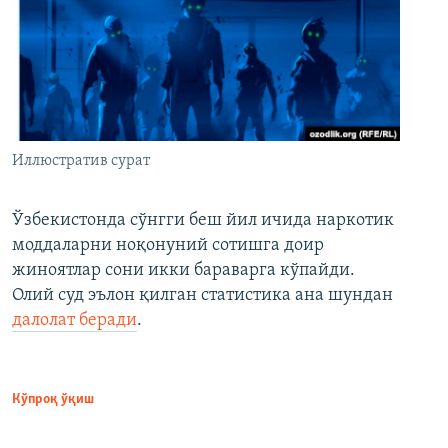
Иллюстратив сурат
Ўзбекистонда сўнгги беш йил ичида наркотик
моддаларни ноқонуний сотишга доир
жиноятлар сони икки бараварга кўпайди.
Олий суд эълон қилган статистика ана шундан
далолат беради
.
Кўпроқ ўқиш