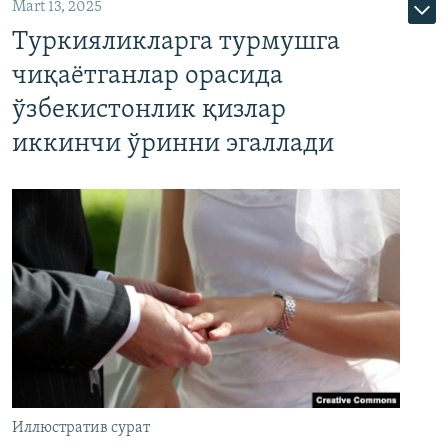
Mart 13, 2025
Туркияликларга турмушга
чиқаётганлар орасида
ўзбекистонлик қизлар
иккинчи ўринни эгаллади
Иллюстратив сурат