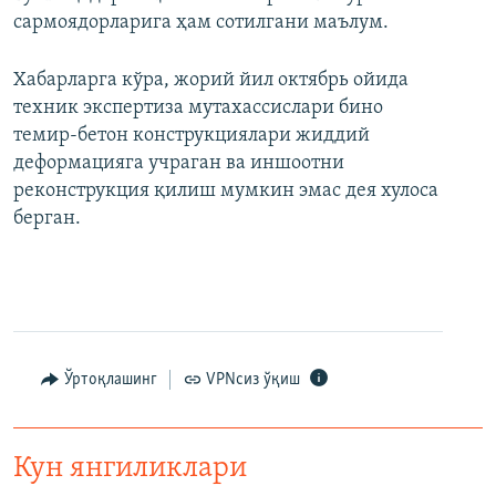
сармоядорларига ҳам сотилгани маълум.
Хабарларга кўра, жорий йил октябрь ойида
техник экспертиза мутахассислари бино
темир-бетон конструкциялари жиддий
деформацияга учраган ва иншоотни
реконструкция қилиш мумкин эмас дея хулоса
берган.
Ўртоқлашинг
VPNсиз ўқиш
Кун янгиликлари