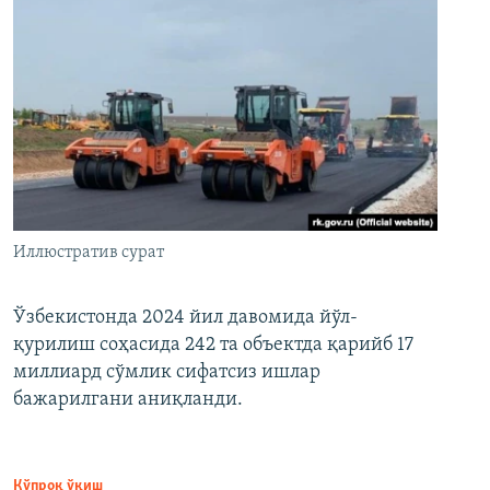
Иллюстратив сурат
Ўзбекистонда 2024 йил давомида йўл-
қурилиш соҳасида 242 та объектда қарийб 17
миллиард сўмлик сифатсиз ишлар
бажарилгани аниқланди.
Кўпроқ ўқиш