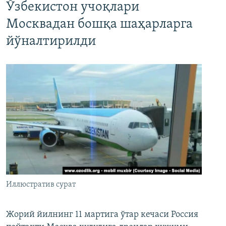
Ўзбекистон учоқлари
Москвадан бошқа шаҳарларга
йўналтирилди
Иллюстратив сурат
Жорий йилнинг 11 мартига ўтар кечаси Россия