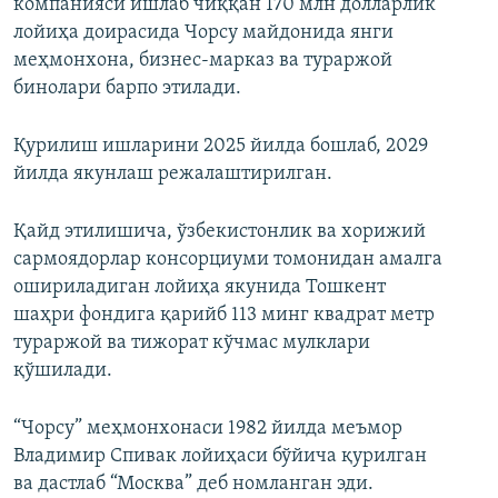
компанияси ишлаб чиққан 170 млн долларлик
лойиҳа доирасида Чорсу майдонида янги
меҳмонхона, бизнес-марказ ва тураржой
бинолари барпо этилади.
Қурилиш ишларини 2025 йилда бошлаб, 2029
йилда якунлаш режалаштирилган.
Қайд этилишича, ўзбекистонлик ва хорижий
сармоядорлар консорциуми томонидан амалга
ошириладиган лойиҳа якунида Тошкент
шаҳри фондига қарийб 113 минг квадрат метр
тураржой ва тижорат кўчмас мулклари
қўшилади.
“Чорсу” меҳмонхонаси 1982 йилда меъмор
Владимир Спивак лойиҳаси бўйича қурилган
ва дастлаб “Москва” деб номланган эди.