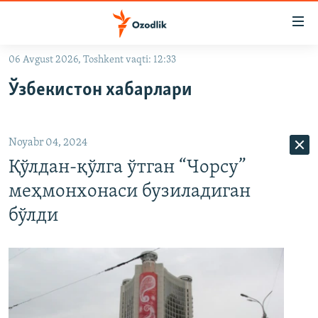
Линклар
Бош
мавзуларга
06 Avgust 2026, Toshkent vaqti: 12:33
ўтинг
OZODLIK SURISHTIRUVLARI
Асосий
Ўзбекистон хабарлари
OZODVIDEO
навигацияга
ўтинг
OZODARXIV
Қидиришга
Noyabr 04, 2024
ўтинг
На русском
Қўлдан-қўлга ўтган “Чорсу”
меҳмонхонаси бузиладиган
ИЖТИМОИЙ ТАРМОҚЛАР
бўлди
Озодлик бошқа тилларда