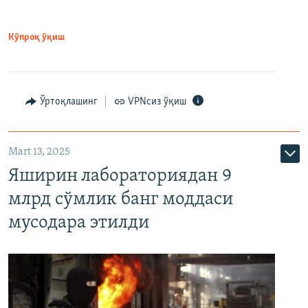
Кўпроқ ўқиш
Ўртоқлашинг
VPNсиз ўқиш
Mart 13, 2025
Яширин лабораториядан 9
млрд сўмлик банг моддаси
мусодара этилди