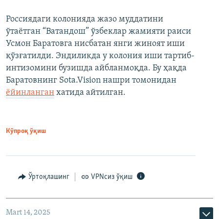
Россиядаги колонияда жазо муддатини
ўтаётган “Ватандош” ўзбеклар жамияти раиси
Усмон Баратовга нисбатан янги жиноят иши
қўзғатилди. Эндиликда у колония иши тартиб-
интизомини бузишда айбланмоқда. Бу ҳақда
Баратовнинг Sota.Vision нашри томонидан
ёйинланган
хатида айтилган.
Кўпроқ ўқиш
Ўртоқлашинг
VPNсиз ўқиш
Mart 14, 2025