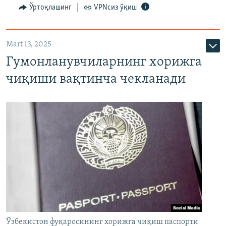
Ўртоқлашинг
VPNсиз ўқиш
Mart 13, 2025
Гумонланувчиларнинг хорижга
чиқиши вақтинча чекланади
Ўзбекистон фуқаросининг хорижга чиқиш паспорти