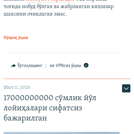
чоғида нобуд бўлган ва жабрланган кишилар
шахсини очиқлаган эмас.
Кўпроқ ўқиш
Ўртоқлашинг
VPNсиз ўқиш
Mart 11, 2025
17000000000 сўмлик йўл
лойиҳалари сифатсиз
бажарилган