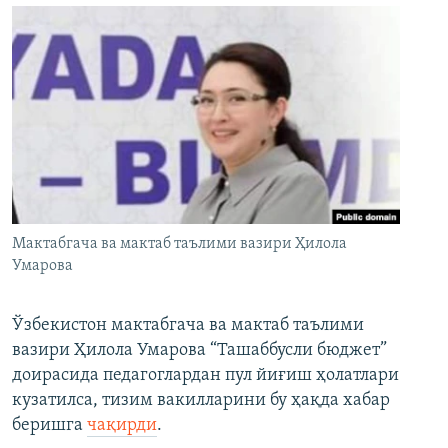
Мактабгача ва мактаб таълими вазири Ҳилола
Умарова
Ўзбекистон мактабгача ва мактаб таълими
вазири Ҳилола Умарова “Ташаббусли бюджет”
доирасида педагоглардан пул йиғиш ҳолатлари
кузатилса, тизим вакилларини бу ҳақда хабар
беришга
чақирди
.