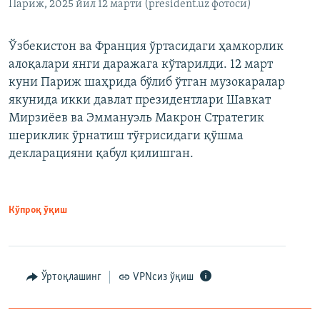
Париж, 2025 йил 12 марти (president.uz фотоси)
Ўзбекистон ва Франция ўртасидаги ҳамкорлик
алоқалари янги даражага кўтарилди. 12 март
куни Париж шаҳрида бўлиб ўтган музокаралар
якунида икки давлат президентлари Шавкат
Мирзиёев ва Эммануэль Макрон Стратегик
шериклик ўрнатиш тўғрисидаги қўшма
декларацияни қабул қилишган.
Кўпроқ ўқиш
Ўртоқлашинг
VPNсиз ўқиш