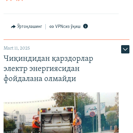
Ўртоқлашинг
VPNсиз ўқиш
Mart 11, 2025
Чиқиндидан қарздорлар
электр энергиясидан
фойдалана олмайди