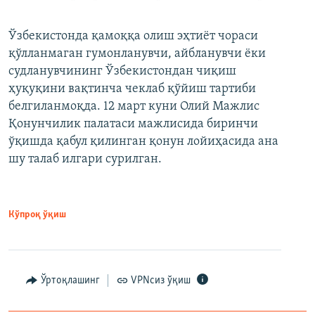
Ўзбекистонда қамоққа олиш эҳтиёт чораси
қўлланмаган гумонланувчи, айбланувчи ёки
судланувчининг Ўзбекистондан чиқиш
ҳуқуқини вақтинча чеклаб қўйиш тартиби
белгиланмоқда. 12 март куни Олий Мажлис
Қонунчилик палатаси мажлисида биринчи
ўқишда қабул қилинган қонун лойиҳасида ана
шу талаб илгари сурилган.
Кўпроқ ўқиш
Ўртоқлашинг
VPNсиз ўқиш