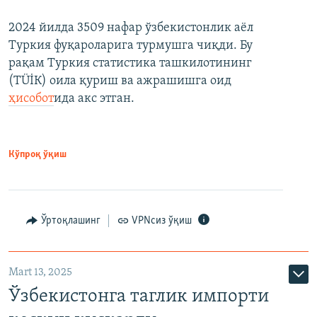
2024 йилда 3509 нафар ўзбекистонлик аёл
Туркия фуқароларига турмушга чиқди. Бу
рақам Туркия статистика ташкилотининг
(ТÜİК) оила қуриш ва ажрашишга оид
ҳисобот
ида акс этган.
Кўпроқ ўқиш
Ўртоқлашинг
VPNсиз ўқиш
Mart 13, 2025
Ўзбекистонга таглик импорти