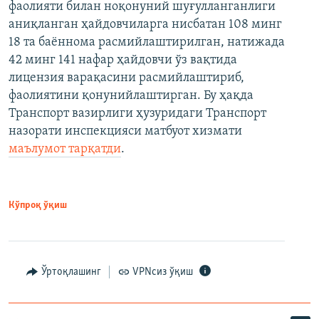
фаолияти билан ноқонуний шуғулланганлиги
аниқланган ҳайдовчиларга нисбатан 108 минг
18 та баённома расмийлаштирилган, натижада
42 минг 141 нафар ҳайдовчи ўз вақтида
лицензия варақасини расмийлаштириб,
фаолиятини қонунийлаштирган. Бу ҳақда
Транспорт вазирлиги ҳузуридаги Транспорт
назорати инспекцияси матбуот хизмати
маълумот тарқатди
.
Кўпроқ ўқиш
Ўртоқлашинг
VPNсиз ўқиш