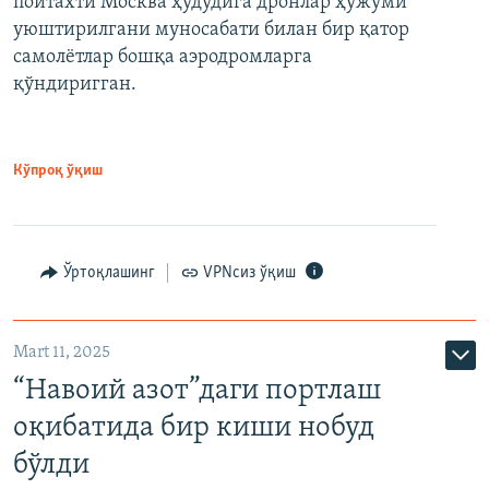
пойтахти Москва ҳудудига дронлар ҳужуми
уюштирилгани муносабати билан бир қатор
самолётлар бошқа аэродромларга
қўндиригган.
Кўпроқ ўқиш
Ўртоқлашинг
VPNсиз ўқиш
Mart 11, 2025
“Навоий азот”даги портлаш
оқибатида бир киши нобуд
бўлди