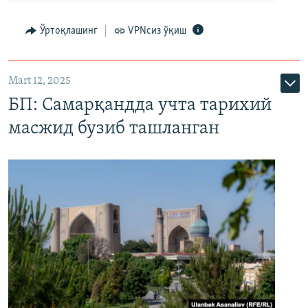
Ўртоқлашинг
VPNсиз ўқиш
Mart 12, 2025
БП: Самарқандда учта тарихий
масжид бузиб ташланган