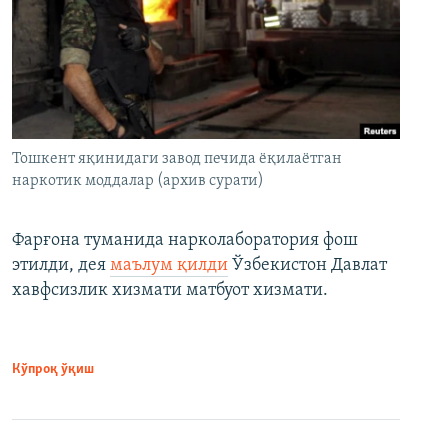
Тошкент яқинидаги завод печида ёқилаётган
наркотик моддалар (архив сурати)
Фарғона туманида нарколаборатория фош
этилди, дея
маълум қилди
Ўзбекистон Давлат
хавфсизлик хизмати матбуот хизмати.
Кўпроқ ўқиш