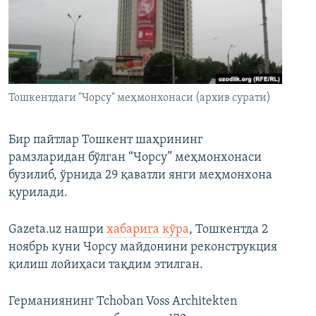
Тошкентдаги "Чорсу" меҳмонхонаси (архив сурати)
Бир пайтлар Тошкент шаҳрининг
рамзларидан бўлган “Чорсу” меҳмонхонаси
бузилиб, ўрнида 29 қаватли янги меҳмонхона
қурилади.
Gazeta.uz нашри
хабарига кўра
, Тошкентда 2
ноябрь куни Чорсу майдонини реконструкция
қилиш лойиҳаси тақдим этилган.
Германиянинг Tchoban Voss Architekten