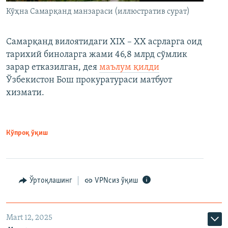
Кўҳна Самарқанд манзараси (иллюстратив сурат)
Самарқанд вилоятидаги XIX – XX асрларга оид
тарихий биноларга жами 46,8 млрд сўмлик
зарар етказилган, дея
маълум қилди
Ўзбекистон Бош прокуратураси матбуот
хизмати.
Кўпроқ ўқиш
Ўртоқлашинг
VPNсиз ўқиш
Mart 12, 2025