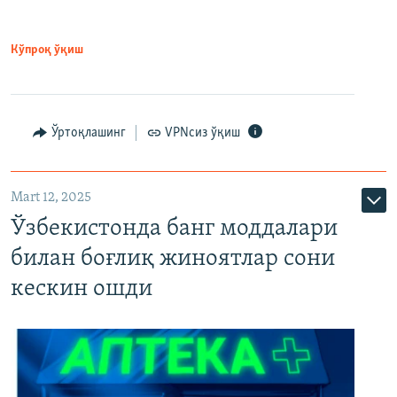
Кўпроқ ўқиш
Ўртоқлашинг
VPNсиз ўқиш
Mart 12, 2025
Ўзбекистонда банг моддалари
билан боғлиқ жиноятлар сони
кескин ошди