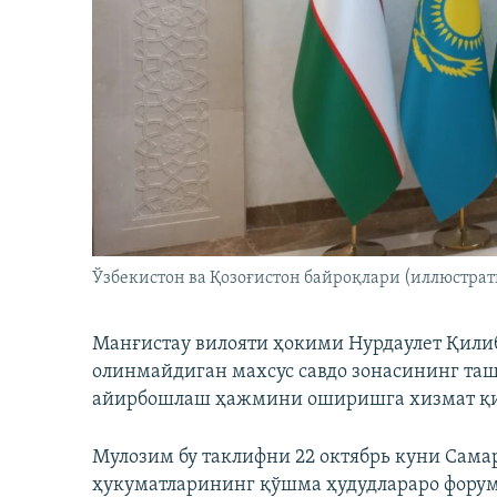
Ўзбекистон ва Қозоғистон байроқлари (иллюстрат
Манғистау вилояти ҳокими Нурдаулет Қили
олинмайдиган махсус савдо зонасининг таш
айирбошлаш ҳажмини оширишга хизмат қ
Мулозим бу таклифни 22 октябрь куни Сама
ҳукуматларининг қўшма ҳудудлараро форум