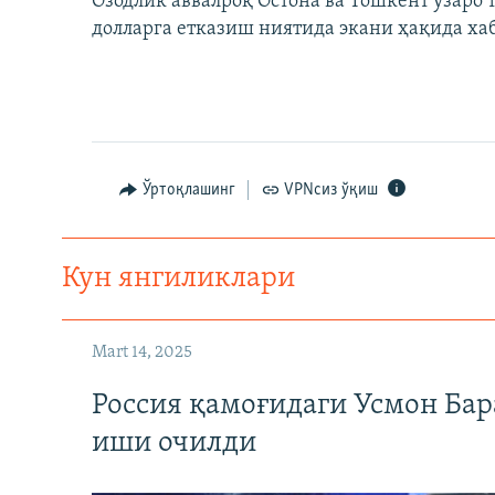
Озодлик аввалроқ Остона ва Тошкент ўзар
долларга етказиш ниятида экани ҳақида хаб
Ўртоқлашинг
VPNсиз ўқиш
Кун янгиликлари
Mart 14, 2025
Россия қамоғидаги Усмон Бар
иши очилди