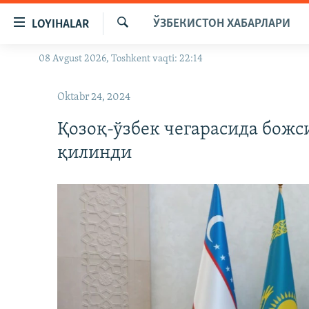
Линклар
ЎЗБЕКИСТОН ХАБАРЛАРИ
LOYIHALAR
Бош
мавзуларга
Излаш
08 Avgust 2026, Toshkent vaqti: 22:14
OZODLIK SURISHTIRUVLARI
ўтинг
Асосий
OZODVIDEO
Oktabr 24, 2024
навигацияга
OZODARXIV
ўтинг
Қозоқ-ўзбек чегарасида божс
Қидиришга
қилинди
ўтинг