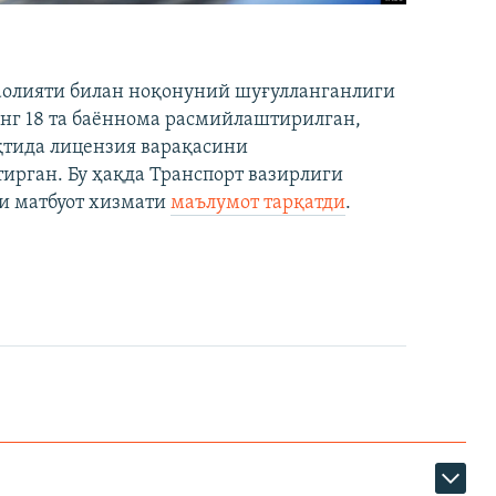
аолияти билан ноқонуний шуғулланганлиги
нг 18 та баённома расмийлаштирилган,
ақтида лицензия варақасини
рган. Бу ҳақда Транспорт вазирлиги
и матбуот хизмати
маълумот тарқатди
.