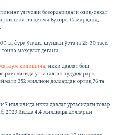
ятининг улгуржи бозорларидаги озиқ-овқат
ларнинг катта қисми Бухоро, Самарқанд,
.
00 та фура ўтади, шундан ўртача 25-30 таси
 тонна маҳсулот дегани.
маълум қилишича
, икки давлат бош
ов раислигида ўтказилган худудлараро
мати 352 миллион доллардан ортиқ 76 та
ги 7 йил ичида икки давлат ўртасидаги товар
, 2023 йилда 4,4 миллиард долларни