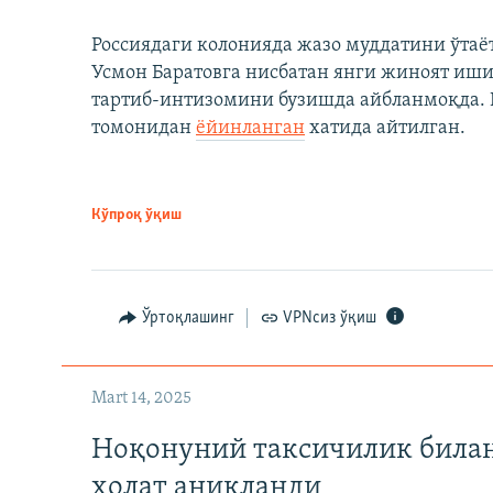
Россиядаги колонияда жазо муддатини ўтаё
Усмон Баратовга нисбатан янги жиноят иши
тартиб-интизомини бузишда айбланмоқда. Б
томонидан
ёйинланган
хатида айтилган.
Кўпроқ ўқиш
Ўртоқлашинг
VPNсиз ўқиш
Mart 14, 2025
Ноқонуний таксичилик билан
ҳолат аниқланди