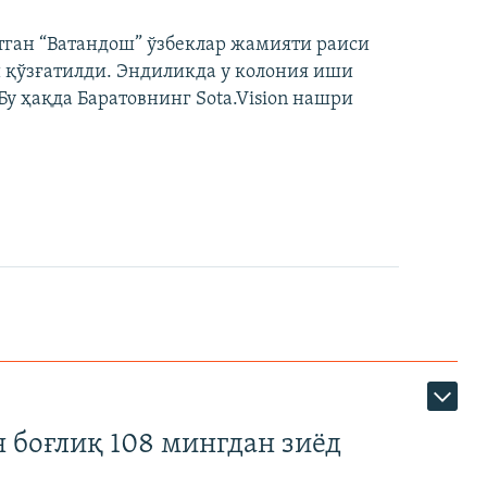
тган “Ватандош” ўзбеклар жамияти раиси
 қўзғатилди. Эндиликда у колония иши
у ҳақда Баратовнинг Sota.Vision нашри
 боғлиқ 108 мингдан зиёд