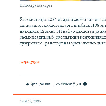
Иллюстратив сурат
Ўзбекистонда 2024 йилда йўловчи ташиш ф
аниқланган ҳайдовчиларга нисбатан 108 ми
натижада 42 минг 141 нафар ҳайдовчи ўз в
расмийлаштириб, фаолиятини қонунийлашти
ҳузуридаги Транспорт назорати инспекцияс
Кўпроқ ўқиш
Ўртоқлашинг
VPNсиз ўқиш
Mart 13, 2025