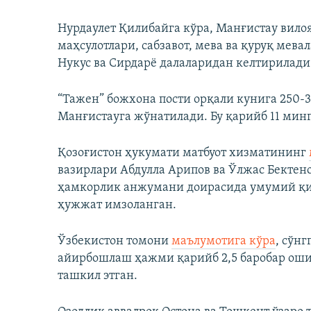
Нурдаулет Қилибайга кўра, Манғистау вило
маҳсулотлари, сабзавот, мева ва қуруқ мева
Нукус ва Сирдарё далаларидан келтирилади
“Тажен” божхона пости орқали кунига 250-3
Манғистауга жўнатилади. Бу қарийб 11 минг
Қозоғистон ҳукумати матбуот хизматининг
вазирлари Абдулла Арипов ва Ўлжас Бектен
ҳамкорлик анжумани доирасида умумий қий
ҳужжат имзоланган.
Ўзбекистон томони
маълумотига кўра
, сўнг
айирбошлаш ҳажми қарийб 2,5 баробар ошиб
ташкил этган.