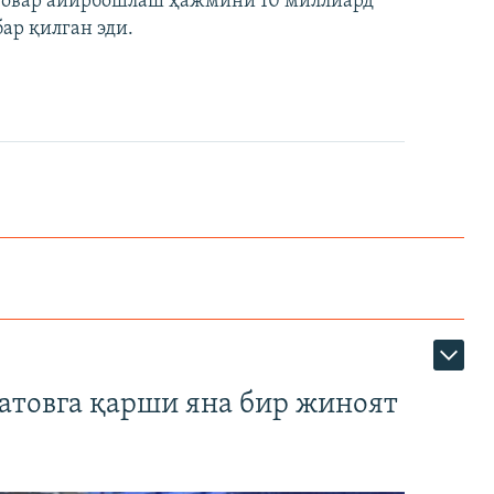
о товар айирбошлаш ҳажмини 10 миллиард
ар қилган эди.
атовга қарши яна бир жиноят