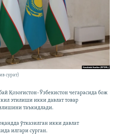
ив сурат)
бай Қозоғистон–Ўзбекистон чегарасида бож
кил этилиши икки давлат товар
илишини таъкидлади.
рқандда ўтказилган икки давлат
ида илгари сурган.