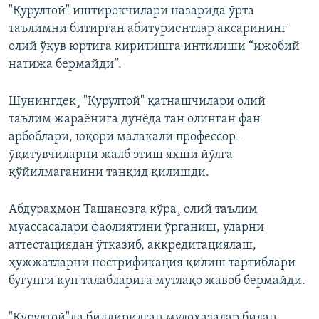
"Қурултой" иштирокчилари назарида ўрта
таълимни битирган абитуриентлар аксарининг
олий ўқув юртига киритишга интилиши “ижобий
натижа бермайди”.
Шунингдек¸ "Қурултой" қатнашчилари олий
таълим жараёнига дунёда тан олинган фан
арбоблари, юқори малакали профессор-
ўқитувчиларни жалб этиш яхши йўлга
қўйилмаганини танқид қилишди.
Абдураҳмон Ташановга кўра¸ олий таълим
муассасалари фаолиятини ўрганиш, уларни
аттестациядан ўтказиб, аккредитациялаш,
ҳужжатларни нострификация қилиш тартиблари
бугунги кун талабларига мутлақо жавоб бермайди.
"Қурултой"да билдирилган мулоҳазалар билан