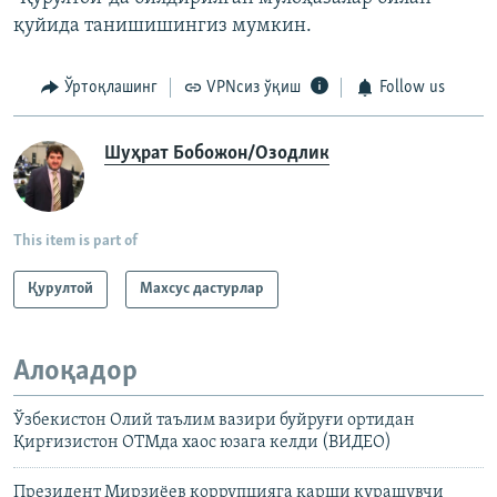
қуйида танишишингиз мумкин.
Ўртоқлашинг
VPNсиз ўқиш
Follow us
Шуҳрат Бобожон/Озодлик
This item is part of
Қурултой
Махсус дастурлар
Алоқадор
Ўзбекистон Олий таълим вазири буйруғи ортидан
Қирғизистон ОТМда хаос юзага келди (ВИДЕО)
Президент Мирзиëев коррупцияга қарши курашувчи