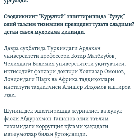
урғулади.
Озодликнинг "Қурултой" эшиттиришида “бузуқ”
олий таълим тизимини президент тузата оладими?
деган савол муҳокама қилинди.
Давра суҳбатида Туркиядаги Ардахан
университети профессори Ботир Матëқубов¸
Чехиядаги Боҳемия универститети ўқитувчиси,
иқтисодиёт фанлари доктори Холназар Омонов¸
Лондондаги Шарқ ва Африка тадқиқотлари
институти таҳлилчиси Алишер Илҳомов иштирок
этди.
Шунингдек эшиттиришда журналист ва ҳуқуқ
фаоли Абдураҳмон Ташанов олий таълим
тизимидаги коррупция кўлами ҳақидаги
маълумотлар билан ўртоқлашди.