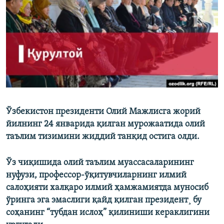
Ўзбекистон президенти Олий Мажлисга жорий
йилнинг 24 январида қилган мурожаатида олий
таълим тизимини жиддий танқид остига олди.
Ўз чиқишида олий таълим муассасаларининг
нуфузи, профессор-ўқитувчиларнинг илмий
салоҳияти халқаро илмий ҳамжамиятда муносиб
ўринга эга эмаслиги қайд қилган президент¸ бу
соҳанинг “тубдан ислоҳ” қилиниши кераклигини