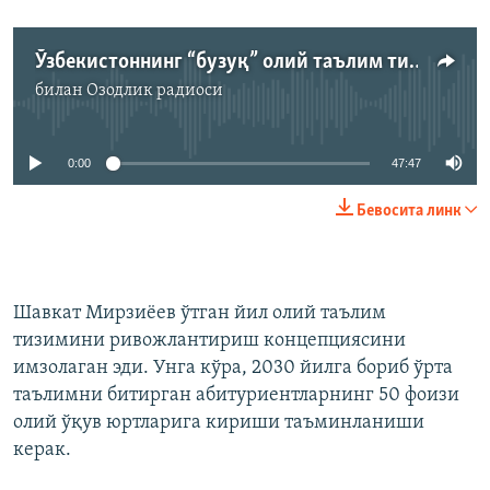
Ўзбекистоннинг “бузуқ” олий таълим тизимини президент тузата оладими?
билан
Озодлик радиоси
Айни дамда медиа-манба мавжуд эмас
0:00
47:47
Бевосита линк
Шавкат Мирзиёев ўтган йил олий таълим
тизимини ривожлантириш концепциясини
имзолаган эди. Унга кўра, 2030 йилга бориб ўрта
таълимни битирган абитуриентларнинг 50 фоизи
олий ўқув юртларига кириши таъминланиши
керак.