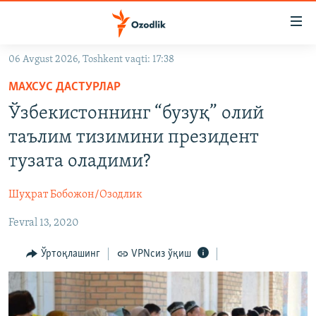
Линклар
Бош
мавзуларга
06 Avgust 2026, Toshkent vaqti: 17:38
ўтинг
OZODLIK SURISHTIRUVLARI
Асосий
МАХСУС ДАСТУРЛАР
OZODVIDEO
навигацияга
Ўзбекистоннинг “бузуқ” олий
ўтинг
OZODARXIV
таълим тизимини президент
Қидиришга
ўтинг
тузата оладими?
На русском
Шуҳрат Бобожон/Озодлик
ИЖТИМОИЙ ТАРМОҚЛАР
Fevral 13, 2020
Ўртоқлашинг
VPNсиз ўқиш
Озодлик бошқа тилларда