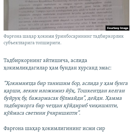
Фарғона шаҳар ҳокими ўринбосарининг тадбиркорлик
субъектларига топшириғи.
Тадбиркорнинг айтишича, аслида
ҳокимликдагилар ҳам бундан хурсанд эмас:
“Ҳокимиятда бир танишим бор, аслида у ҳам бунга
қарши, лекин иложимиз йўқ, Тошкентдан келган
буйруқ бу, бажармасак бўлмайди”, дейди. Ҳамма
тадбиркорга бир четдан қўйдириб чиқишяпти,
қўймаса светини ўчиришяпти”.
Фарғона шаҳар ҳокимлигининг исми сир