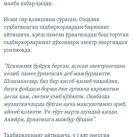
манба хабар қилди.
Исми сир қолишини сўраган, Озодлик
суҳбатлашган тадбиркорлардан бирининг
айтишича, қуёш панели ўрнатишдан бош тортган
тадбиркорларнинг дўконлари электр энергиядан
узилмоқда:
“Ҳокимлик буйруқ берган, асосан электросетдан
келиб, панел ўрнатасан деб мажбурлаяпти.
Шошманглар, биз бир ҳисоб-қилиб чиқайлик,
бизга фойдаси борми ёки ортиқча харажатми
десак ҳам, светни узиб қўйяпти. Оқибатда
музлаткичларда бўлган анча маҳсулотимиз эриб,
айниб қоляпти. Уч-тўрт марта шундай қилди.
Ахийри, ўрнатишга мажбур бўлдик”.
Тадбиркорнинг айтишича, у 1 квт энергия