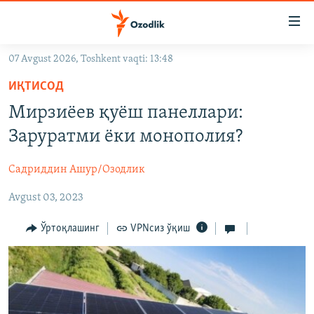
Линклар
Бош
мавзуларга
07 Avgust 2026, Toshkent vaqti: 13:48
ўтинг
OZODLIK SURISHTIRUVLARI
Асосий
ИҚТИСОД
OZODVIDEO
навигацияга
Мирзиёев қуёш панеллари:
ўтинг
OZODARXIV
Заруратми ёки монополия?
Қидиришга
ўтинг
На русском
Садриддин Ашур/Озодлик
Avgust 03, 2023
ИЖТИМОИЙ ТАРМОҚЛАР
Ўртоқлашинг
VPNсиз ўқиш
Озодлик бошқа тилларда