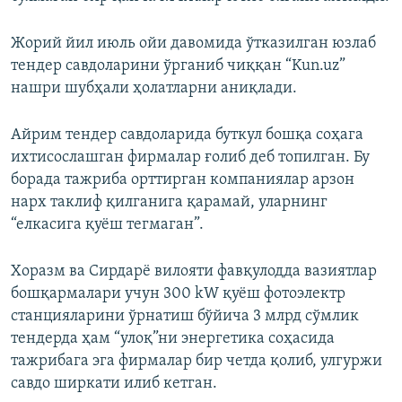
Жорий йил июль ойи давомида ўтказилган юзлаб
тендер савдоларини ўрганиб чиққан “Kun.uz”
нашри шубҳали ҳолатларни аниқлади.
Айрим тендер савдоларида буткул бошқа соҳага
ихтисослашган фирмалар ғолиб деб топилган. Бу
борада тажриба орттирган компаниялар арзон
нарх таклиф қилганига қарамай, уларнинг
“елкасига қуёш тегмаган”.
Хоразм ва Сирдарё вилояти фавқулодда вазиятлар
бошқармалари учун 300 kW қуёш фотоэлектр
станцияларини ўрнатиш бўйича 3 млрд сўмлик
тендерда ҳам “улоқ”ни энергетика соҳасида
тажрибага эга фирмалар бир четда қолиб, улгуржи
савдо ширкати илиб кетган.