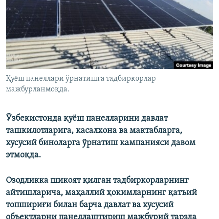
Қуёш панеллари ўрнатишга тадбиркорлар
мажбурланмоқда.
Ўзбекистонда қуёш панелларини давлат
ташкилотларига, касалхона ва мактабларга,
хусусий биноларга ўрнатиш кампанияси давом
этмоқда.
Озодликка шикоят қилган тадбиркорларнинг
айтишларича, маҳаллий ҳокимларнинг қатъий
топшириғи билан барча давлат ва хусусий
объектларни панеллаштириш мажбурий тарзда