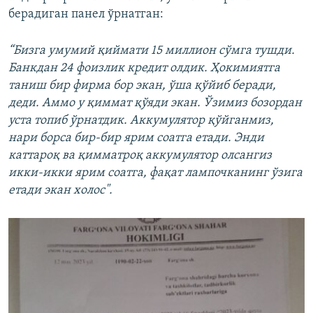
берадиган панел ўрнатган:
“Бизга умумий қиймати 15 миллион сўмга тушди.
Банкдан 24 фоизлик кредит олдик. Ҳокимиятга
таниш бир фирма бор экан, ўша қўйиб беради,
деди. Аммо у қиммат қўяди экан. Ўзимиз бозордан
уста топиб ўрнатдик. Аккумулятор қўйганмиз,
нари борса бир-бир ярим соатга етади. Энди
каттароқ ва қимматроқ аккумулятор олсангиз
икки-икки ярим соатга, фақат лампочканинг ўзига
етади экан холос".