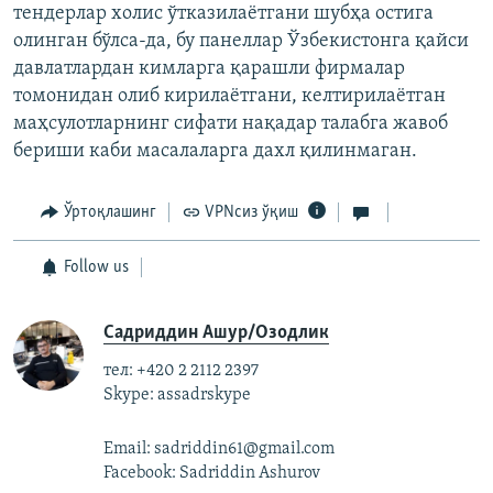
тендерлар холис ўтказилаётгани шубҳа остига
олинган бўлса-да, бу панеллар Ўзбекистонга қайси
давлатлардан кимларга қарашли фирмалар
томонидан олиб кирилаётгани, келтирилаётган
маҳсулотларнинг сифати нақадар талабга жавоб
бериши каби масалаларга дахл қилинмаган.
Ўртоқлашинг
VPNсиз ўқиш
Follow us
Садриддин Ашур/Озодлик
тел: +420 2 2112 2397
Skype: assadrskype
Email: sadriddin61@gmail.com
Facebook: Sadriddin Ashurov