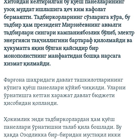
Хитойдан келтирилган бу қуёш панелларининг
узоқ муддат ишлашига ҳеч ким кафолат
бермаяпти. Тадбиркорларнинг сўзларига кўра, бу
тадбир ҳам президент Мирзиёевнинг аввалги
тадбирлари сингари кампаниябозлик бўлиб, электр
энергияси тақчиллигини бартараф қилолмайди ва
ҳукуматга яқин бўлган қайсидир бир
монополистнинг манфаатидан бошқа нарсага
хизмат қилмайди.
Фарғона шаҳридаги давлат ташкилотларининг
кўпига қуёш панеллари қўйиб чиқилди. Уларни
ўрнатишга кетган харажат давлат бюджети
ҳисобидан қопланди.
Ҳокимлик энди тадбиркорлардан ҳам қуёш
панеллари ўрнатишни талаб қила бошлади. Бу
ҳақда Озодликка бир-биридан мустақил икки