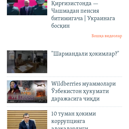
Қирғизистонда —
Чашмадан пенсия
битимигача | Украинага
босқин
Бошқа видеолар
"Шармандали ҳокимлар?"
Wildberries муаммолари
Ўзбекистон ҳукумати
даражасига чиқди
10 туман ҳокими
коррупцияга
алоқадорлиги