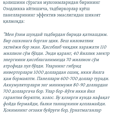
қолишини сўраган мулозимларидан бирининг
Озодликка айтишича, тадбиркорлар қуёш
панелларининг эффектив эмаслигидан шикоят
қилмоқда:
“Мен ўзим шундай тадбирдан бирида қатнашдим.
Бир ошхонага борган эдик. Беш киловатлик
эҳтиёжи бор экан. Ҳисоблаб чиқдик харажати 110
миллион сўм бўлди. Энди қаранг, 40 йиллик электр
энергияни ҳисоблаганимизда 70 миллион сўм
атрофида пул бўлди. Уларнинг гибрид
инверторлари 1000 доллардан ошиқ, икки йилга
ҳам бормаяпти. Панеллари 600-700 доллар туради.
Аккумуляторлари энг минимуми 80-90 доллардан
700 долларгача бор. Улар бор-йўғи икки йил
гарантия беряпти, холос. Бу ҳозирги кунда нафақат
фойда бермайди, балки таннархини қопламайди.
Ҳокимнинг оғзаки буйруғи бор, ўрнатмаганлар