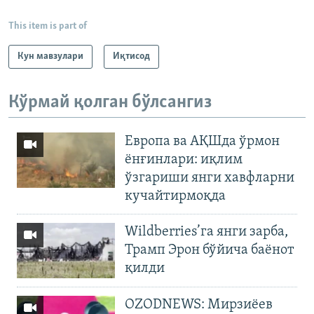
This item is part of
Кун мавзулари
Иқтисод
Кўрмай қолган бўлсангиз
Европа ва АҚШда ўрмон
ёнғинлари: иқлим
ўзгариши янги хавфларни
кучайтирмоқда
Wildberries’га янги зарба,
Трамп Эрон бўйича баёнот
қилди
OZODNEWS: Мирзиёев