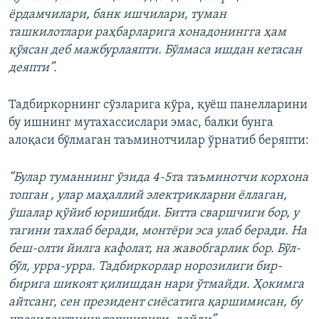
ёрдамчилари, банк ишчилари, туман
ташкилотлари раҳбарларига хонадонингга ҳам
қўясан деб мажбурлаяпти. Бўлмаса ишдан кетасан
деяпти”.
Тадбиркорнинг сўзларига кўра, қуёш панелларини
бу ишнинг мутахассислари эмас, балки бунга
алоқаси бўлмаган таъминотчилар ўрнатиб беряпти:
“Булар туманнинг ўзида 4-5та таъминотчи корхона
топган , улар маҳаллий электрикларни ёллаган,
ўшалар қўйиб юришибди. Битта сваршчиги бор, у
тагини тахлаб беради, монтёри эса улаб беради. На
беш-олти йилга кафолат, на жавобгарлик бор. Бўл-
бўл, урра-урра. Тадбиркорлар норозилиги бир-
бирига шикоят қилишдан нари ўтмайди. Ҳокимга
айтсанг, сен президент сиёсатига қаршимисан, бу