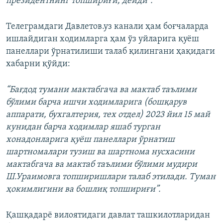
президентнинг топшириғи, дейди”.
Телеграмдаги Давлетов.уз канали ҳам боғчаларда
ишлайдиган ходимларга ҳам ўз уйларига қуёш
панеллари ўрнатилиши талаб қилингани ҳақидаги
хабарни қўйди:
“Бағдод тумани мактабгача ва мактаб таълими
бўлими барча ишчи ходимларига (бошқарув
аппарати, бухгалтерия, тех отдел) 2023 йил 15 май
кунидан барча ходимлар яшаб турган
хонадонларига қуёш панеллари ўрнатиш
шартномалари тузиш ва шартнома нусхасини
мактабгача ва мактаб таълими бўлими мудири
Ш.Ураимовга топширишлари талаб этилади. Туман
ҳокимлигини ва бошлиқ топшириғи”.
Қашқадарё вилоятидаги давлат ташкилотларидан