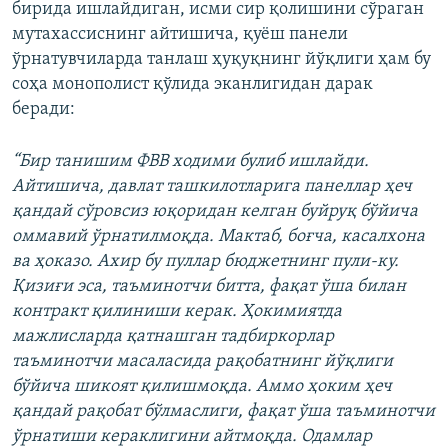
бирида ишлайдиган, исми сир қолишини сўраган
мутахассиснинг айтишича, қуёш панели
ўрнатувчиларда танлаш ҳуқуқнинг йўқлиги ҳам бу
соҳа монополист қўлида эканлигидан дарак
беради:
“Бир танишим ФВВ ходими булиб ишлайди.
Айтишича, давлат ташкилотларига панеллар ҳеч
қандай сўровсиз юқоридан келган буйруқ бўйича
оммавий ўрнатилмоқда. Мактаб, боғча, касалхона
ва ҳоказо. Ахир бу пуллар бюджетнинг пули-ку.
Қизиғи эса, таъминотчи битта, фақат ўша билан
контракт қилиниши керак. Ҳокимиятда
мажлисларда қатнашган тадбиркорлар
таъминотчи масаласида рақобатнинг йўқлиги
бўйича шикоят қилишмоқда. Аммо ҳоким ҳеч
қандай рақобат бўлмаслиги, фақат ўша таъминотчи
ўрнатиши кераклигини айтмоқда. Одамлар