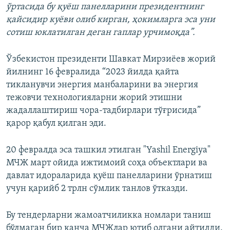
ўртасида бу қуёш панелларини президентнинг
қайсидир куёви олиб кирган, ҳокимларга эса уни
сотиш юклатилган деган гаплар урчимоқда”.
Ўзбекистон президенти Шавкат Мирзиёев жорий
йилнинг 16 февралида “2023 йилда қайта
тикланувчи энергия манбаларини ва энергия
тежовчи технологияларни жорий этишни
жадаллаштириш чора-тадбирлари тўғрисида”
қарор қабул қилган эди.
20 февралда эса ташкил этилган "Yashil Energiya"
МЧЖ март ойида ижтимоий соҳа объектлари ва
давлат идораларида қуёш панелларини ўрнатиш
учун қарийб 2 трлн сўмлик танлов ўтказди.
Бу тендерларни жамоатчиликка номлари таниш
бўлмаган бир қанча МЧЖлар ютиб олгани айтилди.