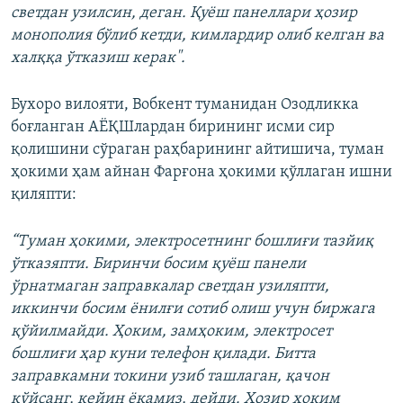
светдан узилсин, деган. Қуёш панеллари ҳозир
монополия бўлиб кетди, кимлардир олиб келган ва
халққа ўтказиш керак".
Бухоро вилояти, Вобкент туманидан Озодликка
боғланган АЁҚШлардан бирининг исми сир
қолишини сўраган раҳбарининг айтишича, туман
ҳокими ҳам айнан Фарғона ҳокими қўллаган ишни
қиляпти:
“Туман ҳокими, электросетнинг бошлиғи тазйиқ
ўтказяпти. Биринчи босим қуёш панели
ўрнатмаган заправкалар светдан узиляпти,
иккинчи босим ёнилғи сотиб олиш учун биржага
қўйилмайди. Ҳоким, замҳоким, электросет
бошлиғи ҳар куни телефон қилади. Битта
заправкамни токини узиб ташлаган, қачон
қўйсанг, кейин ёқамиз, дейди. Ҳозир ҳоким