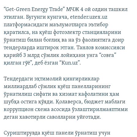
“Get-Green Energy Trade” МЧЖ 4 ой олдин ташкил
этилган. Бугунги кунгача, etender.uzex.uz
платформасидаги маълумотларга эътибор
қаратилса, на қуёш фотоэлектр станцияларини
ўрнатиш билан боғлиқ ва на ўз фаолиятига доир
тендерларда иштирок этган. Танлов комиссияси
қарийб 3 млрд сўмлик лойиҳани унга “совға”
қилган гўё”, деб ёзган “Kun.uz”.
Тендердаги эҳтимолий қинғирликлар
миллиардлаб сўмлик қуёш панелларининг
ўрнатилиш сифати ва хизмат кафолатини ҳам
шубҳа остига қўяди. Қолаверса, бюджет маблағи
коррупцион схема асосида ўзлаштирилмаяптими
деган хавотирли саволларни уйғотади.
Суриштирувда қуёш панели ўрнатиш учун