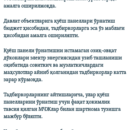
амалга оширилмоқда.
Давлат объектларига қуёш панеллари ўрнатиш
бюджет ҳисобидан, тадбиркорларга эса ўз маблағи
ҳисобидан амалга ошириляпти.
Қуёш панели ўрнатишни истамаган озиқ-овқат
дўконлари электр энергиясидан узиб ташланиши
оқибатида совиткич ва музлаткичлардаги
маҳсулотлар айниб қолганидан тадбиркорлар катта
зарар кўрмоқда.
Тадбиркорларнинг айтишларича, улар қуёш
панелларини ўрнатиш учун фақат ҳокимлик
тавсия қилган МЧЖлар билан шартнома тузишга
мажбур бўляпти.