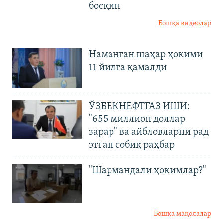
босқин
Бошқа видеолар
Наманган шаҳар ҳокими
11 йилга қамалди
ЎЗБЕКНЕФТГАЗ ИШИ:
"655 миллион доллар
зарар" ва айбловларни рад
этган собиқ раҳбар
"Шармандали ҳокимлар?"
Бошқа мақолалар