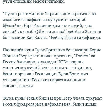
учун ёпишини эълон қилганди.
“Путин режимининг Украина демократияси ва
озодлигига шафқатсиз ҳужумини кечириб
бўлмайди. Ғарб Россияни ҳам иқтисодий, ҳам
сиёсий яккалаб қўймоғи лозим”, деб ёзди Эстония
бош вазири Кая Каллас “Фейсбук”даги саҳифасида.
Пайшанба куни Буюк Британия бош вазири Борис
Жонсон “Аэрофлот” авиаширкатига, “Ростех” ва
Россия банклари, жумладан ВТБга қарши
санкциялар жорий этилганини эълон қилган,
бунинг ортидан Росавиация Буюк Британия
учоқларининг Россияга парвоз қилишини
тақиқлаган эди.
Жума куни Чехия бош вазири Петр Фиала ҳукумат
Россия фуқароларига нафақат виза, балки яшаш