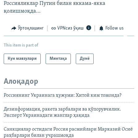
Россияликлар Путин билан яккама-якка
қолишмоқда...
Ўртоқлашинг
VPNсиз ўқиш
Follow us
This item is part of
Кун мавзулари
Минтақа
Дунë
Алоқадор
Россиянинг Украинага ҳужуми: Хитой ким томонда?
Дезинформация, ракета зарбалари ва қўпорувчилик.
Эксперт Украинадаги жанглар ҳақида
Санкциялар остидаги Россия расмийлари Марказий Осиё
раҳбарлари билан учрашмоқда