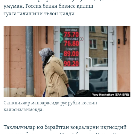
умуман, Россия билан бизнес қилиш
тўхтатилишини эълон қилди.
Санкциялар манзарасида рус рубли кескин
қадрсизланмоқда.
Таҳлилчилар юз бераётган воқеаларни иқтисодий