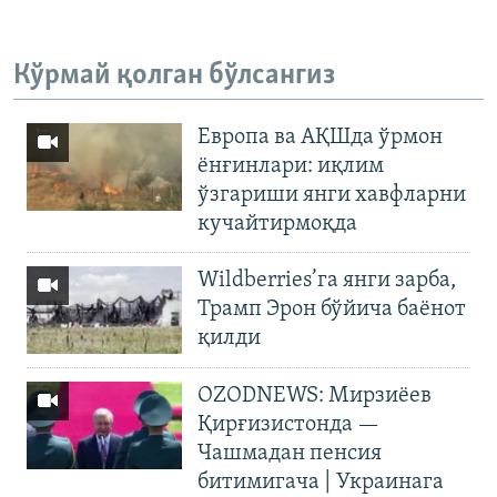
Кўрмай қолган бўлсангиз
Европа ва АҚШда ўрмон
ёнғинлари: иқлим
ўзгариши янги хавфларни
кучайтирмоқда
Wildberries’га янги зарба,
Трамп Эрон бўйича баёнот
қилди
OZODNEWS: Мирзиёев
Қирғизистонда —
Чашмадан пенсия
битимигача | Украинага