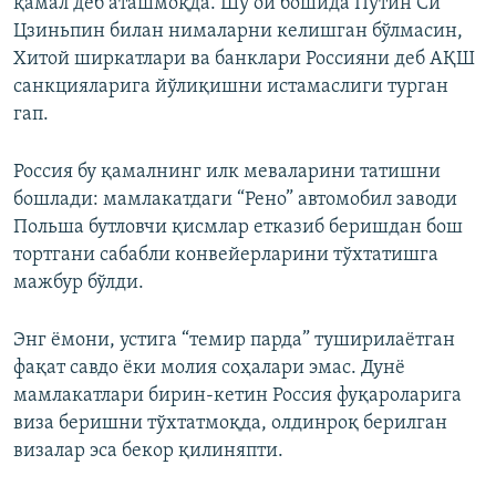
қамал деб аташмоқда. Шу ой бошида Путин Си
Цзиньпин билан нималарни келишган бўлмасин,
Хитой ширкатлари ва банклари Россияни деб АҚШ
санкцияларига йўлиқишни истамаслиги турган
гап.
Россия бу қамалнинг илк меваларини татишни
бошлади: мамлакатдаги “Рено” автомобил заводи
Польша бутловчи қисмлар етказиб беришдан бош
тортгани сабабли конвейерларини тўхтатишга
мажбур бўлди.
Энг ёмони, устига “темир парда” туширилаётган
фақат савдо ёки молия соҳалари эмас. Дунё
мамлакатлари бирин-кетин Россия фуқароларига
виза беришни тўхтатмоқда, олдинроқ берилган
визалар эса бекор қилиняпти.