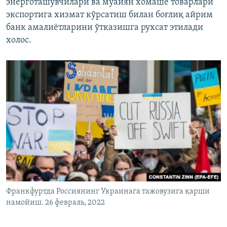
энерготашувчилари ва муайян хомашё товарлари
экспортига хизмат кўрсатиш билан боғлиқ айрим
банк амалиётларини ўтказишга рухсат этилади
холос.
Франкфуртда Россиянинг Украинага тажовузига қарши
намойиш. 26 февраль, 2022