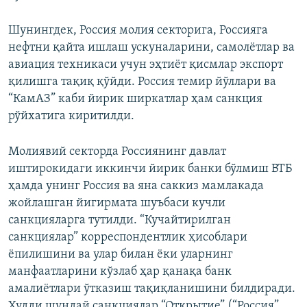
Шунингдек, Россия молия секторига, Россияга
нефтни қайта ишлаш ускуналарини, самолётлар ва
авиация техникаси учун эҳтиёт қисмлар экспорт
қилишга тақиқ қўйди. Россия темир йўллари ва
“КамАЗ” каби йирик ширкатлар ҳам санкция
рўйхатига киритилди.
Молиявий секторда Россиянинг давлат
иштирокидаги иккинчи йирик банки бўлмиш ВТБ
ҳамда унинг Россия ва яна саккиз мамлакада
жойлашган йигирмата шуъбаси кучли
санкцияларга тутилди. “Кучайтирилган
санкциялар” корреспондентлик ҳисоблари
ёпилишини ва улар билан ёки уларнинг
манфаатларини кўзлаб ҳар қанақа банк
амалиётлари ўтказиш тақиқланишини билдиради.
Худди шундай санкциялар “Открытие” (“Россия”