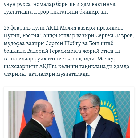
учун рухсатномалар беришни ҳам вақтинча
тўхтатишга қарор қилганини билдирган.
25 февраль куни АҚШ Молия вазири президент
Путин, Россия Ташқи ишлар вазири Сергей Лавров,
мудофаа вазири Сергей Шойгу ва Бош штаб
бошлиғи Валерий Герасимовга жорий этилган
санкциялар рўйхатини эълон қилди. Мазкур
шахсларнинг АҚШга келиши тақиқланади ҳамда
уларнинг активлари музлатилади.