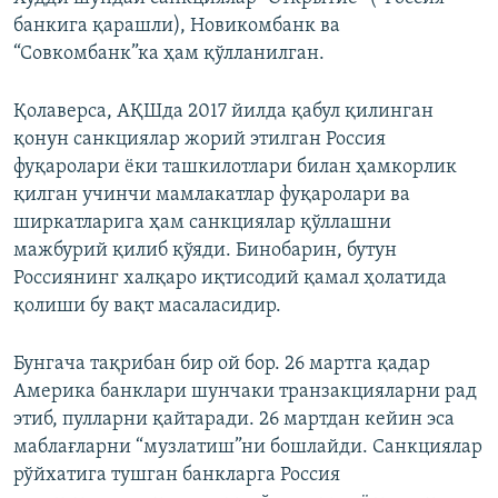
банкига қарашли), Новикомбанк ва
“Совкомбанк”ка ҳам қўлланилган.
Қолаверса, АҚШда 2017 йилда қабул қилинган
қонун санкциялар жорий этилган Россия
фуқаролари ёки ташкилотлари билан ҳамкорлик
қилган учинчи мамлакатлар фуқаролари ва
ширкатларига ҳам санкциялар қўллашни
мажбурий қилиб қўяди. Бинобарин, бутун
Россиянинг халқаро иқтисодий қамал ҳолатида
қолиши бу вақт масаласидир.
Бунгача тақрибан бир ой бор. 26 мартга қадар
Америка банклари шунчаки транзакцияларни рад
этиб, пулларни қайтаради. 26 мартдан кейин эса
маблағларни “музлатиш”ни бошлайди. Санкциялар
рўйхатига тушган банкларга Россия