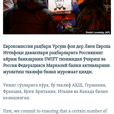
Еврокомиссия раҳбари Урсула фон дер Ляен Европа
Иттифоқи давлатлари раҳбарларига Россиянинг
айрим банкларини SWIFT тизимидан ўчириш ва
Россия Федерацияси Марказий банки активларини
музлатиш таклифи билан мурожаат қилди.
Унинг сўзларига кўра, бу таклиф АҚШ, Германия,
Франция, Буюк Британия, Италия ва Канада билан
келишилган.
First, we commit to ensuring that a certain number of