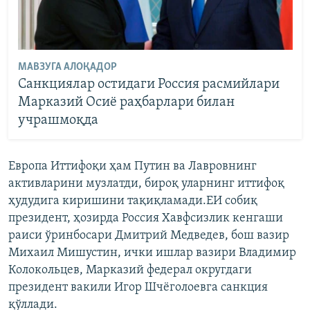
МАВЗУГА АЛОҚАДОР
Санкциялар остидаги Россия расмийлари
Марказий Осиё раҳбарлари билан
учрашмоқда
Европа Иттифоқи ҳам Путин ва Лавровнинг
активларини музлатди, бироқ уларнинг иттифоқ
ҳудудига киришини тақиқламади.ЕИ собиқ
президент, ҳозирда Россия Хавфсизлик кенгаши
раиси ўринбосари Дмитрий Медведев, бош вазир
Михаил Мишустин, ички ишлар вазири Владимир
Колокольцев, Марказий федерал округдаги
президент вакили Игор Шчёголоевга санкция
қўллади.