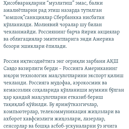
Ҳисобварақларни “музлатиш” эмас, балки
амалиётларни рад этиш назарда тутилган
“юмшоқ”санкциялар Сбербанкка нисбатан
қўлланилди. Молиявий чоралар шу билан
чекланмайди. Россиянинг барча йирик акциялар
ва облигациялар эмитентларига энди Америка
бозори эшиклари ёпилади.
Россия иқтисодиётига энг оғриқли зарбани АҚШ
Савдо вазирлиги берди – Россияга Американинг
юқори технологик маҳсулотларини экспорт қилиш
чекланди. Россияга мудофаа, аэрокосмик ва
кемасозлик соҳаларида қўлланиши мумкин бўлган
ҳар қандай маҳсулотларни етказиб бериш
тақиқлаб қўйилди. Бу яримўтказгичлар,
компьютерлар, телекоммуникация жиҳозлари ва
ахборот хавфсизлиги жиҳозлари, лазерлар,
сенсорлар ва бошқа асбоб-ускуналарни ўз ичига