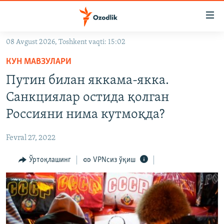
Линклар
Бош
мавзуларга
08 Avgust 2026, Toshkent vaqti: 15:02
ўтинг
OZODLIK SURISHTIRUVLARI
Асосий
КУН МАВЗУЛАРИ
OZODVIDEO
навигацияга
Путин билан яккама-якка.
ўтинг
OZODARXIV
Санкциялар остида қолган
Қидиришга
ўтинг
Россияни нима кутмоқда?
На русском
Fevral 27, 2022
ИЖТИМОИЙ ТАРМОҚЛАР
Ўртоқлашинг
VPNсиз ўқиш
Озодлик бошқа тилларда