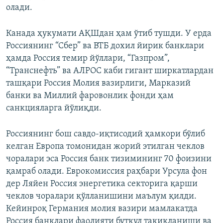
олади.
Канада ҳукумати АҚШдан ҳам ўтиб тушди. У ерда
Россиянинг “Сбер” ва ВТБ дохил йирик банклари
ҳамда Россия темир йўллари, “Газпром”,
“Транснефть” ва АЛРОС каби гигант ширкатлардан
ташқари Россия Молия вазирлиги, Марказий
банки ва Миллий фаровонлик фонди ҳам
санкцияларга йўлиқди.
Россиянинг бош савдо-иқтисодий ҳамкори бўлиб
келган Европа томонидан жорий этилган чеклов
чоралари эса Россия банк тизимининг 70 фоизини
қамраб олади. Еврокомиссия раҳбари Урсула фон
дер Ляйен Россия энергетика секторига қарши
чеклов чоралари қўлланишини маълум қилди.
Кейинроқ Германия молия вазири мамлакатда
Россия банклари фаолияти буткул тақиқланиши ва