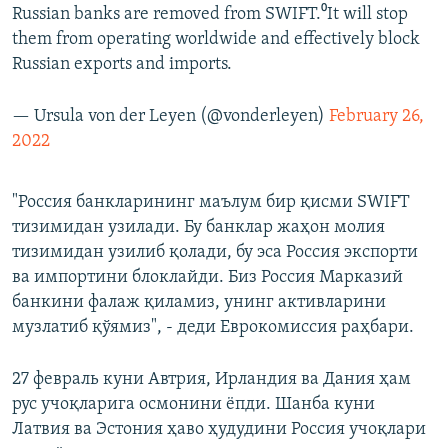
Russian banks are removed from SWIFT.⁰It will stop
them from operating worldwide and effectively block
Russian exports and imports.
— Ursula von der Leyen (@vonderleyen)
February 26,
2022
"Россия банкларининг маълум бир қисми SWIFT
тизимидан узилади. Бу банклар жаҳон молия
тизимидан узилиб қолади, бу эса Россия экспорти
ва импортини блоклайди. Биз Россия Марказий
банкини фалаж қиламиз, унинг активларини
музлатиб қўямиз", - деди Еврокомиссия раҳбари.
27 февраль куни Автрия, Ирландия ва Дания ҳам
рус учоқларига осмонини ёпди. Шанба куни
Латвия ва Эстония ҳаво ҳудудини Россия учоқлари