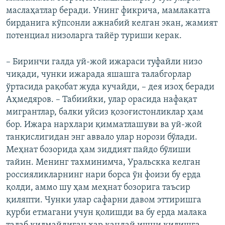
маслаҳатлар беради. Унинг фикрича, мамлакатга
бирданига кўпсонли ажнабий келган экан, жамият
потенциал низоларга тайёр туриши керак.
– Биринчи галда уй-жой ижараси туфайли низо
чиқади, чунки ижарада яшашга талабгорлар
ўртасида рақобат жуда кучайди, – дея изоҳ беради
Аҳмедяров. – Табиийки, улар орасида нафақат
мигрантлар, балки уйсиз қозоғистонликлар ҳам
бор. Ижара нархлари қимматлашуви ва уй-жой
танқислигидан энг аввало улар норози бўлади.
Меҳнат бозорида ҳам зиддият пайдо бўлиши
тайин. Менинг тахминимча, Уральскка келган
россияликларнинг нари борса ўн фоизи бу ерда
қолди, аммо шу ҳам меҳнат бозорига таъсир
қиляпти. Чунки улар сафарни давом эттиришга
қурби етмагани учун қолишди ва бу ерда малака