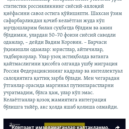
статистик россияликнинг сиёсий-ахлоқий
қиёфасини савол остига қўйишяпти. Шахсан ўзим
сафарбарликдан қочиб келаётган жуда кўп
юртдошларим билан суҳбатда бўлдим ва амин
бўлдимки, улардан 50–70 фоизи сиёсий саводли
одамлар, – дейди Вадим Коровин. – Барчаси
ўқимишли одамлар: юристлар, айтичилар,
тадбиркорлар. Улар узоқ истиқболда ватанга
қайтмаслигини ҳисобга олганда ушбу миграция
Россия Федерациясининг кадрлар ва интеллектуал
салоҳиятига қаттиқ зарба бўлади. Мен чегарадан
ўтганлар орасида маргинал путинпарастларни
учратмадим, бўлса ҳам, улар кўп эмас.
Келаётганлар қозоқ жамиятига интеграция
бўлишга тайёр, акс ҳолда яшаб қолиша олмайди.
“Контракт имзоламаганлар калтакланмоқда!” Россия ўзбекистонликларни урушга мобилизация қилмоқда