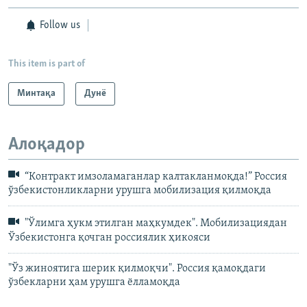
Follow us
This item is part of
Минтақа
Дунë
Алоқадор
“Контракт имзоламаганлар калтакланмоқда!” Россия
ўзбекистонликларни урушга мобилизация қилмоқда
"Ўлимга ҳукм этилган маҳкумдек". Мобилизациядан
Ўзбекистонга қочган россиялик ҳикояси
"Ўз жиноятига шерик қилмоқчи". Россия қамоқдаги
ўзбекларни ҳам урушга ёлламоқда