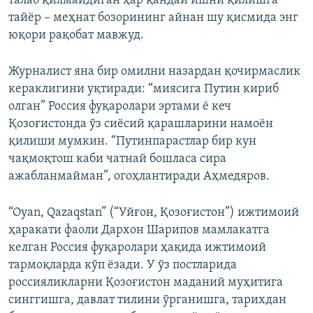
талаб қилмайдиган ҳар қандай ишни қилишга
тайёр – меҳнат бозорининг айнан шу қисмида энг
юқори рақобат мавжуд.
Журналист яна бир омилни назардан қочирмаслик
кераклигини уқтиради: “миясига Путин кириб
олган” Россия фуқаролари эртами ё кеч
Қозоғистонда ўз сиёсий қарашларини намоён
қилиши мумкин. “Путинпарастлар бир кун
чақмоқтош каби чатнай бошласа сира
ажабланмайман”, огоҳлантиради Аҳмедяров.
“Oyan, Qazaqstan” (“Уйғон, Қозоғистон”) ижтимоий
ҳаракати фаоли Дархон Шарипов мамлакатга
келган Россия фуқаролари ҳақида ижтимоий
тармоқларда кўп ёзади. У ўз постларида
россияликларни Қозоғистон маданий муҳитига
синггишга, давлат тилини ўрганишга, тарихдан