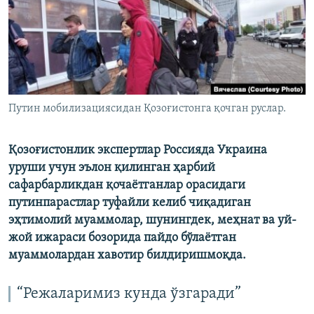
Путин мобилизациясидан Қозоғистонга қочган руслар.
Қозоғистонлик экспертлар Россияда Украина
уруши учун эълон қилинган ҳарбий
сафарбарликдан қочаётганлар орасидаги
путинпарастлар туфайли келиб чиқадиган
эҳтимолий муаммолар, шунингдек, меҳнат ва уй-
жой ижараси бозорида пайдо бўлаётган
муаммолардан хавотир билдиришмоқда.
“Режаларимиз кунда ўзгаради”