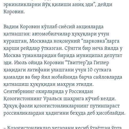
эркинликларни йўқ қилиши аниқ эди”, дейди
Коровин.
Вадим Коровин кўплаб сиёсий акцияларда
қатнашган: автомобилчилар ҳуқуқлари учун
курашган, Москвада ноқонуний “парковка”ларга
қарши рейдлар ўтказган. Сўнгги бир неча йилда у
Москва туманларидан бирида муниципал депутат
эди. Июль ойида Коровин “Твиттер”да Гитлер
ҳақидаги латифани улашгани учун 10 суткага
қамалди ва бир йил мобайнида барча сайловларда
қатнашиш ҳуқуқидан маҳрум этилди.
Сентябрнинг охирларида у Россиядан
Қозоғистоннинг Уральск шаҳрига кўчиб келди.
Ҳуқуқ фаоли қозоғистонликларнинг путинпараст
россияликлардан ҳадигини беҳуда деб ҳисоблайди.
– Қозоғистонликлар чегарани кесиб ўтаётган ўрта