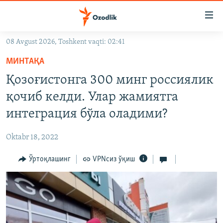
Линклар
Бош
мавзуларга
08 Avgust 2026, Toshkent vaqti: 02:41
ўтинг
OZODLIK SURISHTIRUVLARI
Асосий
МИНТАҚА
OZODVIDEO
навигацияга
Қозоғистонга 300 минг россиялик
ўтинг
OZODARXIV
қочиб келди. Улар жамиятга
Қидиришга
ўтинг
интеграция бўла оладими?
На русском
Oktabr 18, 2022
ИЖТИМОИЙ ТАРМОҚЛАР
Ўртоқлашинг
VPNсиз ўқиш
Озодлик бошқа тилларда