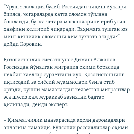
“Уруш эскалация бўлиб, Россиядан чиқиш йўллари
ёпилса, чегараларда катта оломон тўплана
бошлайди, бу эса чегара масканларини ёриб ўтиш
хавфини келтириб чиқаради. Ваҳимага тушган юз
минг кишилик оломонни ким тўхтата оларди?”
дейди Коровин.
Қозоғистонлик сиёсатшунос Димаш Алжанов
Россиядан йўналган миграция оқими борасида
некбин хаёллар сураётгани йўқ. Қозоғистоннинг
иқтисодий ва сиёсий муаммолари ўзига етиб
ортади, қўшни мамлакатдан келаётган мигрантлар
эса шусиз ҳам мураккаб вазиятни бадтар
қилишади, дейди эксперт.
– Қимматчилик манзарасида аҳоли даромадлари
анчагина камайди. Кўпсонли россияликлар оқими