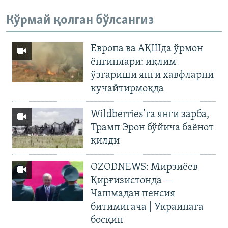
Кўрмай қолган бўлсангиз
Европа ва АҚШда ўрмон
ёнғинлари: иқлим
ўзгариши янги хавфларни
кучайтирмоқда
Wildberries’га янги зарба,
Трамп Эрон бўйича баёнот
қилди
OZODNEWS: Мирзиёев
Қирғизистонда —
Чашмадан пенсия
битимигача | Украинага
босқин