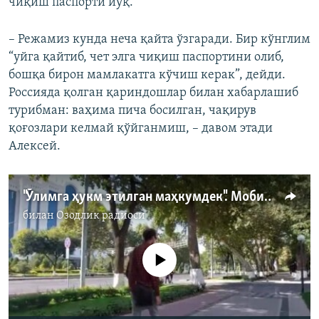
чиқиш паспорти йўқ.
– Режамиз кунда неча қайта ўзгаради. Бир кўнглим
“уйга қайтиб, чет элга чиқиш паспортини олиб,
бошқа бирон мамлакатга кўчиш керак”, дейди.
Россияда қолган қариндошлар билан хабарлашиб
турибман: ваҳима пича босилган, чақирув
қоғозлари келмай қўйганмиш, – давом этади
Алексей.
"Ўлимга ҳукм этилган маҳкумдек". Мобилизациядан Ўзбекистонга қочган россиялик ҳикояси
билан
Озодлик радиоси
Айни дамда медиа-манба мавжуд эмас