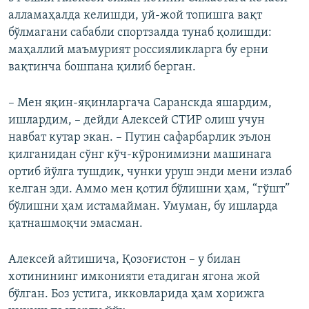
алламаҳалда келишди, уй-жой топишга вақт
бўлмагани сабабли спортзалда тунаб қолишди:
маҳаллий маъмурият россияликларга бу ерни
вақтинча бошпана қилиб берган.
– Мен яқин-яқинларгача Саранскда яшардим,
ишлардим, – дейди Алексей СТИР олиш учун
навбат кутар экан. – Путин сафарбарлик эълон
қилганидан сўнг кўч-кўронимизни машинага
ортиб йўлга тушдик, чунки уруш энди мени излаб
келган эди. Аммо мен қотил бўлишни ҳам, “гўшт”
бўлишни ҳам истамайман. Умуман, бу ишларда
қатнашмоқчи эмасман.
Алексей айтишича, Қозоғистон – у билан
хотинининг имконияти етадиган ягона жой
бўлган. Боз устига, икковларида ҳам хорижга