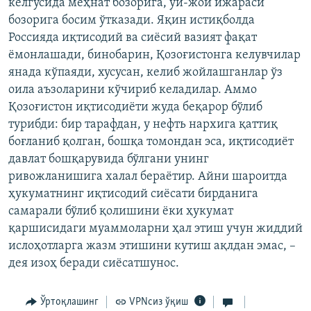
келгусида меҳнат бозорига, уй-жой ижараси
бозорига босим ўтказади. Яқин истиқболда
Россияда иқтисодий ва сиёсий вазият фақат
ёмонлашади, бинобарин, Қозоғистонга келувчилар
янада кўпаяди, хусусан, келиб жойлашганлар ўз
оила аъзоларини кўчириб келадилар. Аммо
Қозоғистон иқтисодиёти жуда беқарор бўлиб
турибди: бир тарафдан, у нефть нархига қаттиқ
боғланиб қолган, бошқа томондан эса, иқтисодиёт
давлат бошқарувида бўлгани унинг
ривожланишига халал бераётир. Айни шароитда
ҳукуматнинг иқтисодий сиёсати бирданига
самарали бўлиб қолишини ёки ҳукумат
қаршисидаги муаммоларни ҳал этиш учун жиддий
ислоҳотларга жазм этишини кутиш ақлдан эмас, –
дея изоҳ беради сиёсатшунос.
Ўртоқлашинг
VPNсиз ўқиш