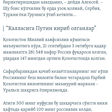
бириктиришидан алағдамиз, – дейди Алексей. –
Шу боис кўпчилик бу ерда узоқ қолмай, Сербия,
Туркия ёки Грузияга ўтиб кетяпти...
“Калласига Путин кириб олганлар”
Қозоғистон Миллий хавфсизлик қўмитаси
маълумотига кўра, 21 сентябрдан 3 октябрга қадар
мамлакатга 281 548 нафар Россия фуқароси келган,
улардан 147 мингдан ортиғи Қозоғистонда қолган.
Сафарбарликдан қочиб келаётганларнинг энг кўпи
Россиянинг беш вилояти билан чегарадош Ғарбий
Қозоғистон вилоятининг маъмурий маркази –
Уральск шаҳрига ёпирилмоқда.
Атиги 300 минг нуфусли бу шаҳарчага сўнгги икки
ҳафтада қарийб 100 минг россиялик келди,