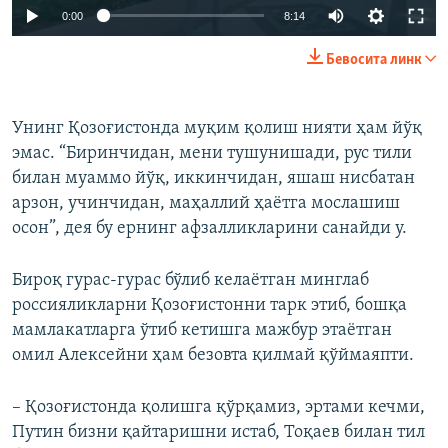
Auto
0:00
8:14
240p
Бевосита линк
360p
Auto
240p
360p
480p
480p
Унинг Қозоғистонда муқим қолиш нияти ҳам йўқ
эмас. “Биринчидан, мени тушунишади, рус тили
720p
720p
1080p
билан муаммо йўқ, иккинчидан, яшаш нисбатан
1080p
арзон, учинчидан, маҳаллий ҳаётга мослашиш
осон”, дея бу ернинг афзалликларини санайди у.
Бироқ гурас-гурас бўлиб келаётган минглаб
россияликларни Қозоғистонни тарк этиб, бошқа
мамлакатларга ўтиб кетишга мажбур этаётган
омил Алексейни ҳам безовта қилмай қўймаяпти.
– Қозоғистонда қолишга қўрқамиз, эртами кечми,
Путин бизни қайтаришни истаб, Тоқаев билан тил