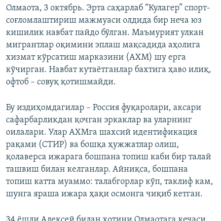
Олмаота, 3 октябрь. Эрта саҳарлаб “Кулагер” спорт-
соғломлаштириш мажмуаси олдида бир неча юз
кишилик навбат пайдо бўлган. Маъмурият улкан
мигрантлар оқимини эплаш мақсадида аҳолига
хизмат кўрсатиш марказини (АХМ) шу ерга
кўчирган. Навбат кутаётганлар бахтига ҳаво илиқ,
офтоб – совуқ қотишмайди.
Бу издиҳомдагилар – Россия фуқаролари, аксари
сафарбарликдан қочган эркаклар ва уларнинг
оилалари. Улар АХМга шахсий идентификация
рақами (СТИР) ва бошқа ҳужжатлар олиш,
қолаверса ижарага бошпана топиш каби бир талай
ташвиш билан келганлар. Айниқса, бошпана
топиш катта муаммо: талабгорлар кўп, таклиф кам,
шунга яраша ижара ҳақи осмонга чиқиб кетган.
34 ёшли Алексей билан хотини Олмаотага кечаси