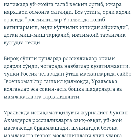
натижада уй-жойга талаб кескин ортиб, ижара
нархлари осмонга сапчиди. Боз устига, ерли аҳоли
орасида “россияликлар Уральскда қолиб
кетишармиш, энди кўпчилик ишидан айрилади”,
деган миш-миш тарқалиб, ижтимоий таранглик
вужудга келди.
Бироқ сўнгги кунларда россияликлар оқими
деярли сўнди, чегарада навбатлар кузатилмаяпти,
чунки Россия чегарадан ўтиш масканларида сайёр
“военкомат”лар ташкил қилмоқда, Уральскка
келганлар эса секин-аста бошқа шаҳарларга ва
мамлакатларга тарқалишяпти.
Уральскда истиқомат қилувчи журналист Лукпан
Аҳмедяров россияликларга озиқ-овқат, уй-жой
масаласида ёрдамлашади, шунингдек бегона
мамлакатга тезроқ мослашишлари учун уларга