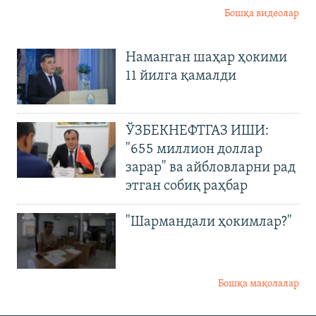
Бошқа видеолар
Наманган шаҳар ҳокими
11 йилга қамалди
ЎЗБЕКНЕФТГАЗ ИШИ:
"655 миллион доллар
зарар" ва айбловларни рад
этган собиқ раҳбар
"Шармандали ҳокимлар?"
Бошқа мақолалар