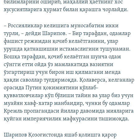
билимларини ошириб, маҳаллий ҳаётнинг хос
хусусиятларига ҳурмат билан қарашга чорлайди.
– Россияликлар келишига муносабатим икки
турли, – дейди Шарипов. – Бир тарафдан, одамлар
фашист режимдан қочиб келаётганини, улар
урушда қатнашишни истамаслигини тушунаман.
Бошқа тарафдан, қочиб келаётган шунча одам
сўнгги етти ойда ўз мамлакатида вазиятни
ўзгартириш учун бирон иш қилмагани менда
ҳақли саволлар туғдирмоқда. Қолаверса, келганлар
орасида Путин ҳокимиятини қўллаб-
қувватловчилар кўп бўлиши тайин ва улар биз учун
муайян хавф-хатар манбаидир, чунки бу одамлар
Кремль пропагандаси йиллар давомида мияларига
қуйган империячилик мафкурасини ташимоқда.
Шарипов Қозоғистонда яшаб қолишга қарор