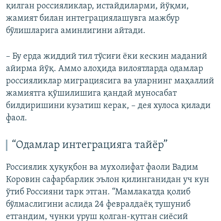
қилган россияликлар, истайдиларми, йўқми,
жамият билан интеграциялашувга мажбур
бўлишларига аминлигини айтади.
– Бу ерда жиддий тил тўсиғи ёки кескин маданий
айирма йўқ. Аммо алоҳида вилоятларда одамлар
россияликлар миграциясига ва уларнинг маҳаллий
жамиятга қўшилишига қандай муносабат
билдиришини кузатиш керак, – дея хулоса қилади
фаол.
“Одамлар интеграцияга тайёр”
Россиялик ҳуқуқбон ва мухолифат фаоли Вадим
Коровин сафарбарлик эълон қилинганидан уч кун
ўтиб Россияни тарк этган. “Мамлакатда қолиб
бўлмаслигини аслида 24 февралдаёқ тушуниб
етгандим, чунки уруш қолган-қутган сиёсий