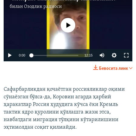
билан
Озодлик радиоси
Айни дамда медиа-манба мавжуд эмас
Auto
0:00
12:15
240p
Бевосита линк
360p
Auto
240p
360p
480p
480p
Сафарбарликдан қочаётган россияликлар оқими
сўнаёзган бўлса-да, Коровин агарда ҳарбий
720p
720p
1080p
ҳаракатлар Россия ҳудудига кўчса ёки Кремль
1080p
тактик ядро қуролини қўллашга жазм этса,
навбатдаги миграция тўлқини кўтарилишини
эҳтимолдан соқит қилмайди.