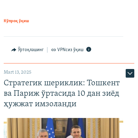
Кўпроқ ўқиш
Ўртоқлашинг
VPNсиз ўқиш
Mart 13, 2025
Стратегик шериклик: Тошкент
ва Париж ўртасида 10 дан зиёд
ҳужжат имзоланди