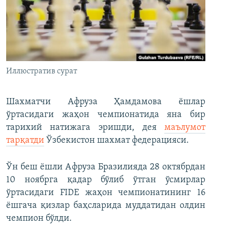
Иллюстратив сурат
Шахматчи Афруза Ҳамдамова ёшлар
ўртасидаги жаҳон чемпионатида яна бир
тарихий натижага эришди, дея
маълумот
тарқатди
Ўзбекистон шахмат федерацияси.
Ўн беш ёшли Афруза Бразилияда 28 октябрдан
10 ноябрга қадар бўлиб ўтган ўсмирлар
ўртасидаги FIDE жаҳон чемпионатининг 16
ёшгача қизлар баҳсларида муддатидан олдин
чемпион бўлди.