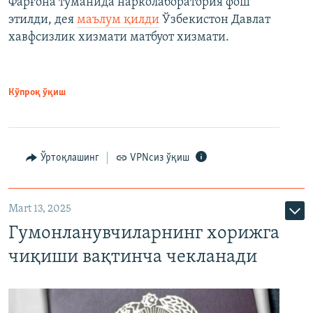
Фарғона туманида нарколаборатория фош
этилди, дея
маълум қилди
Ўзбекистон Давлат
хавфсизлик хизмати матбуот хизмати.
Кўпроқ ўқиш
Ўртоқлашинг
VPNсиз ўқиш
Mart 13, 2025
Гумонланувчиларнинг хорижга
чиқиши вақтинча чекланади