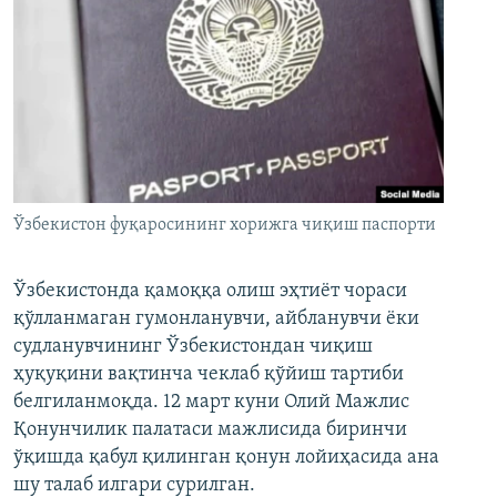
Ўзбекистон фуқаросининг хорижга чиқиш паспорти
Ўзбекистонда қамоққа олиш эҳтиёт чораси
қўлланмаган гумонланувчи, айбланувчи ёки
судланувчининг Ўзбекистондан чиқиш
ҳуқуқини вақтинча чеклаб қўйиш тартиби
белгиланмоқда. 12 март куни Олий Мажлис
Қонунчилик палатаси мажлисида биринчи
ўқишда қабул қилинган қонун лойиҳасида ана
шу талаб илгари сурилган.