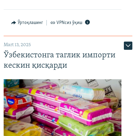
Ўртоқлашинг
VPNсиз ўқиш
Mart 13, 2025
Ўзбекистонга таглик импорти
кескин қисқарди