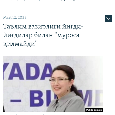
Mart 12, 2025
Таълим вазирлиги йиғди-
йиғдилар билан “муроса
қилмайди”