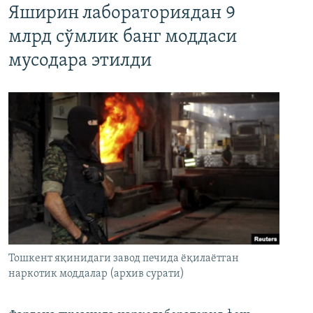
Яширин лабораториядан 9
млрд сўмлик банг моддаси
мусодара этилди
Тошкент яқинидаги завод печида ёқилаётган
наркотик моддалар (архив сурати)