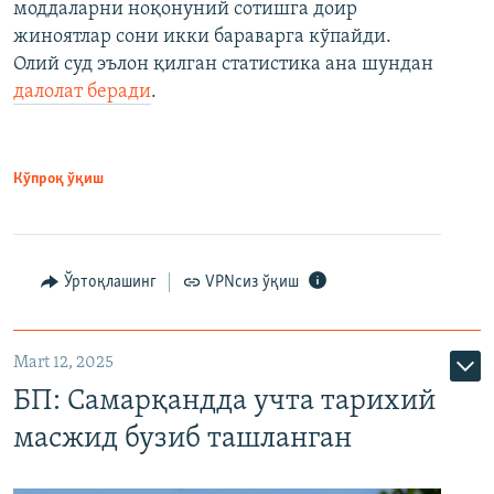
моддаларни ноқонуний сотишга доир
жиноятлар сони икки бараварга кўпайди.
Олий суд эълон қилган статистика ана шундан
далолат беради
.
Кўпроқ ўқиш
Ўртоқлашинг
VPNсиз ўқиш
Mart 12, 2025
БП: Самарқандда учта тарихий
масжид бузиб ташланган