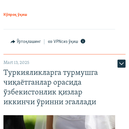
Кўпроқ ўқиш
Ўртоқлашинг
VPNсиз ўқиш
Mart 13, 2025
Туркияликларга турмушга
чиқаётганлар орасида
ўзбекистонлик қизлар
иккинчи ўринни эгаллади