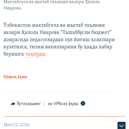
Мактабгача ва мактаб таълими вазири Ҳилола
Умарова
Ўзбекистон мактабгача ва мактаб таълими
вазири Ҳилола Умарова “Ташаббусли бюджет”
доирасида педагоглардан пул йиғиш ҳолатлари
кузатилса, тизим вакилларини бу ҳақда хабар
беришга
чақирди
.
Кўпроқ ўқиш
Ўртоқлашинг
VPNсиз ўқиш
Mart 12, 2025