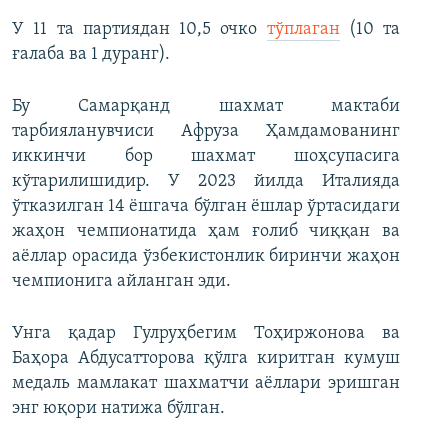
У 11 та партиядан 10,5 очко
тўплаган
(10 та
ғалаба ва 1 дуранг).
Бу Самарқанд шахмат мактаби
тарбияланувчиси Афруза Ҳамдамованинг
иккинчи бор шахмат шоҳсупасига
кўтарилишидир. У 2023 йилда Италияда
ўтказилган 14 ёшгача бўлган ёшлар ўртасидаги
жаҳон чемпионатида ҳам ғолиб чиққан ва
аёллар орасида ўзбекистонлик биринчи жаҳон
чемпионига айланган эди.
Унга қадар Гулруҳбегим Тоҳиржонова ва
Баҳора Абдусатторова қўлга киритган кумуш
медаль мамлакат шахматчи аёллари эришган
энг юқори натижа бўлган.