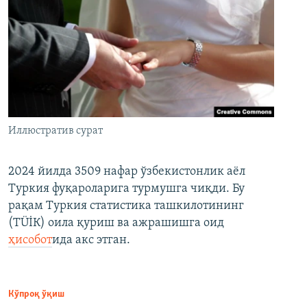
Иллюстратив сурат
2024 йилда 3509 нафар ўзбекистонлик аёл
Туркия фуқароларига турмушга чиқди. Бу
рақам Туркия статистика ташкилотининг
(ТÜİК) оила қуриш ва ажрашишга оид
ҳисобот
ида акс этган.
Кўпроқ ўқиш