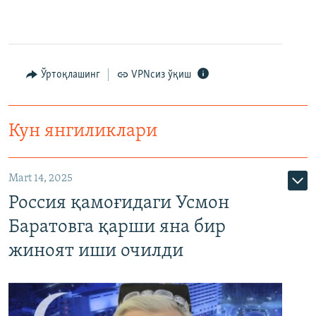
Ўртоқлашинг
VPNсиз ўқиш
Кун янгиликлари
Mart 14, 2025
Россия қамоғидаги Усмон
Баратовга қарши яна бир
жиноят иши очилди