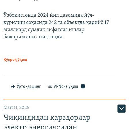
Ўзбекистонда 2024 йил давомида йўл-
қурилиш соҳасида 242 та объектда қарийб 17
миллиард сўмлик сифатсиз ишлар
бажарилгани аниқланди.
Кўпроқ ўқиш
Ўртоқлашинг
VPNсиз ўқиш
Mart 11, 2025
Чиқиндидан қарздорлар
электр энергиясидан