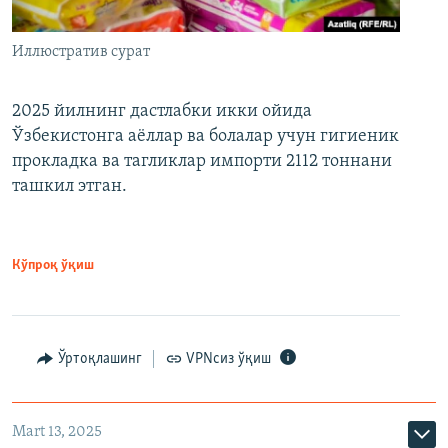
Иллюстратив сурат
2025 йилнинг дастлабки икки ойида
Ўзбекистонга аёллар ва болалар учун гигиеник
прокладка ва тагликлар импорти 2112 тоннани
ташкил этган.
Кўпроқ ўқиш
Ўртоқлашинг
VPNсиз ўқиш
Mart 13, 2025