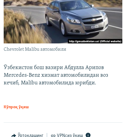
Chevrolet Malibu автомобили
Ўзбекистон бош вазири Абдулла Арипов
Mercedes-Benz хизмат автомобилидан воз
кечиб, Malibu автомобилида юрибди.
Кўпроқ ўқиш
Ўртоқлашинг
VPNсиз ўқиш