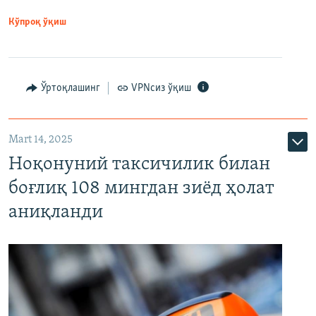
Кўпроқ ўқиш
Ўртоқлашинг
VPNсиз ўқиш
Mart 14, 2025
Ноқонуний таксичилик билан
боғлиқ 108 мингдан зиёд ҳолат
аниқланди