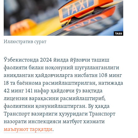
Иллюстратив сурат
Ўзбекистонда 2024 йилда йўловчи ташиш
фаолияти билан ноқонуний шуғулланганлиги
аниқланган ҳайдовчиларга нисбатан 108 минг
18 та баённома расмийлаштирилган, натижада
42 минг 141 нафар ҳайдовчи ўз вақтида
лицензия варақасини расмийлаштириб,
фаолиятини қонунийлаштирган. Бу ҳақда
Транспорт вазирлиги ҳузуридаги Транспорт
назорати инспекцияси матбуот хизмати
маълумот тарқатди
.