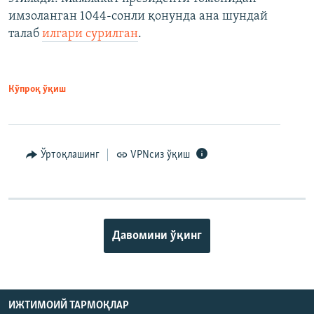
имзоланган 1044-сонли қонунда ана шундай
талаб
илгари сурилган
.
Кўпроқ ўқиш
Ўртоқлашинг
VPNсиз ўқиш
Давомини ўқинг
ИЖТИМОИЙ ТАРМОҚЛАР