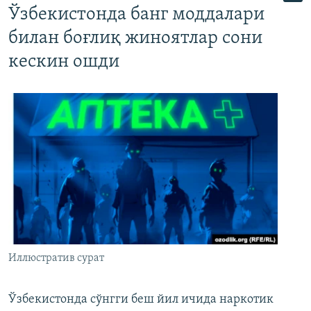
Ўзбекистонда банг моддалари
билан боғлиқ жиноятлар сони
кескин ошди
Иллюстратив сурат
Ўзбекистонда сўнгги беш йил ичида наркотик