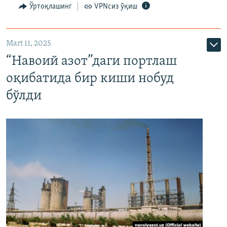
Ўртоқлашинг
VPNсиз ўқиш
Mart 11, 2025
“Навоий азот”даги портлаш
оқибатида бир киши нобуд
бўлди