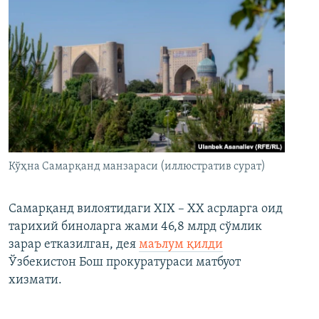
Кўҳна Самарқанд манзараси (иллюстратив сурат)
Самарқанд вилоятидаги XIX – XX асрларга оид
тарихий биноларга жами 46,8 млрд сўмлик
зарар етказилган, дея
маълум қилди
Ўзбекистон Бош прокуратураси матбуот
хизмати.