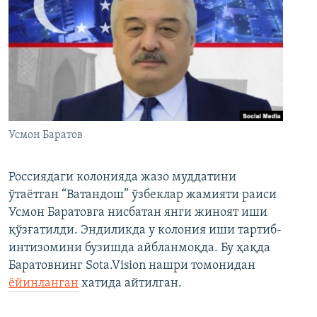
Усмон Баратов
Россиядаги колонияда жазо муддатини
ўтаётган “Ватандош” ўзбеклар жамияти раиси
Усмон Баратовга нисбатан янги жиноят иши
қўзғатилди. Эндиликда у колония иши тартиб-
интизомини бузишда айбланмоқда. Бу ҳақда
Баратовнинг Sota.Vision нашри томонидан
ёйинланган
хатида айтилган.