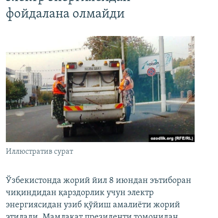
фойдалана олмайди
Иллюстратив сурат
Ўзбекистонда жорий йил 8 июндан эътиборан
чиқиндидан қарздорлик учун электр
энергиясидан узиб қўйиш амалиёти жорий
этилади. Мамлакат президенти томонидан