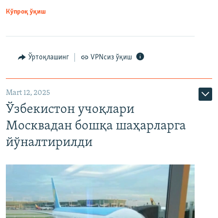
Кўпроқ ўқиш
Ўртоқлашинг
VPNсиз ўқиш
Mart 12, 2025
Ўзбекистон учоқлари
Москвадан бошқа шаҳарларга
йўналтирилди