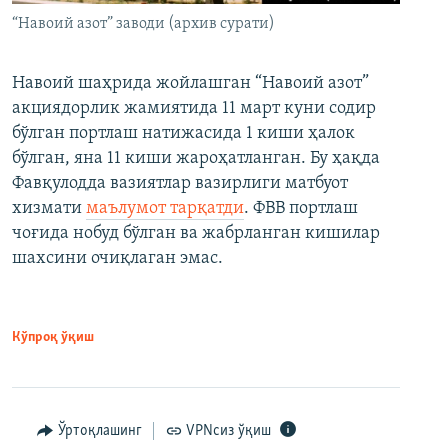
“Навоий азот” заводи (архив сурати)
Навоий шаҳрида жойлашган “Навоий азот”
акциядорлик жамиятида 11 март куни содир
бўлган портлаш натижасида 1 киши ҳалок
бўлган, яна 11 киши жароҳатланган. Бу ҳақда
Фавқулодда вазиятлар вазирлиги матбуот
хизмати
маълумот тарқатди
. ФВВ портлаш
чоғида нобуд бўлган ва жабрланган кишилар
шахсини очиқлаган эмас.
Кўпроқ ўқиш
Ўртоқлашинг
VPNсиз ўқиш