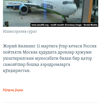
Иллюстратив сурат
Жорий йилнинг 11 мартига ўтар кечаси Россия
пойтахти Москва ҳудудига дронлар ҳужуми
уюштирилгани муносабати билан бир қатор
самолётлар бошқа аэродромларга
қўндиригган.
Кўпроқ ўқиш