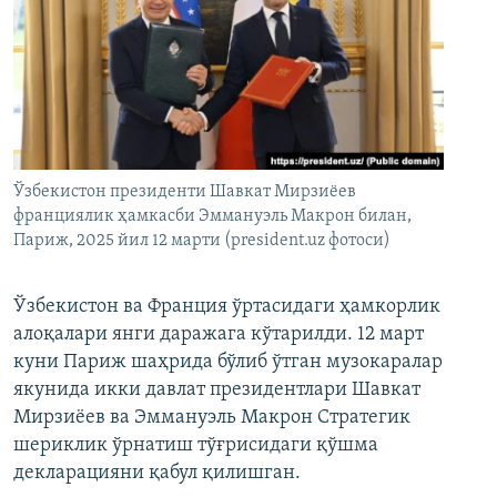
Ўзбекистон президенти Шавкат Мирзиёев
франциялик ҳамкасби Эммануэль Макрон билан,
Париж, 2025 йил 12 марти (president.uz фотоси)
Ўзбекистон ва Франция ўртасидаги ҳамкорлик
алоқалари янги даражага кўтарилди. 12 март
куни Париж шаҳрида бўлиб ўтган музокаралар
якунида икки давлат президентлари Шавкат
Мирзиёев ва Эммануэль Макрон Стратегик
шериклик ўрнатиш тўғрисидаги қўшма
декларацияни қабул қилишган.