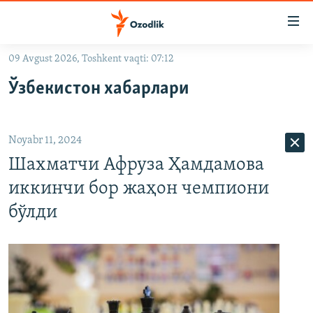
Линклар
Бош
мавзуларга
09 Avgust 2026, Toshkent vaqti: 07:12
ўтинг
OZODLIK SURISHTIRUVLARI
Асосий
Ўзбекистон хабарлари
OZODVIDEO
навигацияга
ўтинг
OZODARXIV
Қидиришга
Noyabr 11, 2024
ўтинг
На русском
Шахматчи Афруза Ҳамдамова
иккинчи бор жаҳон чемпиони
ИЖТИМОИЙ ТАРМОҚЛАР
бўлди
Озодлик бошқа тилларда