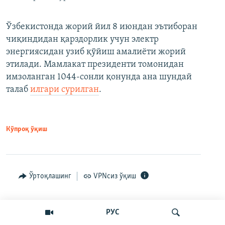
Ўзбекистонда жорий йил 8 июндан эътиборан
чиқиндидан қарздорлик учун электр
энергиясидан узиб қўйиш амалиёти жорий
этилади. Мамлакат президенти томонидан
имзоланган 1044-сонли қонунда ана шундай
талаб
илгари сурилган
.
Кўпроқ ўқиш
Ўртоқлашинг
VPNсиз ўқиш
РУС