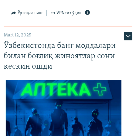
Ўртоқлашинг
VPNсиз ўқиш
Mart 12, 2025
Ўзбекистонда банг моддалари
билан боғлиқ жиноятлар сони
кескин ошди