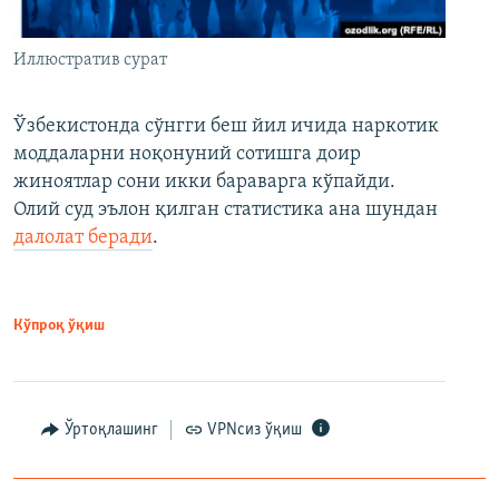
Иллюстратив сурат
Ўзбекистонда сўнгги беш йил ичида наркотик
моддаларни ноқонуний сотишга доир
жиноятлар сони икки бараварга кўпайди.
Олий суд эълон қилган статистика ана шундан
далолат беради
.
Кўпроқ ўқиш
Ўртоқлашинг
VPNсиз ўқиш