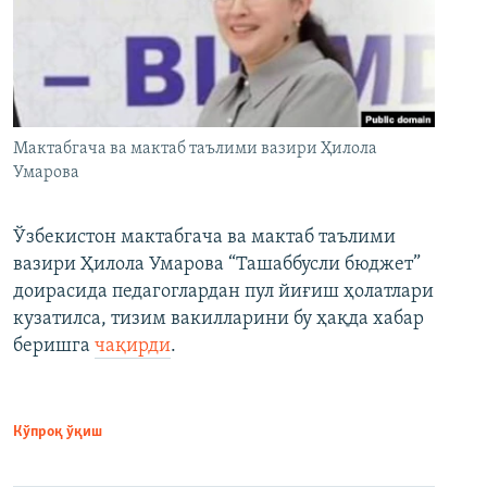
Мактабгача ва мактаб таълими вазири Ҳилола
Умарова
Ўзбекистон мактабгача ва мактаб таълими
вазири Ҳилола Умарова “Ташаббусли бюджет”
доирасида педагоглардан пул йиғиш ҳолатлари
кузатилса, тизим вакилларини бу ҳақда хабар
беришга
чақирди
.
Кўпроқ ўқиш