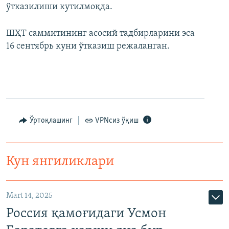
ўтказилиши кутилмоқда.
ШҲТ саммитининг асосий тадбирларини эса
16 сентябрь куни ўтказиш режаланган.
Ўртоқлашинг
VPNсиз ўқиш
Кун янгиликлари
Mart 14, 2025
Россия қамоғидаги Усмон