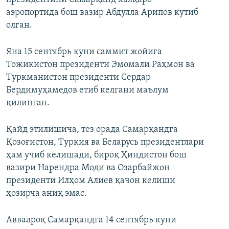
аэропортида бош вазир Абдулла Арипов кутиб
олган.
Яна 15 сентябрь куни саммит жойига
Тожикистон президенти Эмомали Раҳмон ва
Туркманистон президенти Сердар
Бердимуҳамедов етиб келгани маълум
қилинган.
Қайд этилишича, тез орада Самарқандга
Қозоғистон, Туркия ва Беларусь президентлари
ҳам учиб келишади, бироқ Ҳиндистон бош
вазири Нарендра Моди ва Озарбайжон
президенти Илҳом Алиев қачон келиши
ҳозирча аниқ эмас.
Аввалроқ Самарқандга 14 сентябрь куни