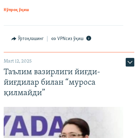
Кўпроқ ўқиш
Ўртоқлашинг
VPNсиз ўқиш
Mart 12, 2025
Таълим вазирлиги йиғди-
йиғдилар билан “муроса
қилмайди”