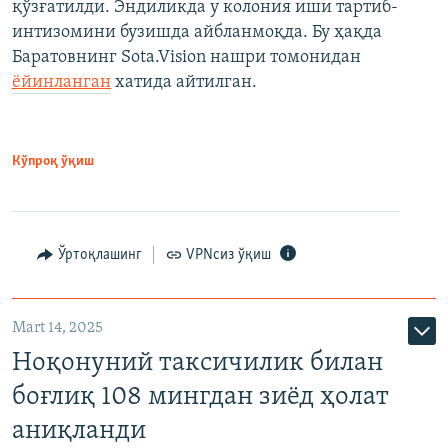
қўзғатилди. Эндиликда у колония иши тартиб-
интизомини бузишда айбланмоқда. Бу ҳақда
Баратовнинг Sota.Vision нашри томонидан
ёйинланган
хатида айтилган.
Кўпроқ ўқиш
Ўртоқлашинг
VPNсиз ўқиш
Mart 14, 2025
Ноқонуний таксичилик билан
боғлиқ 108 мингдан зиёд ҳолат
аниқланди