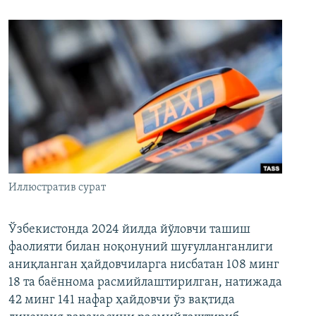
Иллюстратив сурат
Ўзбекистонда 2024 йилда йўловчи ташиш
фаолияти билан ноқонуний шуғулланганлиги
аниқланган ҳайдовчиларга нисбатан 108 минг
18 та баённома расмийлаштирилган, натижада
42 минг 141 нафар ҳайдовчи ўз вақтида