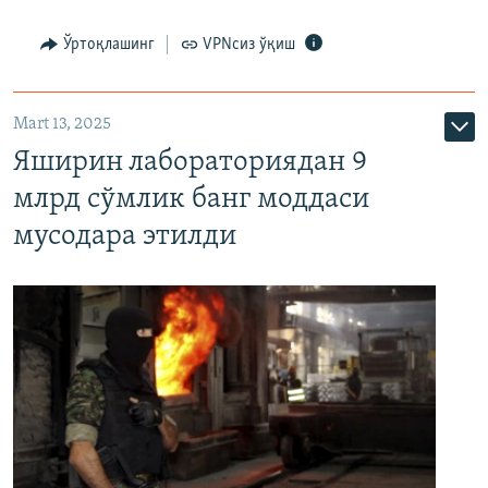
Ўртоқлашинг
VPNсиз ўқиш
Mart 13, 2025
Яширин лабораториядан 9
млрд сўмлик банг моддаси
мусодара этилди