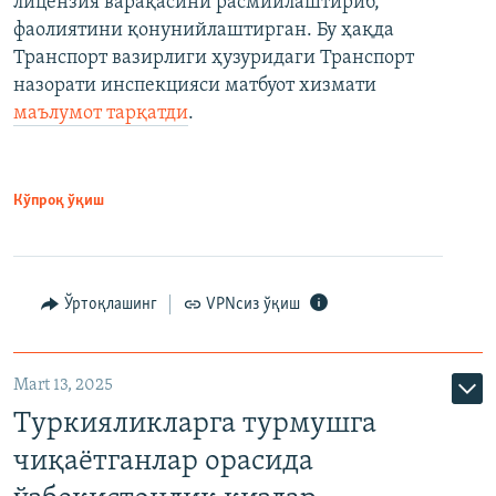
лицензия варақасини расмийлаштириб,
фаолиятини қонунийлаштирган. Бу ҳақда
Транспорт вазирлиги ҳузуридаги Транспорт
назорати инспекцияси матбуот хизмати
маълумот тарқатди
.
Кўпроқ ўқиш
Ўртоқлашинг
VPNсиз ўқиш
Mart 13, 2025
Туркияликларга турмушга
чиқаётганлар орасида