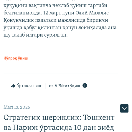
ҳуқуқини вақтинча чеклаб қўйиш тартиби
белгиланмоқда. 12 март куни Олий Мажлис
Қонунчилик палатаси мажлисида биринчи
ўқишда қабул қилинган қонун лойиҳасида ана
шу талаб илгари сурилган.
Кўпроқ ўқиш
Ўртоқлашинг
VPNсиз ўқиш
Mart 13, 2025
Стратегик шериклик: Тошкент
ва Париж ўртасида 10 дан зиёд