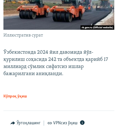
Иллюстратив сурат
Ўзбекистонда 2024 йил давомида йўл-
қурилиш соҳасида 242 та объектда қарийб 17
миллиард сўмлик сифатсиз ишлар
бажарилгани аниқланди.
Кўпроқ ўқиш
Ўртоқлашинг
VPNсиз ўқиш