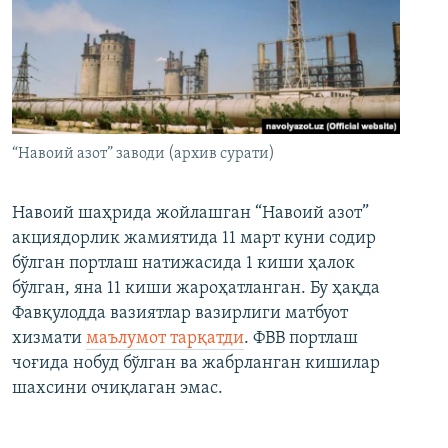
“Навоий азот” заводи (архив сурати)
Навоий шаҳрида жойлашган “Навоий азот”
акциядорлик жамиятида 11 март куни содир
бўлган портлаш натижасида 1 киши ҳалок
бўлган, яна 11 киши жароҳатланган. Бу ҳақда
Фавқулодда вазиятлар вазирлиги матбуот
хизмати
маълумот тарқатди
. ФВВ портлаш
чоғида нобуд бўлган ва жабрланган кишилар
шахсини очиқлаган эмас.