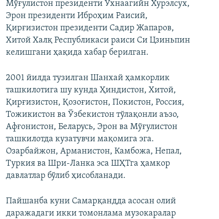
Мўғулистон президенти Ухнаагийн Хурэлсух,
Эрон президенти Иброҳим Раисий,
Қирғизистон президенти Садир Жапаров,
Хитой Халқ Республикаси раиси Си Цзиньпин
келишгани ҳақида хабар берилган.
2001 йилда тузилган Шанхай ҳамкорлик
ташкилотига шу кунда Ҳиндистон, Хитой,
Қирғизистон, Қозоғистон, Покистон, Россия,
Тожикистон ва Ўзбекистон тўлақонли аъзо,
Афғонистон, Беларусь, Эрон ва Мўғулистон
ташкилотда кузатувчи мақомига эга.
Озарбайжон, Арманистон, Камбожа, Непал,
Туркия ва Шри-Ланка эса ШҲТга ҳамкор
давлатлар бўлиб ҳисобланади.
Пайшанба куни Самарқандда асосан олий
даражадаги икки томонлама музокаралар