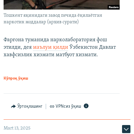
Тошкент яқинидаги завод печида ёқилаётган
наркотик моддалар (архив сурати)
Фарғона туманида нарколаборатория фош
этилди, дея
маълум қилди
Ўзбекистон Давлат
хавфсизлик хизмати матбуот хизмати.
Кўпроқ ўқиш
Ўртоқлашинг
VPNсиз ўқиш
Mart 13, 2025