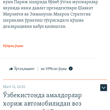
куни Париж шаҳрида бўлиб ўтган музокаралар
якунида икки давлат президентлари Шавкат
Мирзиёев ва Эммануэль Макрон Стратегик
шериклик ўрнатиш тўғрисидаги қўшма
декларацияни қабул қилишган.
Кўпроқ ўқиш
Ўртоқлашинг
VPNсиз ўқиш
Mart 12, 2025
Ўзбекистонда амалдорлар
хориж автомобилидан воз