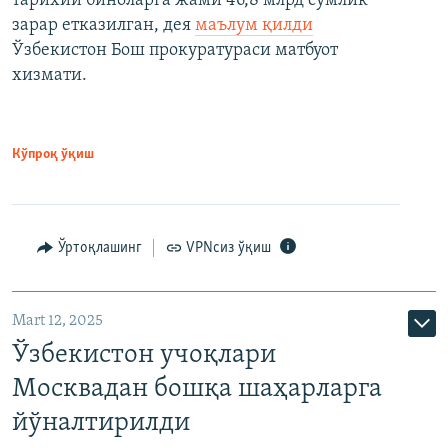
тарихий биноларга жами 46,8 млрд сўмлик
зарар етказилган, дея
маълум қилди
Ўзбекистон Бош прокуратураси матбуот
хизмати.
Кўпроқ ўқиш
Ўртоқлашинг
VPNсиз ўқиш
Mart 12, 2025
Ўзбекистон учоқлари
Москвадан бошқа шаҳарларга
йўналтирилди