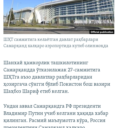
ШҲТ саммитига келаётган давлат раҳбарлари
Самарқанд халқаро аэропортида кутиб олинмоқда
Шанхай ҳамкорлик ташкилотининг
Самарқандда ўтказилажак 27-саммитига
ШҲТга аъзо давлатлар раҳбарларидан
ҳозиргача сўнгги бўлиб Покистон бош вазири
Шаҳбоз Шариф етиб келган.
Ундан аввал Самарқандга РФ президенти
Владимир Путин учиб келгани ҳақида хабар
қилинган. Расмий маълумотга кўра, Россия
президентини Самарқанд халқаро