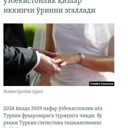
ўзбекистонлик қизлар
иккинчи ўринни эгаллади
Иллюстратив сурат
2024 йилда 3509 нафар ўзбекистонлик аёл
Туркия фуқароларига турмушга чиқди. Бу
рақам Туркия статистика ташкилотининг