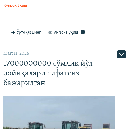
Кўпроқ ўқиш
Ўртоқлашинг
VPNсиз ўқиш
Mart 11, 2025
17000000000 сўмлик йўл
лойиҳалари сифатсиз
бажарилган