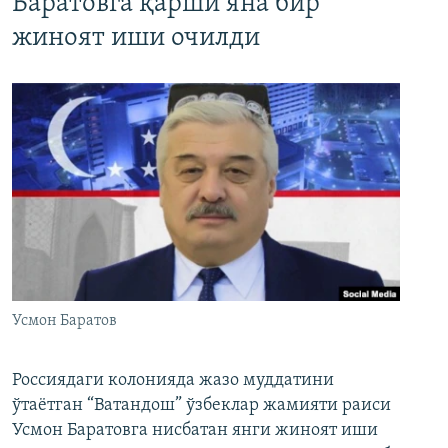
Баратовга қарши яна бир
жиноят иши очилди
Усмон Баратов
Россиядаги колонияда жазо муддатини
ўтаётган “Ватандош” ўзбеклар жамияти раиси
Усмон Баратовга нисбатан янги жиноят иши