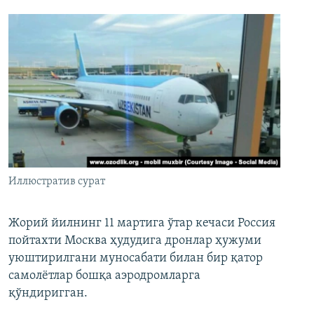
Иллюстратив сурат
Жорий йилнинг 11 мартига ўтар кечаси Россия
пойтахти Москва ҳудудига дронлар ҳужуми
уюштирилгани муносабати билан бир қатор
самолётлар бошқа аэродромларга
қўндиригган.