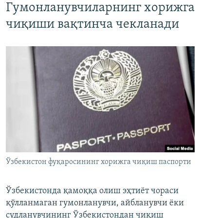
Гумонланувчиларнинг хорижга
чиқиши вақтинча чекланади
Ўзбекистон фуқаросининг хорижга чиқиш паспорти
Ўзбекистонда қамоққа олиш эҳтиёт чораси
қўлланмаган гумонланувчи, айбланувчи ёки
судланувчининг Ўзбекистондан чиқиш