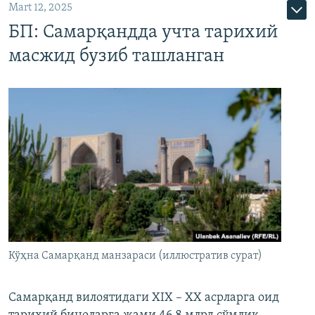
Mart 12, 2025
БП: Самарқандда учта тарихий
масжид бузиб ташланган
Кўҳна Самарқанд манзараси (иллюстратив сурат)
Самарқанд вилоятидаги XIX – XX асрларга оид