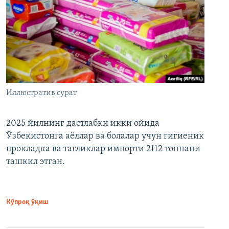
Иллюстратив сурат
2025 йилнинг дастлабки икки ойида
Ўзбекистонга аёллар ва болалар учун гигиеник
прокладка ва тагликлар импорти 2112 тоннани
ташкил этган.
Кўпроқ ўқиш