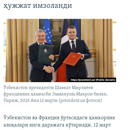
ҳужжат имзоланди
Ўзбекистон президенти Шавкат Мирзиёев
франциялик ҳамкасби Эммануэль Макрон билан,
Париж, 2025 йил 12 марти (president.uz фотоси)
Ўзбекистон ва Франция ўртасидаги ҳамкорлик
алоқалари янги даражага кўтарилди. 12 март