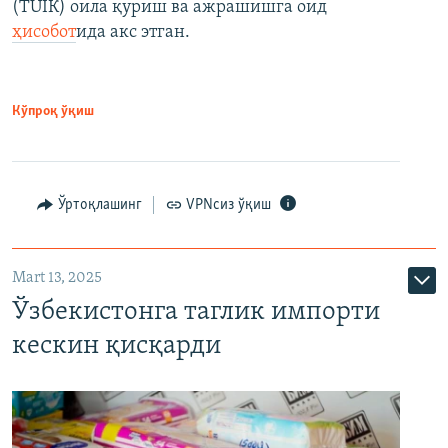
(ТÜİК) оила қуриш ва ажрашишга оид
ҳисобот
ида акс этган.
Кўпроқ ўқиш
Ўртоқлашинг
VPNсиз ўқиш
Mart 13, 2025
Ўзбекистонга таглик импорти
кескин қисқарди