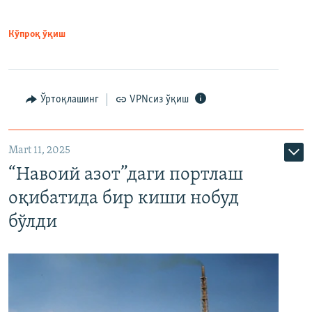
Кўпроқ ўқиш
Ўртоқлашинг
VPNсиз ўқиш
Mart 11, 2025
“Навоий азот”даги портлаш
оқибатида бир киши нобуд
бўлди