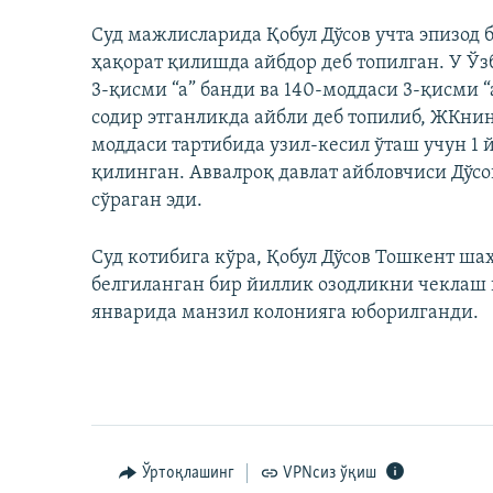
Суд мажлисларида Қобул Дўсов учта эпизод 
ҳақорат қилишда айбдор деб топилган. У Ў
3-қисми “а” банди ва 140-моддаси 3-қисми 
содир этганликда айбли деб топилиб, ЖКнин
моддаси тартибида узил-кесил ўташ учун 1 
қилинган. Аввалроқ давлат айбловчиси Дўс
сўраган эди.
Суд котибига кўра, Қобул Дўсов Тошкент ш
белгиланган бир йиллик озодликни чеклаш 
январида манзил колонияга юборилганди.
Ўртоқлашинг
VPNсиз ўқиш