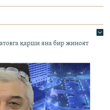
атовга қарши яна бир жиноят