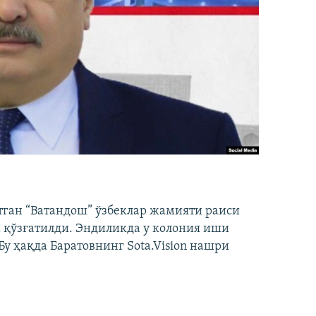
тган “Ватандош” ўзбеклар жамияти раиси
 қўзғатилди. Эндиликда у колония иши
у ҳақда Баратовнинг Sota.Vision нашри