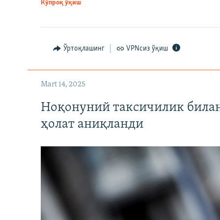
Кўпроқ ўқиш
Ўртоқлашинг
VPNсиз ўқиш
Mart 14, 2025
Ноқонуний таксичилик билан
ҳолат аниқланди