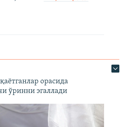
қаётганлар орасида
чи ўринни эгаллади