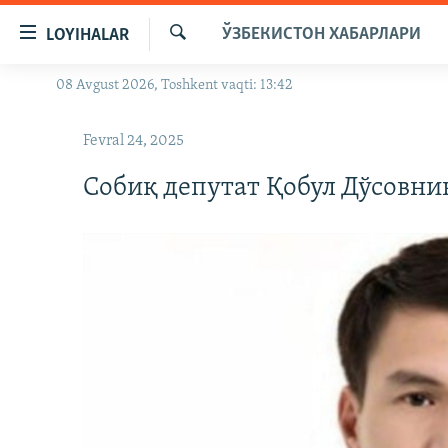
Линклар
ЎЗБЕКИСТОН ХАБАРЛАРИ
LOYIHALAR
Бош
мавзуларга
Излаш
08 Avgust 2026, Toshkent vaqti: 13:42
OZODLIK SURISHTIRUVLARI
ўтинг
Асосий
OZODVIDEO
Fevral 24, 2025
навигацияга
OZODARXIV
ўтинг
Собиқ депутат Қобул Дўсовни
Қидиришга
ўтинг