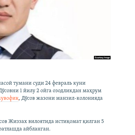
асой тумани суди 24 февраль куни
Дўсовни 1 йилу 2 ойга озодликдан маҳрум
мувофиқ
, Дўсов жазони манзил-колонияда
сов Жиззах вилоятида истиқомат қилган 5
ратлашда айбланган.