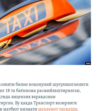
аолияти билан ноқонуний шуғулланганлиги
нг 18 та баённома расмийлаштирилган,
ақтида лицензия варақасини
рган. Бу ҳақда Транспорт вазирлиги
и матбуот хизмати
маълумот тарқатди
.