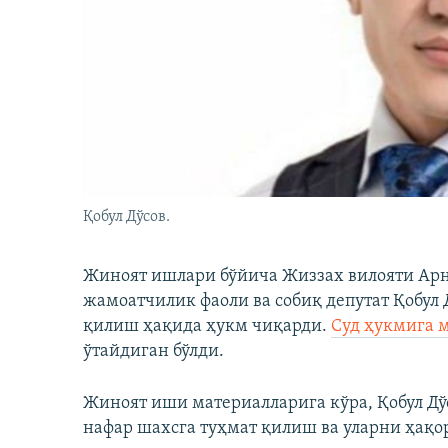
Қобул Дўсов.
Жиноят ишлари бўйича Жиззах вилояти Арн
жамоатчилик фаоли ва собиқ депутат Қобул 
қилиш ҳақида ҳукм чиқарди.
Суд ҳукмига 
ўтайдиган бўлди.
Жиноят иши материалларига кўра, Қобул Дў
нафар шахсга туҳмат қилиш ва уларни ҳақо