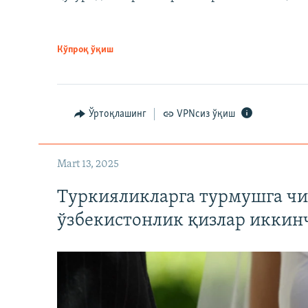
Кўпроқ ўқиш
Ўртоқлашинг
VPNсиз ўқиш
Mart 13, 2025
Туркияликларга турмушга чи
ўзбекистонлик қизлар иккин