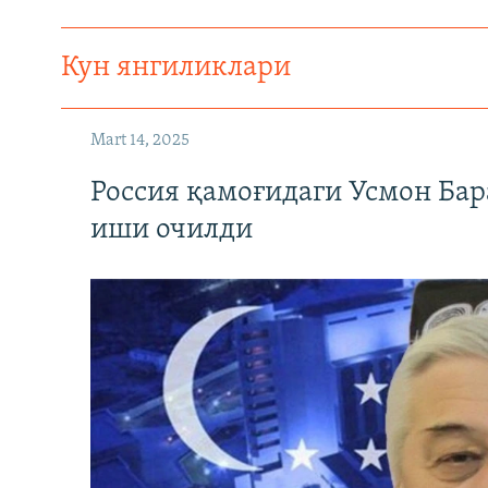
Кун янгиликлари
Mart 14, 2025
Россия қамоғидаги Усмон Бар
иши очилди