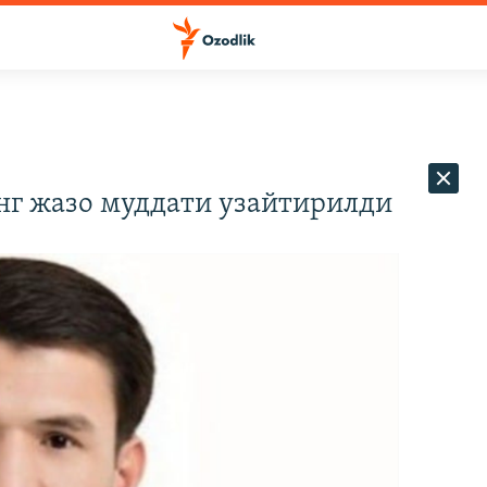
нг жазо муддати узайтирилди