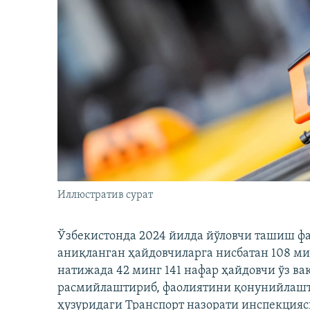
Иллюстратив сурат
Ўзбекистонда 2024 йилда йўловчи ташиш ф
аниқланган ҳайдовчиларга нисбатан 108 ми
натижада 42 минг 141 нафар ҳайдовчи ўз в
расмийлаштириб, фаолиятини қонунийлашти
ҳузуридаги Транспорт назорати инспекцияс