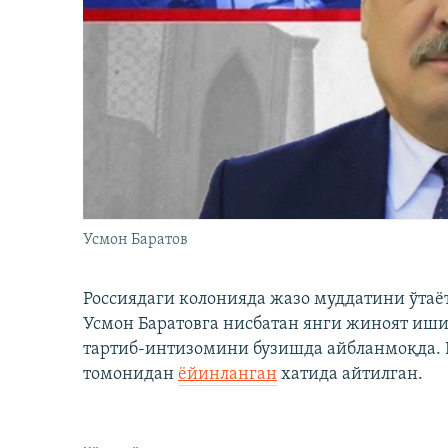
Усмон Баратов
Россиядаги колонияда жазо муддатини ўтаё
Усмон Баратовга нисбатан янги жиноят иши
тартиб-интизомини бузишда айбланмоқда. Б
томонидан
ёйинланган
хатида айтилган.