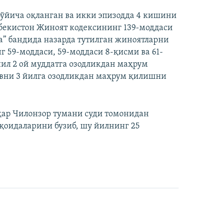
бўйича оқланган ва икки эпизодда 4 кишини
збекистон Жиноят кодексининг 139-моддаси
“а” бандида назарда тутилган жиноятларни
г 59-моддаси, 59-моддаси 8-қисми ва 61-
йил 2 ой муддатга озодликдан маҳрум
овни 3 йилга озодликдан маҳрум қилишни
аҳар Чилонзор тумани суди томонидан
қоидаларини бузиб, шу йилнинг 25