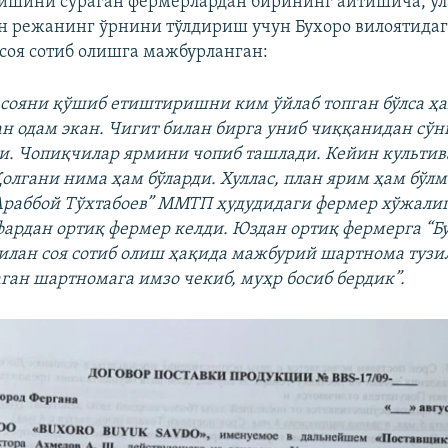
ишини сўраган фермерлардан бирининг айтишича, ул
 режанинг ўрнини тўлдириш учун Бухоро вилоятида
соя сотиб олишга мажбурланган:
 сояни қўшиб етиштиришни ким ўйлаб топган бўлса ҳа
 одам экан. Чигит билан бирга униб чиққанидан сўнг
и. Чопиқчилар ярмини чопиб ташлади. Кейин культив
олгани нима ҳам бўларди. Хуллас, план ярим ҳам бўлм
“Араббой Тўхтабоев” ММТП ҳудудидаги фермер хўжали
афардан ортиқ фермер келди. Юздан ортиқ фермерга “Б
илан соя сотиб олиш ҳақида мажбурий шартнома тузил
ган шартномага имзо чекиб, муҳр босиб бердик”.