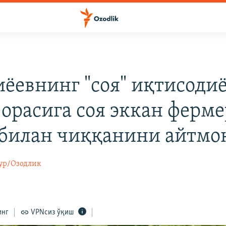
ёевнинг "соя" иқтисодиё
 орасига соя эккан ферм
 билан чиққанини айтмо
ур/Озодлик
инг
VPNсиз ўқиш