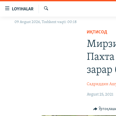
Линклар
LOYIHALAR
Бош
мавзуларга
Излаш
09 Avgust 2026, Toshkent vaqti: 00:18
OZODLIK SURISHTIRUVLARI
ўтинг
Асосий
ИҚТИСОД
OZODVIDEO
навигацияга
Мирзи
OZODARXIV
ўтинг
Қидиришга
Пахта
ўтинг
зарар
Садриддин Аш
Avgust 25, 2021
Ўртоқлаш