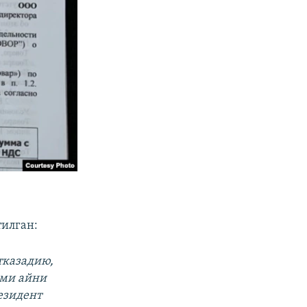
илган:
тказадию,
ими айни
езидент