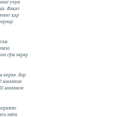
нинг учун
да. Фақат
янинг ҳар
мерлар
лган
имзо
ион сўм зарар
м керак. Бор
60 миллион
 21 миллион
мернинг
ига зиён