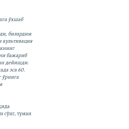
ошга ўхшаб
еди, билардим
и культивация
икнинг
ини бажариб
ган дейишди.
да эса 60.
г ўрнига
м
қида
н сўнг, туман