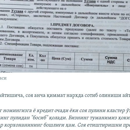
аси
йтишича, соя анча қиммат нархда сотиб олиниши айт
г номингизга ё кредит очади ёки соя пулини кластер ў
инг пулидан "босиб" қолади. Бизнинг туманимиз ҳок
ер корхонанининг бошлиғи ҳам. Соя етиштиришни пр