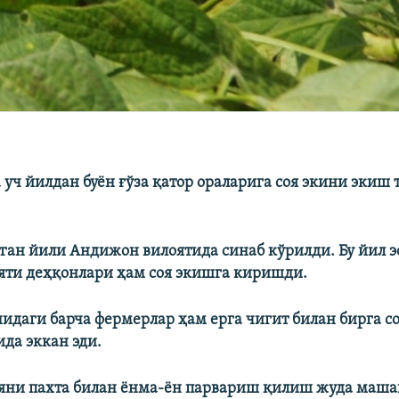
 уч йилдан буён ғўза қатор ораларига соя экини экиш
тган йили Андижон вилоятида синаб кўрилди. Бу йил 
яти деҳқонлари ҳам соя экишга киришди.
идаги барча фермерлар ҳам ерга чигит билан бирга с
ида эккан эди.
яни пахта билан ёнма-ён парвариш қилиш жуда маша