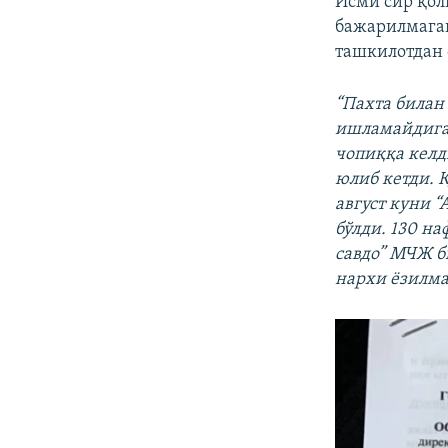
Исми сир қол
бажарилмаган
ташкилотдан 
“Пахта билан
ишламайдиган
чопиққа келд
юлиб кетди. Қ
август куни 
бўлди. 130 н
савдо” МЧЖ б
нархи ёзилма