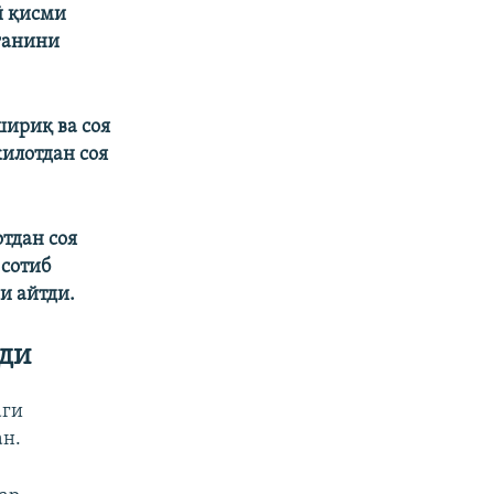
й қисми
ганини
шириқ ва соя
илотдан соя
тдан соя
 сотиб
и айтди.
лди
аги
ан.