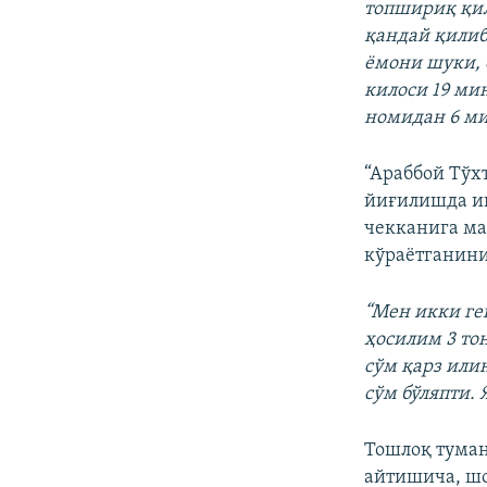
топшириқ қил
қандай қилиб
ёмони шуки, 
килоси 19 ми
номидан 6 ми
“Араббой Тўх
йиғилишда и
чекканига ма
кўраётганини
“Мен икки гек
ҳосилим 3 то
сўм қарз или
сўм бўляпти. 
Тошлоқ туман
айтишича, шо