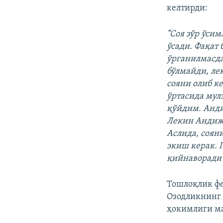
келтирди:
“Соя зўр ўси
ўсади. Фақат
ўрганилмасда
бўлмайди, ле
сояни олиб к
ўртасида мул
қўйдим. Анди
Лекин Андижо
Аслида, соян
экиш керак. 
қийнаворади”
Тошлоқлик фе
Озодликнинг 
ҳокимлиги ма