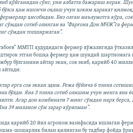
иб қўйганидан сўнг, уни албатта бажариш керак. Шу
 бўлса ҳам ишончи оқлаш учун ҳоким ҳаракат қилмоқ
фермерлар ҳисобидан. Биз олган маълумотга кўра, со
нг сўмдан сотиб олинган ва “Фарғона Дон МЧЖ”га фер
нг сўмдан топширилган”.
табоев” ММТП ҳудудидаги фермер хўжалигида ўткази
штирок этган бошқа фермер ҳам шундай шартномага 
жбур бўлганини айтар экан, соя экиб, қарийб 40 милл
 айтади:
тар ерга соя эккан эдим. Режа бўйича 6 тонна сотиши
нна бўлди. Яна 3 тонна сотиб олишим учун менга яна 
няпти. Агар дон комбинати 7 минг сўмдан нарх берса,
Яна 39 миллион сўм зарар кўряпман”.
ида қарийб 20 йил агроном вазифасида ишлаган фер
шма-шошарлик билан қилинган бу тадбир фойда ўрн