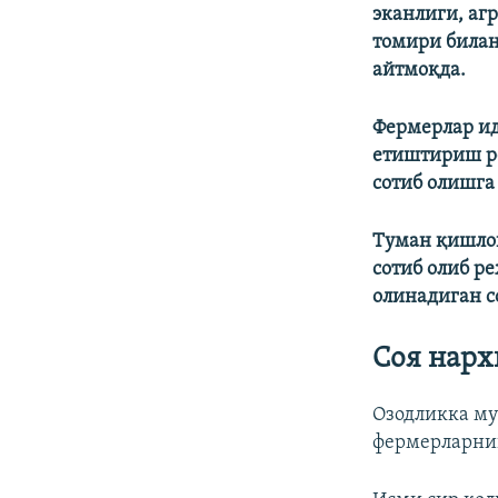
эканлиги, аг
томири билан
айтмоқда.
Фермерлар ид
етиштириш р
сотиб олишга
Туман қишлоқ
сотиб олиб р
олинадиган с
Соя нарх
Озодликка му
фермерларнин