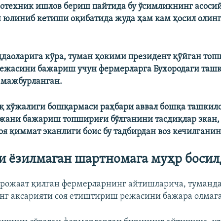
ротехник ишлов бериш пайтида бу ўсимликнинг асоси
 юлиниб кетиши оқибатида жуда ҳам кам ҳосил олин
даоларига кўра, туман ҳокими президент қўйган топ
ежасини бажариш учун фермерларга Бухородаги ташк
 мажбурланган.
 хўжалиги бошқармаси раҳбари аввал бошқа ташкило
ежани бажариш топшириғи бўлганини тасдиқлар экан,
оя қиммат эканлиги боис бу тадбирдан воз кечилганин
и ёзилмаган шартномага муҳр боси
рожаат қилган фермерларнинг айтишларича, туманд
г аксарияти соя етиштириш режасини бажара олмаг