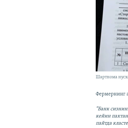
Шартнома нусх
Фермернинг а
“Банк сизнин
кейин пахтан
пайтда класт