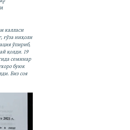
ар
ги
м калласи
, ғўза ниҳоли
ация ўпириб,
ай қолди. 19
гида семинар
ухоро буюк
ди. Биз соя