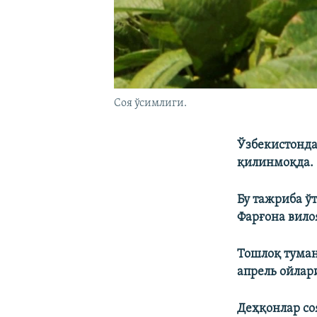
Соя ўсимлиги.
Ўзбекистонда
қилинмоқда.
Бу тажриба ў
Фарғона вило
Тошлоқ туман
апрель ойлар
Деҳқонлар со