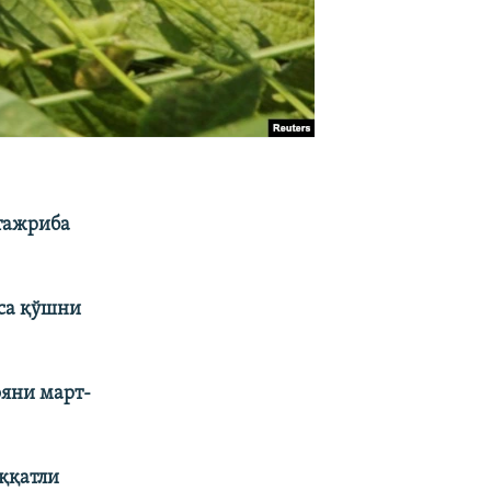
 тажриба
эса қўшни
ояни март-
ққатли