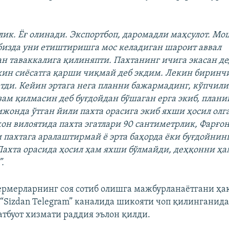
млик. Ёғ олинади. Экспортбоп, даромадли маҳсулот. М
 бизда уни етиштиришга мос келадиган шароит аввал
н таваккалига қилиняпти. Пахтанинг ичига экасан д
кин сиёсатга қарши чиқмай деб экдим. Лекин биринч
етди. Кейин эртага нега планни бажармадинг, кўпчил
зам қилмасин деб буғдойдан бўшаган ерга экиб, план
жонда ўтган йили пахта орасига экиб яхши ҳосил ол
н вилоятида пахта эгатлари 90 сантиметрлик, Фарғона
и пахтага аралаштирмай ё эрта баҳорда ёки буғдойнин
Пахта орасида ҳосил ҳам яхши бўлмайди, деҳқонни ҳа
.
рмерларнинг соя сотиб олишга мажбурланаётгани ҳа
“Sizdan Telegram” каналида шикояти чоп қилинганида
тбуот хизмати раддия эълон қилди.