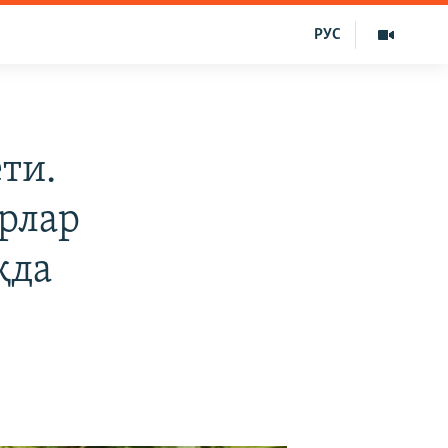
РУС
ти.
ерлар
қда