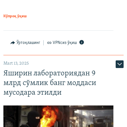
Кўпроқ ўқиш
Ўртоқлашинг
VPNсиз ўқиш
Mart 13, 2025
Яширин лабораториядан 9
млрд сўмлик банг моддаси
мусодара этилди