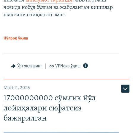
хизмати
маълумот тарқатди
. ФВВ портлаш
чоғида нобуд бўлган ва жабрланган кишилар
шахсини очиқлаган эмас.
Кўпроқ ўқиш
Ўртоқлашинг
VPNсиз ўқиш
Mart 11, 2025
17000000000 сўмлик йўл
лойиҳалари сифатсиз
бажарилган