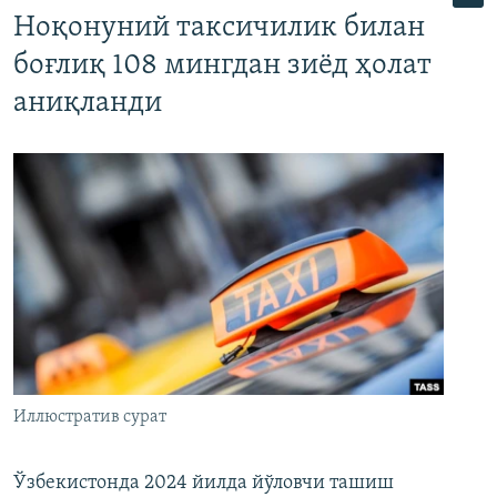
Ноқонуний таксичилик билан
боғлиқ 108 мингдан зиёд ҳолат
аниқланди
Иллюстратив сурат
Ўзбекистонда 2024 йилда йўловчи ташиш