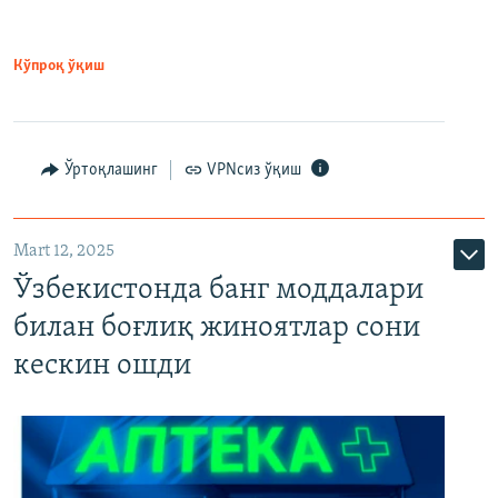
Кўпроқ ўқиш
Ўртоқлашинг
VPNсиз ўқиш
Mart 12, 2025
Ўзбекистонда банг моддалари
билан боғлиқ жиноятлар сони
кескин ошди