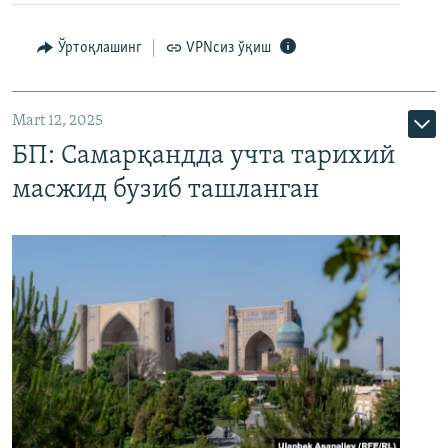
Ўртоқлашинг
VPNсиз ўқиш
Mart 12, 2025
БП: Самарқандда учта тарихий
масжид бузиб ташланган