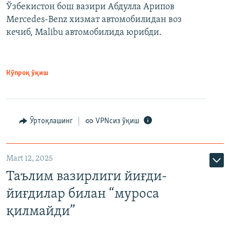
Ўзбекистон бош вазири Абдулла Арипов
Mercedes-Benz хизмат автомобилидан воз
кечиб, Malibu автомобилида юрибди.
Кўпроқ ўқиш
Ўртоқлашинг
VPNсиз ўқиш
Mart 12, 2025
Таълим вазирлиги йиғди-
йиғдилар билан “муроса
қилмайди”