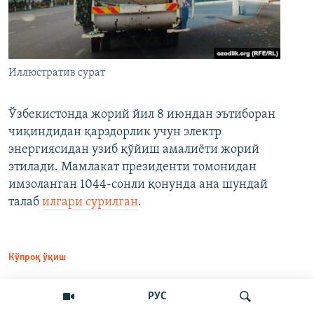
Иллюстратив сурат
Ўзбекистонда жорий йил 8 июндан эътиборан
чиқиндидан қарздорлик учун электр
энергиясидан узиб қўйиш амалиёти жорий
этилади. Мамлакат президенти томонидан
имзоланган 1044-сонли қонунда ана шундай
талаб
илгари сурилган
.
Кўпроқ ўқиш
РУС