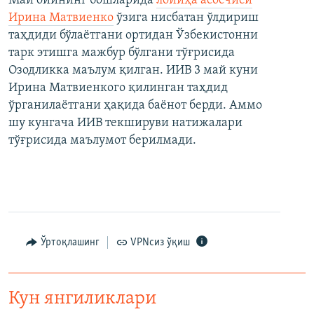
Май ойининг бошларида
лойиҳа асосчиси
Ирина Матвиенко
ўзига нисбатан ўлдириш
таҳдиди бўлаётгани ортидан Ўзбекистонни
тарк этишга мажбур бўлгани тўғрисида
Озодликка маълум қилган. ИИВ 3 май куни
Ирина Матвиенкого қилинган таҳдид
ўрганилаётгани ҳақида баёнот берди. Аммо
шу кунгача ИИВ текшируви натижалари
тўғрисида маълумот берилмади.
Ўртоқлашинг
VPNсиз ўқиш
Кун янгиликлари