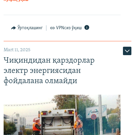
Ўртоқлашинг
VPNсиз ўқиш
Mart 11, 2025
Чиқиндидан қарздорлар
электр энергиясидан
фойдалана олмайди