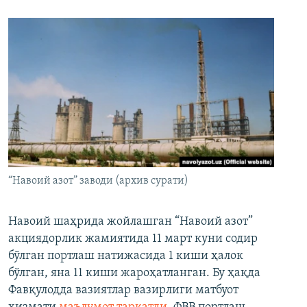
“Навоий азот” заводи (архив сурати)
Навоий шаҳрида жойлашган “Навоий азот”
акциядорлик жамиятида 11 март куни содир
бўлган портлаш натижасида 1 киши ҳалок
бўлган, яна 11 киши жароҳатланган. Бу ҳақда
Фавқулодда вазиятлар вазирлиги матбуот