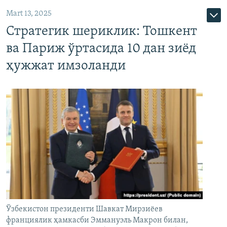
Mart 13, 2025
Стратегик шериклик: Тошкент
ва Париж ўртасида 10 дан зиёд
ҳужжат имзоланди
Ўзбекистон президенти Шавкат Мирзиёев
франциялик ҳамкасби Эммануэль Макрон билан,