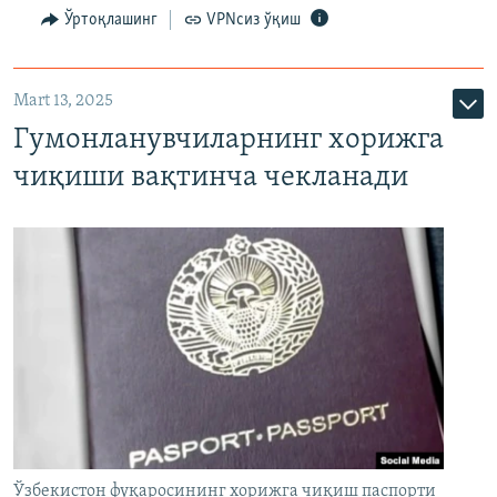
Ўртоқлашинг
VPNсиз ўқиш
Mart 13, 2025
Гумонланувчиларнинг хорижга
чиқиши вақтинча чекланади
Ўзбекистон фуқаросининг хорижга чиқиш паспорти