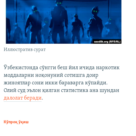
Иллюстратив сурат
Ўзбекистонда сўнгги беш йил ичида наркотик
моддаларни ноқонуний сотишга доир
жиноятлар сони икки бараварга кўпайди.
Олий суд эълон қилган статистика ана шундан
далолат беради
.
Кўпроқ ўқиш