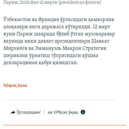
Париж, 2025 йил 12 марти (president.uz фотоси)
Ўзбекистон ва Франция ўртасидаги ҳамкорлик
алоқалари янги даражага кўтарилди. 12 март
куни Париж шаҳрида бўлиб ўтган музокаралар
якунида икки давлат президентлари Шавкат
Мирзиёев ва Эммануэль Макрон Стратегик
шериклик ўрнатиш тўғрисидаги қўшма
декларацияни қабул қилишган.
Кўпроқ ўқиш
Ўртоқлашинг
VPNсиз ўқиш