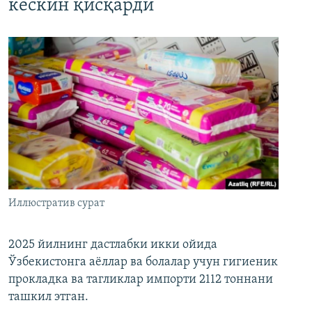
кескин қисқарди
Иллюстратив сурат
2025 йилнинг дастлабки икки ойида
Ўзбекистонга аёллар ва болалар учун гигиеник
прокладка ва тагликлар импорти 2112 тоннани
ташкил этган.