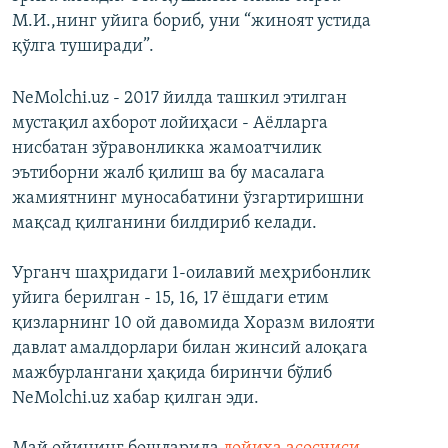
М.И.,нинг уйига бориб, уни “жиноят устида
қўлга туширади”.
NeMolchi.uz - 2017 йилда ташкил этилган
мустақил ахборот лойиҳаси - Аёлларга
нисбатан зўравонликка жамоатчилик
эътиборни жалб қилиш ва бу масалага
жамиятнинг муносабатини ўзгартиришни
мақсад қилганини билдириб келади.
Урганч шаҳридаги 1-оилавий меҳрибонлик
уйига берилган - 15, 16, 17 ёшдаги етим
қизларнинг 10 ой давомида Хоразм вилояти
давлат амалдорлари билан жинсий алоқага
мажбурлангани ҳақида биринчи бўлиб
NeMolchi.uz хабар қилган эди.