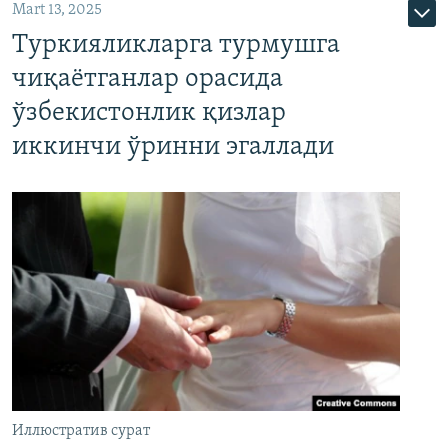
Mart 13, 2025
Туркияликларга турмушга
чиқаётганлар орасида
ўзбекистонлик қизлар
иккинчи ўринни эгаллади
Иллюстратив сурат