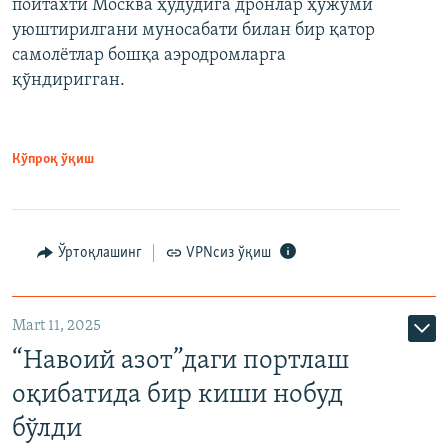
пойтахти Москва ҳудудига дронлар ҳужуми
уюштирилгани муносабати билан бир қатор
самолётлар бошқа аэродромларга
қўндиригган.
Кўпроқ ўқиш
Ўртоқлашинг
VPNсиз ўқиш
Mart 11, 2025
“Навоий азот”даги портлаш
оқибатида бир киши нобуд
бўлди