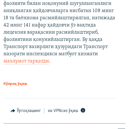
фаолияти билан ноқонуний шуғулланганлиги
аниқланган ҳайдовчиларга нисбатан 108 минг
18 та баённома расмийлаштирилган, натижада
42 минг 141 нафар ҳайдовчи ўз вақтида
лицензия варақасини расмийлаштириб,
фаолиятини қонунийлаштирган. Бу ҳақда
Транспорт вазирлиги ҳузуридаги Транспорт
назорати инспекцияси матбуот хизмати
маълумот тарқатди
.
Кўпроқ ўқиш
Ўртоқлашинг
VPNсиз ўқиш