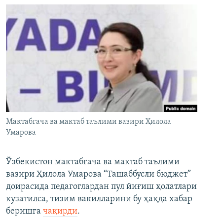
Мактабгача ва мактаб таълими вазири Ҳилола
Умарова
Ўзбекистон мактабгача ва мактаб таълими
вазири Ҳилола Умарова “Ташаббусли бюджет”
доирасида педагоглардан пул йиғиш ҳолатлари
кузатилса, тизим вакилларини бу ҳақда хабар
беришга
чақирди
.