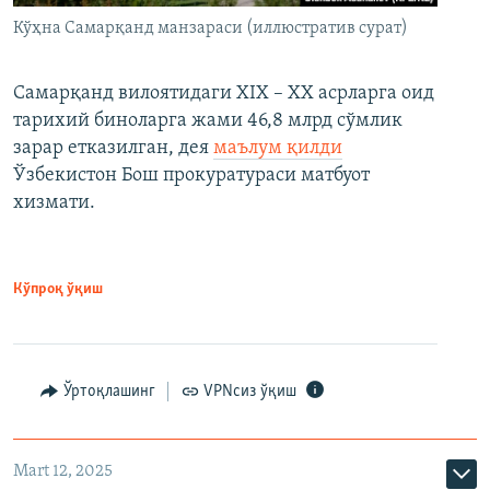
Кўҳна Самарқанд манзараси (иллюстратив сурат)
Самарқанд вилоятидаги XIX – XX асрларга оид
тарихий биноларга жами 46,8 млрд сўмлик
зарар етказилган, дея
маълум қилди
Ўзбекистон Бош прокуратураси матбуот
хизмати.
Кўпроқ ўқиш
Ўртоқлашинг
VPNсиз ўқиш
Mart 12, 2025