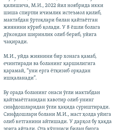
қилишича, М.И., 2022 йил ноябрида икки
шиша спиртли ичимлик истеъмол қилиб,
мактабдан ўртоқлари билан қайтаётган
жиянини кўриб қолади. У 8 ёшли болага
дўкондан ширинлик олиб бериб, уйига
чақиради.
М.И., уйда жиянини бир хонага қамаб,
ечинтиради ва боланинг қаршилигига
қарамай, “уни ерга ётқизиб орқадан
ишқаланади”.
Бу орада боланинг онаси ўғли мактабдан
қайтмаётганидан хавотир олиб унинг
синфдошларидан ўғли ҳақида суриштиради.
Синфдошлари болани М.И., маст ҳолда уйига
олиб кетганини айтишади. У дарҳол бу ҳақда
эрига айтади. Ота қўшниси билан бирга