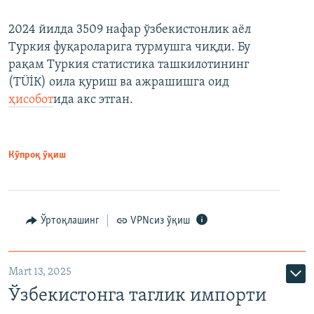
2024 йилда 3509 нафар ўзбекистонлик аёл
Туркия фуқароларига турмушга чиқди. Бу
рақам Туркия статистика ташкилотининг
(ТÜİК) оила қуриш ва ажрашишга оид
ҳисобот
ида акс этган.
Кўпроқ ўқиш
Ўртоқлашинг
VPNсиз ўқиш
Mart 13, 2025
Ўзбекистонга таглик импорти