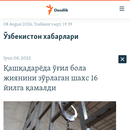
Линклар
Бош
мавзуларга
08 Avgust 2026, Toshkent vaqti: 19:39
ўтинг
OZODLIK SURISHTIRUVLARI
Асосий
Ўзбекистон хабарлари
OZODVIDEO
навигацияга
ўтинг
OZODARXIV
Қидиришга
Iyun 08, 2023
ўтинг
На русском
Қашқадарёда ўғил бола
жиянини зўрлаган шахс 16
ИЖТИМОИЙ ТАРМОҚЛАР
йилга қамалди
Озодлик бошқа тилларда