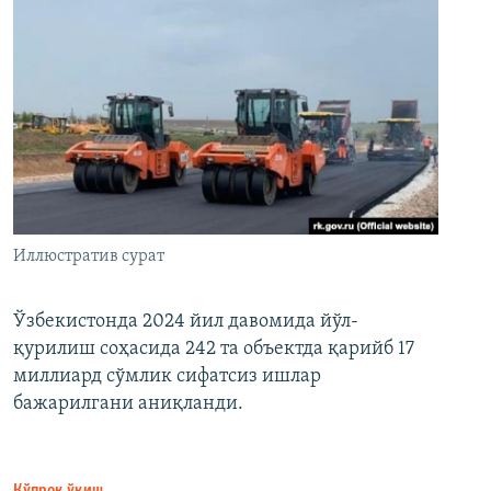
Иллюстратив сурат
Ўзбекистонда 2024 йил давомида йўл-
қурилиш соҳасида 242 та объектда қарийб 17
миллиард сўмлик сифатсиз ишлар
бажарилгани аниқланди.
Кўпроқ ўқиш