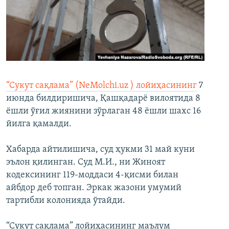
“Сукут сақлама” (NeMolchi.uz ) лойиҳасининг
7
июнда билдиришича, Қашқадарё вилоятида 8
ёшли ўғил жиянини зўрлаган 48 ёшли шахс 16
йилга қамалди.
Хабарда айтилишича, суд ҳукми 31 май куни
эълон қилинган. Суд М.И., ни Жиноят
кодексининг 119-моддаси 4-қисми билан
айбдор деб топган. Эркак жазони умумий
тартибли колонияда ўтайди.
“Сукут сақлама” лойиҳасининг маълум