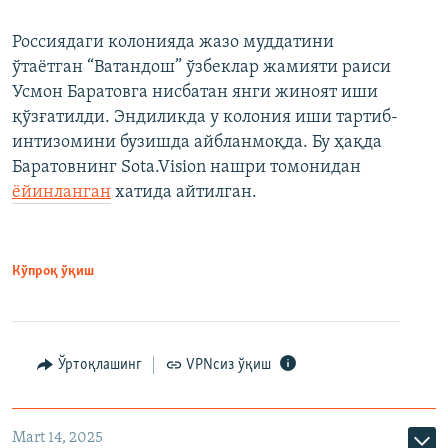
Россиядаги колонияда жазо муддатини
ўтаётган “Ватандош” ўзбеклар жамияти раиси
Усмон Баратовга нисбатан янги жиноят иши
қўзғатилди. Эндиликда у колония иши тартиб-
интизомини бузишда айбланмоқда. Бу ҳақда
Баратовнинг Sota.Vision нашри томонидан
ёйинланган
хатида айтилган.
Кўпроқ ўқиш
Ўртоқлашинг
VPNсиз ўқиш
Mart 14, 2025