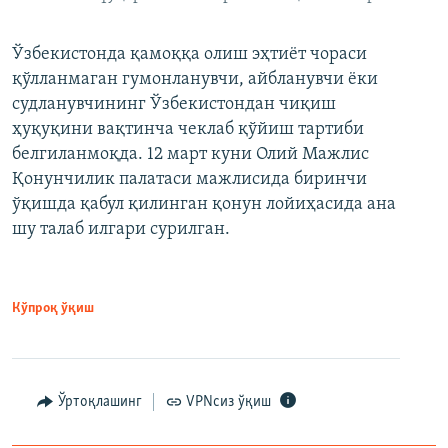
Ўзбекистонда қамоққа олиш эҳтиёт чораси
қўлланмаган гумонланувчи, айбланувчи ёки
судланувчининг Ўзбекистондан чиқиш
ҳуқуқини вақтинча чеклаб қўйиш тартиби
белгиланмоқда. 12 март куни Олий Мажлис
Қонунчилик палатаси мажлисида биринчи
ўқишда қабул қилинган қонун лойиҳасида ана
шу талаб илгари сурилган.
Кўпроқ ўқиш
Ўртоқлашинг
VPNсиз ўқиш