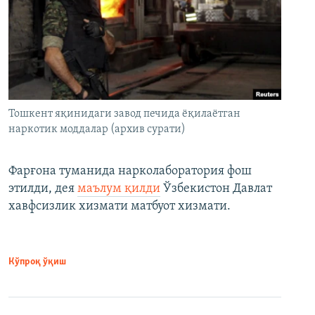
Тошкент яқинидаги завод печида ёқилаётган
наркотик моддалар (архив сурати)
Фарғона туманида нарколаборатория фош
этилди, дея
маълум қилди
Ўзбекистон Давлат
хавфсизлик хизмати матбуот хизмати.
Кўпроқ ўқиш