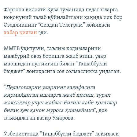
Фарғона вилояти Қува туманида педагогларга
ноқонуний талаб қўйилаётгани ҳақида илк бор
Озодликнинг “Сиздан Телеграм” лойиҳаси
хабар қилган
эди.
ММТВ ўқитувчи, таълим ходимларини
мажбурий овоз беришга жалб этиш, улар
маошидан пул йиғиш билан “Ташаббусли
бюджет” лойиҳасига соя солмасликка ундаган.
“
Педагогларни уларнинг вазифасига
кирмайдиган ишларга жалб қилиш, турли
мақсадлар учун маблағ йиғиш каби ҳолатлар
билан ҳеч қачон муроса қилмаймиз
”, дея
таъкидлаган вазир Умарова.
Ўзбекистонда “Ташаббусли бюджет” лойиҳаси