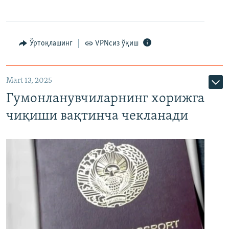
Ўртоқлашинг
VPNсиз ўқиш
Mart 13, 2025
Гумонланувчиларнинг хорижга
чиқиши вақтинча чекланади