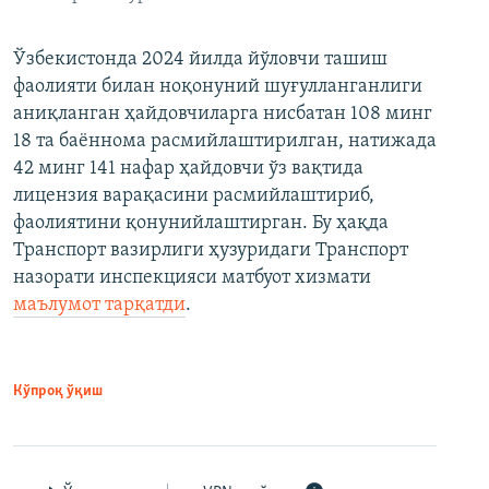
Ўзбекистонда 2024 йилда йўловчи ташиш
фаолияти билан ноқонуний шуғулланганлиги
аниқланган ҳайдовчиларга нисбатан 108 минг
18 та баённома расмийлаштирилган, натижада
42 минг 141 нафар ҳайдовчи ўз вақтида
лицензия варақасини расмийлаштириб,
фаолиятини қонунийлаштирган. Бу ҳақда
Транспорт вазирлиги ҳузуридаги Транспорт
назорати инспекцияси матбуот хизмати
маълумот тарқатди
.
Кўпроқ ўқиш