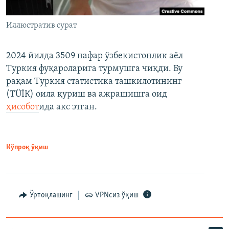
Иллюстратив сурат
2024 йилда 3509 нафар ўзбекистонлик аёл
Туркия фуқароларига турмушга чиқди. Бу
рақам Туркия статистика ташкилотининг
(ТÜİК) оила қуриш ва ажрашишга оид
ҳисобот
ида акс этган.
Кўпроқ ўқиш
Ўртоқлашинг
VPNсиз ўқиш