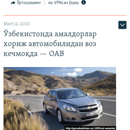
Ўртоқлашинг
VPNсиз ўқиш
Mart 12, 2025
Ўзбекистонда амалдорлар
хориж автомобилидан воз
кечмоқда — ОАВ