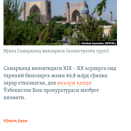
Кўҳна Самарқанд манзараси (иллюстратив сурат)
Самарқанд вилоятидаги XIX – XX асрларга оид
тарихий биноларга жами 46,8 млрд сўмлик
зарар етказилган, дея
маълум қилди
Ўзбекистон Бош прокуратураси матбуот
хизмати.
Кўпроқ ўқиш