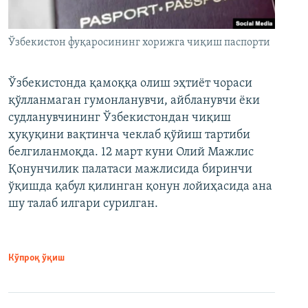
Ўзбекистон фуқаросининг хорижга чиқиш паспорти
Ўзбекистонда қамоққа олиш эҳтиёт чораси
қўлланмаган гумонланувчи, айбланувчи ёки
судланувчининг Ўзбекистондан чиқиш
ҳуқуқини вақтинча чеклаб қўйиш тартиби
белгиланмоқда. 12 март куни Олий Мажлис
Қонунчилик палатаси мажлисида биринчи
ўқишда қабул қилинган қонун лойиҳасида ана
шу талаб илгари сурилган.
Кўпроқ ўқиш