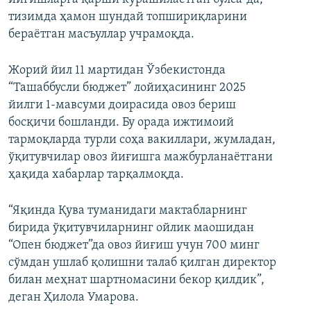
тизимда ҳамон шундай топшириқларини
бераётган масъуллар учрамоқда.
Жорий йил 11 мартидан Ўзбекистонда
“Ташаббусли бюджет” лойиҳасининг 2025
йилги 1-мавсуми доирасида овоз бериш
босқичи бошланди. Бу орада ижтимоий
тармоқларда турли соҳа вакиллари, жумладан,
ўқитувчилар овоз йиғишга мажбурланаётгани
ҳақида хабарлар тарқалмоқда.
“Яқинда Қува туманидаги мактабларнинг
бирида ўқитувчиларнинг ойлик маошидан
“Опен бюджет”да овоз йиғиш учун 700 минг
сўмдан ушлаб қолишни талаб қилган директор
билан меҳнат шартномасини бекор қилдик”,
деган Ҳилола Умарова.