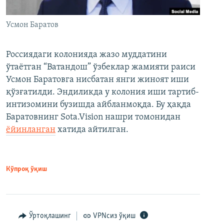
Усмон Баратов
Россиядаги колонияда жазо муддатини
ўтаётган “Ватандош” ўзбеклар жамияти раиси
Усмон Баратовга нисбатан янги жиноят иши
қўзғатилди. Эндиликда у колония иши тартиб-
интизомини бузишда айбланмоқда. Бу ҳақда
Баратовнинг Sota.Vision нашри томонидан
ёйинланган
хатида айтилган.
Кўпроқ ўқиш
Ўртоқлашинг
VPNсиз ўқиш