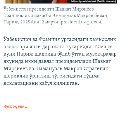
Ўзбекистон президенти Шавкат Мирзиёев
франциялик ҳамкасби Эммануэль Макрон билан,
Париж, 2025 йил 12 марти (president.uz фотоси)
Ўзбекистон ва Франция ўртасидаги ҳамкорлик
алоқалари янги даражага кўтарилди. 12 март
куни Париж шаҳрида бўлиб ўтган музокаралар
якунида икки давлат президентлари Шавкат
Мирзиёев ва Эммануэль Макрон Стратегик
шериклик ўрнатиш тўғрисидаги қўшма
декларацияни қабул қилишган.
Кўпроқ ўқиш