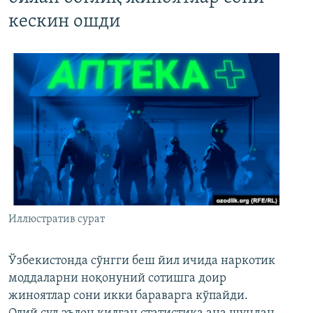
кескин ошди
Иллюстратив сурат
Ўзбекистонда сўнгги беш йил ичида наркотик
моддаларни ноқонуний сотишга доир
жиноятлар сони икки бараварга кўпайди.