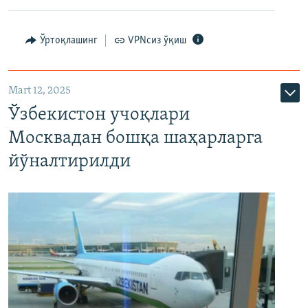
Ўртоқлашинг
VPNсиз ўқиш
Mart 12, 2025
Ўзбекистон учоқлари
Москвадан бошқа шаҳарларга
йўналтирилди