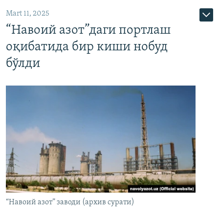
Mart 11, 2025
“Навоий азот”даги портлаш
оқибатида бир киши нобуд
бўлди
“Навоий азот” заводи (архив сурати)