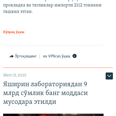
прокладка ва тагликлар импорти 2112 тоннани
ташкил этган.
Кўпроқ ўқиш
Ўртоқлашинг
VPNсиз ўқиш
Mart 13, 2025
Яширин лабораториядан 9
млрд сўмлик банг моддаси
мусодара этилди