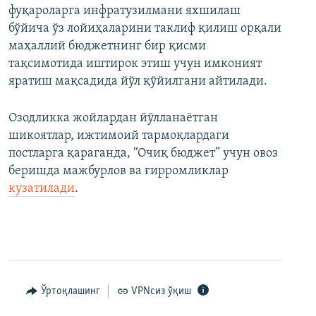
фуқароларга инфратузилмани яхшилаш
бўйича ўз лойиҳаларини таклиф қилиш орқали
маҳаллий бюджетнинг бир қисми
тақсимотида иштирок этиш учун имконият
яратиш мақсадида йўл қўйилгани айтилади.
Озодликка жойлардан йўлланаётган
шикоятлар, ижтимоий тармоқлардаги
постларга қараганда, “Очиқ бюджет” учун овоз
беришда мажбурлов ва ғирромликлар
кузатилади
.
Ўртоқлашинг
VPNсиз ўқиш