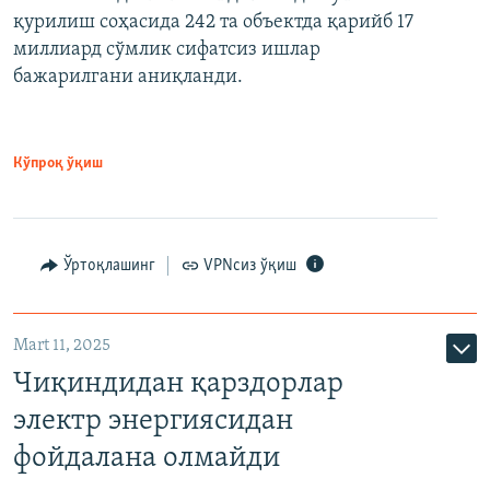
қурилиш соҳасида 242 та объектда қарийб 17
миллиард сўмлик сифатсиз ишлар
бажарилгани аниқланди.
Кўпроқ ўқиш
Ўртоқлашинг
VPNсиз ўқиш
Mart 11, 2025
Чиқиндидан қарздорлар
электр энергиясидан
фойдалана олмайди