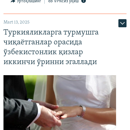
Ўртоқлашинг
VPNсиз ўқиш
Mart 13, 2025
Туркияликларга турмушга
чиқаётганлар орасида
ўзбекистонлик қизлар
иккинчи ўринни эгаллади