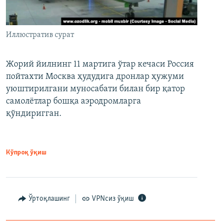
Иллюстратив сурат
Жорий йилнинг 11 мартига ўтар кечаси Россия
пойтахти Москва ҳудудига дронлар ҳужуми
уюштирилгани муносабати билан бир қатор
самолётлар бошқа аэродромларга
қўндиригган.
Кўпроқ ўқиш
Ўртоқлашинг
VPNсиз ўқиш