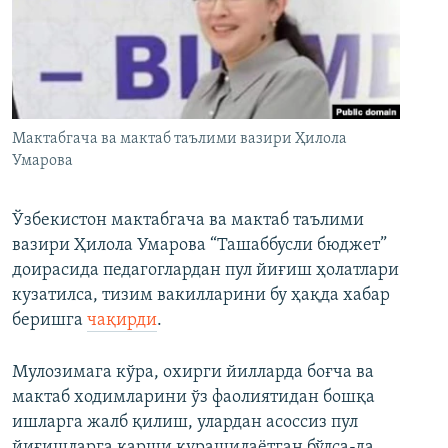
Мактабгача ва мактаб таълими вазири Ҳилола
Умарова
Ўзбекистон мактабгача ва мактаб таълими
вазири Ҳилола Умарова “Ташаббусли бюджет”
доирасида педагоглардан пул йиғиш ҳолатлари
кузатилса, тизим вакилларини бу ҳақда хабар
беришга
чақирди
.
Мулозимага кўра, охирги йилларда боғча ва
мактаб ходимларини ўз фаолиятидан бошқа
ишларга жалб қилиш, улардан асоссиз пул
йиғишларга қарши курашилаётган бўлса-да,