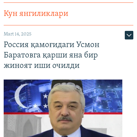
Кун янгиликлари
Mart 14, 2025
Россия қамоғидаги Усмон
Баратовга қарши яна бир
жиноят иши очилди