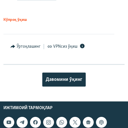
Кўпроқ ўқиш
Ўртоқлашинг
VPNсиз ўқиш
Давомини ўқинг
ИЖТИМОИЙ ТАРМОҚЛАР