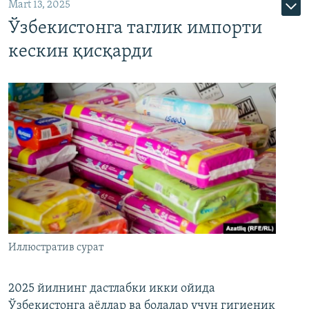
Mart 13, 2025
Ўзбекистонга таглик импорти
кескин қисқарди
Иллюстратив сурат
2025 йилнинг дастлабки икки ойида
Ўзбекистонга аёллар ва болалар учун гигиеник