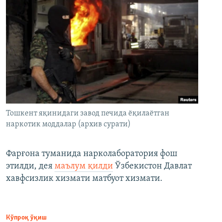
Тошкент яқинидаги завод печида ёқилаётган
наркотик моддалар (архив сурати)
Фарғона туманида нарколаборатория фош
этилди, дея
маълум қилди
Ўзбекистон Давлат
хавфсизлик хизмати матбуот хизмати.
Кўпроқ ўқиш