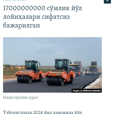
17000000000 сўмлик йўл
лойиҳалари сифатсиз
бажарилган
Иллюстратив сурат
Ўзбекистонда 2024 йил давомида йўл-