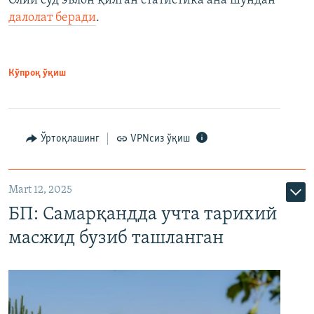
Олий суд эълон қилган статистика ана шундан
далолат беради
.
Кўпроқ ўқиш
Ўртоқлашинг
VPNсиз ўқиш
Mart 12, 2025
БП: Самарқандда учта тарихий
масжид бузиб ташланган