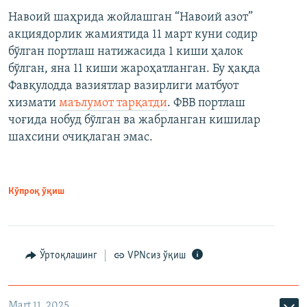
Навоий шаҳрида жойлашган “Навоий азот”
акциядорлик жамиятида 11 март куни содир
бўлган портлаш натижасида 1 киши ҳалок
бўлган, яна 11 киши жароҳатланган. Бу ҳақда
Фавқулодда вазиятлар вазирлиги матбуот
хизмати
маълумот тарқатди
. ФВВ портлаш
чоғида нобуд бўлган ва жабрланган кишилар
шахсини очиқлаган эмас.
Кўпроқ ўқиш
Ўртоқлашинг
VPNсиз ўқиш
Mart 11, 2025