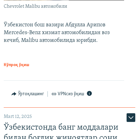
Chevrolet Malibu автомобили
Ўзбекистон бош вазири Абдулла Арипов
Mercedes-Benz хизмат автомобилидан воз
кечиб, Malibu автомобилида юрибди.
Кўпроқ ўқиш
Ўртоқлашинг
VPNсиз ўқиш
Mart 12, 2025
Ўзбекистонда банг моддалари
билан боғлиқ жиноятлар сони