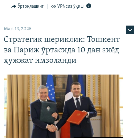
Ўртоқлашинг
VPNсиз ўқиш
Mart 13, 2025
Стратегик шериклик: Тошкент
ва Париж ўртасида 10 дан зиёд
ҳужжат имзоланди