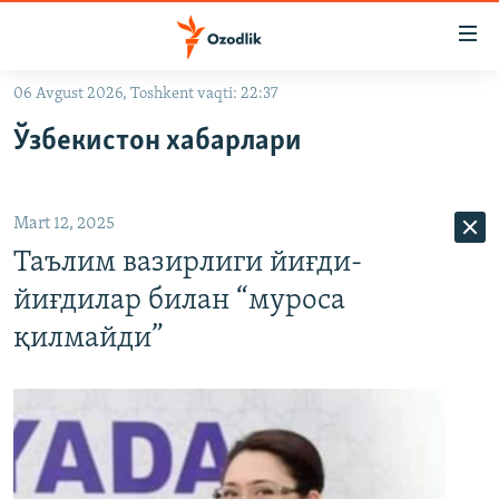
Линклар
Бош
мавзуларга
06 Avgust 2026, Toshkent vaqti: 22:37
ўтинг
OZODLIK SURISHTIRUVLARI
Асосий
Ўзбекистон хабарлари
OZODVIDEO
навигацияга
ўтинг
OZODARXIV
Қидиришга
Mart 12, 2025
ўтинг
На русском
Таълим вазирлиги йиғди-
йиғдилар билан “муроса
ИЖТИМОИЙ ТАРМОҚЛАР
қилмайди”
Озодлик бошқа тилларда