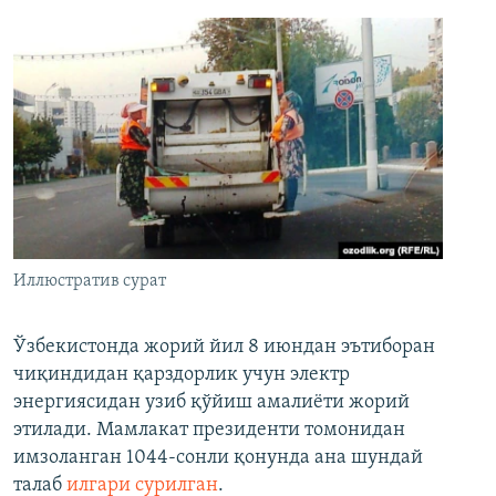
Иллюстратив сурат
Ўзбекистонда жорий йил 8 июндан эътиборан
чиқиндидан қарздорлик учун электр
энергиясидан узиб қўйиш амалиёти жорий
этилади. Мамлакат президенти томонидан
имзоланган 1044-сонли қонунда ана шундай
талаб
илгари сурилган
.