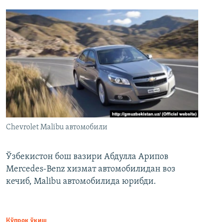
Chevrolet Malibu автомобили
Ўзбекистон бош вазири Абдулла Арипов
Mercedes-Benz хизмат автомобилидан воз
кечиб, Malibu автомобилида юрибди.
Кўпроқ ўқиш