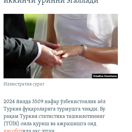
иккинчи ўринни эгаллади
Иллюстратив сурат
2024 йилда 3509 нафар ўзбекистонлик аёл
Туркия фуқароларига турмушга чиқди. Бу
рақам Туркия статистика ташкилотининг
(ТÜİК) оила қуриш ва ажрашишга оид
ҳисобот
ида акс этган.