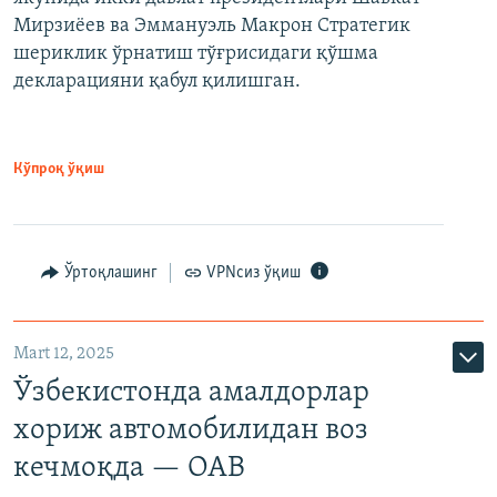
Мирзиёев ва Эммануэль Макрон Стратегик
шериклик ўрнатиш тўғрисидаги қўшма
декларацияни қабул қилишган.
Кўпроқ ўқиш
Ўртоқлашинг
VPNсиз ўқиш
Mart 12, 2025
Ўзбекистонда амалдорлар
хориж автомобилидан воз
кечмоқда — ОАВ