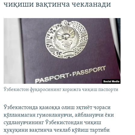
чиқиши вақтинча чекланади
Ўзбекистон фуқаросининг хорижга чиқиш паспорти
Ўзбекистонда қамоққа олиш эҳтиёт чораси
қўлланмаган гумонланувчи, айбланувчи ёки
судланувчининг Ўзбекистондан чиқиш
ҳуқуқини вақтинча чеклаб қўйиш тартиби