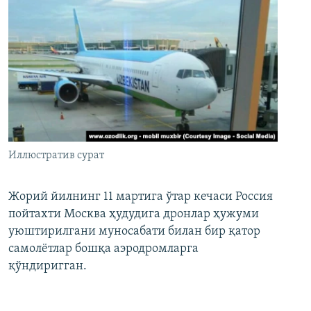
Иллюстратив сурат
Жорий йилнинг 11 мартига ўтар кечаси Россия
пойтахти Москва ҳудудига дронлар ҳужуми
уюштирилгани муносабати билан бир қатор
самолётлар бошқа аэродромларга
қўндиригган.