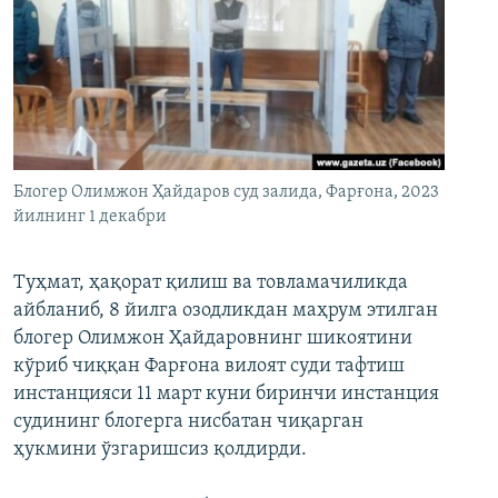
Блогер Олимжон Ҳайдаров суд залида, Фарғона, 2023
йилнинг 1 декабри
Туҳмат, ҳақорат қилиш ва товламачиликда
айбланиб, 8 йилга озодликдан маҳрум этилган
блогер Олимжон Ҳайдаровнинг шикоятини
кўриб чиққан Фарғона вилоят суди тафтиш
инстанцияси 11 март куни биринчи инстанция
судининг блогерга нисбатан чиқарган
ҳукмини ўзгаришсиз қолдирди.