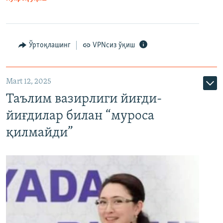
Ўртоқлашинг
VPNсиз ўқиш
Mart 12, 2025
Таълим вазирлиги йиғди-
йиғдилар билан “муроса
қилмайди”