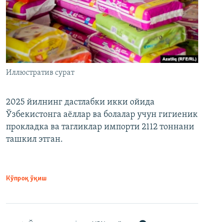
Иллюстратив сурат
2025 йилнинг дастлабки икки ойида
Ўзбекистонга аёллар ва болалар учун гигиеник
прокладка ва тагликлар импорти 2112 тоннани
ташкил этган.
Кўпроқ ўқиш