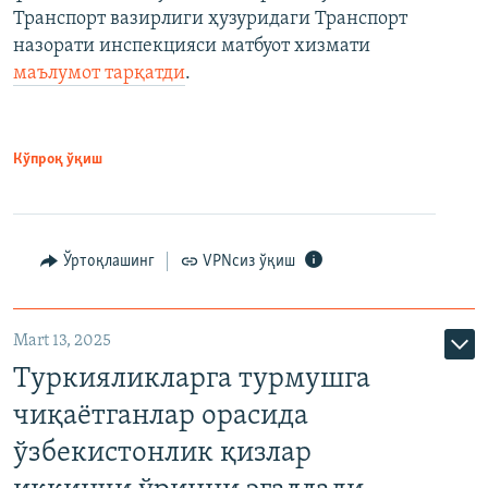
Транспорт вазирлиги ҳузуридаги Транспорт
назорати инспекцияси матбуот хизмати
маълумот тарқатди
.
Кўпроқ ўқиш
Ўртоқлашинг
VPNсиз ўқиш
Mart 13, 2025
Туркияликларга турмушга
чиқаётганлар орасида
ўзбекистонлик қизлар