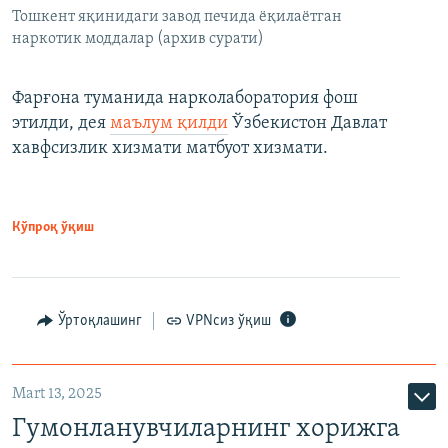
Тошкент яқинидаги завод печида ёқилаётган
наркотик моддалар (архив сурати)
Фарғона туманида нарколаборатория фош
этилди, дея
маълум қилди
Ўзбекистон Давлат
хавфсизлик хизмати матбуот хизмати.
Кўпроқ ўқиш
Ўртоқлашинг
VPNсиз ўқиш
Mart 13, 2025
Гумонланувчиларнинг хорижга