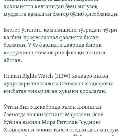
ҳокимиятга келганидан буён энг узоқ
муддатга қамалган блогер бўлиб ҳисобланади.
Блогер ўзининг қамалишини тўғридан-тўғри
касбий-профессионал фаолияти билан
боғлаган. У ўз фаолияти даврида йирик
коррупцион схемаларни фош қилганини
айтган.
Human Rights Watch (HRW) халқаро инсон
ҳуқуқлари ташкилоти Олимжон Ҳайдаровга
нисбатан чиқарилган ҳукмни қоралаган.
Ўтган йил 5 декабрида эълон қилинган
баёнотда ташкилотнинг Марказий Осиё
бўйича вакили Мира Риттман “суднинг
Ҳайдаровни саккиз йилга озодликдан маҳрум