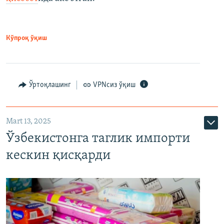
Кўпроқ ўқиш
Ўртоқлашинг
VPNсиз ўқиш
Mart 13, 2025
Ўзбекистонга таглик импорти
кескин қисқарди