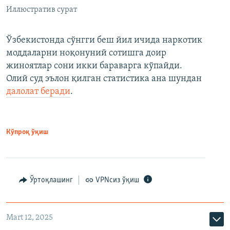
Иллюстратив сурат
Ўзбекистонда сўнгги беш йил ичида наркотик
моддаларни ноқонуний сотишга доир
жиноятлар сони икки бараварга кўпайди.
Олий суд эълон қилган статистика ана шундан
далолат беради
.
Кўпроқ ўқиш
Ўртоқлашинг
VPNсиз ўқиш
Mart 12, 2025