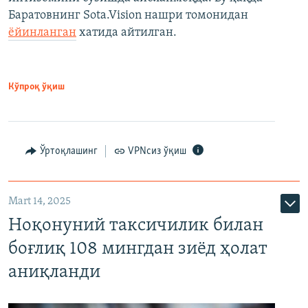
Баратовнинг Sota.Vision нашри томонидан
ёйинланган
хатида айтилган.
Кўпроқ ўқиш
Ўртоқлашинг
VPNсиз ўқиш
Mart 14, 2025
Ноқонуний таксичилик билан
боғлиқ 108 мингдан зиёд ҳолат
аниқланди