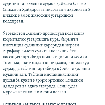
судининг апелляция судлов ҳайъати блогер
Олимжон Ҳайдаровга нисбатан чиқарилган 8
йиллик қамоқ жазосини ўзгаришсиз
қолдирган.
Ўзбекистон Жиноят-процессуал кодексига
киритилган ўзгартишга кўра, биринчи
инстанция судининг қароридан норози
тарафлар вилоят судига апелляция ёки
кассация тартибида шикоят қилиши мумкин.
Томонлар натижадан қониқмаса, иш мазкур
судларда тафтиш тартибида кўриб чиқилиши
мумкин эди. Тафтиш инстанциясининг
душанба кунги қарори ортидан Олимжон
Ҳайдаров ва адвокатларида Олий судга
мурожаат қилиш имкони қолган.
Олимжон Ҳайдаров Шавкат Мирзиёев