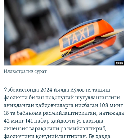
Иллюстратив сурат
Ўзбекистонда 2024 йилда йўловчи ташиш
фаолияти билан ноқонуний шуғулланганлиги
аниқланган ҳайдовчиларга нисбатан 108 минг
18 та баённома расмийлаштирилган, натижада
42 минг 141 нафар ҳайдовчи ўз вақтида
лицензия варақасини расмийлаштириб,
фаолиятини қонунийлаштирган. Бу ҳақда