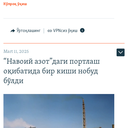
Кўпроқ ўқиш
Ўртоқлашинг
VPNсиз ўқиш
Mart 11, 2025
“Навоий азот”даги портлаш
оқибатида бир киши нобуд
бўлди