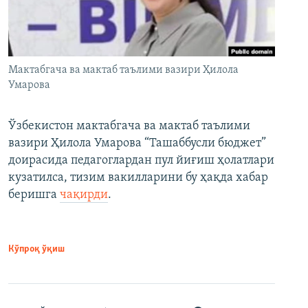
Мактабгача ва мактаб таълими вазири Ҳилола
Умарова
Ўзбекистон мактабгача ва мактаб таълими
вазири Ҳилола Умарова “Ташаббусли бюджет”
доирасида педагоглардан пул йиғиш ҳолатлари
кузатилса, тизим вакилларини бу ҳақда хабар
беришга
чақирди
.
Кўпроқ ўқиш