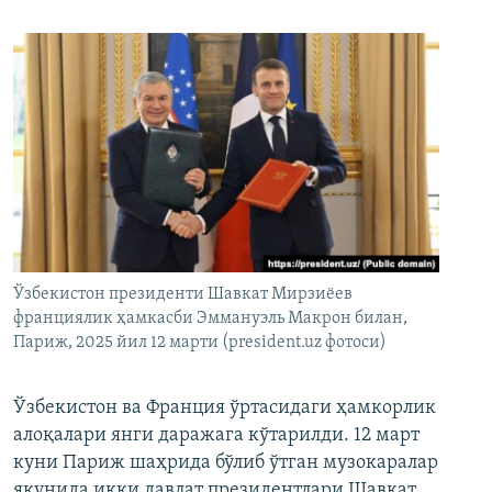
Ўзбекистон президенти Шавкат Мирзиёев
франциялик ҳамкасби Эммануэль Макрон билан,
Париж, 2025 йил 12 марти (president.uz фотоси)
Ўзбекистон ва Франция ўртасидаги ҳамкорлик
алоқалари янги даражага кўтарилди. 12 март
куни Париж шаҳрида бўлиб ўтган музокаралар
якунида икки давлат президентлари Шавкат