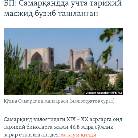
БП: Самарқандда учта тарихий
масжид бузиб ташланган
Кўҳна Самарқанд манзараси (иллюстратив сурат)
Самарқанд вилоятидаги XIX – XX асрларга оид
тарихий биноларга жами 46,8 млрд сўмлик
зарар етказилган, дея
маълум қилди