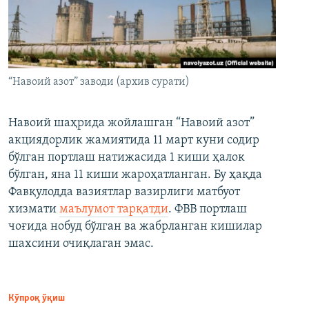
“Навоий азот” заводи (архив сурати)
Навоий шаҳрида жойлашган “Навоий азот”
акциядорлик жамиятида 11 март куни содир
бўлган портлаш натижасида 1 киши ҳалок
бўлган, яна 11 киши жароҳатланган. Бу ҳақда
Фавқулодда вазиятлар вазирлиги матбуот
хизмати
маълумот тарқатди
. ФВВ портлаш
чоғида нобуд бўлган ва жабрланган кишилар
шахсини очиқлаган эмас.
Кўпроқ ўқиш