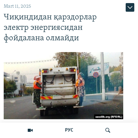
Mart 11, 2025
Чиқиндидан қарздорлар
электр энергиясидан
фойдалана олмайди
Иллюстратив сурат
РУС