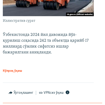
Иллюстратив сурат
Ўзбекистонда 2024 йил давомида йўл-
қурилиш соҳасида 242 та объектда қарийб 17
миллиард сўмлик сифатсиз ишлар
бажарилгани аниқланди.
Кўпроқ ўқиш
Ўртоқлашинг
VPNсиз ўқиш