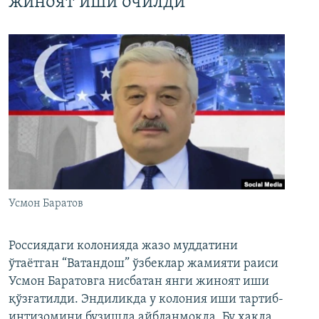
жиноят иши очилди
Усмон Баратов
Россиядаги колонияда жазо муддатини
ўтаётган “Ватандош” ўзбеклар жамияти раиси
Усмон Баратовга нисбатан янги жиноят иши
қўзғатилди. Эндиликда у колония иши тартиб-
интизомини бузишда айбланмоқда. Бу ҳақда