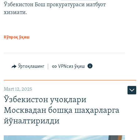
Ўзбекистон Бош прокуратураси матбуот
хизмати.
Кўпроқ ўқиш
Ўртоқлашинг
VPNсиз ўқиш
Mart 12, 2025
Ўзбекистон учоқлари
Москвадан бошқа шаҳарларга
йўналтирилди