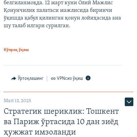
белгиланмоқда. 12 март куни Олий Мажлис
Қонунчилик палатаси мажлисида биринчи
ўқишда қабул қилинган қонун лойиҳасида ана
шу талаб илгари сурилган.
Кўпроқ ўқиш
Ўртоқлашинг
VPNсиз ўқиш
Mart 13, 2025
Стратегик шериклик: Тошкент
ва Париж ўртасида 10 дан зиёд
ҳужжат имзоланди