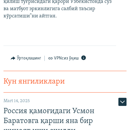
қилиш тўғрисидаги қарори Ўзбекистонда сўз
ва матбуот эркинлигига салбий таъсир
кўрсатиши"ни айтган.
Ўртоқлашинг
VPNсиз ўқиш
Кун янгиликлари
Mart 14, 2025
Россия қамоғидаги Усмон
Баратовга қарши яна бир