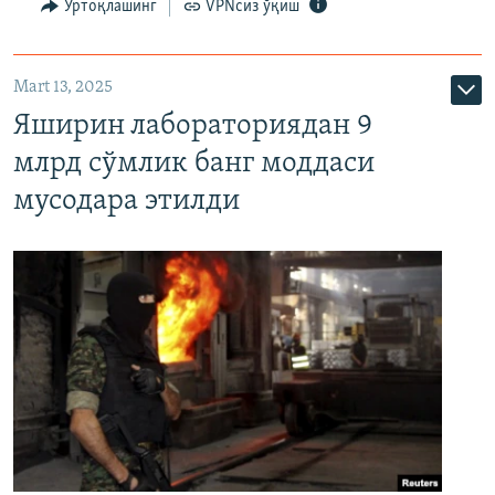
Ўртоқлашинг
VPNсиз ўқиш
Mart 13, 2025
Яширин лабораториядан 9
млрд сўмлик банг моддаси
мусодара этилди