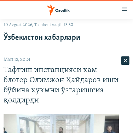
Линклар
Бош
мавзуларга
10 Avgust 2026, Toshkent vaqti: 13:53
ўтинг
OZODLIK SURISHTIRUVLARI
Асосий
Ўзбекистон хабарлари
OZODVIDEO
навигацияга
ўтинг
OZODARXIV
Қидиришга
Mart 13, 2024
ўтинг
На русском
Тафтиш инстанцияси ҳам
блогер Олимжон Ҳайдаров иши
ИЖТИМОИЙ ТАРМОҚЛАР
бўйича ҳукмни ўзгаришсиз
қолдирди
Озодлик бошқа тилларда