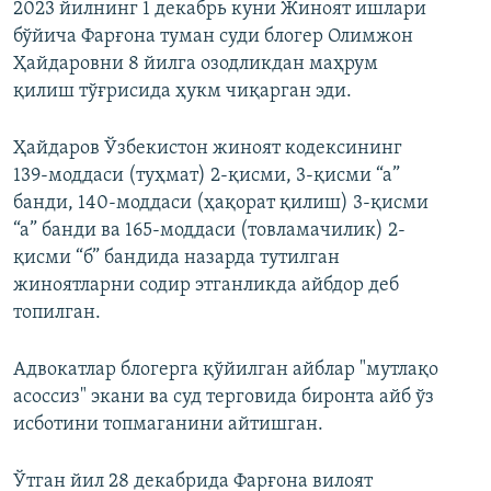
2023 йилнинг 1 декабрь куни Жиноят ишлари
бўйича Фарғона туман суди блогер Олимжон
Ҳайдаровни 8 йилга озодликдан маҳрум
қилиш тўғрисида ҳукм чиқарган эди.
Ҳайдаров Ўзбекистон жиноят кодексининг
139-моддаси (туҳмат) 2-қисми, 3-қисми “а”
банди, 140-моддаси (ҳақорат қилиш) 3-қисми
“а” банди ва 165-моддаси (товламачилик) 2-
қисми “б” бандида назарда тутилган
жиноятларни содир этганликда айбдор деб
топилган.
Адвокатлар блогерга қўйилган айблар "мутлақо
асоссиз" экани ва суд терговида биронта айб ўз
исботини топмаганини айтишган.
Ўтган йил 28 декабрида Фарғона вилоят