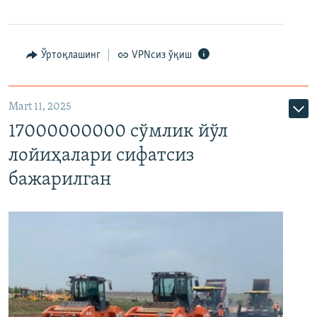
Ўртоқлашинг
VPNсиз ўқиш
Mart 11, 2025
17000000000 сўмлик йўл
лойиҳалари сифатсиз
бажарилган