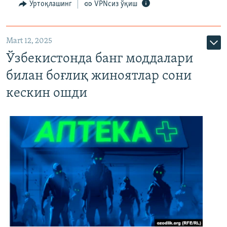
Ўртоқлашинг
VPNсиз ўқиш
Mart 12, 2025
Ўзбекистонда банг моддалари
билан боғлиқ жиноятлар сони
кескин ошди