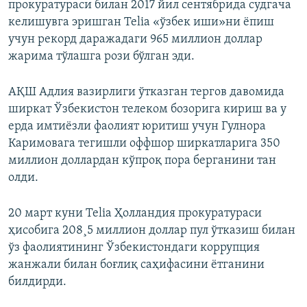
прокуратураси билан 2017 йил сентябрида судгача
келишувга эришган Telia «ўзбек иши»ни ëпиш
учун рекорд даражадаги 965 миллион доллар
жарима тўлашга рози бўлган эди.
АҚШ Адлия вазирлиги ўтказган тергов давомида
ширкат Ўзбекистон телеком бозорига кириш ва у
ерда имтиëзли фаолият юритиш учун Гулнора
Каримовага тегишли оффшор ширкатларига 350
миллион доллардан кўпроқ пора берганини тан
олди.
20 март куни Telia Ҳолландия прокуратураси
ҳисобига 208¸5 миллион доллар пул ўтказиш билан
ўз фаолиятининг Ўзбекистондаги коррупция
жанжали билан боғлиқ саҳифасини ëтганини
билдирди.