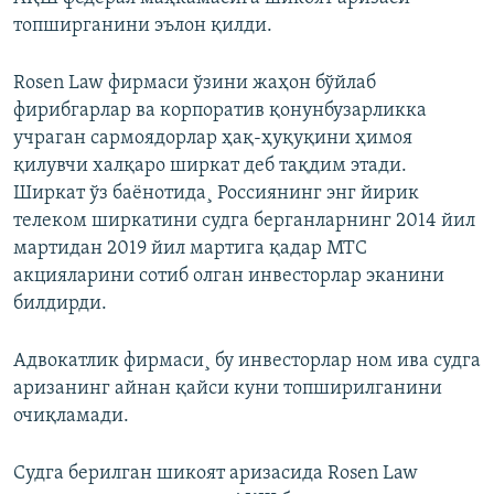
топширганини эълон қилди.
Rosen Law фирмаси ўзини жаҳон бўйлаб
фирибгарлар ва корпоратив қонунбузарликка
учраган сармоядорлар ҳақ-ҳуқуқини ҳимоя
қилувчи халқаро ширкат деб тақдим этади.
Ширкат ўз баëнотида¸ Россиянинг энг йирик
телеком ширкатини судга берганларнинг 2014 йил
мартидан 2019 йил мартига қадар МТС
акцияларини сотиб олган инвесторлар эканини
билдирди.
Адвокатлик фирмаси¸ бу инвесторлар ном ива судга
аризанинг айнан қайси куни топширилганини
очиқламади.
Судга берилган шикоят аризасида Rosen Law