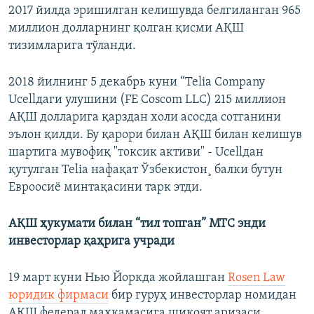
2017 йилда эришилган келишувда белгиланган 965
миллион долларнинг қолган қисми АҚШ
тизимларига тўланди.
2018 йилнинг 5 декабрь куни “Telia Company
Ucellдаги улушини (FE Coscom LLC) 215 миллион
АҚШ долларига қарздан холи асосда сотганини
эълон қилди. Бу қарори билан АҚШ билан келишув
шартига мувофиқ "токсик активи" - Ucellдан
қутулган Telia нафақат Ўзбекистон¸ балки бутун
Евроосиë минтақасини тарк этди.
АҚШ ҳукумати билан “тил топган” МТС энди
инвесторлар қаҳрига учради
19 март куни Нью Йоркда жойлашган
Rosen Law
юридик фирмаси
бир гуруҳ инвесторлар номидан
АҚШ федерал маҳкамасига шикоят аризаси