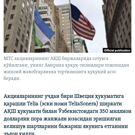
МТС акцияларининг АҚШ биржаларида сотувга
қўйилгани¸ унинг Америка ҳуқуқ-тизимлари томонидан
жиноий жавобгарликка тортилишига ҳуқуқий асос
беради.
Акцияларининг учдан бири Швеция ҳукуматига
қарашли Telia (эски номи TeliaSonera) ширкати
АҚШ ҳукумати билан Ўзбекистондаги 350 миллион
долларлик пора жанжали юзасидан эришилган
келишув шартларини бажариш якунига етганини
эълон қилди.