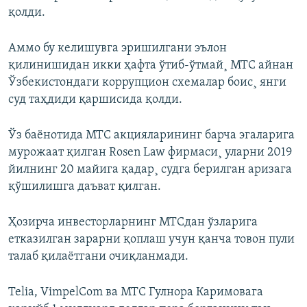
қолди.
Аммо бу келишувга эришилгани эълон
қилинишидан икки ҳафта ўтиб-ўтмай¸ МТС айнан
Ўзбекистондаги коррупцион схемалар боис¸ янги
суд таҳдиди қаршисида қолди.
Ўз баëнотида МТС акцияларининг барча эгаларига
мурожаат қилган Rosen Law фирмаси¸ уларни 2019
йилнинг 20 майига қадар¸ судга берилган аризага
қўшилишга даъват қилган.
Ҳозирча инвесторларнинг МТСдан ўзларига
етказилган зарарни қоплаш учун қанча товон пули
талаб қилаëтгани очиқланмади.
Telia, VimpelCom ва МТС Гулнора Каримовага