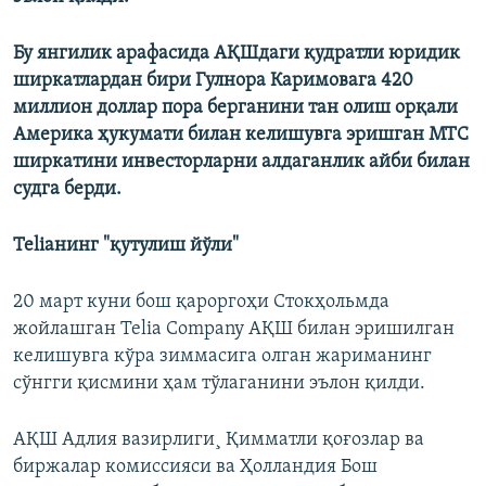
Бу янгилик арафасида АҚШдаги қудратли юридик
ширкатлардан бири Гулнора Каримовага 420
миллион доллар пора берганини тан олиш орқали
Америка ҳукумати билан келишувга эришган МТС
ширкатини инвесторларни алдаганлик айби билан
судга берди.
Teliaнинг "қутулиш йўли"
20 март куни бош қароргоҳи Стокҳольмда
жойлашган Telia Company АҚШ билан эришилган
келишувга кўра зиммасига олган жариманинг
сўнгги қисмини ҳам тўлаганини эълон қилди.
АҚШ Адлия вазирлиги¸ Қимматли қоғозлар ва
биржалар комиссияси ва Ҳолландия Бош