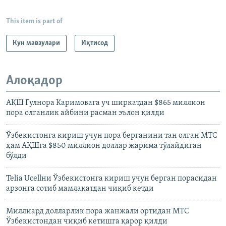
This item is part of
Кун мавзулари
Иқтисод
Алоқадор
АҚШ Гулнора Каримовага уч ширкатдан $865 миллион
пора олганлик айбини расман эълон қилди
Ўзбекистонга кириш учун пора берганини тан олган МТС
ҳам АҚШга $850 миллион доллар жарима тўлайдиган
бўлди
Telia Ucellни Ўзбекистонга кириш учун берган порасидан
арзонга сотиб мамлакатдан чиқиб кетди
Миллиард долларлик пора жанжали ортидан МТС
Ўзбекистондан чиқиб кетишга қарор қилди