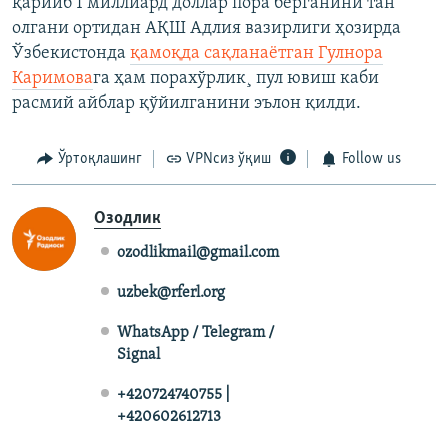
қарийб 1 миллиард доллар пора берганини тан
олгани ортидан АҚШ Адлия вазирлиги ҳозирда
Ўзбекистонда
қамоқда сақланаëтган Гулнора
Каримова
га ҳам порахўрлик¸ пул ювиш каби
расмий айблар қўйилганини эълон қилди.
Ўртоқлашинг
VPNсиз ўқиш
Follow us
Озодлик
ozodlikmail@gmail.com
uzbek@rferl.org
WhatsApp / Telegram /
Signal
+420724740755 |
+420602612713