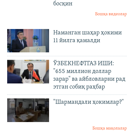
босқин
Бошқа видеолар
Наманган шаҳар ҳокими
11 йилга қамалди
ЎЗБЕКНЕФТГАЗ ИШИ:
"655 миллион доллар
зарар" ва айбловларни рад
этган собиқ раҳбар
"Шармандали ҳокимлар?"
Бошқа мақолалар