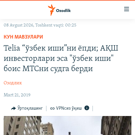
Линклар
Бош
мавзуларга
08 Avgust 2026, Toshkent vaqti: 00:25
ўтинг
OZODLIK SURISHTIRUVLARI
Асосий
КУН МАВЗУЛАРИ
OZODVIDEO
навигацияга
Telia “ўзбек иши”ни ëпди; АҚШ
ўтинг
OZODARXIV
инвесторлари эса "ўзбек иши"
Қидиришга
ўтинг
боис МТСни судга берди
На русском
Озодлик
ИЖТИМОИЙ ТАРМОҚЛАР
Mart 21, 2019
Ўртоқлашинг
VPNсиз ўқиш
Озодлик бошқа тилларда