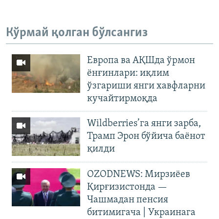
Кўрмай қолган бўлсангиз
Европа ва АҚШда ўрмон
ёнғинлари: иқлим
ўзгариши янги хавфларни
кучайтирмоқда
Wildberries’га янги зарба,
Трамп Эрон бўйича баёнот
қилди
OZODNEWS: Мирзиёев
Қирғизистонда —
Чашмадан пенсия
битимигача | Украинага