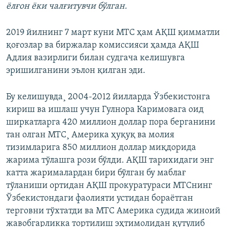
ëлғон ëки чалғитувчи бўлган.
2019 йилнинг 7 март куни МТС ҳам АҚШ қимматли
қоғозлар ва биржалар комиссияси​ ҳамда АҚШ
Адлия вазирлиги билан судгача келишувга
эришилганини эълон қилган эди.
Бу келишувда¸ 2004-2012 йилларда Ўзбекистонга
кириш ва ишлаш учун Гулнора Каримовага оид
ширкатларга 420 миллион доллар пора берганини
тан олган МТС¸ Америка ҳуқуқ ва молия
тизимларига 850 миллион доллар миқдорида
жарима тўлашга рози бўлди. АҚШ тарихидаги энг
катта жарималардан бири бўлган бу маблағ
тўланиши ортидан АҚШ прокуратураси МТСнинг
Ўзбекистондаги фаолияти устидан бораëтган
терговни тўхтатди ва МТС Америка судида жиноий
жавобгарликка тортилиш эҳтимолидан қутулиб