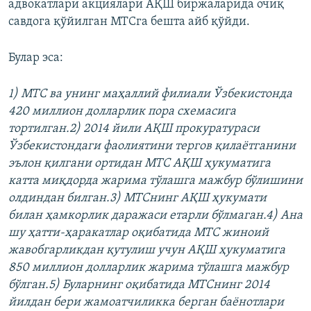
адвокатлари акциялари АҚШ биржаларида очиқ
савдога қўйилган МТСга бешта айб қўйди.
Булар эса:
1) МТС ва унинг маҳаллий филиали Ўзбекистонда
420 миллион долларлик пора схемасига
тортилган.2) 2014 йили АҚШ прокуратураси
Ўзбекистондаги фаолиятини тергов қилаëтганини
эълон қилгани ортидан МТС АҚШ ҳукуматига
катта миқдорда жарима тўлашга мажбур бўлишини
олдиндан билган.3) МТСнинг АҚШ ҳукумати
билан ҳамкорлик даражаси етарли бўлмаган.4) Ана
шу ҳатти-ҳаракатлар оқибатида МТС жиноий
жавобгарликдан қутулиш учун АҚШ ҳукуматига
850 миллион долларлик жарима тўлашга мажбур
бўлган.5) Буларнинг оқибатида МТСнинг 2014
йилдан бери жамоатчиликка берган баëнотлари