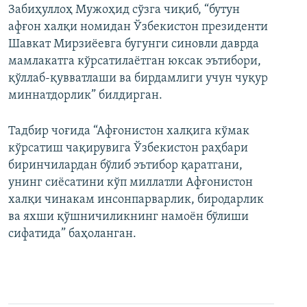
Забиҳуллоҳ Мужоҳид сўзга чиқиб, “бутун
афғон халқи номидан Ўзбекистон президенти
Шавкат Мирзиёевга бугунги синовли даврда
мамлакатга кўрсатилаётган юксак эътибори,
қўллаб-қувватлаши ва бирдамлиги учун чуқур
миннатдорлик” билдирган.
Тадбир чоғида “Афғонистон халқига кўмак
кўрсатиш чақирувига Ўзбекистон раҳбари
биринчилардан бўлиб эътибор қаратгани,
унинг сиёсатини кўп миллатли Афғонистон
халқи чинакам инсонпарварлик, биродарлик
ва яхши қўшничиликнинг намоён бўлиши
сифатида” баҳоланган.