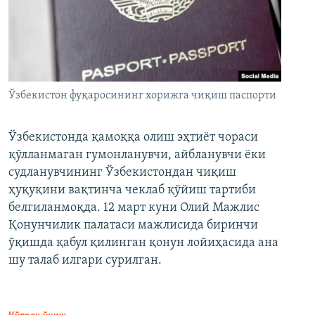
Ўзбекистон фуқаросининг хорижга чиқиш паспорти
Ўзбекистонда қамоққа олиш эҳтиёт чораси
қўлланмаган гумонланувчи, айбланувчи ёки
судланувчининг Ўзбекистондан чиқиш
ҳуқуқини вақтинча чеклаб қўйиш тартиби
белгиланмоқда. 12 март куни Олий Мажлис
Қонунчилик палатаси мажлисида биринчи
ўқишда қабул қилинган қонун лойиҳасида ана
шу талаб илгари сурилган.