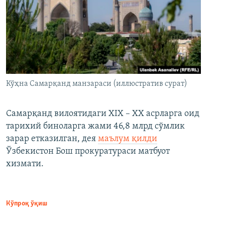
Кўҳна Самарқанд манзараси (иллюстратив сурат)
Самарқанд вилоятидаги XIX – XX асрларга оид
тарихий биноларга жами 46,8 млрд сўмлик
зарар етказилган, дея
маълум қилди
Ўзбекистон Бош прокуратураси матбуот
хизмати.
Кўпроқ ўқиш