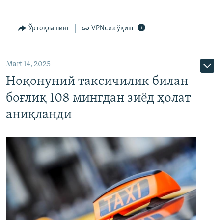
Ўртоқлашинг
VPNсиз ўқиш
Mart 14, 2025
Ноқонуний таксичилик билан
боғлиқ 108 мингдан зиёд ҳолат
аниқланди