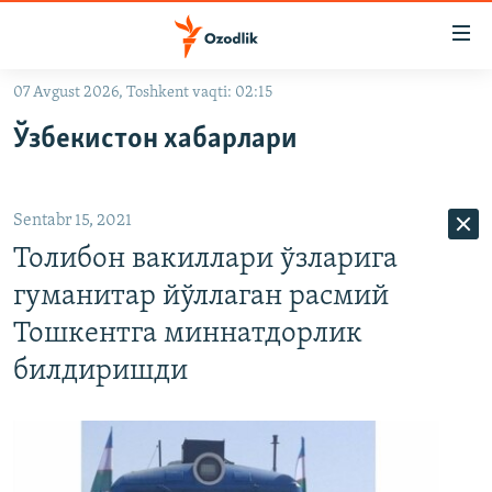
Линклар
Бош
мавзуларга
07 Avgust 2026, Toshkent vaqti: 02:15
ўтинг
OZODLIK SURISHTIRUVLARI
Асосий
Ўзбекистон хабарлари
OZODVIDEO
навигацияга
ўтинг
OZODARXIV
Қидиришга
Sentabr 15, 2021
ўтинг
На русском
Толибон вакиллари ўзларига
гуманитар йўллаган расмий
ИЖТИМОИЙ ТАРМОҚЛАР
Тошкентга миннатдорлик
билдиришди
Озодлик бошқа тилларда