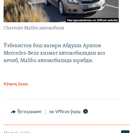
Chevrolet Malibu автомобили
Ўзбекистон бош вазири Абдулла Арипов
Mercedes-Benz хизмат автомобилидан воз
кечиб, Malibu автомобилида юрибди.
Кўпроқ ўқиш
Ўртоқлашинг
VPNсиз ўқиш