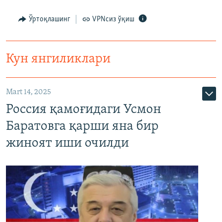
Ўртоқлашинг
VPNсиз ўқиш
Кун янгиликлари
Mart 14, 2025
Россия қамоғидаги Усмон
Баратовга қарши яна бир
жиноят иши очилди