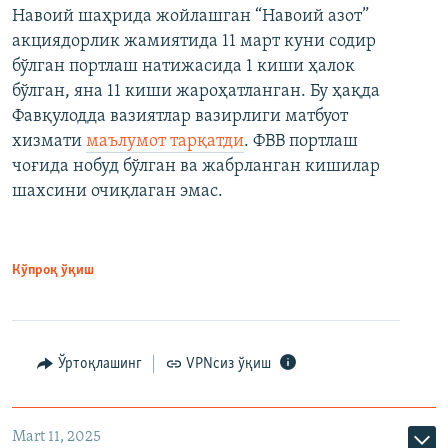
Навоий шаҳрида жойлашган “Навоий азот”
акциядорлик жамиятида 11 март куни содир
бўлган портлаш натижасида 1 киши ҳалок
бўлган, яна 11 киши жароҳатланган. Бу ҳақда
Фавқулодда вазиятлар вазирлиги матбуот
хизмати
маълумот тарқатди
. ФВВ портлаш
чоғида нобуд бўлган ва жабрланган кишилар
шахсини очиқлаган эмас.
Кўпроқ ўқиш
Ўртоқлашинг
VPNсиз ўқиш
Mart 11, 2025