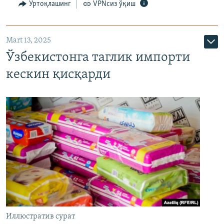
Ўртоқлашинг
VPNсиз ўқиш
Mart 13, 2025
Ўзбекистонга таглик импорти
кескин қисқарди
Иллюстратив сурат