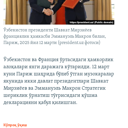
Ўзбекистон президенти Шавкат Мирзиёев
франциялик ҳамкасби Эммануэль Макрон билан,
Париж, 2025 йил 12 марти (president.uz фотоси)
Ўзбекистон ва Франция ўртасидаги ҳамкорлик
алоқалари янги даражага кўтарилди. 12 март
куни Париж шаҳрида бўлиб ўтган музокаралар
якунида икки давлат президентлари Шавкат
Мирзиёев ва Эммануэль Макрон Стратегик
шериклик ўрнатиш тўғрисидаги қўшма
декларацияни қабул қилишган.
Кўпроқ ўқиш