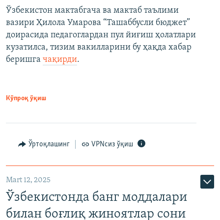
Ўзбекистон мактабгача ва мактаб таълими
вазири Ҳилола Умарова “Ташаббусли бюджет”
доирасида педагоглардан пул йиғиш ҳолатлари
кузатилса, тизим вакилларини бу ҳақда хабар
беришга
чақирди
.
Кўпроқ ўқиш
Ўртоқлашинг
VPNсиз ўқиш
Mart 12, 2025
Ўзбекистонда банг моддалари
билан боғлиқ жиноятлар сони