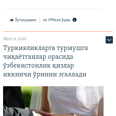
Ўртоқлашинг
VPNсиз ўқиш
Mart 13, 2025
Туркияликларга турмушга
чиқаётганлар орасида
ўзбекистонлик қизлар
иккинчи ўринни эгаллади