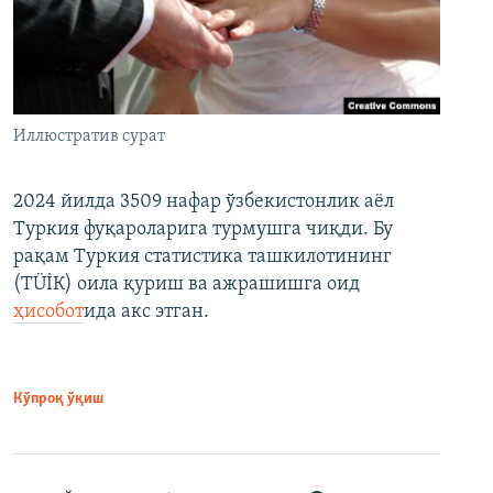
Иллюстратив сурат
2024 йилда 3509 нафар ўзбекистонлик аёл
Туркия фуқароларига турмушга чиқди. Бу
рақам Туркия статистика ташкилотининг
(ТÜİК) оила қуриш ва ажрашишга оид
ҳисобот
ида акс этган.
Кўпроқ ўқиш