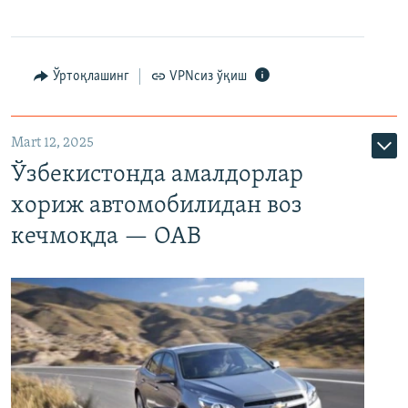
Ўртоқлашинг
VPNсиз ўқиш
Mart 12, 2025
Ўзбекистонда амалдорлар
хориж автомобилидан воз
кечмоқда — ОАВ