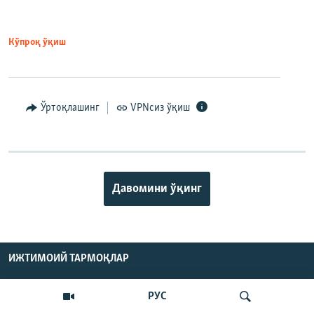
Кўпроқ ўқиш
Ўртоқлашинг
VPNсиз ўқиш
Давомини ўқинг
ИЖТИМОИЙ ТАРМОҚЛАР
РУС