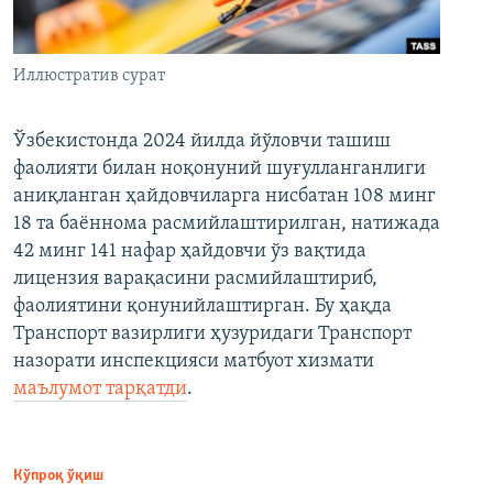
Иллюстратив сурат
Ўзбекистонда 2024 йилда йўловчи ташиш
фаолияти билан ноқонуний шуғулланганлиги
аниқланган ҳайдовчиларга нисбатан 108 минг
18 та баённома расмийлаштирилган, натижада
42 минг 141 нафар ҳайдовчи ўз вақтида
лицензия варақасини расмийлаштириб,
фаолиятини қонунийлаштирган. Бу ҳақда
Транспорт вазирлиги ҳузуридаги Транспорт
назорати инспекцияси матбуот хизмати
маълумот тарқатди
.
Кўпроқ ўқиш