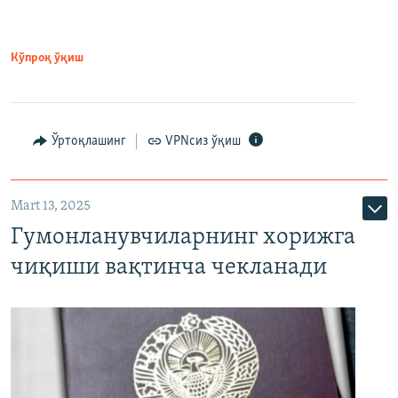
Кўпроқ ўқиш
Ўртоқлашинг
VPNсиз ўқиш
Mart 13, 2025
Гумонланувчиларнинг хорижга
чиқиши вақтинча чекланади