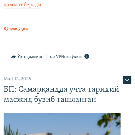
далолат беради
.
Кўпроқ ўқиш
Ўртоқлашинг
VPNсиз ўқиш
Mart 12, 2025
БП: Самарқандда учта тарихий
масжид бузиб ташланган