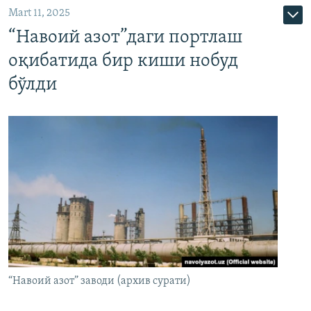
Mart 11, 2025
“Навоий азот”даги портлаш
оқибатида бир киши нобуд
бўлди
“Навоий азот” заводи (архив сурати)