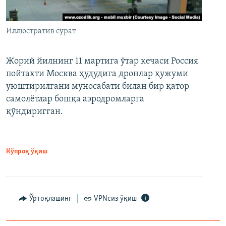
Иллюстратив сурат
Жорий йилнинг 11 мартига ўтар кечаси Россия
пойтахти Москва ҳудудига дронлар ҳужуми
уюштирилгани муносабати билан бир қатор
самолётлар бошқа аэродромларга
қўндиригган.
Кўпроқ ўқиш
Ўртоқлашинг
VPNсиз ўқиш