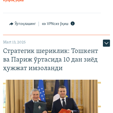
Кўпроқ ўқиш
Ўртоқлашинг
VPNсиз ўқиш
Mart 13, 2025
Стратегик шериклик: Тошкент
ва Париж ўртасида 10 дан зиёд
ҳужжат имзоланди