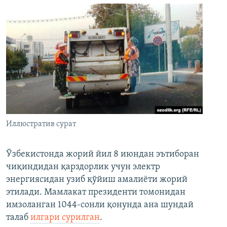
Иллюстратив сурат
Ўзбекистонда жорий йил 8 июндан эътиборан
чиқиндидан қарздорлик учун электр
энергиясидан узиб қўйиш амалиёти жорий
этилади. Мамлакат президенти томонидан
имзоланган 1044-сонли қонунда ана шундай
талаб
илгари сурилган
.