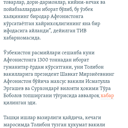
товарлар, дори-дармонлар, кийим-кечак ва
пойабзаллардан иборат бўлиб, бу ўзбек
халқининг биродар Афғонистонга
кўрсатаётган хайрихоҳлигининг яна бир
ифодасига айланди”, дейилган ТИВ
хабарномасида.
Ўзбекистон расмийлари сешанба куни
Афғонистонга 1300 тоннадан иборат
гуманитар ёрдам кўрсатгани, уни Толибон
вакилларига президент Шавкат Мирзиёевнинг
Афғонистон бўйича махсус вакили Исматулла
Эргашев ва Сурхондарё вилояти ҳокими Тўра
Боболов топширгани тўғрисида аввалроқ
хабар
қилинган эди.
Ташқи ишлар вазирлиги қайдича, кечаги
маросимда Толибон тузган ҳукумат вакили