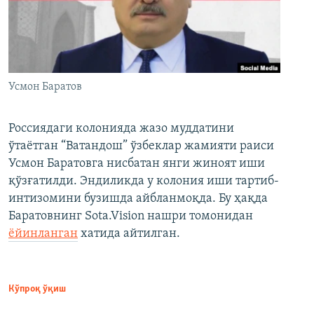
Усмон Баратов
Россиядаги колонияда жазо муддатини
ўтаётган “Ватандош” ўзбеклар жамияти раиси
Усмон Баратовга нисбатан янги жиноят иши
қўзғатилди. Эндиликда у колония иши тартиб-
интизомини бузишда айбланмоқда. Бу ҳақда
Баратовнинг Sota.Vision нашри томонидан
ёйинланган
хатида айтилган.
Кўпроқ ўқиш