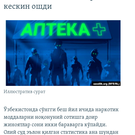
кескин ошди
Иллюстратив сурат
Ўзбекистонда сўнгги беш йил ичида наркотик
моддаларни ноқонуний сотишга доир
жиноятлар сони икки бараварга кўпайди.
Олий суд эълон қилган статистика ана шундан