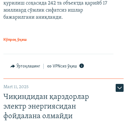
қурилиш соҳасида 242 та объектда қарийб 17
миллиард сўмлик сифатсиз ишлар
бажарилгани аниқланди.
Кўпроқ ўқиш
Ўртоқлашинг
VPNсиз ўқиш
Mart 11, 2025
Чиқиндидан қарздорлар
электр энергиясидан
фойдалана олмайди