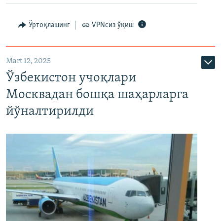
Ўртоқлашинг
VPNсиз ўқиш
Mart 12, 2025
Ўзбекистон учоқлари
Москвадан бошқа шаҳарларга
йўналтирилди