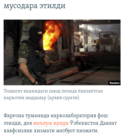
мусодара этилди
Тошкент яқинидаги завод печида ёқилаётган
наркотик моддалар (архив сурати)
Фарғона туманида нарколаборатория фош
этилди, дея
маълум қилди
Ўзбекистон Давлат
хавфсизлик хизмати матбуот хизмати.