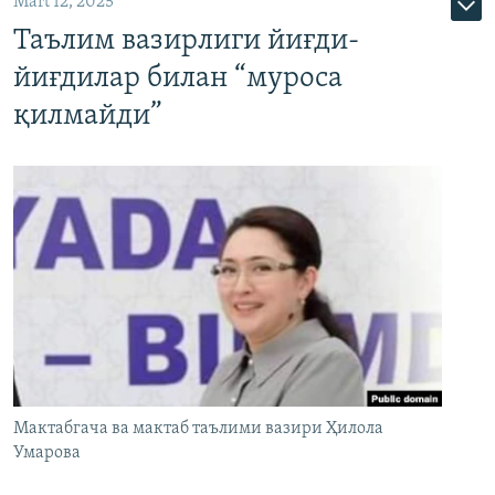
Mart 12, 2025
Таълим вазирлиги йиғди-
йиғдилар билан “муроса
қилмайди”
Мактабгача ва мактаб таълими вазири Ҳилола
Умарова