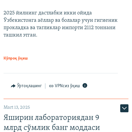
2025 йилнинг дастлабки икки ойида
Ўзбекистонга аёллар ва болалар учун гигиеник
прокладка ва тагликлар импорти 2112 тоннани
ташкил этган.
Кўпроқ ўқиш
Ўртоқлашинг
VPNсиз ўқиш
Mart 13, 2025
Яширин лабораториядан 9
млрд сўмлик банг моддаси