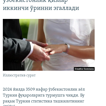
ўзбекистонлик қизлар
иккинчи ўринни эгаллади
Иллюстратив сурат
2024 йилда 3509 нафар ўзбекистонлик аёл
Туркия фуқароларига турмушга чиқди. Бу
рақам Туркия статистика ташкилотининг