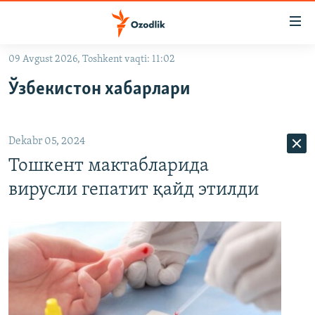
Линклар
Бош
мавзуларга
09 Avgust 2026, Toshkent vaqti: 11:02
ўтинг
OZODLIK SURISHTIRUVLARI
Асосий
Ўзбекистон хабарлари
OZODVIDEO
навигацияга
ўтинг
OZODARXIV
Қидиришга
Dekabr 05, 2024
ўтинг
На русском
Тошкент мактабларида
вирусли гепатит қайд этилди
ИЖТИМОИЙ ТАРМОҚЛАР
Озодлик бошқа тилларда