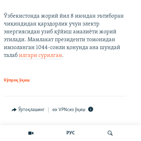
Ўзбекистонда жорий йил 8 июндан эътиборан
чиқиндидан қарздорлик учун электр
энергиясидан узиб қўйиш амалиёти жорий
этилади. Мамлакат президенти томонидан
имзоланган 1044-сонли қонунда ана шундай
талаб
илгари сурилган
.
Кўпроқ ўқиш
Ўртоқлашинг
VPNсиз ўқиш
РУС