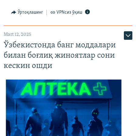
Ўртоқлашинг
VPNсиз ўқиш
Mart 12, 2025
Ўзбекистонда банг моддалари
билан боғлиқ жиноятлар сони
кескин ошди