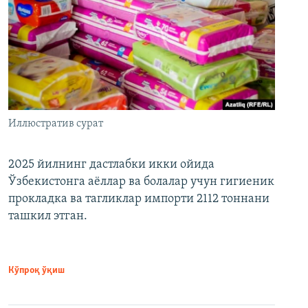
Иллюстратив сурат
2025 йилнинг дастлабки икки ойида
Ўзбекистонга аёллар ва болалар учун гигиеник
прокладка ва тагликлар импорти 2112 тоннани
ташкил этган.
Кўпроқ ўқиш