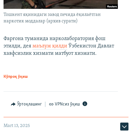
Тошкент яқинидаги завод печида ёқилаётган
наркотик моддалар (архив сурати)
Фарғона туманида нарколаборатория фош
этилди, дея
маълум қилди
Ўзбекистон Давлат
хавфсизлик хизмати матбуот хизмати.
Кўпроқ ўқиш
Ўртоқлашинг
VPNсиз ўқиш
Mart 13, 2025