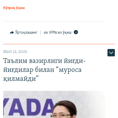
Кўпроқ ўқиш
Ўртоқлашинг
VPNсиз ўқиш
Mart 12, 2025
Таълим вазирлиги йиғди-
йиғдилар билан “муроса
қилмайди”