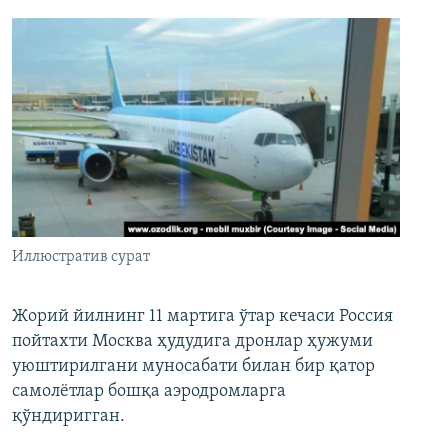
Иллюстратив сурат
Жорий йилнинг 11 мартига ўтар кечаси Россия
пойтахти Москва ҳудудига дронлар ҳужуми
уюштирилгани муносабати билан бир қатор
самолётлар бошқа аэродромларга
қўндиригган.