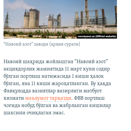
“Навоий азот” заводи (архив сурати)
Навоий шаҳрида жойлашган “Навоий азот”
акциядорлик жамиятида 11 март куни содир
бўлган портлаш натижасида 1 киши ҳалок
бўлган, яна 11 киши жароҳатланган. Бу ҳақда
Фавқулодда вазиятлар вазирлиги матбуот
хизмати
маълумот тарқатди
. ФВВ портлаш
чоғида нобуд бўлган ва жабрланган кишилар
шахсини очиқлаган эмас.