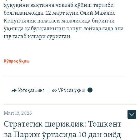
ҳуқуқини вақтинча чеклаб қўйиш тартиби
белгиланмоқда. 12 март куни Олий Мажлис
Қонунчилик палатаси мажлисида биринчи
ўқишда қабул қилинган қонун лойиҳасида ана
шу талаб илгари сурилган.
Кўпроқ ўқиш
Ўртоқлашинг
VPNсиз ўқиш
Mart 13, 2025
Стратегик шериклик: Тошкент
ва Париж ўртасида 10 дан зиёд