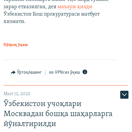
зарар етказилган, дея
маълум қилди
Ўзбекистон Бош прокуратураси матбуот
хизмати.
Кўпроқ ўқиш
Ўртоқлашинг
VPNсиз ўқиш
Mart 12, 2025
Ўзбекистон учоқлари
Москвадан бошқа шаҳарларга
йўналтирилди