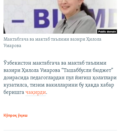
Мактабгача ва мактаб таълими вазири Ҳилола
Умарова
Ўзбекистон мактабгача ва мактаб таълими
вазири Ҳилола Умарова “Ташаббусли бюджет”
доирасида педагоглардан пул йиғиш ҳолатлари
кузатилса, тизим вакилларини бу ҳақда хабар
беришга
чақирди
.
Кўпроқ ўқиш