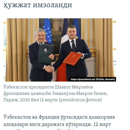
ҳужжат имзоланди
Ўзбекистон президенти Шавкат Мирзиёев
франциялик ҳамкасби Эммануэль Макрон билан,
Париж, 2025 йил 12 марти (president.uz фотоси)
Ўзбекистон ва Франция ўртасидаги ҳамкорлик
алоқалари янги даражага кўтарилди. 12 март