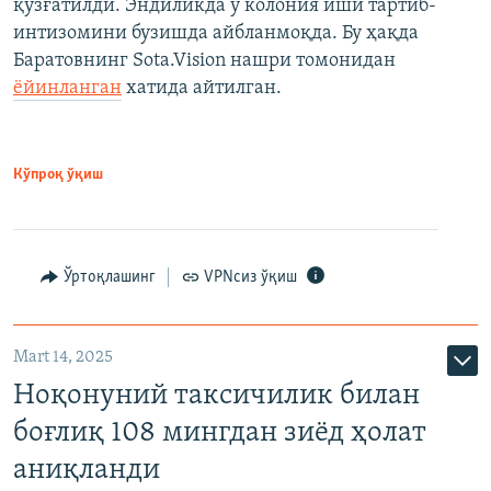
қўзғатилди. Эндиликда у колония иши тартиб-
интизомини бузишда айбланмоқда. Бу ҳақда
Баратовнинг Sota.Vision нашри томонидан
ёйинланган
хатида айтилган.
Кўпроқ ўқиш
Ўртоқлашинг
VPNсиз ўқиш
Mart 14, 2025
Ноқонуний таксичилик билан
боғлиқ 108 мингдан зиёд ҳолат
аниқланди