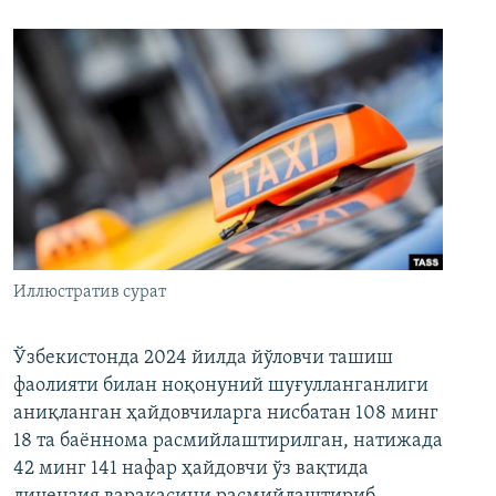
Иллюстратив сурат
Ўзбекистонда 2024 йилда йўловчи ташиш
фаолияти билан ноқонуний шуғулланганлиги
аниқланган ҳайдовчиларга нисбатан 108 минг
18 та баённома расмийлаштирилган, натижада
42 минг 141 нафар ҳайдовчи ўз вақтида