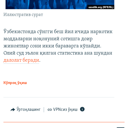
Иллюстратив сурат
Ўзбекистонда сўнгги беш йил ичида наркотик
моддаларни ноқонуний сотишга доир
жиноятлар сони икки бараварга кўпайди.
Олий суд эълон қилган статистика ана шундан
далолат беради
.
Кўпроқ ўқиш
Ўртоқлашинг
VPNсиз ўқиш