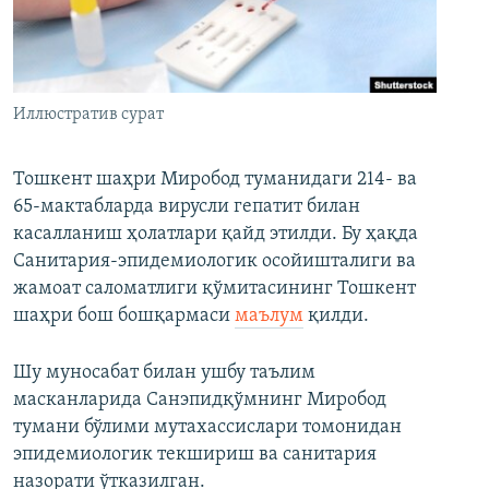
Иллюстратив сурат
Тошкент шаҳри Миробод туманидаги 214- ва
65-мактабларда вирусли гепатит билан
касалланиш ҳолатлари қайд этилди. Бу ҳақда
Санитария-эпидемиологик осойишталиги ва
жамоат саломатлиги қўмитасининг Тошкент
шаҳри бош бошқармаси
маълум
қилди.
Шу муносабат билан ушбу таълим
масканларида Санэпидқўмнинг Миробод
тумани бўлими мутахассислари томонидан
эпидемиологик текшириш ва санитария
назорати ўтказилган.