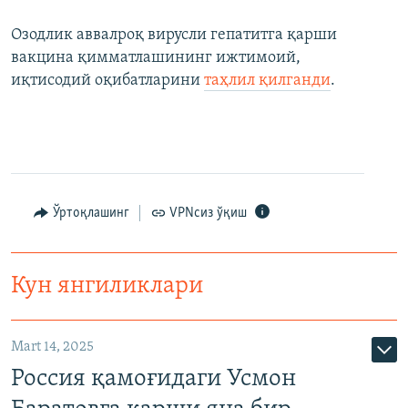
Озодлик аввалроқ вирусли гепатитга қарши
вакцина қимматлашининг ижтимоий,
иқтисодий оқибатларини
таҳлил қилганди
.
Ўртоқлашинг
VPNсиз ўқиш
Кун янгиликлари
Mart 14, 2025
Россия қамоғидаги Усмон