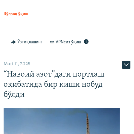
Кўпроқ ўқиш
Ўртоқлашинг
VPNсиз ўқиш
Mart 11, 2025
“Навоий азот”даги портлаш
оқибатида бир киши нобуд
бўлди