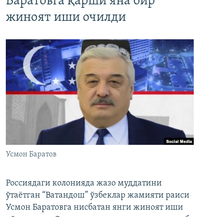
Баратовга қарши яна бир
жиноят иши очилди
Усмон Баратов
Россиядаги колонияда жазо муддатини
ўтаётган “Ватандош” ўзбеклар жамияти раиси
Усмон Баратовга нисбатан янги жиноят иши