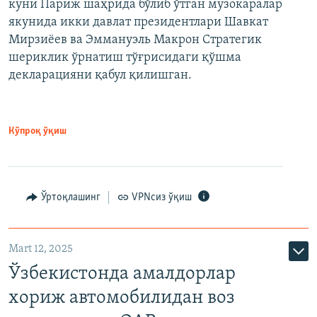
куни Париж шаҳрида бўлиб ўтган музокаралар
якунида икки давлат президентлари Шавкат
Мирзиёев ва Эммануэль Макрон Стратегик
шериклик ўрнатиш тўғрисидаги қўшма
декларацияни қабул қилишган.
Кўпроқ ўқиш
Ўртоқлашинг
VPNсиз ўқиш
Mart 12, 2025
Ўзбекистонда амалдорлар
хориж автомобилидан воз