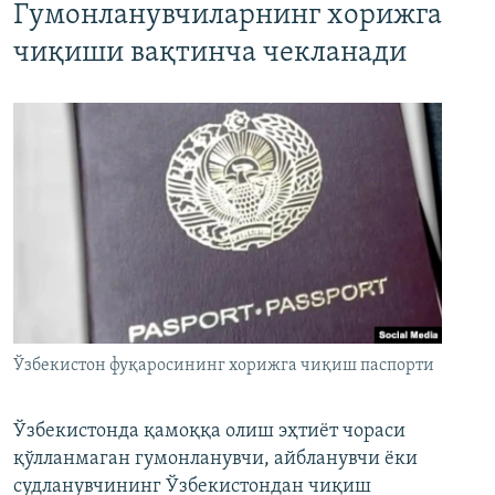
Гумонланувчиларнинг хорижга
чиқиши вақтинча чекланади
Ўзбекистон фуқаросининг хорижга чиқиш паспорти
Ўзбекистонда қамоққа олиш эҳтиёт чораси
қўлланмаган гумонланувчи, айбланувчи ёки
судланувчининг Ўзбекистондан чиқиш