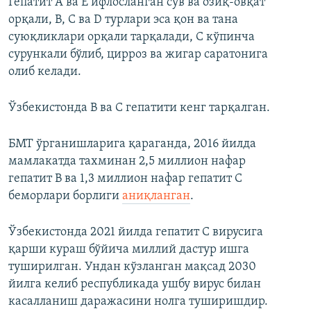
Гепатит А ва E ифлосланган сув ва озиқ-овқат
орқали, B, C ва D турлари эса қон ва тана
суюқликлари орқали тарқалади, C кўпинча
сурункали бўлиб, цирроз ва жигар саратонига
олиб келади.
Ўзбекистонда B ва C гепатити кенг тарқалган.
БМТ ўрганишларига қараганда, 2016 йилда
мамлакатда тахминан 2,5 миллион нафар
гепатит B ва 1,3 миллион нафар гепатит C
беморлари борлиги
аниқланган
.
Ўзбекистонда 2021 йилда гепатит C вирусига
қарши кураш бўйича миллий дастур ишга
туширилган. Ундан кўзланган мақсад 2030
йилга келиб республикада ушбу вирус билан
касалланиш даражасини нолга туширишдир.