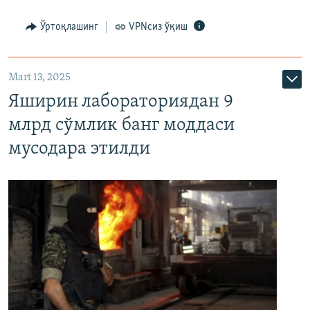
Ўртоқлашинг
VPNсиз ўқиш
Mart 13, 2025
Яширин лабораториядан 9
млрд сўмлик банг моддаси
мусодара этилди