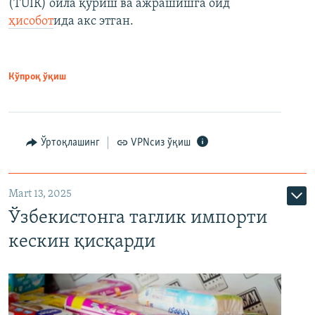
(ТÜİК) оила қуриш ва ажрашишга оид
ҳисобот
ида акс этган.
Кўпроқ ўқиш
Ўртоқлашинг
VPNсиз ўқиш
Mart 13, 2025
Ўзбекистонга таглик импорти
кескин қисқарди