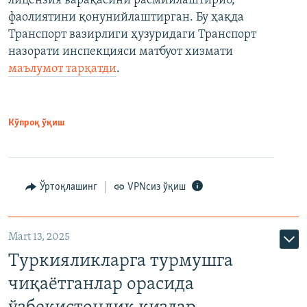
лицензия варақасини расмийлаштириб,
фаолиятини қонунийлаштирган. Бу ҳақда
Транспорт вазирлиги ҳузуридаги Транспорт
назорати инспекцияси матбуот хизмати
маълумот тарқатди
.
Кўпроқ ўқиш
Ўртоқлашинг
VPNсиз ўқиш
Mart 13, 2025
Туркияликларга турмушга
чиқаётганлар орасида