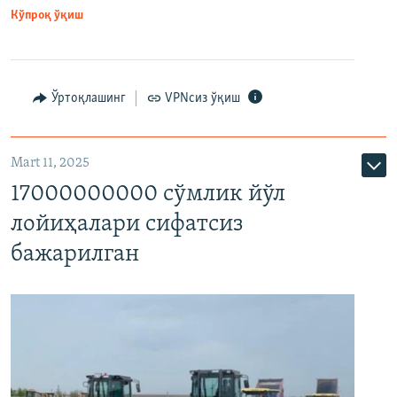
Кўпроқ ўқиш
Ўртоқлашинг
VPNсиз ўқиш
Mart 11, 2025
17000000000 сўмлик йўл
лойиҳалари сифатсиз
бажарилган