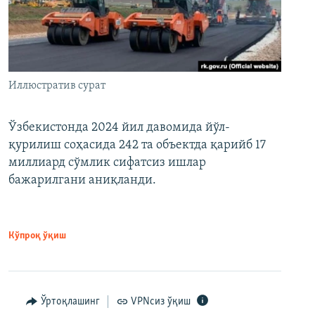
Иллюстратив сурат
Ўзбекистонда 2024 йил давомида йўл-
қурилиш соҳасида 242 та объектда қарийб 17
миллиард сўмлик сифатсиз ишлар
бажарилгани аниқланди.
Кўпроқ ўқиш
Ўртоқлашинг
VPNсиз ўқиш