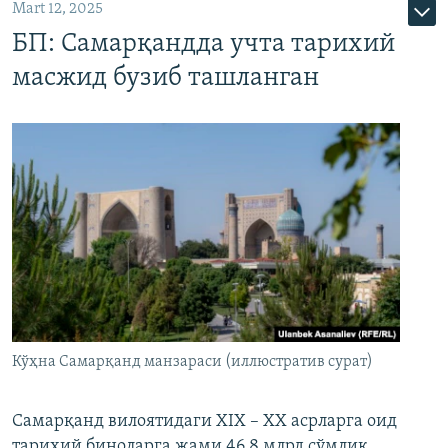
Mart 12, 2025
БП: Самарқандда учта тарихий
масжид бузиб ташланган
Кўҳна Самарқанд манзараси (иллюстратив сурат)
Самарқанд вилоятидаги XIX – XX асрларга оид
тарихий биноларга жами 46,8 млрд сўмлик