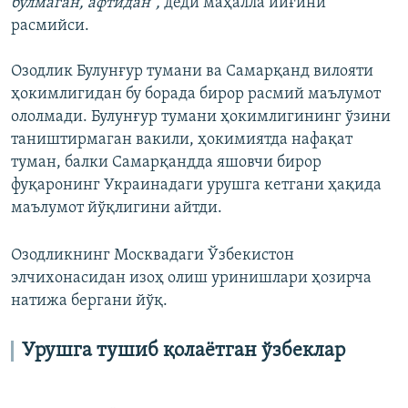
бўлмаган, афтидан”,
деди маҳалла йиғини
расмийси.
Озодлик Булунғур тумани ва Самарқанд вилояти
ҳокимлигидан бу борада бирор расмий маълумот
ололмади. Булунғур тумани ҳокимлигининг ўзини
таништирмаган вакили, ҳокимиятда нафақат
туман, балки Самарқандда яшовчи бирор
фуқаронинг Украинадаги урушга кетгани ҳақида
маълумот йўқлигини айтди.
Озодликнинг Москвадаги Ўзбекистон
элчихонасидан изоҳ олиш уринишлари ҳозирча
натижа бергани йўқ.
Урушга тушиб қолаётган ўзбеклар