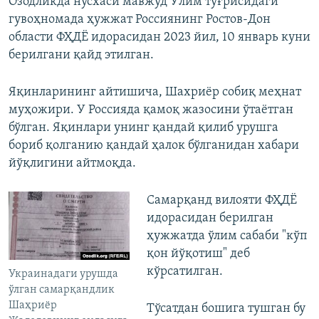
Озодликда нусхаси мавжуд Ўлим тўғрисидаги
гувоҳномада ҳужжат Россиянинг Ростов-Дон
области ФҲДЁ идорасидан 2023 йил, 10 январь куни
берилгани қайд этилган.
Яқинларининг айтишича, Шахриёр собиқ меҳнат
муҳожири. У Россияда қамоқ жазосини ўтаётган
бўлган. Яқинлари унинг қандай қилиб урушга
бориб қолганию қандай ҳалок бўлганидан хабари
йўқлигини айтмоқда.
Самарқанд вилояти ФҲДЁ
идорасидан берилган
ҳужжатда ўлим сабаби "кўп
қон йўқотиш" деб
кўрсатилган.
Украинадаги урушда
ўлган самарқандлик
Шаҳриёр
Тўсатдан бошига тушган бу