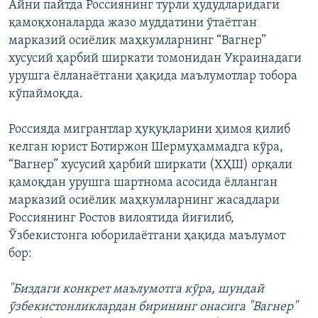
Айни пайтда Россиянинг турли ҳудудларидаги
қамоқхоналарда жазо муддатини ўтаётган
марказий осиёлик маҳкумларнинг “Вагнер”
хусусий ҳарбий ширкати томонидан Украинадаги
урушга ёлланаётгани ҳақида маълумотлар тобора
кўпаймоқда.
Россияда мигрантлар ҳуқуқларини ҳимоя қилиб
келган юрист Ботиржон Шермуҳаммадга кўра,
“Вагнер” хусусий ҳарбий ширкати (ХҲШ) орқали
қамоқдан урушга шартнома асосида ёлланган
марказий осиёлик маҳкумларнинг жасадлари
Россиянинг Ростов вилоятида йиғилиб,
Ўзбекистонга юборилаётгани ҳақида маълумот
бор:
"Биздаги конкрет маълумотга кўра, шундай
ўзбекистонликлардан бирининг онасига "Вагнер"