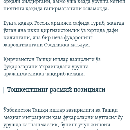
орқали билдиргани, аммо ўша кезда урушга кетиш
ниятини ҳақида гапирмаганини эсламоқда.
Бунга қадар, Россия армияси сафида туриб, жангда
ўлган яна икки қирғизистонлик ўз юртида дафн
қилингани, яна бир неча фуқаронинг
жароҳатлангани Озодликка маълум.
Қирғизистон Ташқи ишлар вазирлиги ўз
фуқароларини Украинадаги урушга
аралашмасликка чақириб келади.
Тошкентнинг расмий позицияси
Ўзбекистон Ташқи ишлар вазирилиги ва Ташқи
меҳнат миграцияси ҳам фуқароларни муттасил бу
урушда қатнашмаслик, бунинг учун жиноий