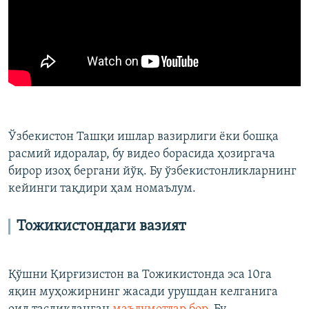
Ўзбекистон Ташқи ишлар вазирлиги ёки бошқа
расмий идоралар, бу видео борасида ҳозиргача
бирор изоҳ бергани йўқ. Бу ўзбекистонликларнинг
кейинги тақдири ҳам номаълум.
Тожикистондаги вазият
Қўшни Қирғизистон ва Тожикистонда эса 10га
яқин муҳожирнинг жасади урушдан келганига