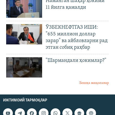
Наманган шаҳар ҳокими
11 йилга қамалди
ЎЗБЕКНЕФТГАЗ ИШИ:
"655 миллион доллар
зарар" ва айбловларни рад
этган собиқ раҳбар
"Шармандали ҳокимлар?"
Бошқа мақолалар
ИЖТИМОИЙ ТАРМОҚЛАР