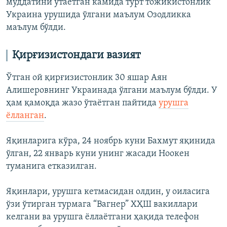
муддатини ўтаётган камида тўрт тожикистонлик
Украина урушида ўлгани маълум Озодликка
маълум бўлди.
Қирғизистондаги вазият
Ўтган ой қирғизистонлик 30 яшар Аян
Алишеровнинг Украинада ўлгани маълум бўлди. У
ҳам қамоқда жазо ўтаётган пайтида
урушга
ёлланган
.
Яқинларига кўра, 24 ноябрь куни Бахмут яқинида
ўлган, 22 январь куни унинг жасади Ноокен
туманига етказилган.
Яқинлари, урушга кетмасидан олдин, у оиласига
ўзи ўтирган турмага “Вагнер” ХҲШ вакиллари
келгани ва урушга ёллаётгани ҳақида телефон