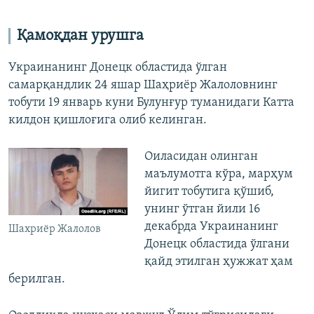
Қамоқдан урушга
Украинанинг Донецк областида ўлган
самарқандлик 24 яшар Шаҳриёр Жалоловнинг
тобути 19 январь куни Булунғур туманидаги Катта
килдон қишлоғига олиб келинган.
Оиласидан олинган
маълумотга кўра, марҳум
йигит тобутига қўшиб,
унинг ўтган йили 16
декабрда Украинанинг
Шахриёр Жалолов
Донецк областида ўлгани
қайд этилган ҳужжат ҳам
берилган.