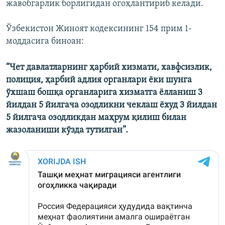
жавобгарлик борлигидан огоҳлантириб келади.
Ўзбекистон Жиноят кодексининг 154 прим 1-
моддасига биноан:
“Чет давлатларнинг ҳарбий хизмати, хавфсизлик,
полиция, ҳарбий адлия органлари ёки шунга
ўхшаш бошқа органларига хизматга ёлланиш 3
йилдан 5 йилгача озодликни чеклаш ёхуд 3 йилдан
5 йилгача озодликдан маҳрум қилиш билан
жазоланиши кўзда тутилган”.