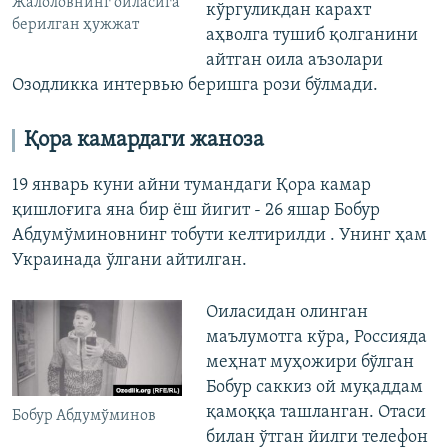
Жалоловнинг оиласига
кўргуликдан карахт
берилган ҳужжат
аҳволга тушиб қолганини
айтган оила аъзолари
Озодликка интервью беришга рози бўлмади.
Қора камардаги жаноза
19 январь куни айни тумандаги Қора камар
қишлоғига яна бир ёш йигит - 26 яшар Бобур
Абдумўминовнинг тобути келтирилди . Унинг ҳам
Украинада ўлгани айтилган.
Оиласидан олинган
маълумотга кўра, Россияда
меҳнат муҳожири бўлган
Бобур саккиз ой муқаддам
қамоққа ташланган. Отаси
Бобур Абдумўминов
билан ўтган йилги телефон