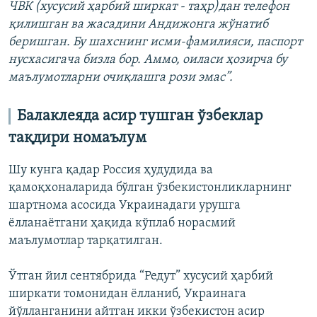
ЧВК (хусусий ҳарбий ширкат - таҳр)дан телефон
қилишган ва жасадини Андижонга жўнатиб
беришган. Бу шахснинг исми-фамилияси, паспорт
нусхасигача бизла бор. Аммо, оиласи ҳозирча бу
маълумотларни очиқлашга рози эмас”.
Балаклеяда асир тушган ўзбеклар
тақдири номаълум
Шу кунга қадар Россия ҳудудида ва
қамоқхоналарида бўлган ўзбекистонликларнинг
шартнома асосида Украинадаги урушга
ёлланаётгани ҳақида кўплаб норасмий
маълумотлар тарқатилган.
Ўтган йил сентябрида “Редут” хусусий ҳарбий
ширкати томонидан ёлланиб, Украинага
йўлланганини айтган икки ўзбекистон асир