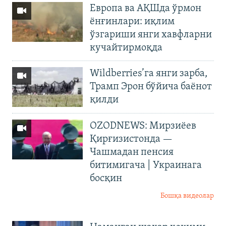
Европа ва АҚШда ўрмон
ёнғинлари: иқлим
ўзгариши янги хавфларни
кучайтирмоқда
Wildberries’га янги зарба,
Трамп Эрон бўйича баёнот
қилди
OZODNEWS: Мирзиёев
Қирғизистонда —
Чашмадан пенсия
битимигача | Украинага
босқин
Бошқа видеолар