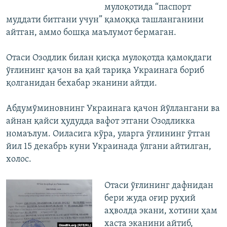
мулоқотида “паспорт
муддати битгани учун” қамоққа ташланганини
айтган, аммо бошқа маълумот бермаган.
Отаси Озодлик билан қисқа мулоқотда қамоқдаги
ўғлининг қачон ва қай тариқа Украинага бориб
қолганидан бехабар эканини айтди.
Абдумўминовнинг Украинага қачон йўллангани ва
айнан қайси ҳудудда вафот этгани Озодликка
номаълум. Оиласига кўра, уларга ўғлининг ўтган
йил 15 декабрь куни Украинада ўлгани айтилган,
холос.
Отаси ўғлининг дафнидан
бери жуда оғир руҳий
аҳволда экани, хотини ҳам
хаста эканини айтиб,