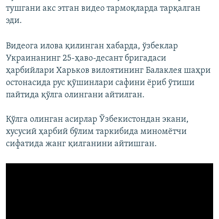
тушгани акс этган видео тармоқларда тарқалган
эди.
Видеога илова қилинган хабарда, ўзбеклар
Украинанинг 25-ҳаво-десант бригадаси
ҳарбийлари Харьков вилоятининг Балаклея шаҳри
остонасида рус қўшинлари сафини ёриб ўтиши
пайтида қўлга олингани айтилган.
Қўлга олинган асирлар Ўзбекистондан экани,
хусусий ҳарбий бўлим таркибида миномётчи
сифатида жанг қилганини айтишган.