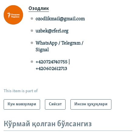
Озодлик
ozodlikmail@gmail.com
uzbek@rferl.org
WhatsApp / Telegram /
Signal
+420724740755 |
+420602612713
This item is part of
Кун мавзулари
Сиёсат
Инсон ҳуқуқлари
Кўрмай қолган бўлсангиз