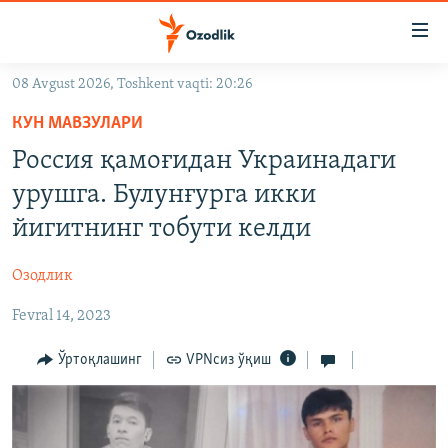
Линклар
Бош
мавзуларга
08 Avgust 2026, Toshkent vaqti: 20:26
ўтинг
OZODLIK SURISHTIRUVLARI
Асосий
КУН МАВЗУЛАРИ
OZODVIDEO
навигацияга
Россия қамоғидан Украинадаги
ўтинг
OZODARXIV
урушга. Булунғурга икки
Қидиришга
ўтинг
йигитнинг тобути келди
На русском
Озодлик
ИЖТИМОИЙ ТАРМОҚЛАР
Fevral 14, 2023
Ўртоқлашинг
VPNсиз ўқиш
Озодлик бошқа тилларда