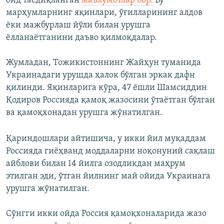
оид тасдиқланган
маълумотлар бор.
Бу
марҳумларнинг яқинлари, ўғилларининг алдов
ёки мажбурлаш йўли билан урушга
ёлланаётганини даъво қилмоқдалар.
Жумладан, Тожикистоннинг Жайҳун туманида
Украинадаги урушда ҳалок бўлган эркак дафн
қилинди. Яқинларига кўра, 47 ёшли Шамсиддин
Қодиров Россияда қамоқ жазосини ўтаётган бўлган
ва қамоқхонадан урушга жўнатилган.
Қариндошлари айтишича, у икки йил муқаддам
Россияда гиёҳванд моддаларни ноқонуний сақлаш
айблови билан 14 йилга озодликдан маҳрум
этилган эди, ўтган йилнинг май ойида Украинага
урушга жўнатилган.
Сўнгги икки ойда Россия қамоқхоналарида жазо