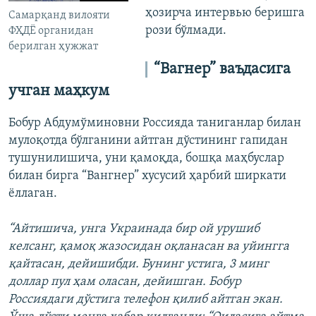
ҳозирча интервью беришга
Самарқанд вилояти
рози бўлмади.
ФҲДЁ органидан
берилган ҳужжат
“Вагнер” ваъдасига
учган маҳкум
Бобур Абдумўминовни Россияда таниганлар билан
мулоқотда бўлганини айтган дўстининг гапидан
тушунилишича, уни қамоқда, бошқа маҳбуслар
билан бирга “Вангнер” хусусий ҳарбий ширкати
ёллаган.
“Айтишича, унга Украинада бир ой урушиб
келсанг, қамоқ жазосидан оқланасан ва уйингга
қайтасан, дейишибди. Бунинг устига, 3 минг
доллар пул ҳам оласан, дейишган. Бобур
Россиядаги дўстига телефон қилиб айтган экан.