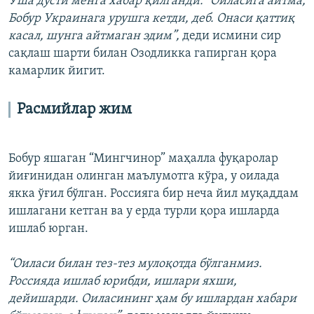
Ўша дўсти менга хабар қилганди: “Оиласига айтма,
Бобур Украинага урушга кетди, деб. Онаси қаттиқ
касал, шунга айтмаган эдим”,
деди исмини сир
сақлаш шарти билан Озодликка гапирган қора
камарлик йигит.
Расмийлар жим
Бобур яшаган “Мингчинор” маҳалла фуқаролар
йиғинидан олинган маълумотга кўра, у оилада
якка ўғил бўлган. Россияга бир неча йил муқаддам
ишлагани кетган ва у ерда турли қора ишларда
ишлаб юрган.
“Оиласи билан тез-тез мулоқотда бўлганмиз.
Россияда ишлаб юрибди, ишлари яхши,
дейишарди. Оиласининг ҳам бу ишлардан хабари