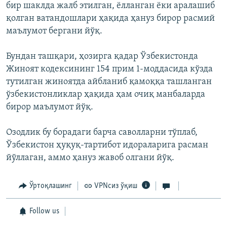
бир шаклда жалб этилган, ёлланган ёки аралашиб
қолган ватандошлари ҳақида ҳануз бирор расмий
маълумот бергани йўқ.
Бундан ташқари, ҳозирга қадар Ўзбекистонда
Жиноят кодексининг 154 прим 1-моддасида кўзда
тутилган жиноятда айбланиб қамоққа ташланган
ўзбекистонликлар ҳақида ҳам очиқ манбаларда
бирор маълумот йўқ.
Озодлик бу борадаги барча саволларни тўплаб,
Ўзбекистон ҳуқуқ-тартибот идораларига расман
йўллаган, аммо ҳануз жавоб олгани йўқ.
Ўртоқлашинг
VPNсиз ўқиш
Follow us