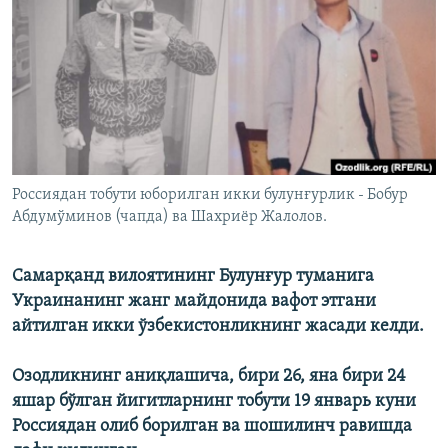
Россиядан тобути юборилган икки булунғурлик - Бобур
Абдумўминов (чапда) ва Шахриёр Жалолов.
Самарқанд вилоятининг Булунғур туманига
Украинанинг жанг майдонида вафот этгани
айтилган икки ўзбекистонликнинг жасади келди.
Озодликнинг аниқлашича, бири 26, яна бири 24
яшар бўлган йигитларнинг тобути 19 январь куни
Россиядан олиб борилган ва шошилинч равишда