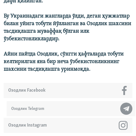
дафн қилинган.
Бу Украинадаги жангларда ўлди, деган ҳужжатлар
билан уйига тобути йўлланган ва Озодлик шахсини
тасдиқлашга муваффақ бўлган илк
ўзбекистонликлардир.
Айни пайтда Озодлик, сўнгги ҳафталарда тобути
келтирилган яна бир неча ўзбекистонликнинг
шахсини тасдиқлашга уринмоқда.
Озодлик Facebook
Озодлик Telegram
Озодлик Instagram