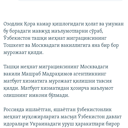
Озодлик Қора камар қишлоғидаги ҳолат ва умуман
бу борадаги мавжуд маълумотларни сўраб,
Ўзбекистон ташқи меҳнат миграциясининг
Тошкент ва Москвадаги вакиллигига яна бир бор
мурожаат қилди.
Ташқи меҳнат миграциясининг Москвадаги
вакили Машраб Мадраҳимов агентликнинг
матбуот хизматига мурожаат қилишни тавсия
қилди. Матбуот хизматидан ҳозирча маълумот
олишнинг имкони бўлмади.
Россияда ишлаётган, яшаётган ўзбекистонлик
меҳнат муҳожирларига масъул Ўзбекистон давлат
идоралари Украинадаги уруш ҳаракатлари бирор