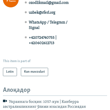
ozodlikmail@gmail.com
uzbek@rferl.org
WhatsApp / Telegram /
Signal
+420724740755 |
+420602612713
This item is part of
Lotin
Kun mavzulari
Алоқадор
Украинага босқин: 1057-кун | Канберра
австралияликнинг ўлими юзасидан Россиядан