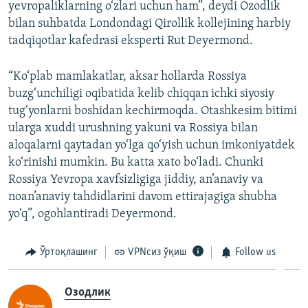
yevropaliklarning o‘zlari uchun ham”, deydi Ozodlik
bilan suhbatda Londondagi Qirollik kollejining harbiy
tadqiqotlar kafedrasi eksperti Rut Deyermond.
“Ko‘plab mamlakatlar, aksar hollarda Rossiya
buzg‘unchiligi oqibatida kelib chiqqan ichki siyosiy
tug‘yonlarni boshidan kechirmoqda. Otashkesim bitimi
ularga xuddi urushning yakuni va Rossiya bilan
aloqalarni qaytadan yo‘lga qo‘yish uchun imkoniyatdek
ko‘rinishi mumkin. Bu katta xato bo‘ladi. Chunki
Rossiya Yevropa xavfsizligiga jiddiy, an’anaviy va
noan’anaviy tahdidlarini davom ettirajagiga shubha
yo‘q”, ogohlantiradi Deyermond.
Ўртоқлашинг
VPNсиз ўқиш
Follow us
Озодлик