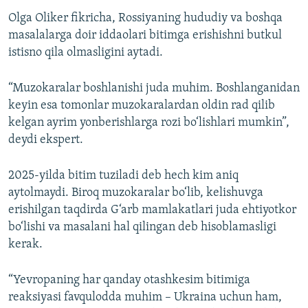
720p
720p
1080p
Olga Oliker fikricha, Rossiyaning hududiy va boshqa
1080p
masalalarga doir iddaolari bitimga erishishni butkul
istisno qila olmasligini aytadi.
“Muzokaralar boshlanishi juda muhim. Boshlanganidan
keyin esa tomonlar muzokaralardan oldin rad qilib
kelgan ayrim yonberishlarga rozi bo‘lishlari mumkin”,
deydi ekspert.
2025-yilda bitim tuziladi deb hech kim aniq
aytolmaydi. Biroq muzokaralar bo‘lib, kelishuvga
erishilgan taqdirda G‘arb mamlakatlari juda ehtiyotkor
bo‘lishi va masalani hal qilingan deb hisoblamasligi
kerak.
“Yevropaning har qanday otashkesim bitimiga
reaksiyasi favqulodda muhim – Ukraina uchun ham,