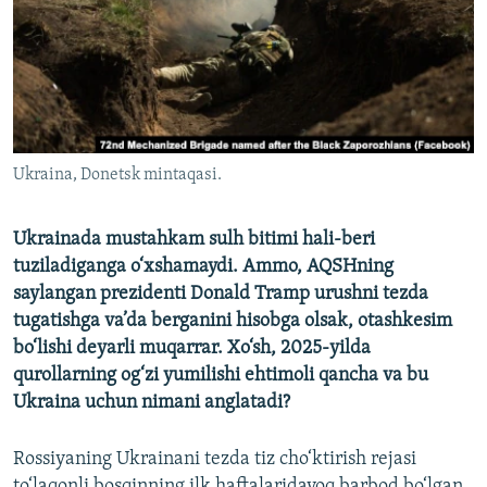
Ukraina, Donetsk mintaqasi.
Ukrainada mustahkam sulh bitimi hali-beri
tuziladiganga o‘xshamaydi. Ammo, AQSHning
saylangan prezidenti Donald Tramp urushni tezda
tugatishga va’da berganini hisobga olsak, otashkesim
bo‘lishi deyarli muqarrar. Xo‘sh, 2025-yilda
qurollarning og‘zi yumilishi ehtimoli qancha va bu
Ukraina uchun nimani anglatadi?
Rossiyaning Ukrainani tezda tiz cho‘ktirish rejasi
to‘laqonli bosqinning ilk haftalaridayoq barbod bo‘lgan