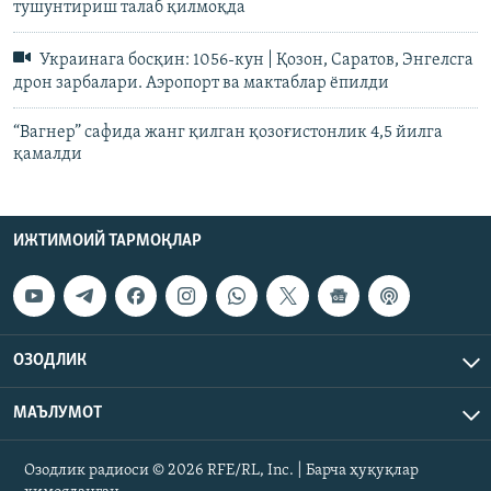
тушунтириш талаб қилмоқда
Украинага босқин: 1056-кун | Қозон, Саратов, Энгелсга
дрон зарбалари. Аэропорт ва мактаблар ёпилди
“Вагнер” сафида жанг қилган қозоғистонлик 4,5 йилга
қамалди
ИЖТИМОИЙ ТАРМОҚЛАР
ОЗОДЛИК
МАЪЛУМОТ
Озодлик радиоси © 2026 RFE/RL, Inc. | Барча ҳуқуқлар