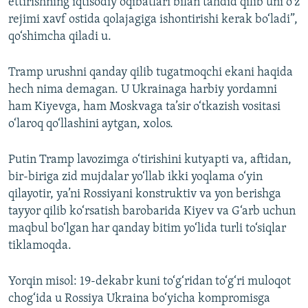
ettirishning iqtisodiy oqibatlari bilan tahdid qilib uni o‘z
rejimi xavf ostida qolajagiga ishontirishi kerak bo‘ladi”,
qo‘shimcha qiladi u.
Tramp urushni qanday qilib tugatmoqchi ekani haqida
hech nima demagan. U Ukrainaga harbiy yordamni
ham Kiyevga, ham Moskvaga ta’sir o‘tkazish vositasi
o‘laroq qo‘llashini aytgan, xolos.
Putin Tramp lavozimga o‘tirishini kutyapti va, aftidan,
bir-biriga zid mujdalar yo‘llab ikki yoqlama o‘yin
qilayotir, ya’ni Rossiyani konstruktiv va yon berishga
tayyor qilib ko‘rsatish barobarida Kiyev va G‘arb uchun
maqbul bo‘lgan har qanday bitim yo‘lida turli to‘siqlar
tiklamoqda.
Yorqin misol: 19-dekabr kuni to‘g‘ridan to‘g‘ri muloqot
chog‘ida u Rossiya Ukraina bo‘yicha kompromisga