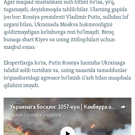
Agar maqsad mustahkam sulh bitimi bo‘lsa, yo‘q,
tugamaydi, deyishmoqda tahlilchilar. Ularning gapida
jon bor: Rossiya prezidenti Vladimir Putin, sulhdan lof
urgani bilan, Ukrainada Moskva hukmronligini
qoldirmaydigan kelishuvga rozi bo‘lmaydi. Biroq
bunaqa shart Kiyev va uning ittifoqchilari uchun
maqbul emas.
Ekspertlarga ko‘ra, Putin Rossiya hamisha Ukrainaga
tahdid solib turishini va, uning nazarida tamaddunlar
to‘qnashuvidagi agressor bo‘lmish G‘arb bilan muqobala
qilishini istaydi.
Украинага босқин: 1057-кун | Канберра австралияликнинг ўлими юзасидан Россиядан тушунтириш талаб қилмоқда
билан
Озодлик радиоси
Айни дамда медиа-манба мавжуд эмас