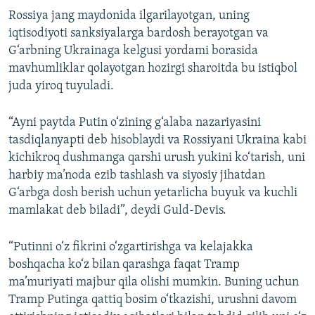
Rossiya jang maydonida ilgarilayotgan, uning
iqtisodiyoti sanksiyalarga bardosh berayotgan va
G‘arbning Ukrainaga kelgusi yordami borasida
mavhumliklar qolayotgan hozirgi sharoitda bu istiqbol
juda yiroq tuyuladi.
“Ayni paytda Putin o‘zining g‘alaba nazariyasini
tasdiqlanyapti deb hisoblaydi va Rossiyani Ukraina kabi
kichikroq dushmanga qarshi urush yukini ko‘tarish, uni
harbiy ma’noda ezib tashlash va siyosiy jihatdan
G‘arbga dosh berish uchun yetarlicha buyuk va kuchli
mamlakat deb biladi”, deydi Guld-Devis.
“Putinni o‘z fikrini o‘zgartirishga va kelajakka
boshqacha ko‘z bilan qarashga faqat Tramp
ma’muriyati majbur qila olishi mumkin. Buning uchun
Tramp Putinga qattiq bosim o‘tkazishi, urushni davom