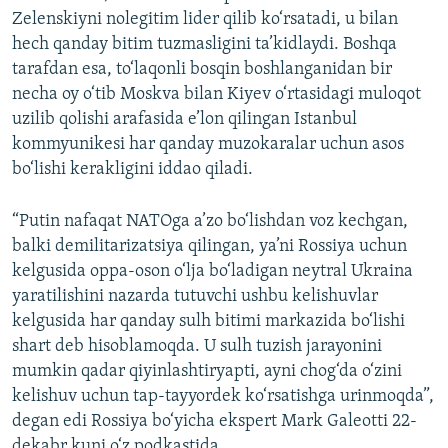
Zelenskiyni nolegitim lider qilib ko‘rsatadi, u bilan
hech qanday bitim tuzmasligini ta’kidlaydi. Boshqa
tarafdan esa, to‘laqonli bosqin boshlanganidan bir
necha oy o‘tib Moskva bilan Kiyev o‘rtasidagi muloqot
uzilib qolishi arafasida e’lon qilingan Istanbul
kommyunikesi har qanday muzokaralar uchun asos
bo‘lishi kerakligini iddao qiladi.
“Putin nafaqat NATOga a’zo bo‘lishdan voz kechgan,
balki demilitarizatsiya qilingan, ya’ni Rossiya uchun
kelgusida oppa-oson o‘lja bo‘ladigan neytral Ukraina
yaratilishini nazarda tutuvchi ushbu kelishuvlar
kelgusida har qanday sulh bitimi markazida bo‘lishi
shart deb hisoblamoqda. U sulh tuzish jarayonini
mumkin qadar qiyinlashtiryapti, ayni chog‘da o‘zini
kelishuv uchun tap-tayyordek ko‘rsatishga urinmoqda”,
degan edi Rossiya bo‘yicha ekspert Mark Galeotti 22-
dekabr kuni o‘z podkastida.