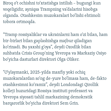
Biroq o‘t ochishni to‘xtatishga intilish – bugungi kun
voqeligidir, ayniqsa Trampning va’dalarini hisobga
olganda. Otashkesim muzokaralari bo‘lishi ehtimoli
tobora ortmoqda.
“Tramp rossiyaliklar va ukrainlarni ham o‘zi bilan, ham
bir-birlari bilan gaplashishga majbur qiladigan
ko‘rinadi. Bu yaxshi g‘oya”, deydi Ozodlik bilan
suhbatda Crisis Group'ning Yevropa va Markaziy Osiyo
bo‘yicha dasturlari direktori Olga Oliker.
“O‘ylaymanki, 2025-yilda maxfiy yoki ochiq
muzokaralardan so‘ng de-yure bo‘lmasa ham, de-fakto
otashkesimni ko‘ramiz”, deydi Londondagi Qirollik
kolleji huzuridagi Rossiya instituti professori va
Yevropa siyosati tahlil markazining demokratik
barqarorlik bo‘yicha direktori Sem Grin.