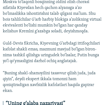
Moskva to‘laqonli bosqinning oldini olish chorasi
sifatida Kiyevdan hech qachon alyansga a’zo
bo‘lmaslikka ishontirishni talab qilgani ma’lum. Shu
bois tahlilchilar G‘arb harbiy blokiga a’zolikning virtual
ekvivalenti bo‘lishi mumkin bo‘lgan har qanday
kelishuv Kremlni g‘azabga soladi, deyishmoqda.
Guld-Devis fikricha, Kiyevning G‘arbdagi ittifoqchilari
kafolat shakli emas, mazmuni mavjud bo‘lgan biron-
nima tashkil qilishga uringudek bo‘lsalar, Putin bunga
yo‘l qo‘ymasligini darhol ochiq anglatajak.
“Buning shakl-shamoyilini tasavvur qilish juda, juda
qiyin”, deydi ekspert ikkala tomonni ham
qoniqtiradigan xavfsizlik kafolatlari haqida gapirar
ekan.
“Uning g‘alaba nazariyasi”