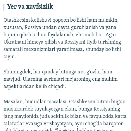
Yer va xavfsizlik
Otashkesim kelishuvi qopqon bo‘lishi ham mumkin,
xususan, Rossiya undan qayta guruhlanish va yana
hujum qilish uchun foydalanishi ehtimoli bor. Agar
Ukrainani himoya qilish va Rossiyani tiyib turishning
samarali mexanizmlari yaratilmasa, shunday bo‘lishi
tayin.
Shuningdek, har qanday bitimga xos g‘ovlar ham
mavjud. Ularning ayrimlari mojaroning eng muhim
aspektlaridan kelib chiqadi.
Masalan, hududlar masalasi. Otashkesim bitimi bugun
muqarrardek tuyulayotgan ekan, bunga Rossiyaning
jang maydonida juda sekinlik bilan va favqulodda katta
talafotlar evaziga erishayotgan, ayni chog‘da barqaror