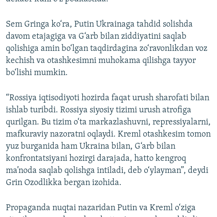
Sem Gringa ko‘ra, Putin Ukrainaga tahdid solishda
davom etajagiga va G‘arb bilan ziddiyatini saqlab
qolishiga amin bo‘lgan taqdirdagina zo‘ravonlikdan voz
kechish va otashkesimni muhokama qilishga tayyor
bo‘lishi mumkin.
“Rossiya iqtisodiyoti hozirda faqat urush sharofati bilan
ishlab turibdi. Rossiya siyosiy tizimi urush atrofiga
qurilgan. Bu tizim o‘ta markazlashuvni, repressiyalarni,
mafkuraviy nazoratni oqlaydi. Kreml otashkesim tomon
yuz burganida ham Ukraina bilan, G‘arb bilan
konfrontatsiyani hozirgi darajada, hatto kengroq
ma’noda saqlab qolishga intiladi, deb o‘ylayman”, deydi
Grin Ozodlikka bergan izohida.
Propaganda nuqtai nazaridan Putin va Kreml o‘ziga