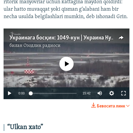
ritorik manyovrlar uchun kattagina maydon qoldirdi:
ular hatto muvaqqat yoki qisman g‘alabani ham bir
necha usulda belgilashlari mumkin, deb ishonadi Grin.
Украинага босқин: 1049-кун | Украина Курскка бостириб кирганига 5 ой тўлди
билан
Озодлик радиоси
Айни дамда медиа-манба мавжуд эмас
Auto
0:00
15:42
240p
Бевосита линк
360p
Auto
240p
360p
480p
480p
“Ulkan xato”