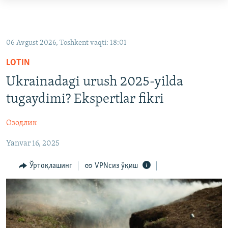
Линклар
Бош
OZODLIK SURISHTIRUVLARI
мавзуларга
OZODVIDEO
06 Avgust 2026, Toshkent vaqti: 18:01
ўтинг
OZODARXIV
Асосий
LOTIN
навигацияга
Ukrainadagi urush 2025-yilda
ўтинг
На русском
tugaydimi? Ekspertlar fikri
Қидиришга
ўтинг
ИЖТИМОИЙ ТАРМОҚЛАР
Озодлик
Yanvar 16, 2025
Ўртоқлашинг
VPNсиз ўқиш
Озодлик бошқа тилларда