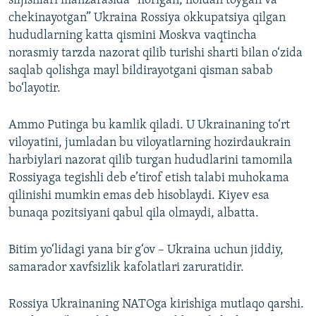
siljishlari manzarasida “horigan, holdan toygan va
chekinayotgan” Ukraina Rossiya okkupatsiya qilgan
hududlarning katta qismini Moskva vaqtincha
norasmiy tarzda nazorat qilib turishi sharti bilan o‘zida
saqlab qolishga mayl bildirayotgani qisman sabab
bo‘layotir.
Ammo Putinga bu kamlik qiladi. U Ukrainaning to‘rt
viloyatini, jumladan bu viloyatlarning hozirdaukrain
harbiylari nazorat qilib turgan hududlarini tamomila
Rossiyaga tegishli deb e’tirof etish talabi muhokama
qilinishi mumkin emas deb hisoblaydi. Kiyev esa
bunaqa pozitsiyani qabul qila olmaydi, albatta.
Bitim yo‘lidagi yana bir g‘ov – Ukraina uchun jiddiy,
samarador xavfsizlik kafolatlari zaruratidir.
Rossiya Ukrainaning NATOga kirishiga mutlaqo qarshi.