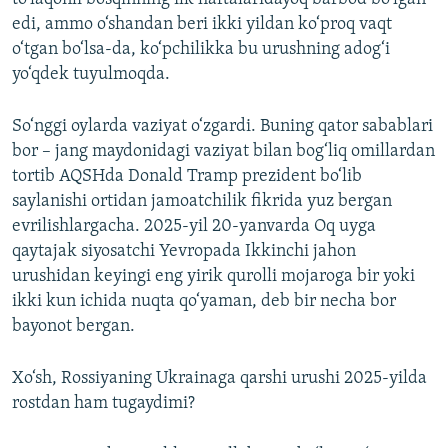
edi, ammo o‘shandan beri ikki yildan ko‘proq vaqt
o‘tgan bo‘lsa-da, ko‘pchilikka bu urushning adog‘i
yo‘qdek tuyulmoqda.
So‘nggi oylarda vaziyat o‘zgardi. Buning qator sabablari
bor – jang maydonidagi vaziyat bilan bog‘liq omillardan
tortib AQSHda Donald Tramp prezident bo‘lib
saylanishi ortidan jamoatchilik fikrida yuz bergan
evrilishlargacha. 2025-yil 20-yanvarda Oq uyga
qaytajak siyosatchi Yevropada Ikkinchi jahon
urushidan keyingi eng yirik qurolli mojaroga bir yoki
ikki kun ichida nuqta qo‘yaman, deb bir necha bor
bayonot bergan.
Xo‘sh, Rossiyaning Ukrainaga qarshi urushi 2025-yilda
rostdan ham tugaydimi?