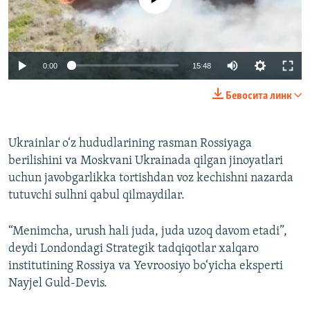
Auto
0:00
15:48
240p
Бевосита линк
360p
Auto
240p
360p
480p
480p
Ukrainlar o‘z hududlarining rasman Rossiyaga
berilishini va Moskvani Ukrainada qilgan jinoyatlari
720p
720p
1080p
uchun javobgarlikka tortishdan voz kechishni nazarda
1080p
tutuvchi sulhni qabul qilmaydilar.
“Menimcha, urush hali juda, juda uzoq davom etadi”,
deydi Londondagi Strategik tadqiqotlar xalqaro
institutining Rossiya va Yevroosiyo bo‘yicha eksperti
Nayjel Guld-Devis.