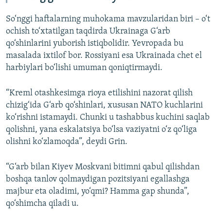
So‘nggi haftalarning muhokama mavzularidan biri – o‘t
ochish to‘xtatilgan taqdirda Ukrainaga G‘arb
qo‘shinlarini yuborish istiqbolidir. Yevropada bu
masalada ixtilof bor. Rossiyani esa Ukrainada chet el
harbiylari bo‘lishi umuman qoniqtirmaydi.
“Kreml otashkesimga rioya etilishini nazorat qilish
chizig‘ida G‘arb qo‘shinlari, xususan NATO kuchlarini
ko‘rishni istamaydi. Chunki u tashabbus kuchini saqlab
qolishni, yana eskalatsiya bo‘lsa vaziyatni o‘z qo‘liga
olishni ko‘zlamoqda”, deydi Grin.
“G‘arb bilan Kiyev Moskvani bitimni qabul qilishdan
boshqa tanlov qolmaydigan pozitsiyani egallashga
majbur eta oladimi, yo‘qmi? Hamma gap shunda”,
qo‘shimcha qiladi u.