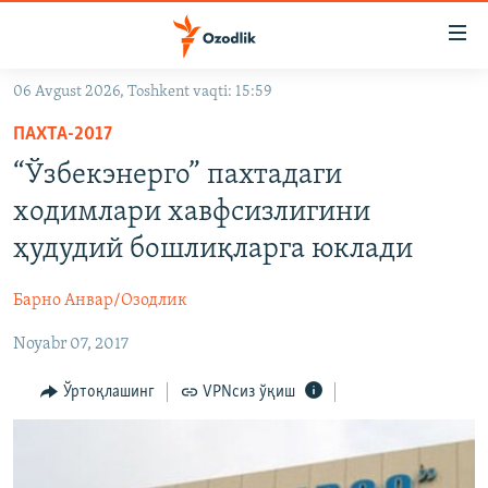
Линклар
Бош
мавзуларга
06 Avgust 2026, Toshkent vaqti: 15:59
ўтинг
OZODLIK SURISHTIRUVLARI
Асосий
ПАХТА-2017
OZODVIDEO
навигацияга
“Ўзбекэнерго” пахтадаги
ўтинг
OZODARXIV
ходимлари хавфсизлигини
Қидиришга
ўтинг
ҳудудий бошлиқларга юклади
На русском
Барно Анвар/Озодлик
ИЖТИМОИЙ ТАРМОҚЛАР
Noyabr 07, 2017
Ўртоқлашинг
VPNсиз ўқиш
Озодлик бошқа тилларда