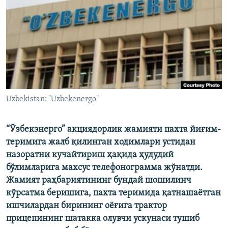
Uzbekistan: "Uzbekenergo"
“Ўзбекэнерго” акциядорлик жамияти пахта йиғим-
теримига жалб қилинган ходимлари устидан
назоратни кучайтириш ҳақида ҳудудий
бўлимларига махсус телефонограмма жўнатди.
Жамият раҳбариятининг бундай шошилинч
кўрсатма беришига, пахта теримида қатнашаётган
ишчилардан бирининг оёғига трактор
прицепининг шатакка олувчи ускунаси тушиб