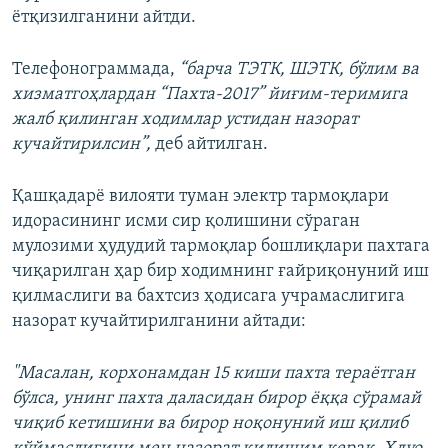
ётқизилганини айтди.
Телефонограммада,
“барча ТЭТК, ШЭТК, бўлим ва
хизматгоҳлардан “Пахта-2017” йиғим-теримига
жалб қилинган ходимлар устидан назорат
кучайтирилсин”,
деб айтилган.
Қашқадарё вилояти туман электр тармоқлари
идорасининг исми сир қолишини сўраган
мулозими ҳудудий тармоқлар бошлиқлари пахтага
чиқарилган ҳар бир ходимнинг ғайриқонуний иш
қилмаслиги ва бахтсиз ҳодисага учрамаслигига
назорат кучайтирилганини айтади:
"Масалан, корхонамдан 15 киши пахта тераётган
бўлса, унинг пахта даласидан бирор ёққа сўрамай
чиқиб кетишини ва бирор ноқонуний иш қилиб