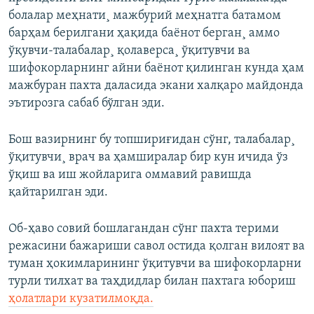
болалар меҳнати¸ мажбурий меҳнатга батамом
барҳам берилгани ҳақида баëнот берган¸ аммо
ўқувчи-талабалар¸ қолаверса¸ ўқитувчи ва
шифокорларнинг айни баëнот қилинган кунда ҳам
мажбуран пахта даласида экани халқаро майдонда
эътирозга сабаб бўлган эди.
Бош вазирнинг бу топшириғидан сўнг, талабалар¸
ўқитувчи¸ врач ва ҳамширалар бир кун ичида ўз
ўқиш ва иш жойларига оммавий равишда
қайтарилган эди.
Об-ҳаво совий бошлагандан сўнг пахта терими
режасини бажариши савол остида қолган вилоят ва
туман ҳокимларининг ўқитувчи ва шифокорларни
турли тилхат ва таҳдидлар билан пахтага юбориш
ҳолатлари кузатилмоқда.