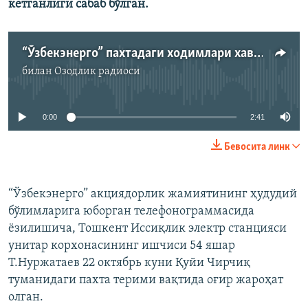
кетганлиги сабаб бўлган.
“Ўзбекэнерго” пахтадаги ходимлари хавфсизлигини ҳудудий бошлиқларга юклади
билан
Озодлик радиоси
Айни дамда медиа-манба мавжуд эмас
0:00
2:41
Бевосита линк
“Ўзбекэнерго” акциядорлик жамиятининг ҳудудий
бўлимларига юборган телефонограммасида
ёзилишича, Тошкент Иссиқлик электр станцияси
унитар корхонасининг ишчиси 54 яшар
Т.Нуржатаев 22 октябрь куни Қуйи Чирчиқ
туманидаги пахта терими вақтида оғир жароҳат
олган.