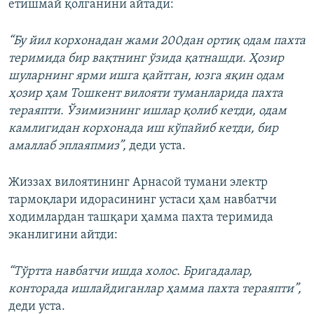
етишмай қолганини айтади:
“Бу йил корхонадан жами 200дан ортиқ одам пахта
теримида бир вақтнинг ўзида қатнашди. Ҳозир
шуларнинг ярми ишга қайтган, юзга яқин одам
ҳозир ҳам Тошкент вилояти туманларида пахта
тераяпти. Ўзимизнинг ишлар қолиб кетди, одам
камлигидан корхонада иш кўпайиб кетди, бир
амаллаб эплаяпмиз”,
деди уста.
Жиззах вилоятининг Арнасой тумани электр
тармоқлари идорасининг устаси ҳам навбатчи
ходимлардан ташқари ҳамма пахта теримида
эканлигини айтди:
“Тўртта навбатчи ишда холос. Бригадалар,
конторада ишлайдиганлар ҳамма пахта тераяпти”,
деди уста.