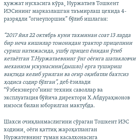
ҳужжат нусхасига кўра¸ Нуржатаев Тошкент
ИЭСининг марказлашган таъмирлаш цехида 4-
разрядли “огнеупоршик” бўлиб ишлаган:
“2017 йил 22 октябрь куни тахминан соат 13 ларда
бир неча кишилар томонидан трактор прицепини
суриш натижасида, ушбу прицеп ёнидан ўтиб
кетаётган Т.Нуржатаевнинг ўнг оёғига шатакловчи
механизм ускунасини(дышло) ерга тушириш
вақтида келиб урилган ва оғир оқибатли бахтсиз
ҳодиса содир бўлган”,
деб ёзилади
“Ўзбекэнерго”нинг техник саволлар ва
эксплуатация бўйича директори Х.Абдураҳмонов
имзоси билан юборилган мактубда.
Шахси очиқланмаслигини сўраган Тошкент ИЭС
ходими¸ оёғи қаттиқ жароҳатланган
Нуржатевнинг туман касалхонасига