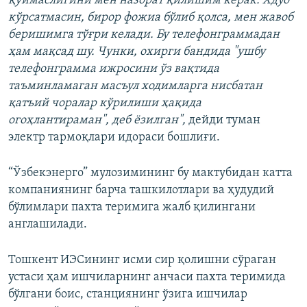
қўймаслигини мен назорат қилишим керак. Хдуо
кўрсатмасин, бирор фожиа бўлиб қолса, мен жавоб
беришимга тўғри келади. Бу телефонграммадан
ҳам мақсад шу. Чунки, охирги бандида "ушбу
телефонграмма ижросини ўз вақтида
таъминламаган масъул ходимларга нисбатан
қатъий чоралар кўрилиши ҳақида
огоҳлантираман", деб ёзилган",
дейди туман
электр тармоқлари идораси бошлиғи.
“Ўзбекэнерго” мулозимининг бу мактубидан катта
компаниянинг барча ташкилотлари ва ҳудудий
бўлимлари пахта теримига жалб қилингани
англашилади.
Тошкент ИЭСининг исми сир қолишни сўраган
устаси ҳам ишчиларнинг анчаси пахта теримида
бўлгани боис, станциянинг ўзига ишчилар