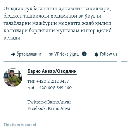
Озодлик суҳбатлашган ҳокимлик вакиллари,
бюджет ташкилоти ходимлари ва ўқувчи-
талабларни мажбурий меҳнатга жалб қилиш
ҳолатлари борлигини мунтазам инкор қилиб
келади.
Ўртоқлашинг
VPNсиз ўқиш
Follow us
Барно Анвар/Озодлик
тел: +420 2 2112 3437
моб:+420 608 549 460
Twitter:@BarnoAnvar
Facebook: Barno Anvar
This item is part of