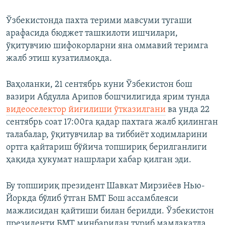
Ўзбекистонда пахта терими мавсуми тугаши
арафасида бюджет ташкилоти ишчилари,
ўқитувчию шифокорларни яна оммавий теримга
жалб этиш кузатилмоқда.
Ваҳоланки, 21 сентябрь куни Ўзбекистон бош
вазири Абдулла Арипов бошчилигида ярим тунда
видеоселектор йиғилиши ўтказилгани
ва унда 22
сентябрь соат 17:00га қадар пахтага жалб қилинган
талабалар, ўқитувчилар ва тиббиёт ходимларини
ортга қайтариш бўйича топшириқ берилганлиги
ҳақида ҳукумат нашрлари хабар қилган эди.
Бу топшириқ президент Шавкат Мирзиëев Нью-
Йоркда бўлиб ўтган БМТ Бош ассамблеяси
мажлисидан қайтиши билан берилди. Ўзбекистон
президенти БМТ минбаридан туриб мамлакатда