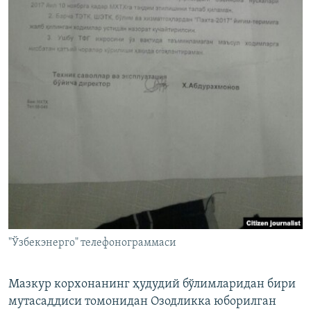
"Ўзбекэнерго" телефонограммаси
Мазкур корхонанинг ҳудудий бўлимларидан бири
мутасаддиси томонидан Озодликка юборилган