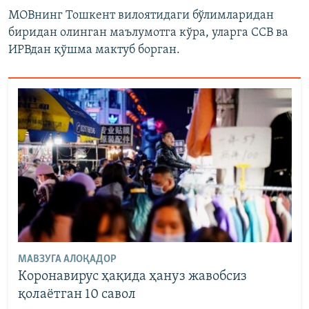
МОВнинг Тошкент вилоятидаги бўлимларидан
биридан олинган маълумотга кўра, уларга ССВ ва
ИРВдан қўшма мактуб борган.
МАВЗУГА АЛОҚАДОР
Коронавирус ҳақида ҳануз жавобсиз
қолаётган 10 савол