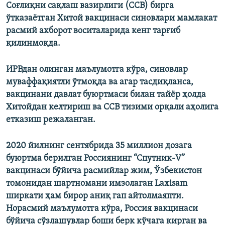
Соғлиқни сақлаш вазирлиги (ССВ) бирга
ўтказаётган Хитой вакцинаси синовлари мамлакат
расмий ахборот воситаларида кенг тарғиб
қилинмоқда.
ИРВдан олинган маълумотга кўра, синовлар
муваффақиятли ўтмоқда ва агар тасдиқланса,
вакцинани давлат буюртмаси билан тайёр ҳолда
Хитойдан келтириш ва ССВ тизими орқали аҳолига
етказиш режаланган.
2020 йилнинг сентябрида 35 миллион дозага
буюртма берилган Россиянинг “Спутник-V”
вакцинаси бўйича расмийлар жим, Ўзбекистон
томонидан шартномани имзолаган Laxisam
ширкати ҳам бирор аниқ гап айтолмаяпти.
Норасмий маълумотга кўра, Россия вакцинаси
бўйича сўзлашувлар боши берк кўчага кирган ва