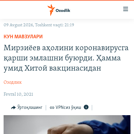
Линклар
Бош
мавзуларга
09 Avgust 2026, Toshkent vaqti: 21:19
ўтинг
OZODLIK SURISHTIRUVLARI
Асосий
КУН МАВЗУЛАРИ
OZODVIDEO
навигацияга
Мирзиёев аҳолини коронавирусга
ўтинг
OZODARXIV
қарши эмлашни буюрди. Ҳамма
Қидиришга
ўтинг
умид Хитой вакцинасидан
На русском
Озодлик
ИЖТИМОИЙ ТАРМОҚЛАР
Fevral 10, 2021
Ўртоқлашинг
VPNсиз ўқиш
Озодлик бошқа тилларда