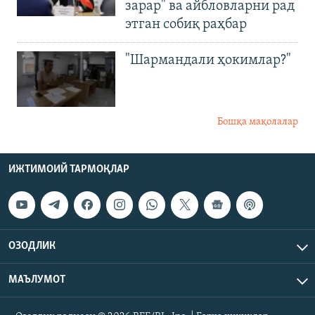
зарар" ва айбловларни рад
этган собиқ раҳбар
"Шармандали ҳокимлар?"
Бошқа мақолалар
ИЖТИМОИЙ ТАРМОҚЛАР
ОЗОДЛИК
МАЪЛУМОТ