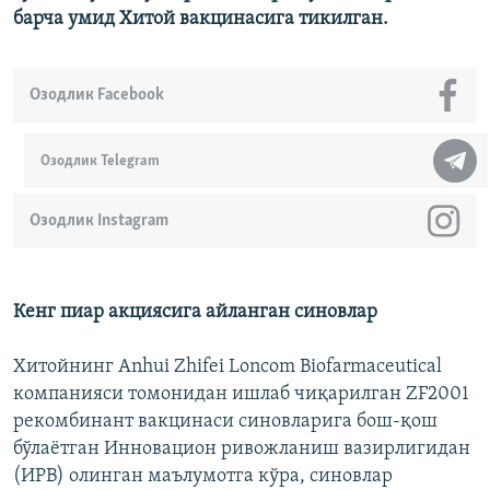
барча умид Хитой вакцинасига тикилган.
Озодлик Facebook
Озодлик Telegram
Озодлик Instagram
Кенг пиар акциясига айланган синовлар
Хитойнинг Anhui Zhifei Loncom Biofarmaceutical
компанияси томонидан ишлаб чиқарилган ZF2001
рекомбинант вакцинаси синовларига бош-қош
бўлаётган Инновацион ривожланиш вазирлигидан
(ИРВ) олинган маълумотга кўра, синовлар