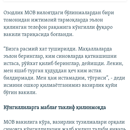
Озодлик МОВ вилоятдаги бўлинмалардан бири
томонидан ижтимоий тармоқларда эълон
қилинган телефон рақамига кўнгилли фуқаро
вакили тариқасида боғланди.
“Бизга расмий хат туширилди. Маҳаллаларда
эълон беринглар, ким синовларда қатнашишни
истаса, рўйхат қилиб беринглар, дейишди. Лекин,
мен яшаб турган ҳудуддан ҳеч ким истак
билдирмади. Мен ҳам истамадим, тўғриси”, - деди
исмини ошкор қилмаётганимиз вазирлик қуйи
бўғин вакили.
Кўнгиллиларга маблағ таклиф қилинмоқда
МОВ вакилига кўра, вазирлик тузилмалари орқали
синовга кўнгиллиларни жалб қилиш талаби январь