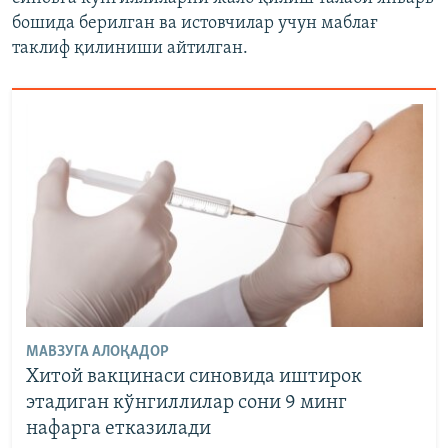
бошида берилган ва истовчилар учун маблағ
таклиф қилиниши айтилган.
МАВЗУГА АЛОҚАДОР
Хитой вакцинаси синовида иштирок
этадиган кўнгиллилар сони 9 минг
нафарга етказилади