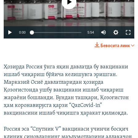
Auto
0:00
5:54
240p
Бевосита линк
360p
Auto
240p
360p
480p
480p
Ҳозирда Россия ўнга яқин давлатда бу вакцинани
ишлаб чиқариш бўйича келишувга эришган.
720p
720p
1080p
Марказий Осиё давлатларидан ҳозирда
1080p
Қозоғистонда ушбу вакцинани ишлаб чиқариш
жараёни бошланди. Бундан ташқари, Қозоғистон
ҳам коронавирусга қарзи “QazCovid-in”
вакцинасини ишлаб чиқишга ҳаракат қилмоқда.
Россия эса “Спутник V” вакцинаси учинчи босқич
клиник синовларнинг маълумотларини аллақачон