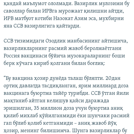
қандай маълумот ололмади. Вазирлик мулозими бу
саволлар билан ИРВга мурожаат қилишни айтди,
ИРВ матбуот котиби Назокат Азим эса, мухбирни
яна ССВ вазирлигига қайтарди.
ССВ тизимидаги Озодлик манбасининг айтишича,
вазирликларнинг расмий жавоб беролмаётгани
Россия вакцинаси бўйича музокараларнинг боши
берк кўчага кириб қолгани билан боғлиқ:
“Бу вакцина ҳозир дунёда талаш бўляпти. 20дан
ортиқ давлатда тасдиқланган, ярим миллиард доза
вакцинага буюртма тайёр турибди. ССВ ўтган йили
мақтаниб айтган келишув қайси даражада
эришилган, 35 миллион доза учун буюртма аниқ
қилиб михлаб қўйилганмиди ёки шунчаки расмий
гап бўлиб қолиб кетганмиди – аниқ жавоб йўқ
ҳозир, менинг билишимча. Шунга вазирликлар бу