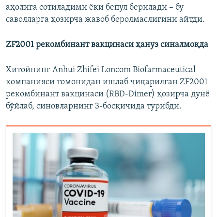
аҳолига сотиладими ёки бепул берилади – бу
саволларга ҳозирча жавоб беролмаслигини айтди.
ZF2001 рекомбинант вакцинаси ҳануз синалмоқда
Хитойнинг Anhui Zhifei Loncom Biofarmaceutical
компанияси томонидан ишлаб чиқарилган ZF2001
рекомбинант вакцинаси (RBD-Dimer) ҳозирча дунё
бўйлаб, синовларнинг 3-босқичида турибди.