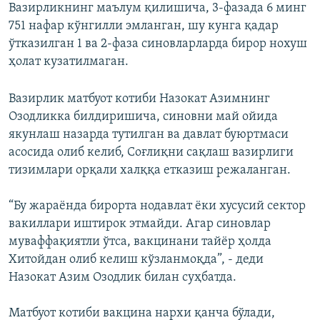
Вазирликнинг маълум қилишича, 3-фазада 6 минг
751 нафар кўнгилли эмланган, шу кунга қадар
ўтказилган 1 ва 2-фаза синовларларда бирор нохуш
ҳолат кузатилмаган.
Вазирлик матбуот котиби Назокат Азимнинг
Озодликка билдиришича, синовни май ойида
якунлаш назарда тутилган ва давлат буюртмаси
асосида олиб келиб, Соғлиқни сақлаш вазирлиги
тизимлари орқали халққа етказиш режаланган.
“Бу жараёнда бирорта нодавлат ёки хусусий сектор
вакиллари иштирок этмайди. Агар синовлар
муваффақиятли ўтса, вакцинани тайёр ҳолда
Хитойдан олиб келиш кўзланмоқда”, - деди
Назокат Азим Озодлик билан суҳбатда.
Матбуот котиби вакцина нархи қанча бўлади,