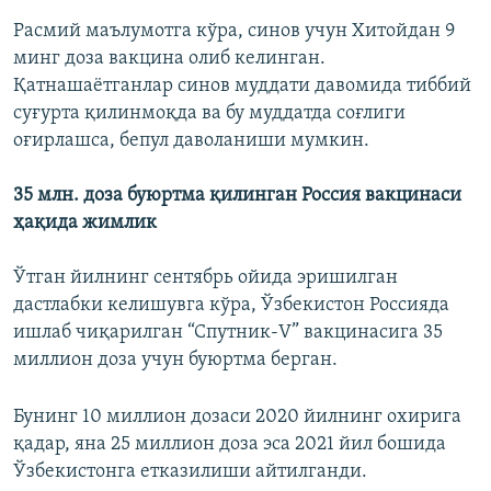
Расмий маълумотга кўра, синов учун Хитойдан 9
минг доза вакцина олиб келинган.
Қатнашаётганлар синов муддати давомида тиббий
суғурта қилинмоқда ва бу муддатда соғлиги
оғирлашса, бепул даволаниши мумкин.
35 млн. доза буюртма қилинган Россия вакцинаси
ҳақида жимлик
Ўтган йилнинг сентябрь ойида эришилган
дастлабки келишувга кўра, Ўзбекистон Россияда
ишлаб чиқарилган “Спутник-V” вакцинасига 35
миллион доза учун буюртма берган.
Бунинг 10 миллион дозаси 2020 йилнинг охирига
қадар, яна 25 миллион доза эса 2021 йил бошида
Ўзбекистонга етказилиши айтилганди.