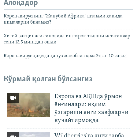
Алоқадор
Коронавируснинг "Жанубий Африка" штамми ҳақида
нималарни биламиз?
Хитой вакцинаси синовида иштирок этишни истаганлар
сони 13,5 мингдан ошди
Коронавирус ҳақида ҳануз жавобсиз қолаётган 10 савол
Кўрмай қолган бўлсангиз
Европа ва АҚШда ўрмон
ёнғинлари: иқлим
ўзгариши янги хавфларни
кучайтирмоқда
Wildberries’га янги зарба,