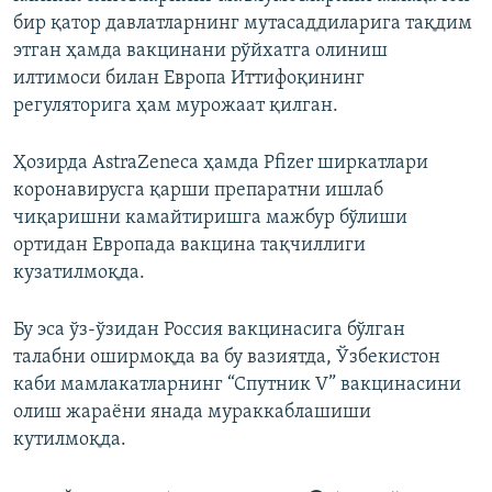
бир қатор давлатларнинг мутасаддиларига тақдим
этган ҳамда вакцинани рўйхатга олиниш
илтимоси билан Европа Иттифоқининг
регуляторига ҳам мурожаат қилган.
Ҳозирда AstraZeneca ҳамда Pfizer ширкатлари
коронавирусга қарши препаратни ишлаб
чиқаришни камайтиришга мажбур бўлиши
ортидан Европада вакцина тақчиллиги
кузатилмоқда.
Бу эса ўз-ўзидан Россия вакцинасига бўлган
талабни оширмоқда ва бу вазиятда, Ўзбекистон
каби мамлакатларнинг “Спутник V” вакцинасини
олиш жараёни янада мураккаблашиши
кутилмоқда.