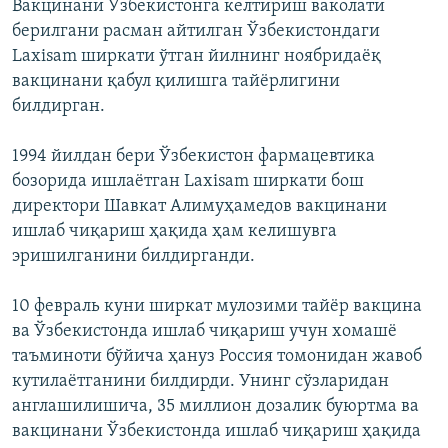
Вакцинани Ўзбекистонга келтириш ваколати
берилгани расман айтилган Ўзбекистондаги
Laxisam ширкати ўтган йилнинг ноябридаёқ
вакцинани қабул қилишга тайёрлигини
билдирган.
1994 йилдан бери Ўзбекистон фармацевтика
бозорида ишлаётган Laxisam ширкати бош
директори Шавкат Алимуҳамедов вакцинани
ишлаб чиқариш ҳақида ҳам келишувга
эришилганини билдирганди.
10 февраль куни ширкат мулозими тайёр вакцина
ва Ўзбекистонда ишлаб чиқариш учун хомашё
таъминоти бўйича ҳануз Россия томонидан жавоб
кутилаётганини билдирди. Унинг сўзларидан
англашилишича, 35 миллион дозалик буюртма ва
вакцинани Ўзбекистонда ишлаб чиқариш ҳақида