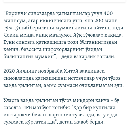
“Биринчи синовларда қатнашганлар учун 400
минг сўм, агар иккинчисига ўтса, яна 200 минг
сўм қўшиб берилиши мумкинлигини айтишганди.
Лекин менда аниқ маълумот йўқ тўловлар ҳақида.
Буни синовга қатнашишга рози бўлганингиздан
кейин, бевосита шифокорларнинг ўзидан
билишингиз мумкин”, - деди вазирлик вакили.
2020 йилнинг ноябрдаёқ Хитой вакцинаси
синовларида қатнашишни истовчилар учун тўлов
ваъда қилинган, аммо суммаси очиқланмаган эди.
Уларга ваъда қилинган тўлов миқдори қанча – бу
саволга ИРВ матбуот котиби: "Ҳар бир кўнгилли
иштирокчи билан шартнома тузилади, ва у ерда
суммаси кўрсатилади", деган жавоб берди.