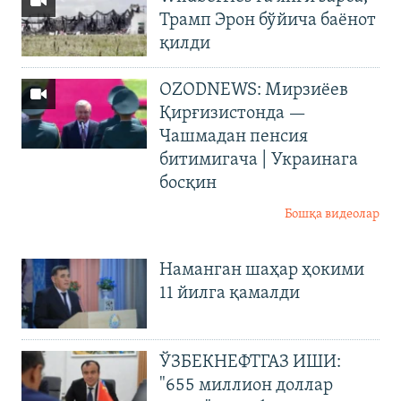
Трамп Эрон бўйича баёнот
қилди
OZODNEWS: Мирзиёев
Қирғизистонда —
Чашмадан пенсия
битимигача | Украинага
босқин
Бошқа видеолар
Наманган шаҳар ҳокими
11 йилга қамалди
ЎЗБЕКНЕФТГАЗ ИШИ:
"655 миллион доллар