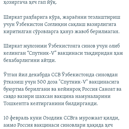
ҳозиргача ҳеч гап йўқ.
Ширкат раҳбарига кўра, жараённи тезлаштириш
учун Ўзбекистон Соғлиқни сақлаш вазирлигига
киритилган сўровларга ҳануз жавоб берилмаган.
Ширкат мулозими Ўзбекистонга синов учун олиб
келинган “Спутник-V” вакцинаси тақдиридан ҳам
бехабарлигини айтди.
Ўтган йил декабрда ССВ Ўзбекистонда синовдан
ўтказиш учун 500 доза "Спутник-V" вакцинасига
буюртма берилгани ва кейинроқ Россия Саноат ва
савдо вазири шахсан вакцина намуналарини
Тошкентга келтирганини билдирганди.
10 февраль куни Озодлик ССВга мурожаат қилди,
аммо Россия вакцинаси синовлари ҳақида ҳеч