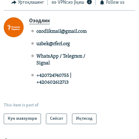
Ўртоқлашинг
VPNсиз ўқиш
Follow us
Озодлик
ozodlikmail@gmail.com
uzbek@rferl.org
WhatsApp / Telegram /
Signal
+420724740755 |
+420602612713
This item is part of
Кун мавзулари
Сиёсат
Иқтисод