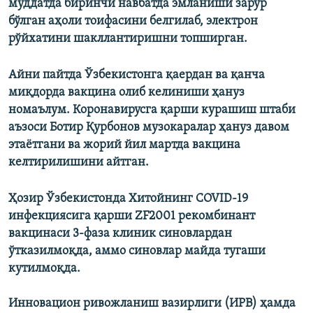
муддатда биринчи навбатда эмланиши зарур
бўлган аҳоли тоифасини белгилаб, электрон
рўйхатини шакллантиришни топширган.
Айни пайтда Ўзбекистонга қаердан ва қанча
миқдорда вакцина олиб келиниши ҳануз
номаълум. Коронавирусга қарши курашиш штаби
аъзоси Ботир Қурбонов музокаралар ҳануз давом
этаётгани ва жорий йил мартда вакцина
келтирилишини айтган.
Ҳозир Ўзбекистонда Хитойнинг COVID-19
инфекциясига қарши ZF2001 рекомбинант
вакцинаси 3-фаза клиник синовлардан
ўтказилмоқда, аммо синовлар майда тугаши
кутилмоқда.
Инновацион ривожланиш вазирлиги (ИРВ) ҳамда