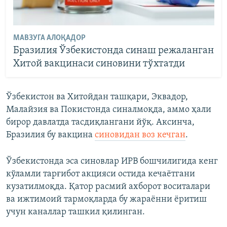
МАВЗУГА АЛОҚАДОР
Бразилия Ўзбекистонда синаш режаланган
Хитой вакцинаси синовини тўхтатди
Ўзбекистон ва Хитойдан ташқари, Эквадор,
Малайзия ва Покистонда синалмоқда, аммо ҳали
бирор давлатда тасдиқлангани йўқ. Аксинча,
Бразилия бу вакцина
синовидан воз кечган
.
Ўзбекистонда эса синовлар ИРВ бошчилигида кенг
кўламли тарғибот акцияси остида кечаётгани
кузатилмоқда. Қатор расмий ахборот воситалари
ва ижтимоий тармоқларда бу жараённи ёритиш
учун каналлар ташкил қилинган.