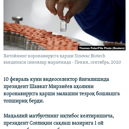
Хитойнинг коронавирусга қарши Sinovac Biotech
вакцинаси синовлар жараёнида - Пекин, сентябрь, 2020
10 февраль куни видеоселектор йиғилишида
президент Шавкат Мирзиёев аҳолини
коронавирусга қарши эмлашни тезроқ бошлашга
топшириқ берди.
Маҳаллий матбуотнинг иқтибос келтиришича,
президент Cоғлиқни сақлаш вазирига 1 ой