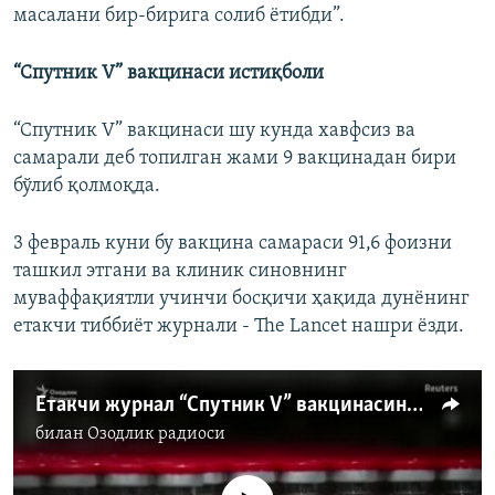
масалани бир-бирига солиб ётибди”.
“Спутник V” вакцинаси истиқболи
“Спутник V” вакцинаси шу кунда хавфсиз ва
самарали деб топилган жами 9 вакцинадан бири
бўлиб қолмоқда.
3 февраль куни бу вакцина самараси 91,6 фоизни
ташкил этгани ва клиник синовнинг
муваффақиятли учинчи босқичи ҳақида дунёнинг
етакчи тиббиёт журнали - The Lancet нашри ёзди.
Етакчи журнал “Спутник V” вакцинасини хавфсиз ва самарали деб топгандан сўнг кўпроқ мамлакатлар Россия вакцинасини ишлаб чиқармоқчи
билан
Озодлик радиоси
Айни дамда медиа-манба мавжуд эмас