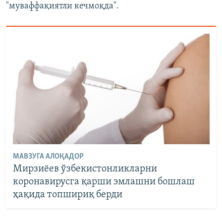
"муваффақиятли кечмоқда".
МАВЗУГА АЛОҚАДОР
Мирзиёев ўзбекистонликларни
коронавирусга қарши эмлашни бошлаш
ҳақида топшириқ берди