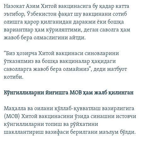
Назокат Азим Хитой вакцинасига бу қадар катта
эътибор, Ўзбекистон фақат шу вакцинани сотиб
олишга қарор қилганидан даракми ёки бошқа
вариантлар ҳам кўриляптими, деган саволга ҳам
жавоб бера олмаслигини айтди.
“Биз ҳозирча Хитой вакцинаси синовларини
ўтказяпмиз ва бошқа вакциналар ҳақидаги
саволларга жавоб бера олмаймиз”, деди матбуот
котиби.
Кўнгиллиларни йиғишга МОВ ҳам жалб қилинган
Маҳалла ва оилани қўллаб-қувватлаш вазирлигига
(МОВ) Хитой вакцинасини ўзида синашни истовчи
кўнгиллиларни топиш ва рўйхатини
шакллантириш вазифаси берилгани маълум бўлди.