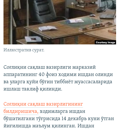
Иллюстратив сурат.
Соғлиқни сақлаш вазирлиги марказий
аппаратининг 40 фоиз ходими ишдан олинди
ва уларга қуйи бўғин тиббиёт муассасаларида
ишлаш таклиф қилинди.
Соғлиқни сақлаш вазирлигининг
билдиришича,
ходимларга ишдан
бўшатилгани тўғрисида 14 декабрь куни ўтган
йиғилишда маълум қилинган. Ишдан