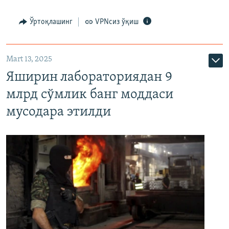
Ўртоқлашинг
VPNсиз ўқиш
Mart 13, 2025
Яширин лабораториядан 9
млрд сўмлик банг моддаси
мусодара этилди