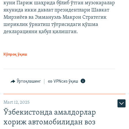
куни Париж шаҳрида бўлиб ўтган музокаралар
якунида икки давлат президентлари Шавкат
Мирзиёев ва Эммануэль Макрон Стратегик
шериклик ўрнатиш тўғрисидаги қўшма
декларацияни қабул қилишган.
Кўпроқ ўқиш
Ўртоқлашинг
VPNсиз ўқиш
Mart 12, 2025
Ўзбекистонда амалдорлар
хориж автомобилидан воз