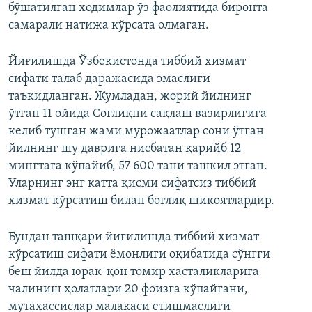
бўшатилган ходимлар ўз фаолиятида биронта
самарали натижа кўрсата олмаган.
Йиғилишда Ўзбекистонда тиббий хизмат
сифати талаб даражасида эмаслиги
таъкидланган. Жумладан, жорий йилнинг
ўтган 11 ойида Соғлиқни сақлаш вазирлигига
келиб тушган жами мурожаатлар сони ўтган
йилнинг шу даврига нисбатан қарийб 12
мингтага кўпайиб, 57 600 тани ташкил этган.
Уларнинг энг катта қисми сифатсиз тиббий
хизмат кўрсатиш билан боғлиқ шикоятлардир.
Бундан ташқари йиғилишда тиббий хизмат
кўрсатиш сифати ёмонлиги оқибатида сўнгги
беш йилда юрак-қон томир хасталикларига
чалиниш ҳолатлари 20 фоизга кўпайгани,
мутахассислар малакаси етишмаслиги