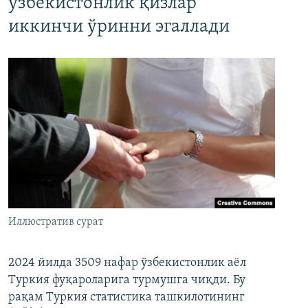
ўзбекистонлик қизлар
иккинчи ўринни эгаллади
Иллюстратив сурат
2024 йилда 3509 нафар ўзбекистонлик аёл
Туркия фуқароларига турмушга чиқди. Бу
рақам Туркия статистика ташкилотининг