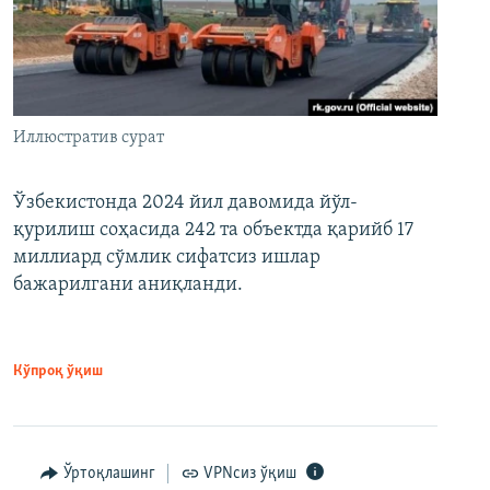
Иллюстратив сурат
Ўзбекистонда 2024 йил давомида йўл-
қурилиш соҳасида 242 та объектда қарийб 17
миллиард сўмлик сифатсиз ишлар
бажарилгани аниқланди.
Кўпроқ ўқиш
Ўртоқлашинг
VPNсиз ўқиш