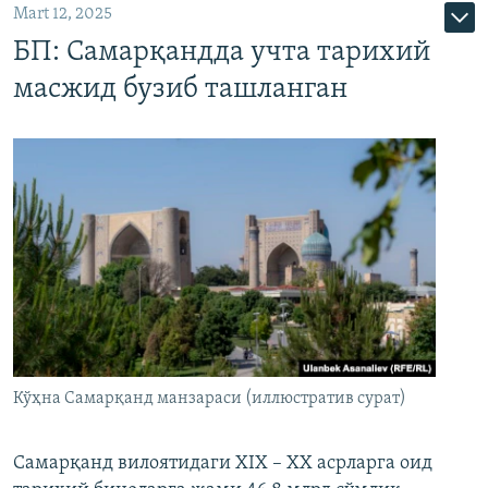
Mart 12, 2025
БП: Самарқандда учта тарихий
масжид бузиб ташланган
Кўҳна Самарқанд манзараси (иллюстратив сурат)
Самарқанд вилоятидаги XIX – XX асрларга оид