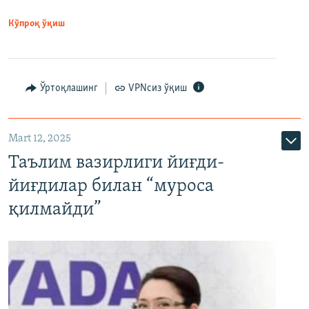
Кўпроқ ўқиш
Ўртоқлашинг
VPNсиз ўқиш
Mart 12, 2025
Таълим вазирлиги йиғди-
йиғдилар билан “муроса
қилмайди”