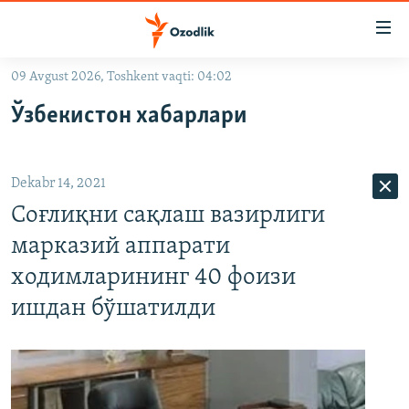
Линклар
Бош
мавзуларга
09 Avgust 2026, Toshkent vaqti: 04:02
ўтинг
OZODLIK SURISHTIRUVLARI
Асосий
Ўзбекистон хабарлари
OZODVIDEO
навигацияга
ўтинг
OZODARXIV
Қидиришга
Dekabr 14, 2021
ўтинг
На русском
Соғлиқни сақлаш вазирлиги
марказий аппарати
ИЖТИМОИЙ ТАРМОҚЛАР
ходимларининг 40 фоизи
ишдан бўшатилди
Озодлик бошқа тилларда