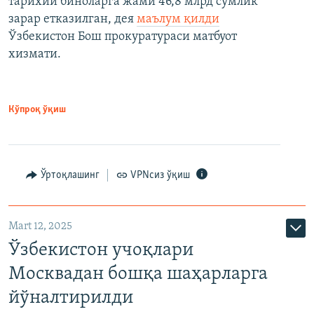
тарихий биноларга жами 46,8 млрд сўмлик
зарар етказилган, дея
маълум қилди
Ўзбекистон Бош прокуратураси матбуот
хизмати.
Кўпроқ ўқиш
Ўртоқлашинг
VPNсиз ўқиш
Mart 12, 2025
Ўзбекистон учоқлари
Москвадан бошқа шаҳарларга
йўналтирилди