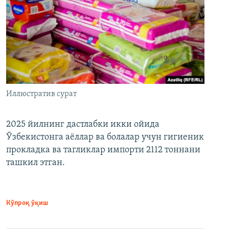
Иллюстратив сурат
2025 йилнинг дастлабки икки ойида
Ўзбекистонга аёллар ва болалар учун гигиеник
прокладка ва тагликлар импорти 2112 тоннани
ташкил этган.
Кўпроқ ўқиш