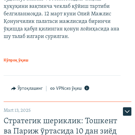
ҳуқуқини вақтинча чеклаб қўйиш тартиби
белгиланмоқда. 12 март куни Олий Мажлис
Қонунчилик палатаси мажлисида биринчи
ўқишда қабул қилинган қонун лойиҳасида ана
шу талаб илгари сурилган.
Кўпроқ ўқиш
Ўртоқлашинг
VPNсиз ўқиш
Mart 13, 2025
Стратегик шериклик: Тошкент
ва Париж ўртасида 10 дан зиёд