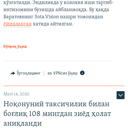
қўзғатилди. Эндиликда у колония иши тартиб-
интизомини бузишда айбланмоқда. Бу ҳақда
Баратовнинг Sota.Vision нашри томонидан
ёйинланган
хатида айтилган.
Кўпроқ ўқиш
Ўртоқлашинг
VPNсиз ўқиш
Mart 14, 2025
Ноқонуний таксичилик билан
боғлиқ 108 мингдан зиёд ҳолат
аниқланди