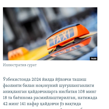
Иллюстратив сурат
Ўзбекистонда 2024 йилда йўловчи ташиш
фаолияти билан ноқонуний шуғулланганлиги
аниқланган ҳайдовчиларга нисбатан 108 минг
18 та баённома расмийлаштирилган, натижада
42 минг 141 нафар ҳайдовчи ўз вақтида