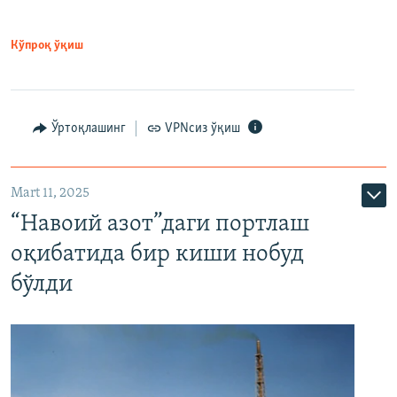
Кўпроқ ўқиш
Ўртоқлашинг
VPNсиз ўқиш
Mart 11, 2025
“Навоий азот”даги портлаш
оқибатида бир киши нобуд
бўлди