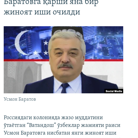
Баратовга қарши яна бир
жиноят иши очилди
Усмон Баратов
Россиядаги колонияда жазо муддатини
ўтаётган “Ватандош” ўзбеклар жамияти раиси
Усмон Баратовга нисбатан янги жиноят иши