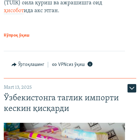
(ТÜİК) оила қуриш ва ажрашишга оид
ҳисобот
ида акс этган.
Кўпроқ ўқиш
Ўртоқлашинг
VPNсиз ўқиш
Mart 13, 2025
Ўзбекистонга таглик импорти
кескин қисқарди