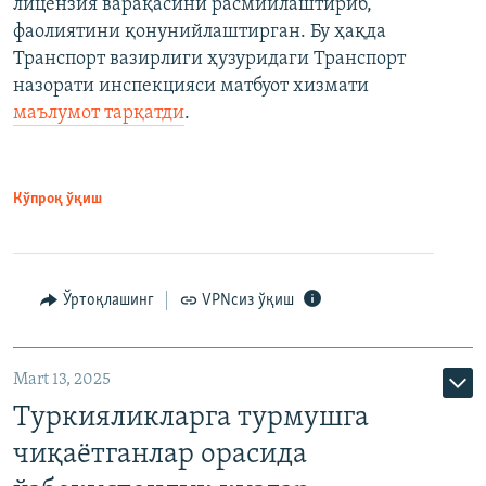
лицензия варақасини расмийлаштириб,
фаолиятини қонунийлаштирган. Бу ҳақда
Транспорт вазирлиги ҳузуридаги Транспорт
назорати инспекцияси матбуот хизмати
маълумот тарқатди
.
Кўпроқ ўқиш
Ўртоқлашинг
VPNсиз ўқиш
Mart 13, 2025
Туркияликларга турмушга
чиқаётганлар орасида