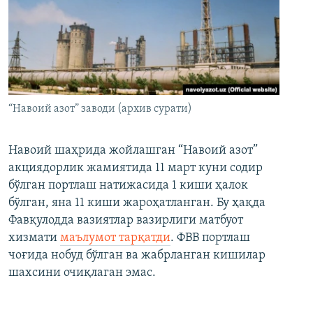
“Навоий азот” заводи (архив сурати)
Навоий шаҳрида жойлашган “Навоий азот”
акциядорлик жамиятида 11 март куни содир
бўлган портлаш натижасида 1 киши ҳалок
бўлган, яна 11 киши жароҳатланган. Бу ҳақда
Фавқулодда вазиятлар вазирлиги матбуот
хизмати
маълумот тарқатди
. ФВВ портлаш
чоғида нобуд бўлган ва жабрланган кишилар
шахсини очиқлаган эмас.