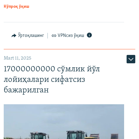
Кўпроқ ўқиш
Ўртоқлашинг
VPNсиз ўқиш
Mart 11, 2025
17000000000 сўмлик йўл
лойиҳалари сифатсиз
бажарилган