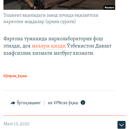
Тошкент яқинидаги завод печида ёқилаётган
наркотик моддалар (архив сурати)
Фарғона туманида нарколаборатория фош
этилди, дея
маълум қилди
Ўзбекистон Давлат
хавфсизлик хизмати матбуот хизмати.
Кўпроқ ўқиш
Ўртоқлашинг
VPNсиз ўқиш
Mart 13, 2025