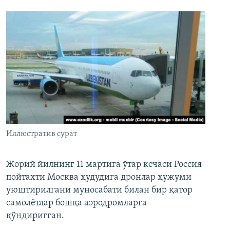
Иллюстратив сурат
Жорий йилнинг 11 мартига ўтар кечаси Россия
пойтахти Москва ҳудудига дронлар ҳужуми
уюштирилгани муносабати билан бир қатор
самолётлар бошқа аэродромларга
қўндиригган.