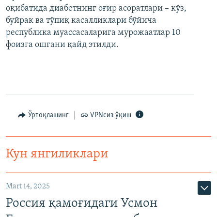
оқибатида диабетнинг оғир асоратлари – кўз,
буйрак ва тўпиқ касалликлари бўйича
республика муассасаларига мурожаатлар 10
фоизга ошгани қайд этилди.
Ўртоқлашинг
VPNсиз ўқиш
Кун янгиликлари
Mart 14, 2025
Россия қамоғидаги Усмон