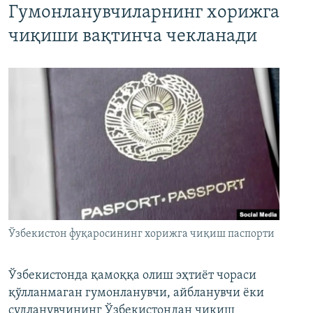
Гумонланувчиларнинг хорижга
чиқиши вақтинча чекланади
Ўзбекистон фуқаросининг хорижга чиқиш паспорти
Ўзбекистонда қамоққа олиш эҳтиёт чораси
қўлланмаган гумонланувчи, айбланувчи ёки
судланувчининг Ўзбекистондан чиқиш