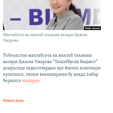
Мактабгача ва мактаб таълими вазири Ҳилола
Умарова
Ўзбекистон мактабгача ва мактаб таълими
вазири Ҳилола Умарова “Ташаббусли бюджет”
доирасида педагоглардан пул йиғиш ҳолатлари
кузатилса, тизим вакилларини бу ҳақда хабар
беришга
чақирди
.
Кўпроқ ўқиш