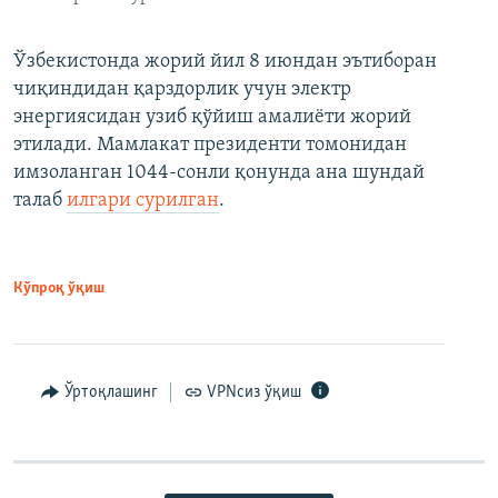
Ўзбекистонда жорий йил 8 июндан эътиборан
чиқиндидан қарздорлик учун электр
энергиясидан узиб қўйиш амалиёти жорий
этилади. Мамлакат президенти томонидан
имзоланган 1044-сонли қонунда ана шундай
талаб
илгари сурилган
.
Кўпроқ ўқиш
Ўртоқлашинг
VPNсиз ўқиш