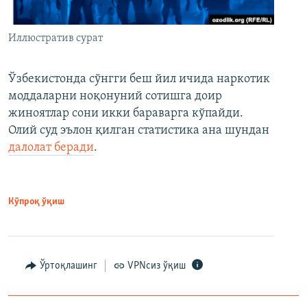
Иллюстратив сурат
Ўзбекистонда сўнгги беш йил ичида наркотик
моддаларни ноқонуний сотишга доир
жиноятлар сони икки бараварга кўпайди.
Олий суд эълон қилган статистика ана шундан
далолат беради
.
Кўпроқ ўқиш
Ўртоқлашинг
VPNсиз ўқиш