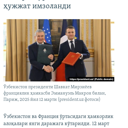
ҳужжат имзоланди
Ўзбекистон президенти Шавкат Мирзиёев
франциялик ҳамкасби Эммануэль Макрон билан,
Париж, 2025 йил 12 марти (president.uz фотоси)
Ўзбекистон ва Франция ўртасидаги ҳамкорлик
алоқалари янги даражага кўтарилди. 12 март