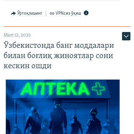
Ўртоқлашинг
VPNсиз ўқиш
Mart 12, 2025
Ўзбекистонда банг моддалари
билан боғлиқ жиноятлар сони
кескин ошди