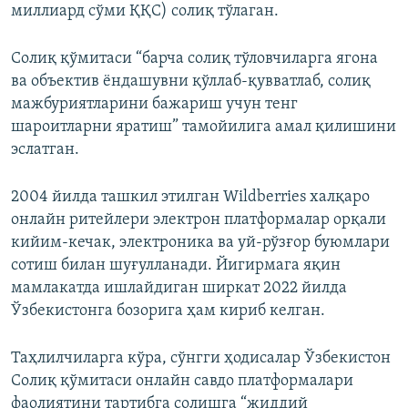
миллиард сўми ҚҚС) солиқ тўлаган.
Солиқ қўмитаси “барча солиқ тўловчиларга ягона
ва объектив ёндашувни қўллаб-қувватлаб, солиқ
мажбуриятларини бажариш учун тенг
шароитларни яратиш” тамойилига амал қилишини
эслатган.
2004 йилда ташкил этилган Wildberries халқаро
онлайн ритейлери электрон платформалар орқали
кийим-кечак, электроника ва уй-рўзғор буюмлари
сотиш билан шуғулланади. Йигирмага яқин
мамлакатда ишлайдиган ширкат 2022 йилда
Ўзбекистонга бозорига ҳам кириб келган.
Таҳлилчиларга кўра, сўнгги ҳодисалар Ўзбекистон
Солиқ қўмитаси онлайн савдо платформалари
фаолиятини тартибга солишга “жиддий