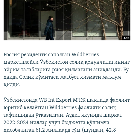
Россия резиденти саналган Wildberries
маркетплейси Ўзбекистон солиқ қонунчилигининг
айрим талабларига риоя қилмагани аниқланди. Бу
ҳақда Солиқ қўмитаси матбуот хизмати маълум
қилди.
Ўзбекистонда WB Int Export МЧЖ шаклида фаолият
юритиб келаётган Wildberries фаолияти солиқ
тафтишидан ўтказилган. Аудит якунида ширкат
2022-2024 йиллар учун бюджетга қўшимча
ҳисобланган 51,2 миллиард сўм (шундан, 42,8