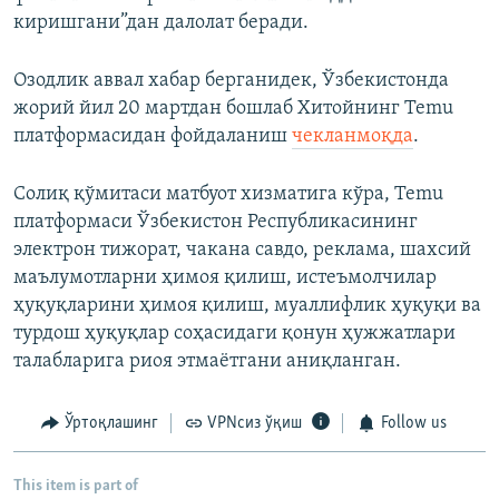
киришгани”дан далолат беради.
Озодлик аввал хабар берганидек, Ўзбекистонда
жорий йил 20 мартдан бошлаб Хитойнинг Temu
платформасидан фойдаланиш
чекланмоқда
.
Солиқ қўмитаси матбуот хизматига кўра, Temu
платформаси Ўзбекистон Республикасининг
электрон тижорат, чакана савдо, реклама, шахсий
маълумотларни ҳимоя қилиш, истеъмолчилар
ҳуқуқларини ҳимоя қилиш, муаллифлик ҳуқуқи ва
турдош ҳуқуқлар соҳасидаги қонун ҳужжатлари
талабларига риоя этмаётгани аниқланган.
Ўртоқлашинг
VPNсиз ўқиш
Follow us
This item is part of