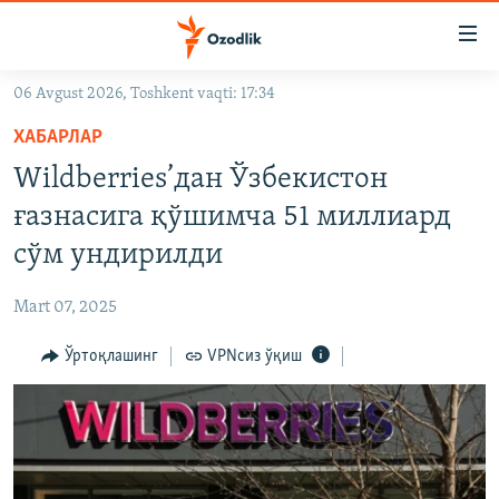
Линклар
Бош
мавзуларга
06 Avgust 2026, Toshkent vaqti: 17:34
ўтинг
OZODLIK SURISHTIRUVLARI
Асосий
ХАБАРЛАР
OZODVIDEO
навигацияга
Wildberries’дан Ўзбекистон
ўтинг
OZODARXIV
ғазнасига қўшимча 51 миллиард
Қидиришга
ўтинг
сўм ундирилди
На русском
Mart 07, 2025
ИЖТИМОИЙ ТАРМОҚЛАР
Ўртоқлашинг
VPNсиз ўқиш
Озодлик бошқа тилларда