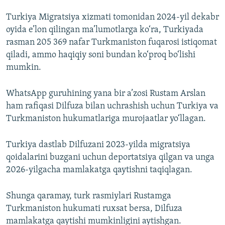
Turkiya Migratsiya xizmati tomonidan 2024-yil dekabr
oyida e’lon qilingan ma’lumotlarga ko‘ra, Turkiyada
rasman 205 369 nafar Turkmaniston fuqarosi istiqomat
qiladi, ammo haqiqiy soni bundan ko‘proq bo‘lishi
mumkin.
WhatsApp guruhining yana bir a’zosi Rustam Arslan
ham rafiqasi Dilfuza bilan uchrashish uchun Turkiya va
Turkmaniston hukumatlariga murojaatlar yo‘llagan.
Turkiya dastlab Dilfuzani 2023-yilda migratsiya
qoidalarini buzgani uchun deportatsiya qilgan va unga
2026-yilgacha mamlakatga qaytishni taqiqlagan.
Shunga qaramay, turk rasmiylari Rustamga
Turkmaniston hukumati ruxsat bersa, Dilfuza
mamlakatga qaytishi mumkinligini aytishgan.