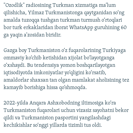
"Ozodlik" radiosining Turkman xizmatiga ma’lum
qilishicha, Yilmaz Turkmanistonga qaytganidan so‘ng
amalda tuzoqqa tushgan turkman turmush o‘rtoqlari
bor turk erkaklaridan iborat WhatsApp guruhining 60
ga yaqin a’zosidan biridir.
Gazga boy Turkmaniston o‘z fuqarolarining Turkiyaga
ommaviy ko‘chib ketishidan xijolat bo‘layotganga
o‘xshaydi. Bu tendensiya yomon boshqarilayotgan
iqtisodiyotda imkoniyatlar yo‘qligini ko‘rsatib,
amaldorlar shaxsan tan olgan mamlakat aholisining tez
kamayib borishiga hissa qo‘shmoqda.
2022-yilda Anqara Ashxobodning iltimosiga ko‘ra
Turkmaniston fuqarolari uchun vizasiz sayohatni bekor
qildi va Turkmaniston pasportini yangilashdagi
kechikishlar so‘nggi yillarda tizimli tus oldi.