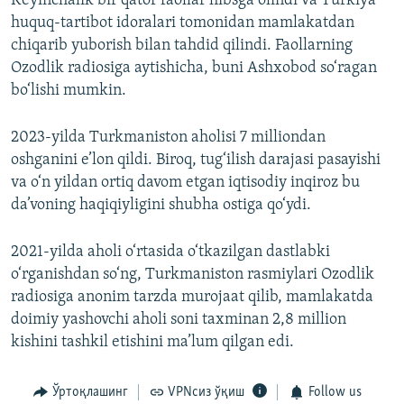
Keyinchalik bir qator faollar hibsga olindi va Turkiya
huquq-tartibot idoralari tomonidan mamlakatdan
720p
chiqarib yuborish bilan tahdid qilindi. Faollarning
1080p
Ozodlik radiosiga aytishicha, buni Ashxobod so‘ragan
bo‘lishi mumkin.
Auto
240p
360p
480p
2023-yilda Turkmaniston aholisi 7 milliondan
720p
1080p
oshganini e’lon qildi. Biroq, tug‘ilish darajasi pasayishi
va o‘n yildan ortiq davom etgan iqtisodiy inqiroz bu
da’voning haqiqiyligini shubha ostiga qo‘ydi.
2021-yilda aholi o‘rtasida o‘tkazilgan dastlabki
o‘rganishdan so‘ng, Turkmaniston rasmiylari Ozodlik
radiosiga anonim tarzda murojaat qilib, mamlakatda
doimiy yashovchi aholi soni taxminan 2,8 million
kishini tashkil etishini ma’lum qilgan edi.
Ўртоқлашинг
VPNсиз ўқиш
Follow us