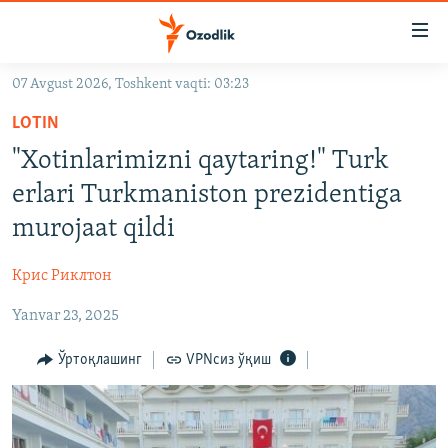
Линклар
Бош
мавзуларга
07 Avgust 2026, Toshkent vaqti: 03:23
ўтинг
OZODLIK SURISHTIRUVLARI
Асосий
LOTIN
OZODVIDEO
навигацияга
"Xotinlarimizni qaytaring!" Turk
ўтинг
OZODARXIV
erlari Turkmaniston prezidentiga
Қидиришга
ўтинг
murojaat qildi
На русском
Крис Риклтон
ИЖТИМОИЙ ТАРМОҚЛАР
Yanvar 23, 2025
Ўртоқлашинг
VPNсиз ўқиш
Озодлик бошқа тилларда