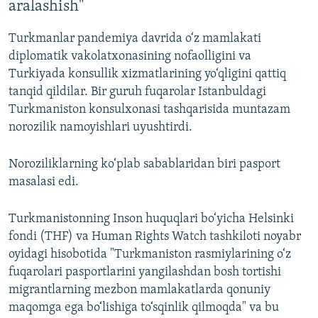
aralashish"
Turkmanlar pandemiya davrida o‘z mamlakati
diplomatik vakolatxonasining nofaolligini va
Turkiyada konsullik xizmatlarining yo‘qligini qattiq
tanqid qildilar. Bir guruh fuqarolar Istanbuldagi
Turkmaniston konsulxonasi tashqarisida muntazam
norozilik namoyishlari uyushtirdi.
Noroziliklarning ko‘plab sabablaridan biri pasport
masalasi edi.
Turkmanistonning Inson huquqlari bo‘yicha Helsinki
fondi (THF) va Human Rights Watch tashkiloti noyabr
oyidagi hisobotida "Turkmaniston rasmiylarining o‘z
fuqarolari pasportlarini yangilashdan bosh tortishi
migrantlarning mezbon mamlakatlarda qonuniy
maqomga ega bo‘lishiga to‘sqinlik qilmoqda" va bu