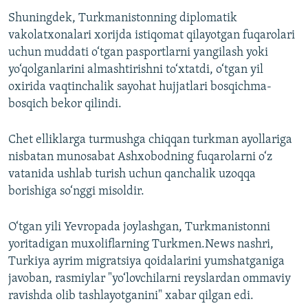
Shuningdek, Turkmanistonning diplomatik
vakolatxonalari xorijda istiqomat qilayotgan fuqarolari
uchun muddati o‘tgan pasportlarni yangilash yoki
yo‘qolganlarini almashtirishni to‘xtatdi, o‘tgan yil
oxirida vaqtinchalik sayohat hujjatlari bosqichma-
bosqich bekor qilindi.
Chet elliklarga turmushga chiqqan turkman ayollariga
nisbatan munosabat Ashxobodning fuqarolarni o‘z
vatanida ushlab turish uchun qanchalik uzoqqa
borishiga so‘nggi misoldir.
O‘tgan yili Yevropada joylashgan, Turkmanistonni
yoritadigan muxoliflarning Turkmen.News nashri,
Turkiya ayrim migratsiya qoidalarini yumshatganiga
javoban, rasmiylar "yo‘lovchilarni reyslardan ommaviy
ravishda olib tashlayotganini" xabar qilgan edi.