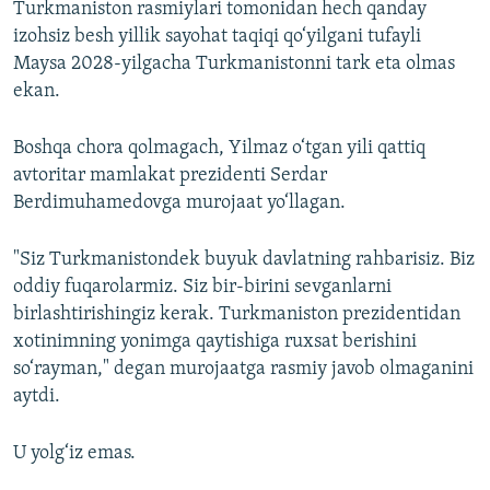
Turkmaniston rasmiylari tomonidan hech qanday
izohsiz besh yillik sayohat taqiqi qo‘yilgani tufayli
Maysa 2028-yilgacha Turkmanistonni tark eta olmas
ekan.
Boshqa chora qolmagach, Yilmaz o‘tgan yili qattiq
avtoritar mamlakat prezidenti Serdar
Berdimuhamedovga murojaat yo‘llagan.
"Siz Turkmanistondek buyuk davlatning rahbarisiz. Biz
oddiy fuqarolarmiz. Siz bir-birini sevganlarni
birlashtirishingiz kerak. Turkmaniston prezidentidan
xotinimning yonimga qaytishiga ruxsat berishini
so‘rayman," degan murojaatga rasmiy javob olmaganini
aytdi.
U yolg‘iz emas.