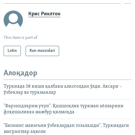
Крис Риклтон
This item is part of
Lotin
Kun mavzulari
Алоқадор
Туркияда 38 киши қалбаки алкоголдан ўлди. Аксари –
ўзбеклар ва туркманлар
"Фарзандларим учун". Қашшоқлик туркман аёлларини
фоҳишаликка мажбур қилмоқда
"Бизнинг мавзеъни ўзбеклардан тозалашди". Туркиядаги
мигрантлар аҳволи