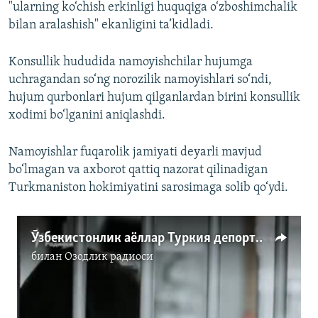
"ularning ko‘chish erkinligi huquqiga o‘zboshimchalik
bilan aralashish" ekanligini ta’kidladi.
Konsullik hududida namoyishchilar hujumga
uchragandan so‘ng norozilik namoyishlari so‘ndi,
hujum qurbonlari hujum qilganlardan birini konsullik
xodimi bo‘lganini aniqlashdi.
Namoyishlar fuqarolik jamiyati deyarli mavjud
bo‘lmagan va axborot qattiq nazorat qilinadigan
Turkmaniston hokimiyatini sarosimaga solib qo‘ydi.
Ўзбекистонлик аёллар Туркия депортация марказидаги оғир шароитлардан шикоят қилишмоқда
билан
Озодлик радиоси