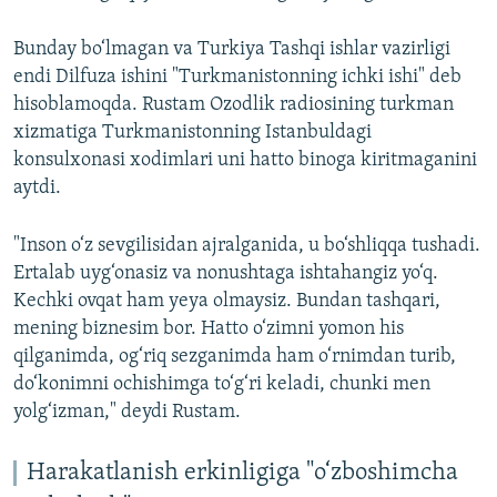
Bunday bo‘lmagan va Turkiya Tashqi ishlar vazirligi
endi Dilfuza ishini "Turkmanistonning ichki ishi" deb
hisoblamoqda. Rustam Ozodlik radiosining turkman
xizmatiga Turkmanistonning Istanbuldagi
konsulxonasi xodimlari uni hatto binoga kiritmaganini
aytdi.
"Inson o‘z sevgilisidan ajralganida, u bo‘shliqqa tushadi.
Ertalab uyg‘onasiz va nonushtaga ishtahangiz yo‘q.
Kechki ovqat ham yeya olmaysiz. Bundan tashqari,
mening biznesim bor. Hatto o‘zimni yomon his
qilganimda, og‘riq sezganimda ham o‘rnimdan turib,
do‘konimni ochishimga to‘g‘ri keladi, chunki men
yolg‘izman," deydi Rustam.
Harakatlanish erkinligiga "o‘zboshimcha