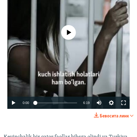
Айни дамда медиа-манба мавжуд
эмас
Auto
0:00
6:19
240p
Бевосита линк
360p
480p