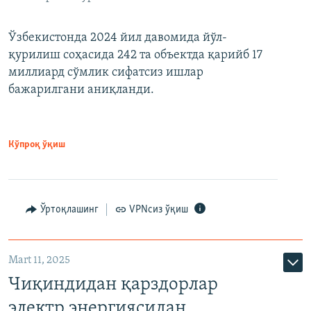
Ўзбекистонда 2024 йил давомида йўл-
қурилиш соҳасида 242 та объектда қарийб 17
миллиард сўмлик сифатсиз ишлар
бажарилгани аниқланди.
Кўпроқ ўқиш
Ўртоқлашинг
VPNсиз ўқиш
Mart 11, 2025
Чиқиндидан қарздорлар
электр энергиясидан