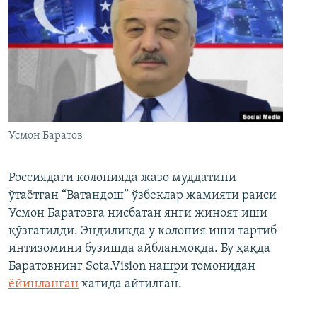
Усмон Баратов
Россиядаги колонияда жазо муддатини
ўтаётган “Ватандош” ўзбеклар жамияти раиси
Усмон Баратовга нисбатан янги жиноят иши
қўзғатилди. Эндиликда у колония иши тартиб-
интизомини бузишда айбланмоқда. Бу ҳақда
Баратовнинг Sota.Vision нашри томонидан
ёйинланган
хатида айтилган.