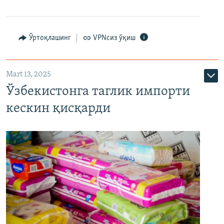
Ўртоқлашинг
VPNсиз ўқиш
Mart 13, 2025
Ўзбекистонга таглик импорти
кескин қисқарди