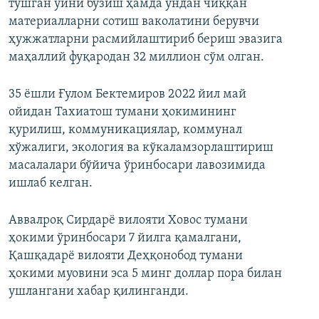
тушган уйни бузиш ҳамда ундан чиққан
материалларни сотиш ваколатини берувчи
ҳужжатларни расмийлаштириб бериш эвазига
маҳаллий фуқародан 32 миллион сўм олган.
35 ёшли Ғулом Бектемиров 2022 йил май
ойидан Тахиатош тумани ҳокимининг
қурилиш, коммуникациялар, коммунал
хўжалиги, экология ва кўкаламзорлаштириш
масалалари бўйича ўринбосари лавозимида
ишлаб келган.
Аввалроқ Сирдарё вилояти Ховос тумани
ҳокими ўринбосари 7 йилга қамалгани,
Қашқадарё вилояти Деҳқонобод тумани
ҳокими муовини эса 5 минг доллар пора билан
ушлангани хабар қилинганди.