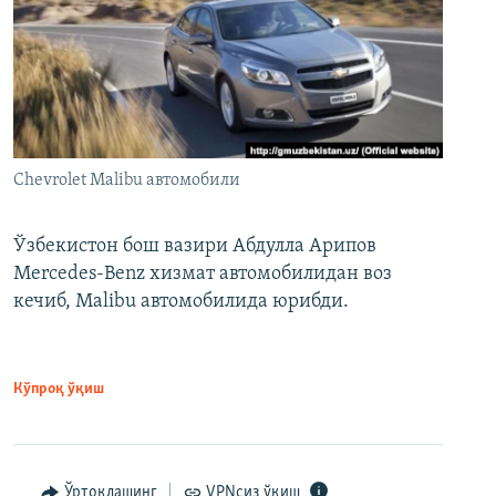
Chevrolet Malibu автомобили
Ўзбекистон бош вазири Абдулла Арипов
Mercedes-Benz хизмат автомобилидан воз
кечиб, Malibu автомобилида юрибди.
Кўпроқ ўқиш
Ўртоқлашинг
VPNсиз ўқиш