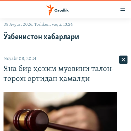
Линклар
Бош
мавзуларга
08 Avgust 2026, Toshkent vaqti: 13:24
ўтинг
OZODLIK SURISHTIRUVLARI
Асосий
Ўзбекистон хабарлари
OZODVIDEO
навигацияга
ўтинг
OZODARXIV
Қидиришга
Noyabr 08, 2024
ўтинг
На русском
Яна бир ҳоким муовини талон-
торож ортидан қамалди
ИЖТИМОИЙ ТАРМОҚЛАР
Озодлик бошқа тилларда