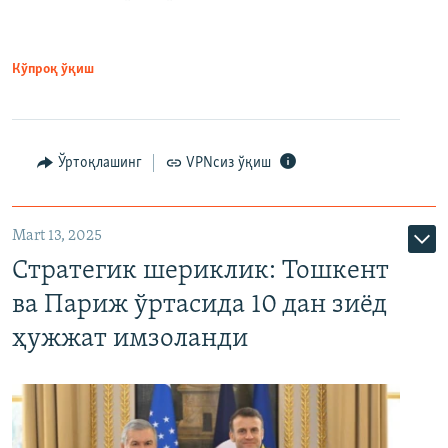
Кўпроқ ўқиш
Ўртоқлашинг
VPNсиз ўқиш
Mart 13, 2025
Стратегик шериклик: Тошкент
ва Париж ўртасида 10 дан зиёд
ҳужжат имзоланди