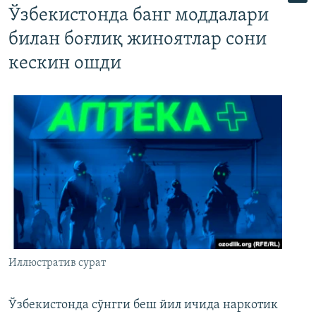
Ўзбекистонда банг моддалари
билан боғлиқ жиноятлар сони
кескин ошди
Иллюстратив сурат
Ўзбекистонда сўнгги беш йил ичида наркотик