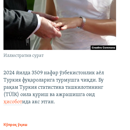
Иллюстратив сурат
2024 йилда 3509 нафар ўзбекистонлик аёл
Туркия фуқароларига турмушга чиқди. Бу
рақам Туркия статистика ташкилотининг
(ТÜİК) оила қуриш ва ажрашишга оид
ҳисобот
ида акс этган.
Кўпроқ ўқиш