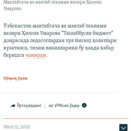
Мактабгача ва мактаб таълими вазири Ҳилола
Умарова
Ўзбекистон мактабгача ва мактаб таълими
вазири Ҳилола Умарова “Ташаббусли бюджет”
доирасида педагоглардан пул йиғиш ҳолатлари
кузатилса, тизим вакилларини бу ҳақда хабар
беришга
чақирди
.
Кўпроқ ўқиш
Ўртоқлашинг
VPNсиз ўқиш
Mart 12, 2025