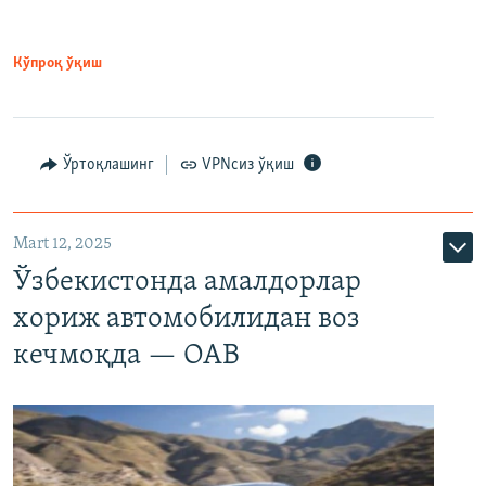
Кўпроқ ўқиш
Ўртоқлашинг
VPNсиз ўқиш
Mart 12, 2025
Ўзбекистонда амалдорлар
хориж автомобилидан воз
кечмоқда — ОАВ