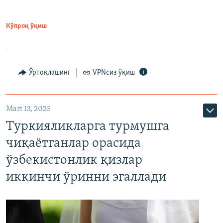
Кўпроқ ўқиш
Ўртоқлашинг
VPNсиз ўқиш
Mart 13, 2025
Туркияликларга турмушга
чиқаётганлар орасида
ўзбекистонлик қизлар
иккинчи ўринни эгаллади