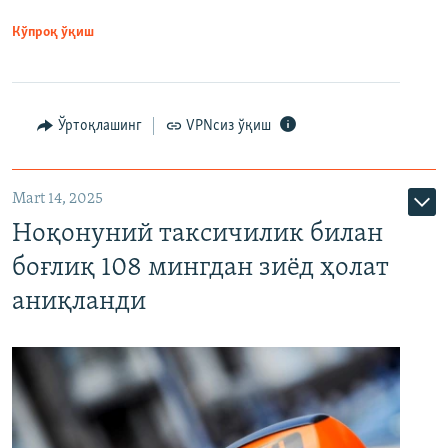
Кўпроқ ўқиш
Ўртоқлашинг
VPNсиз ўқиш
Mart 14, 2025
Ноқонуний таксичилик билан
боғлиқ 108 мингдан зиёд ҳолат
аниқланди