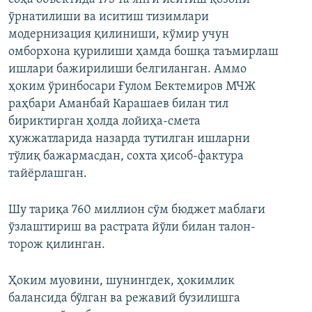
ўрнатилиши ва иситиш тизимлари
модернизация қилиниши, кўмир учун
омборхона қурилиши ҳамда бошқа таъмирлаш
ишлари бажирилиши белгиланган. Аммо
ҳоким ўринбосари Ғулом Бектемиров МЧЖ
раҳбари Аманбай Карашаев билан тил
бириктирган ҳолда лойиҳа-смета
ҳужжатларида назарда тутилган ишларни
тўлиқ бажармасдан, сохта ҳисоб-фактура
тайёрлашган.
Шу тариқа 760 миллион сўм бюджет маблағи
ўзлаштириш ва растрата йўли билан талон-
торож қилинган.
Ҳоким муовини, шунингдек, ҳокимлик
балансида бўлган ва режавий бузилишга