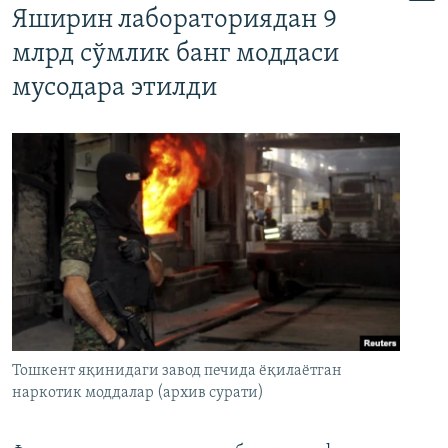
Яширин лабораториядан 9
млрд сўмлик банг моддаси
мусодара этилди
Тошкент яқинидаги завод печида ёқилаётган
наркотик моддалар (архив сурати)