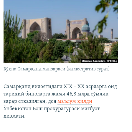
Кўҳна Самарқанд манзараси (иллюстратив сурат)
Самарқанд вилоятидаги XIX – XX асрларга оид
тарихий биноларга жами 46,8 млрд сўмлик
зарар етказилган, дея
маълум қилди
Ўзбекистон Бош прокуратураси матбуот
хизмати.