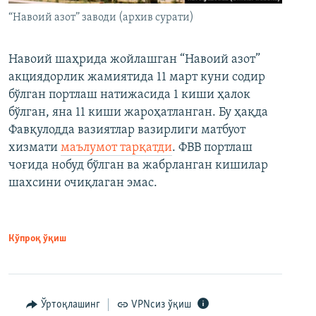
“Навоий азот” заводи (архив сурати)
Навоий шаҳрида жойлашган “Навоий азот”
акциядорлик жамиятида 11 март куни содир
бўлган портлаш натижасида 1 киши ҳалок
бўлган, яна 11 киши жароҳатланган. Бу ҳақда
Фавқулодда вазиятлар вазирлиги матбуот
хизмати
маълумот тарқатди
. ФВВ портлаш
чоғида нобуд бўлган ва жабрланган кишилар
шахсини очиқлаган эмас.
Кўпроқ ўқиш
Ўртоқлашинг
VPNсиз ўқиш