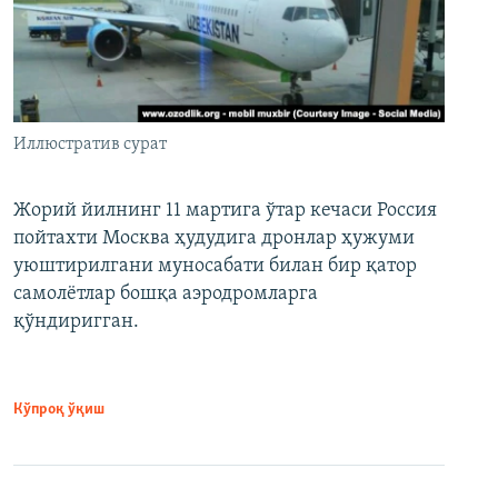
Иллюстратив сурат
Жорий йилнинг 11 мартига ўтар кечаси Россия
пойтахти Москва ҳудудига дронлар ҳужуми
уюштирилгани муносабати билан бир қатор
самолётлар бошқа аэродромларга
қўндиригган.
Кўпроқ ўқиш