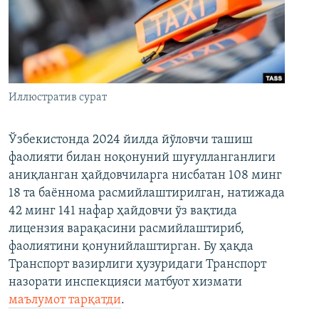
Иллюстратив сурат
Ўзбекистонда 2024 йилда йўловчи ташиш
фаолияти билан ноқонуний шуғулланганлиги
аниқланган ҳайдовчиларга нисбатан 108 минг
18 та баённома расмийлаштирилган, натижада
42 минг 141 нафар ҳайдовчи ўз вақтида
лицензия варақасини расмийлаштириб,
фаолиятини қонунийлаштирган. Бу ҳақда
Транспорт вазирлиги ҳузуридаги Транспорт
назорати инспекцияси матбуот хизмати
маълумот тарқатди
.