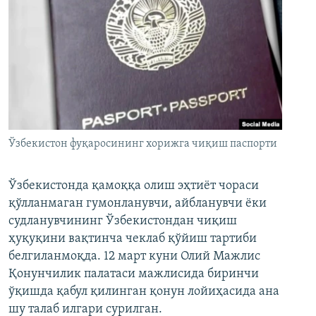
Ўзбекистон фуқаросининг хорижга чиқиш паспорти
Ўзбекистонда қамоққа олиш эҳтиёт чораси
қўлланмаган гумонланувчи, айбланувчи ёки
судланувчининг Ўзбекистондан чиқиш
ҳуқуқини вақтинча чеклаб қўйиш тартиби
белгиланмоқда. 12 март куни Олий Мажлис
Қонунчилик палатаси мажлисида биринчи
ўқишда қабул қилинган қонун лойиҳасида ана
шу талаб илгари сурилган.