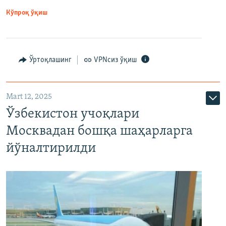
Кўпроқ ўқиш
Ўртоқлашинг
VPNсиз ўқиш
Mart 12, 2025
Ўзбекистон учоқлари
Москвадан бошқа шаҳарларга
йўналтирилди