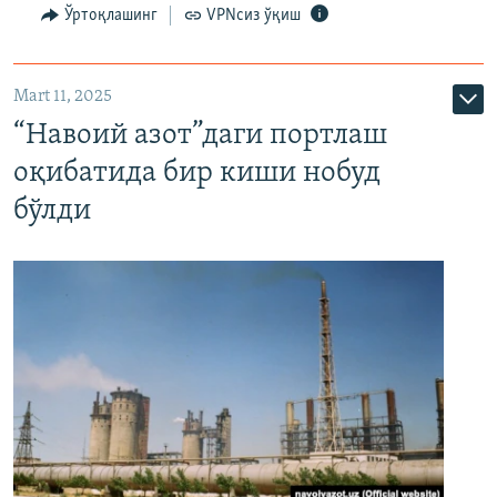
Ўртоқлашинг
VPNсиз ўқиш
Mart 11, 2025
“Навоий азот”даги портлаш
оқибатида бир киши нобуд
бўлди