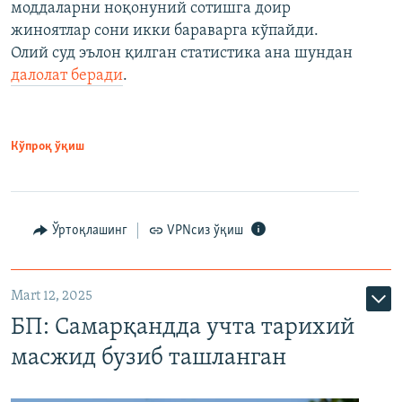
моддаларни ноқонуний сотишга доир
жиноятлар сони икки бараварга кўпайди.
Олий суд эълон қилган статистика ана шундан
далолат беради
.
Кўпроқ ўқиш
Ўртоқлашинг
VPNсиз ўқиш
Mart 12, 2025
БП: Самарқандда учта тарихий
масжид бузиб ташланган