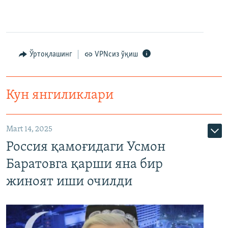
Ўртоқлашинг
VPNсиз ўқиш
Кун янгиликлари
Mart 14, 2025
Россия қамоғидаги Усмон
Баратовга қарши яна бир
жиноят иши очилди