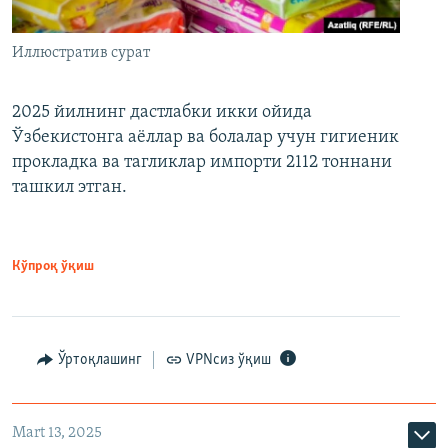
Иллюстратив сурат
2025 йилнинг дастлабки икки ойида
Ўзбекистонга аёллар ва болалар учун гигиеник
прокладка ва тагликлар импорти 2112 тоннани
ташкил этган.
Кўпроқ ўқиш
Ўртоқлашинг
VPNсиз ўқиш
Mart 13, 2025