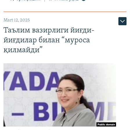
Mart 12, 2025
Таълим вазирлиги йиғди-
йиғдилар билан “муроса
қилмайди”