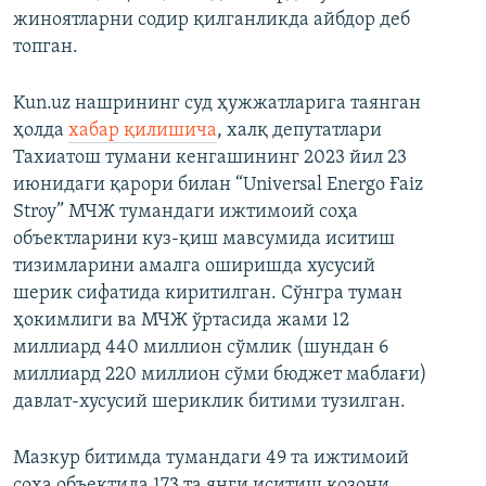
жиноятларни содир қилганликда айбдор деб
топган.
Kun.uz нашрининг суд ҳужжатларига таянган
ҳолда
хабар қилишича
, халқ депутатлари
Тахиатош тумани кенгашининг 2023 йил 23
июнидаги қарори билан “Universal Energo Ғaiz
Stroy” МЧЖ тумандаги ижтимоий соҳа
объектларини куз-қиш мавсумида иситиш
тизимларини амалга оширишда хусусий
шерик сифатида киритилган. Сўнгра туман
ҳокимлиги ва МЧЖ ўртасида жами 12
миллиард 440 миллион сўмлик (шундан 6
миллиард 220 миллион сўми бюджет маблағи)
давлат-хусусий шериклик битими тузилган.
Мазкур битимда тумандаги 49 та ижтимоий
соҳа объектида 173 та янги иситиш қозони