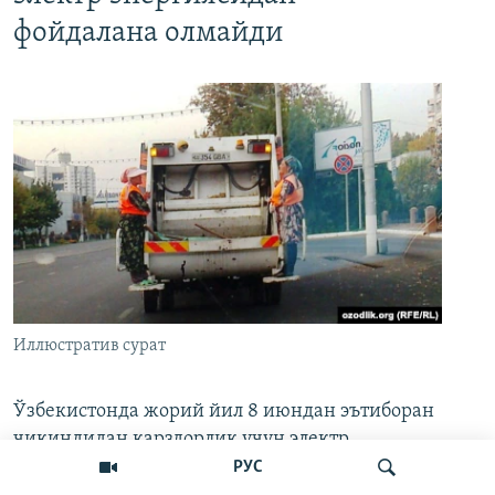
фойдалана олмайди
Иллюстратив сурат
Ўзбекистонда жорий йил 8 июндан эътиборан
чиқиндидан қарздорлик учун электр
энергиясидан узиб қўйиш амалиёти жорий
РУС
этилади. Мамлакат президенти томонидан