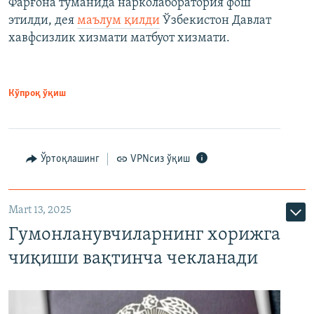
Фарғона туманида нарколаборатория фош
этилди, дея
маълум қилди
Ўзбекистон Давлат
хавфсизлик хизмати матбуот хизмати.
Кўпроқ ўқиш
Ўртоқлашинг
VPNсиз ўқиш
Mart 13, 2025
Гумонланувчиларнинг хорижга
чиқиши вақтинча чекланади