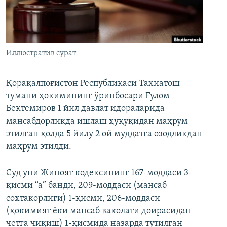
Иллюстратив сурат
Қорақалпоғистон Республикаси Тахиатош
тумани ҳокимининг ўринбосари Ғулом
Бектемиров 1 йил давлат идораларида
мансабдорликда ишлаш ҳуқуқидан маҳрум
этилган ҳолда 5 йилу 2 ой муддатга озодликдан
маҳрум этилди.
Суд уни Жиноят кодексининг 167-моддаси 3-
қисми “а” банди, 209-моддаси (мансаб
сохтакорлиги) 1-қисми, 206-моддаси
(ҳокимият ёки мансаб ваколати доирасидан
четга чиқиш) 1-қисмида назарда тутилган