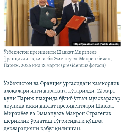
Ўзбекистон президенти Шавкат Мирзиёев
франциялик ҳамкасби Эммануэль Макрон билан,
Париж, 2025 йил 12 марти (president.uz фотоси)
Ўзбекистон ва Франция ўртасидаги ҳамкорлик
алоқалари янги даражага кўтарилди. 12 март
куни Париж шаҳрида бўлиб ўтган музокаралар
якунида икки давлат президентлари Шавкат
Мирзиёев ва Эммануэль Макрон Стратегик
шериклик ўрнатиш тўғрисидаги қўшма
декларацияни қабул қилишган.