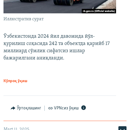
Иллюстратив сурат
Ўзбекистонда 2024 йил давомида йўл-
қурилиш соҳасида 242 та объектда қарийб 17
миллиард сўмлик сифатсиз ишлар
бажарилгани аниқланди.
Кўпроқ ўқиш
Ўртоқлашинг
VPNсиз ўқиш
Mart 11, 2025