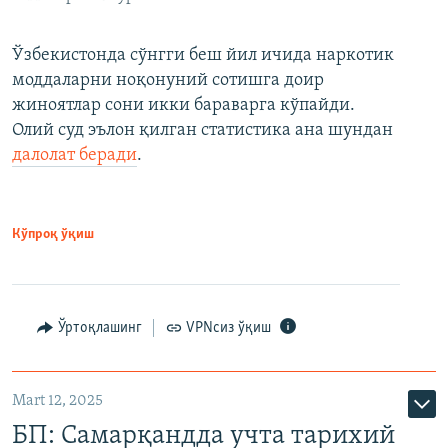
Ўзбекистонда сўнгги беш йил ичида наркотик
моддаларни ноқонуний сотишга доир
жиноятлар сони икки бараварга кўпайди.
Олий суд эълон қилган статистика ана шундан
далолат беради
.
Кўпроқ ўқиш
Ўртоқлашинг
VPNсиз ўқиш
Mart 12, 2025
БП: Самарқандда учта тарихий