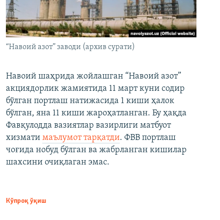
“Навоий азот” заводи (архив сурати)
Навоий шаҳрида жойлашган “Навоий азот”
акциядорлик жамиятида 11 март куни содир
бўлган портлаш натижасида 1 киши ҳалок
бўлган, яна 11 киши жароҳатланган. Бу ҳақда
Фавқулодда вазиятлар вазирлиги матбуот
хизмати
маълумот тарқатди
. ФВВ портлаш
чоғида нобуд бўлган ва жабрланган кишилар
шахсини очиқлаган эмас.
Кўпроқ ўқиш