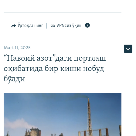
Ўртоқлашинг
VPNсиз ўқиш
Mart 11, 2025
“Навоий азот”даги портлаш
оқибатида бир киши нобуд
бўлди