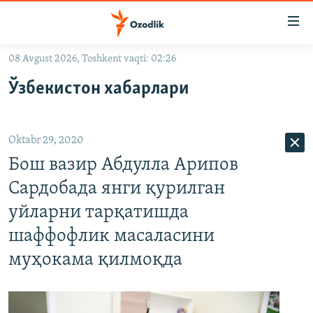
Линклар
Бош
мавзуларга
08 Avgust 2026, Toshkent vaqti: 02:26
ўтинг
OZODLIK SURISHTIRUVLARI
Асосий
Ўзбекистон хабарлари
OZODVIDEO
навигацияга
ўтинг
OZODARXIV
Қидиришга
Oktabr 29, 2020
ўтинг
На русском
Бош вазир Абдулла Арипов
Сардобада янги қурилган
ИЖТИМОИЙ ТАРМОҚЛАР
уйларни тарқатишда
шаффофлик масаласини
муҳокама қилмоқда
Озодлик бошқа тилларда