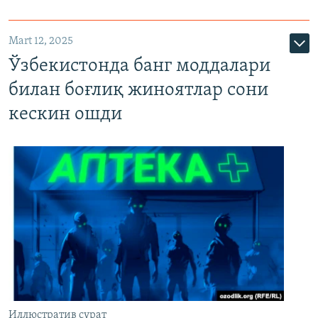
Mart 12, 2025
Ўзбекистонда банг моддалари
билан боғлиқ жиноятлар сони
кескин ошди
Иллюстратив сурат