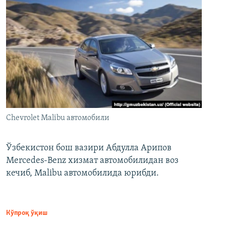
Chevrolet Malibu автомобили
Ўзбекистон бош вазири Абдулла Арипов
Mercedes-Benz хизмат автомобилидан воз
кечиб, Malibu автомобилида юрибди.
Кўпроқ ўқиш