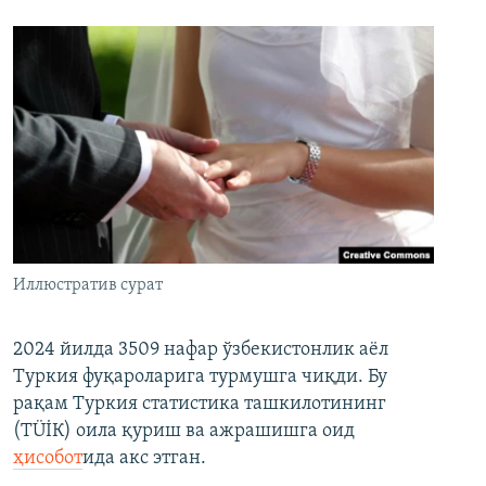
Иллюстратив сурат
2024 йилда 3509 нафар ўзбекистонлик аёл
Туркия фуқароларига турмушга чиқди. Бу
рақам Туркия статистика ташкилотининг
(ТÜİК) оила қуриш ва ажрашишга оид
ҳисобот
ида акс этган.