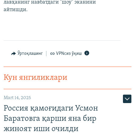
лавҳанинг навбатдаги "шоу" эканини
айтишди.
Ўртоқлашинг
VPNсиз ўқиш
Кун янгиликлари
Mart 14, 2025
Россия қамоғидаги Усмон
Баратовга қарши яна бир
жиноят иши очилди