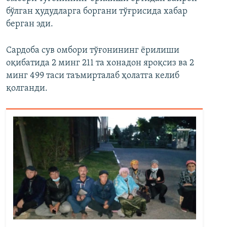
бўлган ҳудудларга боргани тўғрисида хабар
берган эди.
Сардоба сув омбори тўғонининг ёрилиши
оқибатида 2 минг 211 та хонадон яроқсиз ва 2
минг 499 таси таъмирталаб ҳолатга келиб
қолганди.