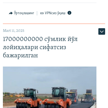
Ўртоқлашинг
VPNсиз ўқиш
Mart 11, 2025
17000000000 сўмлик йўл
лойиҳалари сифатсиз
бажарилган