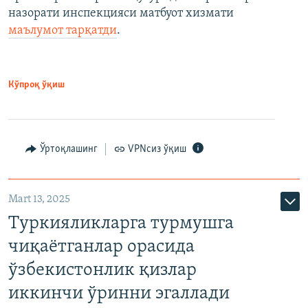
назорати инспекцияси матбуот хизмати
маълумот тарқатди
.
Кўпроқ ўқиш
Ўртоқлашинг
VPNсиз ўқиш
Mart 13, 2025
Туркияликларга турмушга
чиқаётганлар орасида
ўзбекистонлик қизлар
иккинчи ўринни эгаллади