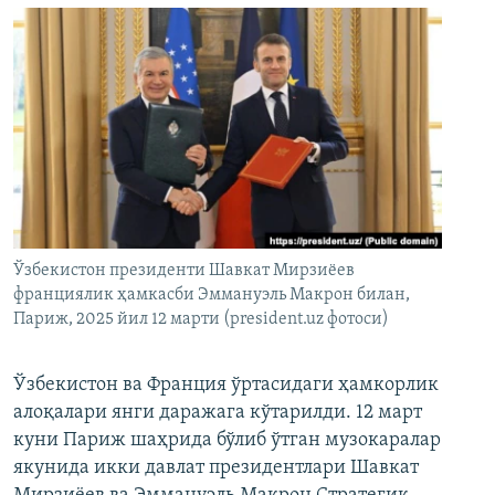
Ўзбекистон президенти Шавкат Мирзиёев
франциялик ҳамкасби Эммануэль Макрон билан,
Париж, 2025 йил 12 марти (president.uz фотоси)
Ўзбекистон ва Франция ўртасидаги ҳамкорлик
алоқалари янги даражага кўтарилди. 12 март
куни Париж шаҳрида бўлиб ўтган музокаралар
якунида икки давлат президентлари Шавкат