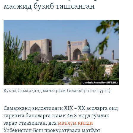
масжид бузиб ташланган
Кўҳна Самарқанд манзараси (иллюстратив сурат)
Самарқанд вилоятидаги XIX – XX асрларга оид
тарихий биноларга жами 46,8 млрд сўмлик
зарар етказилган, дея
маълум қилди
Ўзбекистон Бош прокуратураси матбуот