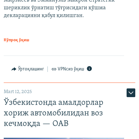
Мирзиёев ва Эммануэль Макрон Стратегик
шериклик ўрнатиш тўғрисидаги қўшма
декларацияни қабул қилишган.
Кўпроқ ўқиш
Ўртоқлашинг
VPNсиз ўқиш
Mart 12, 2025
Ўзбекистонда амалдорлар
хориж автомобилидан воз
кечмоқда — ОАВ