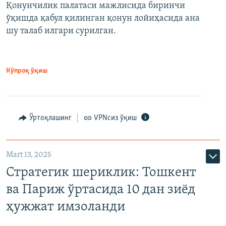
Қонунчилик палатаси мажлисида биринчи
ўқишда қабул қилинган қонун лойиҳасида ана
шу талаб илгари сурилган.
Кўпроқ ўқиш
Ўртоқлашинг
VPNсиз ўқиш
Mart 13, 2025
Стратегик шериклик: Тошкент
ва Париж ўртасида 10 дан зиёд
ҳужжат имзоланди