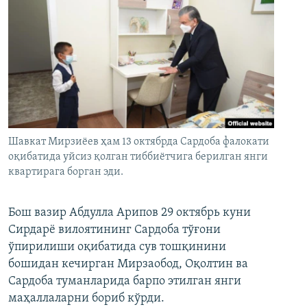
Шавкат Мирзиëев ҳам 13 октябрда Сардоба фалокати
оқибатида уйсиз қолган тиббиëтчига берилган янги
квартирага борган эди.
Бош вазир Абдулла Арипов 29 октябрь куни
Сирдарё вилоятининг Сардоба тўғони
ўпирилиши оқибатида сув тошқинини
бошидан кечирган Мирзаобод, Оқолтин ва
Сардоба туманларида барпо этилган янги
маҳаллаларни бориб кўрди.