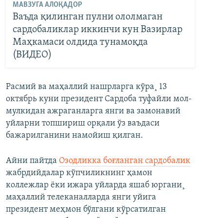
МАВЗУГА АЛОҚАДОР
Ваъда қилинган пулни ололмаган
сардобаликлар иккинчи кун Вазирлар
Маҳкамаси олдида тунамоқда
(ВИДЕО)
Расмий ва маҳаллий нашрларга кўра¸ 13
октябрь куни президент Сардоба туфайли мол-
мулкидан ажраганларга янги ва замонавий
уйларни топшириш орқали ўз ваъдаси
бажарилганини намойиш қилган.
Айни пайтда
Озодликка боғланган сардобалик
жабрдийдалар кўпчиликнинг ҳамон
коллежлар ëки ижара уйларда яшаб юргани¸
маҳаллий телеканалларда янги уйига
президент меҳмон бўлгани кўрсатилган