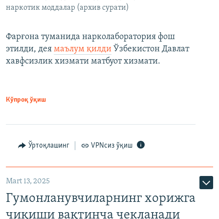
наркотик моддалар (архив сурати)
Фарғона туманида нарколаборатория фош
этилди, дея
маълум қилди
Ўзбекистон Давлат
хавфсизлик хизмати матбуот хизмати.
Кўпроқ ўқиш
Ўртоқлашинг
VPNсиз ўқиш
Mart 13, 2025
Гумонланувчиларнинг хорижга
чиқиши вақтинча чекланади