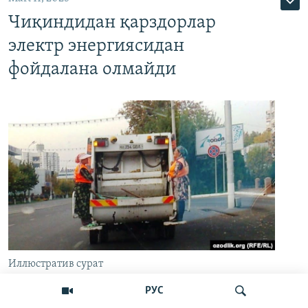
Чиқиндидан қарздорлар
электр энергиясидан
фойдалана олмайди
Иллюстратив сурат
РУС
Ўзбекистонда жорий йил 8 июндан эътиборан