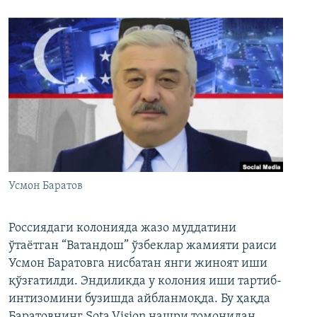
Усмон Баратов
Россиядаги колонияда жазо муддатини
ўтаётган “Ватандош” ўзбеклар жамияти раиси
Усмон Баратовга нисбатан янги жиноят иши
қўзғатилди. Эндиликда у колония иши тартиб-
интизомини бузишда айбланмоқда. Бу ҳақда
Баратовнинг Sota.Vision нашри томонидан