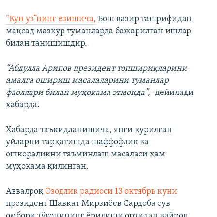
“Кун уз”нинг ёзишича,
Бош вазир ташрифидан
мақсад мазкур туманларда бажарилган ишлар
билан танишишдир.
“Абдулла Арипов президент топшириқларини
амалга ошириш масалаларини туманлар
фаоллари билан муҳокама этмоқда”,
-дейилади
хабарда.
Хабарда таъкидланишича, янги қурилган
уйларни тарқатишда шаффофлик ва
ошкораликни таъминлаш масаласи ҳам
муҳокама қилинган.
Аввалроқ
Озодлик радиоси 13 октябрь куни
президент Шавкат Мирзиëев Сардоба сув
омбори тўғонининг ëрилиши ортидан вайрон