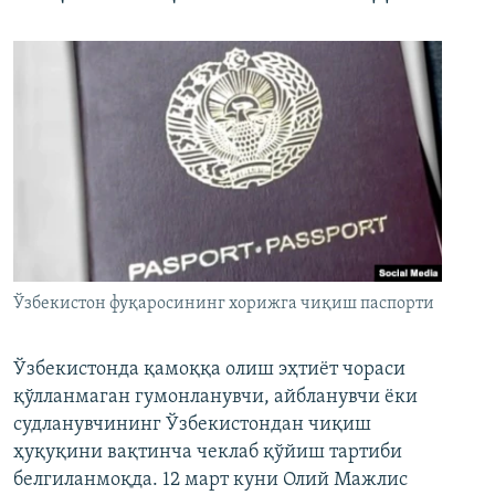
Ўзбекистон фуқаросининг хорижга чиқиш паспорти
Ўзбекистонда қамоққа олиш эҳтиёт чораси
қўлланмаган гумонланувчи, айбланувчи ёки
судланувчининг Ўзбекистондан чиқиш
ҳуқуқини вақтинча чеклаб қўйиш тартиби
белгиланмоқда. 12 март куни Олий Мажлис