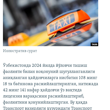
Иллюстратив сурат
Ўзбекистонда 2024 йилда йўловчи ташиш
фаолияти билан ноқонуний шуғулланганлиги
аниқланган ҳайдовчиларга нисбатан 108 минг
18 та баённома расмийлаштирилган, натижада
42 минг 141 нафар ҳайдовчи ўз вақтида
лицензия варақасини расмийлаштириб,
фаолиятини қонунийлаштирган. Бу ҳақда
Транспорт вазирлиги ҳузуридаги Транспорт