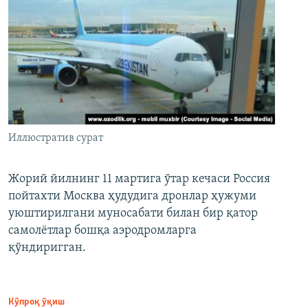
Иллюстратив сурат
Жорий йилнинг 11 мартига ўтар кечаси Россия
пойтахти Москва ҳудудига дронлар ҳужуми
уюштирилгани муносабати билан бир қатор
самолётлар бошқа аэродромларга
қўндиригган.
Кўпроқ ўқиш