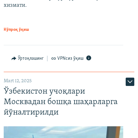
хизмати.
Кўпроқ ўқиш
Ўртоқлашинг
VPNсиз ўқиш
Mart 12, 2025
Ўзбекистон учоқлари
Москвадан бошқа шаҳарларга
йўналтирилди