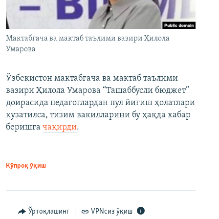
Мактабгача ва мактаб таълими вазири Ҳилола
Умарова
Ўзбекистон мактабгача ва мактаб таълими
вазири Ҳилола Умарова “Ташаббусли бюджет”
доирасида педагоглардан пул йиғиш ҳолатлари
кузатилса, тизим вакилларини бу ҳақда хабар
беришга
чақирди
.
Кўпроқ ўқиш
Ўртоқлашинг
VPNсиз ўқиш