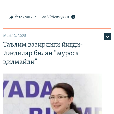
Ўртоқлашинг
VPNсиз ўқиш
Mart 12, 2025
Таълим вазирлиги йиғди-
йиғдилар билан “муроса
қилмайди”