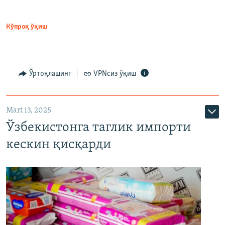
Кўпроқ ўқиш
Ўртоқлашинг
VPNсиз ўқиш
Mart 13, 2025
Ўзбекистонга таглик импорти
кескин қисқарди