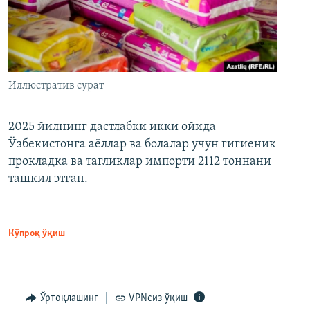
Иллюстратив сурат
2025 йилнинг дастлабки икки ойида
Ўзбекистонга аёллар ва болалар учун гигиеник
прокладка ва тагликлар импорти 2112 тоннани
ташкил этган.
Кўпроқ ўқиш
Ўртоқлашинг
VPNсиз ўқиш