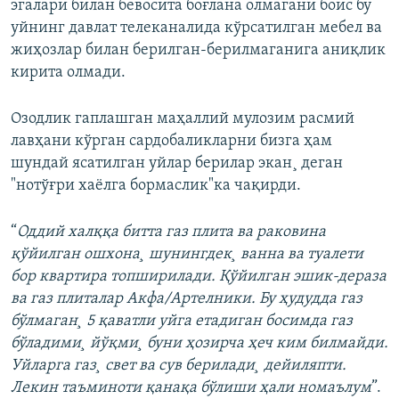
эгалари билан бевосита боғлана олмагани боис бу
уйнинг давлат телеканалида кўрсатилган мебел ва
жиҳозлар билан берилган-берилмаганига аниқлик
кирита олмади.
Озодлик гаплашган маҳаллий мулозим расмий
лавҳани кўрган сардобаликларни бизга ҳам
шундай ясатилган уйлар берилар экан¸ деган
"нотўғри хаëлга бормаслик"ка чақирди.
“
Оддий халққа битта газ плита ва раковина
қўйилган ошхона¸ шунингдек¸ ванна ва туалети
бор квартира топширилади. Қўйилган эшик-дераза
ва газ плиталар Акфа/Артелники. Бу ҳудудда газ
бўлмаган¸ 5 қаватли уйга етадиган босимда газ
бўладими¸ йўқми¸ буни ҳозирча ҳеч ким билмайди.
Уйларга газ¸ свет ва сув берилади¸ дейиляпти.
Лекин таъминоти қанақа бўлиши ҳали номаълум
”.