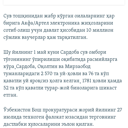
Сув тошқинидан жабр кўрган оилаларнинг ҳар
бирига Акфа/Артел электроника жиҳозларини
сотиб олиш учун давлат ҳисобидан 10 миллион
сўмлик ваучерлар ҳам тарқатилган.
Шу йилнинг 1 май куни Сардоба сув омбори
тўғонининг ўпирилиши оқибатида расмийларга
кўра¸Сардоба, Оқолтин ва Мирзаобод
туманларидаги 2 570 та уй-ҳовли ва 76 та кўп
қаватли уй яроқсиз ҳолга келган¸ 1781 ҳовли ҳамда
52 та кўп қаватли турар-жой биноларига шикаст
етган.
Ўзбекистон Бош прокуратураси жорий йилнинг 27
июлида техноген фалокат юзасидан терговнинг
дастлабки хулосаларини эълон қилган.