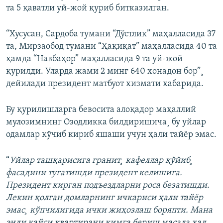
та 5 қаватли уй-жой қуриб битказилган.
“Хусусан, Сардоба тумани “Дўстлик” маҳалласида 37
та, Мирзаобод тумани “Ҳақиқат” маҳалласида 40 та
ҳамда “Навбаҳор” маҳалласида 9 та уй-жой
қурилди. Уларда жами 2 минг 640 хонадон бор”¸
дейилади президент матбуот хизмати хабарида.
Бу қурилишларга бевосита алоқадор маҳаллий
мулозимнинг Озодликка билдиришича¸ бу уйлар
одамлар кўчиб кириб яшаши учун ҳали тайëр эмас.
“
Уйлар ташқарисига гранит¸ кафеллар қўйиб¸
фасадини тугатишди президент келишига.
Президент кирган подъездларни роса безатишди.
Лекин қолган домларнинг ичкариси ҳали тайëр
эмас¸ кўпчилигида ички жиҳозлаш боряпти. Мана
энди қайси квартирани кимга бериш масала ҳал