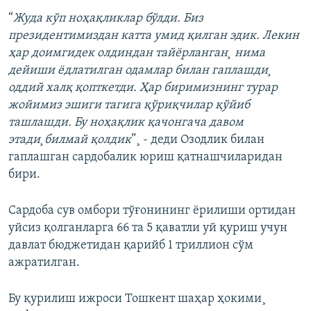
“
Жуда кўп ноҳақликлар бўлди. Биз
президентимиздан катта умид қилган эдик. Лекин
ҳар доимгидек олдиндан тайёрланган¸ нима
дейиши ëдлатилган одамлар билан гаплашди¸
оддий халқ қопткетди. Ҳар биримизнинг турар
жойимиз эшиги тагига қўриқчилар қўйиб
ташлашди. Бу ноҳақлик қачонгача давом
этади¸билмай қолдик
”¸ - деди Озодлик билан
гаплашган сардобалик юриш қатнашчиларидан
бири.
Сардоба сув омбори тўғонининг ëрилиши ортидан
уйсиз қолганларга 66 та 5 қаватли уй қуриш учун
давлат бюджетидан қарийб 1 триллион сўм
ажратилган.
Бу қурилиш ижроси Тошкент шаҳар ҳокими¸