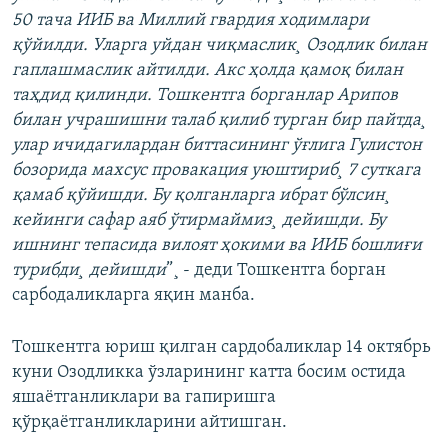
50 тача ИИБ ва Миллий гвардия ходимлари
қўйилди. Уларга уйдан чиқмаслик¸ Озодлик билан
гаплашмаслик айтилди. Акс ҳолда қамоқ билан
таҳдид қилинди. Тошкентга борганлар Арипов
билан учрашишни талаб қилиб турган бир пайтда¸
улар ичидагилардан биттасининг ўғлига Гулистон
бозорида махсус провакация уюштириб¸ 7 суткага
қамаб қўйишди. Бу қолганларга ибрат бўлсин¸
кейинги сафар аяб ўтирмаймиз¸ дейишди. Бу
ишнинг тепасида вилоят ҳокими ва ИИБ бошлиғи
турибди¸ дейишди
”¸ - деди Тошкентга борган
сарбодаликларга яқин манба.
Тошкентга юриш қилган сардобаликлар 14 октябрь
куни Озодликка ўзларининг катта босим остида
яшаëтганликлари ва гапиришга
қўрқаëтганликларини айтишган.