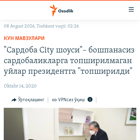
Линклар
Бош
мавзуларга
08 Avgust 2026, Toshkent vaqti: 02:26
ўтинг
OZODLIK SURISHTIRUVLARI
Асосий
КУН МАВЗУЛАРИ
OZODVIDEO
навигацияга
"Сардоба City шоуси"– бошпанасиз
ўтинг
OZODARXIV
сардобаликларга топширилмаган
Қидиришга
ўтинг
уйлар президентга "топширилди"
На русском
Oktabr 14, 2020
ИЖТИМОИЙ ТАРМОҚЛАР
Ўртоқлашинг
VPNсиз ўқиш
Озодлик бошқа тилларда