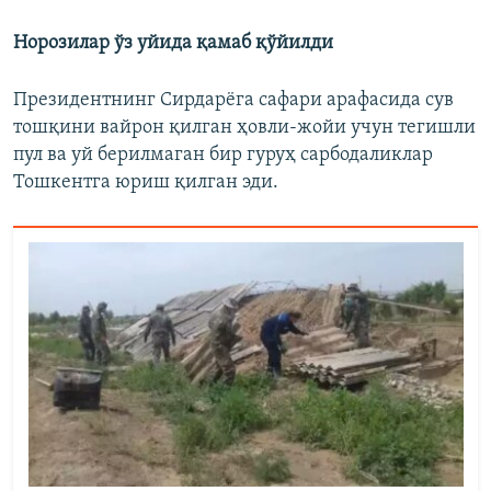
Норозилар ўз уйида қамаб қўйилди
Президентнинг Сирдарëга сафари арафасида сув
тошқини вайрон қилган ҳовли-жойи учун тегишли
пул ва уй берилмаган бир гуруҳ сарбодаликлар
Тошкентга юриш қилган эди.