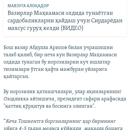
МАВЗУГА АЛОҚАДОР
Вазирлар Маҳкамаси олдида тунаётган
сардобаликларни ҳайдаш учун Сирдарёдан
махсус гуруҳ келди (ВИДЕО)
Бош вазир Абдулла Арипов билан учрашишни
талаб қилиб, бир неча кун Вазирлар Маҳкамаси
олдида тунаган бу норозиларни куч ишлатар
тизимлари ўтган ҳафта мажбуран уйларига
қайтарган.
Бу норозилик қатнашчилари¸ улар яқинларининг
Озодликка айтишича¸ президент сафари арафасида
"қаттиқ қўрқитув ва босимга олинган".
“
Кеча Тошкентга борганларнинг ҳар бирининг
уйига 4-5 тадан мелиса қўйилди¸ маҳалла бошига