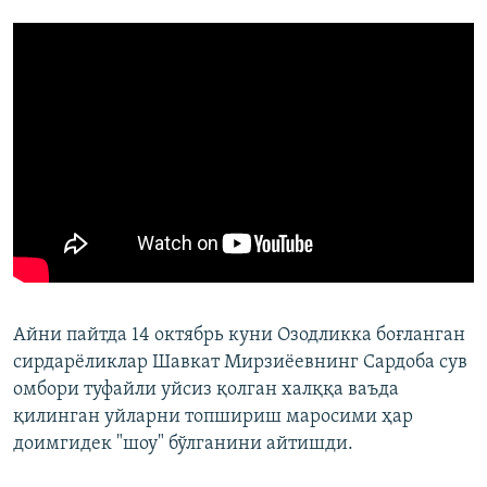
Айни пайтда 14 октябрь куни Озодликка боғланган
сирдарëликлар Шавкат Мирзиëевнинг Сардоба сув
омбори туфайли уйсиз қолган халққа ваъда
қилинган уйларни топшириш маросими ҳар
доимгидек "шоу" бўлганини айтишди.