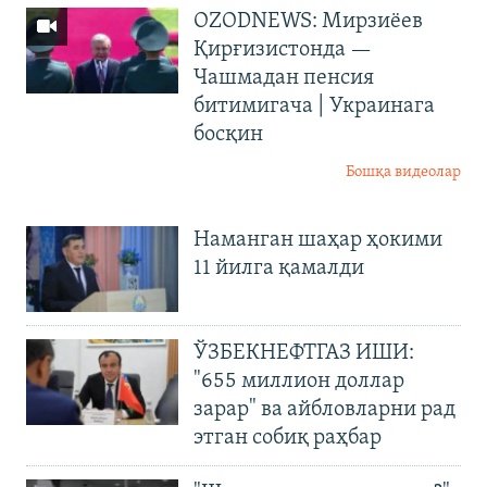
OZODNEWS: Мирзиёев
Қирғизистонда —
Чашмадан пенсия
битимигача | Украинага
босқин
Бошқа видеолар
Наманган шаҳар ҳокими
11 йилга қамалди
ЎЗБЕКНЕФТГАЗ ИШИ:
"655 миллион доллар
зарар" ва айбловларни рад
этган собиқ раҳбар