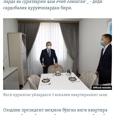
парда ва суратларни ҳам ечиб олишган
”¸ - деди
сардобалик қурувчилардан бири.
Янги қурилган уйлардаги 3 хоналик квартиранинг зали
Озодлик президент меҳмон бўлган янги квартира