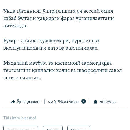
Унда тўғоннинг ўпирилишига уч асосий омил
сабаб бўлгани ҳақидаги фараз ўрганилаётгани
айтилади.
Булар - лойиҳа ҳужжатлари, қурилиш ва
эксплуатациядаги хато ва камчиликлар.
Маҳаллий матбуот ва ижтимоий тармоқларда
терговнинг қанчалик холис ва шаффофлиги савол
остига олинган.
Ўртоқлашинг
VPNсиз ўқиш
Follow us
This item is part of