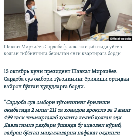
Шавкат Мирзиëев Сардоба фалокати оқибатида уйсиз
қолган тиббиëтчига берилган янги квартирага борди
13 октябрь куни президент Шавкат Мирзиëев
Сардоба сув омбори тўғонининг ëрилиши ортидан
вайрон бўлган ҳудудларга борди.
“
Сардоба сув омбори тўғонининг ёрилиши
оқибатида 2 минг 211 та хонадон яроқсиз ва 2 минг
499 таси таъмирталаб ҳолатга келиб қолган эди.
Давлатимиз раҳбари ўшанда бу аҳволни кўриб,
вайрон бўлган маҳаллаларни нафақат олдинги