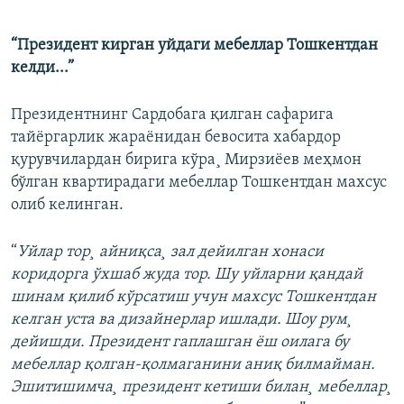
“Президент кирган уйдаги мебеллар Тошкентдан
келди...”
Президентнинг Сардобага қилган сафарига
тайëргарлик жараëнидан бевосита хабардор
қурувчилардан бирига кўра¸ Мирзиëев меҳмон
бўлган квартирадаги мебеллар Тошкентдан махсус
олиб келинган.
“
Уйлар тор¸ айниқса¸ зал дейилган хонаси
коридорга ўхшаб жуда тор. Шу уйларни қандай
шинам қилиб кўрсатиш учун махсус Тошкентдан
келган уста ва дизайнерлар ишлади. Шоу рум¸
дейишди. Президент гаплашган ëш оилага бу
мебеллар қолган-қолмаганини аниқ билмайман.
Эшитишимча¸ президент кетиши билан¸ мебеллар¸