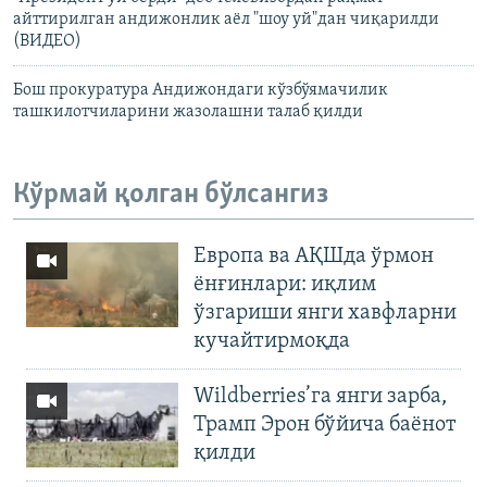
айттирилган андижонлик аëл "шоу уй"дан чиқарилди
(ВИДЕО)
Бош прокуратура Андижондаги кўзбўямачилик
ташкилотчиларини жазолашни талаб қилди
Кўрмай қолган бўлсангиз
Европа ва АҚШда ўрмон
ёнғинлари: иқлим
ўзгариши янги хавфларни
кучайтирмоқда
Wildberries’га янги зарба,
Трамп Эрон бўйича баёнот
қилди