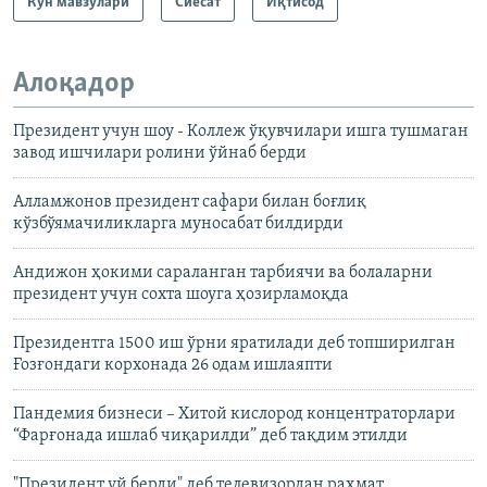
Кун мавзулари
Сиёсат
Иқтисод
Алоқадор
Президент учун шоу - Коллеж ўқувчилари ишга тушмаган
завод ишчилари ролини ўйнаб берди
Алламжонов президент сафари билан боғлиқ
кўзбўямачиликларга муносабат билдирди
Андижон ҳокими сараланган тарбиячи ва болаларни
президент учун сохта шоуга ҳозирламоқда
Президентга 1500 иш ўрни яратилади деб топширилган
Ғозғондаги корхонада 26 одам ишлаяпти
Пандемия бизнеси – Хитой кислород концентраторлари
“Фарғонада ишлаб чиқарилди” деб тақдим этилди
"Президент уй берди" деб телевизордан раҳмат