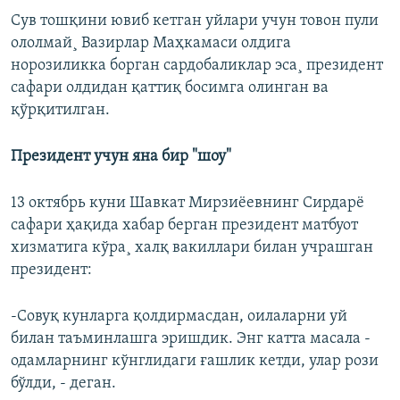
Сув тошқини ювиб кетган уйлари учун товон пули
ололмай¸ Вазирлар Маҳкамаси олдига
норозиликка борган сардобаликлар эса¸ президент
сафари олдидан қаттиқ босимга олинган ва
қўрқитилган.
Президент учун яна бир "шоу"
13 октябрь куни Шавкат Мирзиëевнинг Сирдарë
сафари ҳақида хабар берган президент матбуот
хизматига кўра¸ халқ вакиллари билан учрашган
президент:
-Совуқ кунларга қолдирмасдан, оилаларни уй
билан таъминлашга эришдик. Энг катта масала -
одамларнинг кўнглидаги ғашлик кетди, улар рози
бўлди, - деган.