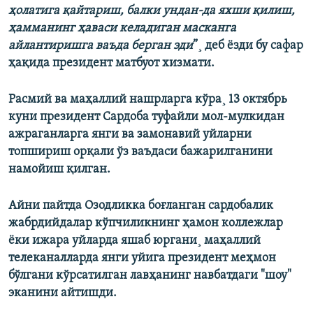
ҳолатига қайтариш, балки ундан-да яхши қилиш,
ҳамманинг ҳаваси келадиган масканга
айлантиришга ваъда берган эди
”¸ деб ëзди бу сафар
ҳақида президент матбуот хизмати.
Расмий ва маҳаллий нашрларга кўра¸ 13 октябрь
куни президент Сардоба туфайли мол-мулкидан
ажраганларга янги ва замонавий уйларни
топшириш орқали ўз ваъдаси бажарилганини
намойиш қилган.
Айни пайтда Озодликка боғланган сардобалик
жабрдийдалар кўпчиликнинг ҳамон коллежлар
ëки ижара уйларда яшаб юргани¸ маҳаллий
телеканалларда янги уйига президент меҳмон
бўлгани кўрсатилган лавҳанинг навбатдаги "шоу"
эканини айтишди.