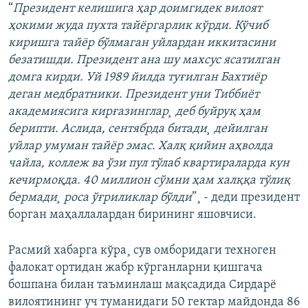
“
Президент келишига ҳар доимгидек вилоят
ҳокими жуда пухта тайёргарлик кўрди. Кўчиб
киришга тайëр бўлмаган уйлардан иккитасини
безатишди. Президент ана шу махсус ясатилган
домга кирди. Уй 1989 йилда туғилган Бахтиëр
деган медбратники. Президент уни Тиббиëт
академиясига кирғазинглар¸ деб буйруқ ҳам
берипти. Аслида, сентябрда битади¸ дейилган
уйлар умуман тайёр эмас. Халқ қийин аҳволда
чайла, коллеж ва ўзи пул тўлаб квартираларда кун
кечирмоқда. 40 миллион сўмни ҳам халққа тўлиқ
бермади¸ роса ўғриликлар бўлди
”¸ - деди президент
борган маҳаллалардан бирининг яшовчиси.
Расмий хабарга кўра¸ сув омборидаги техноген
фалокат ортидан жабр кўрганларни қишгача
бошпана билан таъминлаш мақсадида Сирдарë
вилоятининг уч туманидаги 50 гектар майдонда 86