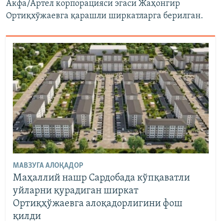
Акфа/Артел корпорацияси эгаси Жаҳонгир
Ортиқхўжаевга қарашли ширкатларга берилган.
МАВЗУГА АЛОҚАДОР
Маҳаллий нашр Сардобада кўпқаватли
уйларни қурадиган ширкат
Ортиқҳўжаевга алоқадорлигини фош
қилди