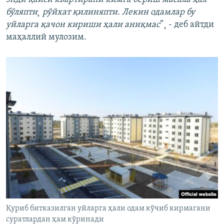
бўляпти¸ рўйхат қилиняпти. Лекин одамлар бу
уйларга қачон кириши ҳали аниқмас
”¸ - деб айтди
маҳаллий мулозим.
Қуриб битказилган уйларга ҳали одам кўчиб кирмагани
суратлардан ҳам кўринади