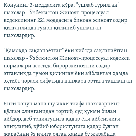
Қонунинг 3-моддасига кўра, "ушлаб турилган"
шахслар - Ўзбекистон Жиноят-процессуал
кодексининг 221 моддасига биноан жиноят содир
қилганликда гумон қилиниб ушланган
шахслардир.
"Қамоқда сақланаётган" ёки ҳибсда сақланаётган
шахслар - Ўзбекистон Жиноят-процессуал кодекси
нормалари асосида бирор жиноятни содир
этганликда гумон қилинган ёки айбланган ҳамда
эҳтиёт чораси сифатида панжара ортига ташланган
шахслардир.
Янги қонун мана шу икки тоифа шахсларнинг
қўлган олинганидан тортиб, суд ҳукми билан
айбдор, деб топилгунига қадар ёки айбсизлиги
аниқланиб, қўйиб юборилгунига қадар бўлган
жараённи ўз ичига олган ҳамда бу жараёнда