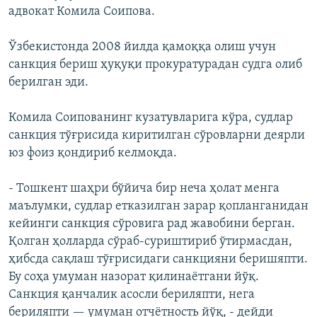
адвокат Комила Соипова.
Ўзбекистонда 2008 йилда қамоққа олиш учун
санкция бериш ҳуқуқи прокуратурадан судга олиб
берилган эди.
Комила Соипованинг кузатувларига кўра, судлар
санкция тўғрисида киритилган сўровларни деярли
юз фоиз қондириб келмоқда.
- Тошкент шаҳри бўйича бир неча ҳолат менга
маълумки, судлар етказилган зарар қопланганидан
кейинги санкция сўровига рад жавобини берган.
Қолган ҳолларда сўраб-суриштириб ўтирмасдан,
ҳибсда сақлаш тўғрисидаги санкцияни беришяпти.
Бу соҳа умуман назорат қилинаётгани йўқ.
Санкция қанчалик асосли бериляпти, нега
бериляпти — умуман отчётность йўқ, - дейди