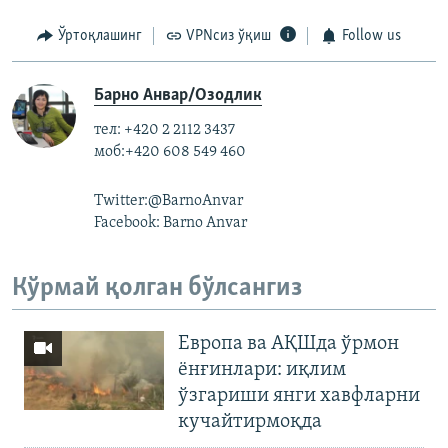
Ўртоқлашинг
VPNсиз ўқиш
Follow us
Барно Анвар/Озодлик
тел: +420 2 2112 3437
моб:+420 608 549 460
Twitter:@BarnoAnvar
Facebook: Barno Anvar
Кўрмай қолган бўлсангиз
Европа ва АҚШда ўрмон
ёнғинлари: иқлим
ўзгариши янги хавфларни
кучайтирмоқда