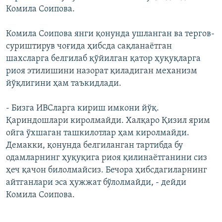
Комила Соипова.
Комила Соипова янги қонунда ушланган ва тергов-
суриштирув чоғида ҳибсда сақланаётган
шахсларга белгилаб қўйилган қатор ҳуқуқларга
риоя этилишини назорат қиладиган механизм
йўқлигини ҳам таъкидлади.
- Бизга ИВСларга кириш имкони йўқ.
Қариндошлари киролмайди. Халқаро Қизил ярим
ойга ўхшаган ташкилотлар ҳам киролмайди.
Демакки, қонунда белгиланган тартибда бу
одамларнинг ҳуқуқига риоя қилинаётганини сиз
ҳеч қачон билолмайсиз. Бечора ҳибсдагиларнинг
айтганлари эса ҳужжат бўлолмайди, - дейди
Комила Соипова.