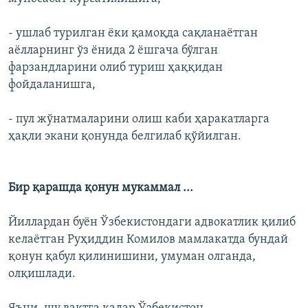
- ушлаб турилган ёки қамоқда сақланаётган
аёлларнинг ўз ёнида 2 ёшгача бўлган
фарзандларини олиб туриш ҳаққидан
фойдаланишга,
- пул жўнатмаларини олиш каби ҳаракатларга
ҳақли экани қонунда белгилаб қўйилган.
Бир қарашда қонун мукаммал ...
Йиллардан буён Ўзбекистондаги адвокатлик қилиб
келаётган Руҳиддин Комилов мамлакатда бундай
қонун қабул қилинишини, умуман олганда,
олқишлади.