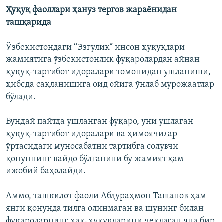
Ҳуқуқ фаоллари ҳануз тергов жараёнидан
ташқарида
Ўзбекистондаги “Эзгулик” инсон ҳуқуқлари
жамиятига ўзбекистонлик фуқаролардан айнан
ҳуқуқ-тартибот идоралари томонидан ушланиши,
ҳибсда сақланишига оид ойига ўнлаб мурожаатлар
бўлади.
Бундай пайтда ушланган фуқаро, уни ушлаган
ҳуқуқ-тартибот идоралари ва ҳимоячилар
ўртасидаги муносабатни тартибга солувчи
қонуннинг пайдо бўлганини бу жамият ҳам
ижобий баҳолайди.
Аммо, ташкилот фаоли Абдураҳмон Ташанов ҳам
янги қонунда тилга олинмаган ва шунинг билан
фуқароларнинг ҳақ-ҳуқуқларини чеклаган яна бир