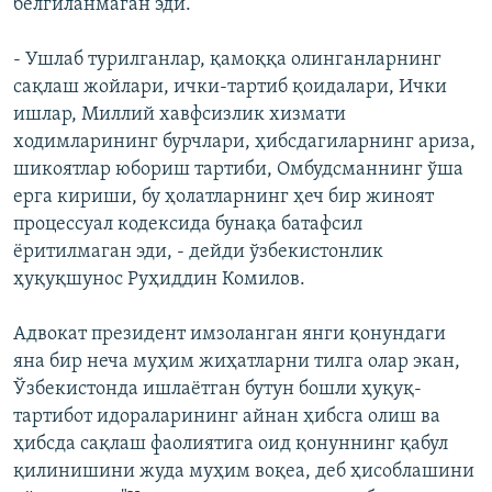
белгиланмаган эди.
- Ушлаб турилганлар, қамоққа олинганларнинг
сақлаш жойлари, ички-тартиб қоидалари, Ички
ишлар, Миллий хавфсизлик хизмати
ходимларининг бурчлари, ҳибсдагиларнинг ариза,
шикоятлар юбориш тартиби, Омбудсманнинг ўша
ерга кириши, бу ҳолатларнинг ҳеч бир жиноят
процессуал кодексида бунақа батафсил
ëритилмаган эди, - дейди ўзбекистонлик
ҳуқуқшунос Руҳиддин Комилов.
Адвокат президент имзоланган янги қонундаги
яна бир неча муҳим жиҳатларни тилга олар экан,
Ўзбекистонда ишлаётган бутун бошли ҳуқуқ-
тартибот идораларининг айнан ҳибсга олиш ва
ҳибсда сақлаш фаолиятига оид қонуннинг қабул
қилинишини жуда муҳим воқеа, деб ҳисоблашини