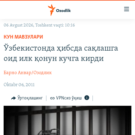
Линклар
Бош
мавзуларга
06 Avgust 2026, Toshkent vaqti: 10:16
ўтинг
OZODLIK SURISHTIRUVLARI
Асосий
КУН МАВЗУЛАРИ
OZODVIDEO
навигацияга
Ўзбекистонда ҳибсда сақлашга
ўтинг
OZODARXIV
оид илк қонун кучга кирди
Қидиришга
ўтинг
На русском
Барно Анвар/Озодлик
Oktabr 06, 2011
ИЖТИМОИЙ ТАРМОҚЛАР
Ўртоқлашинг
VPNсиз ўқиш
Озодлик бошқа тилларда