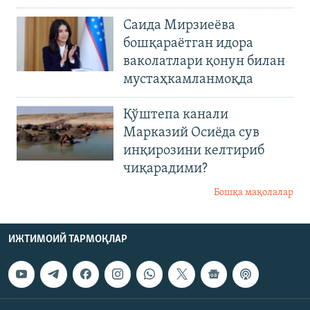
Саида Мирзиеёва
бошқараётган идора
ваколатлари қонун билан
мустаҳкамланмоқда
Қўштепа канали
Марказий Осиёда сув
инқирозини келтириб
чиқарадими?
Бошқа мақолалар
ИЖТИМОИЙ ТАРМОҚЛАР