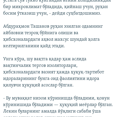
устига сув тўкиб қўйгандан кейин холодилникдай
бир микроклимат бўладида, қийнаш учун, руҳан
босим ўтказиш учун, - дейди суҳбатдошимиз.
Абдураҳмон Ташанов руҳан эзилган одамнинг
айбловни тезроқ бўйнига олиши ва
ҳибсхоналардаги аҳвол махсус шундай ҳолга
келтирилганини қайд этади.
Унга кўра, шу вақтга қадар ҳам аслида
вақтинчалик тергов изоляторлари,
ҳибсхоналардаги вазият ҳамда ҳуқуқ-тартибот
идораларининг бунга оид фаолиятини идора
қилувчи ҳуқуқий асослар бўлган.
- Бу муваққат низом кўринишда бўладими, қонун
кўринишида бўладими — ҳуқуқий меёрлар бўлган.
Лекин буларнинг амалда йўқлиги сабаби ўша