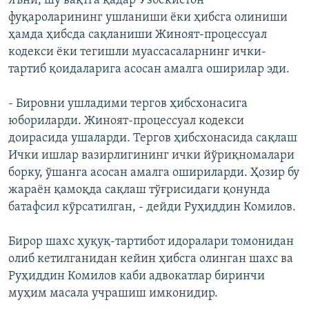
Яъни, шу вақтга қадар Ўзбекистон
фуқароларининг ушланиши ёки ҳибсга олиниши
ҳамда ҳибсда сақланиши Жиноят-процессуал
кодекси ёки тегишли муассасаларнинг ички-
тартиб қоидаларига асосан амалга оширилар эди.
- Бировни ушладими тергов ҳибсхонасига
юбориларди. Жиноят-процессуал кодекси
доирасида ушаларди. Тергов ҳибсхонасида сақлаш
Ички ишлар вазирлигининг ички йўриқномалари
борку, ўшанга асосан амалга ошириларди. Ҳозир бу
жараён қамоқда сақлаш тўғрисидаги қонунда
батафсил кўрсатилган, - дейди Руҳиддин Комилов.
Бирор шахс ҳуқуқ-тартибот идоралари томонидан
олиб кетилганидан кейин ҳибсга олинган шахс ва
Руҳиддин Комилов каби адвокатлар биринчи
муҳим масала учрашиш имконидир.