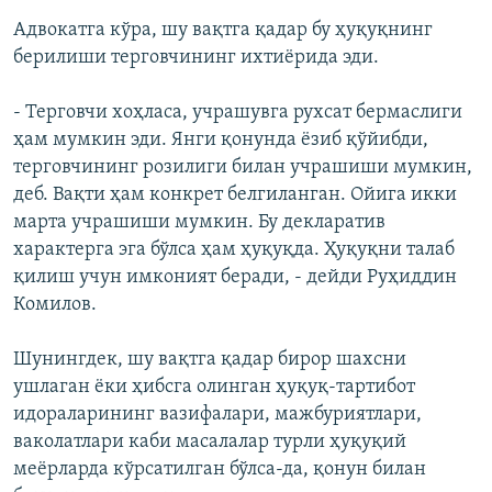
Адвокатга кўра, шу вақтга қадар бу ҳуқуқнинг
берилиши терговчининг ихтиёрида эди.
- Терговчи хоҳласа, учрашувга рухсат бермаслиги
ҳам мумкин эди. Янги қонунда ёзиб қўйибди,
терговчининг розилиги билан учрашиши мумкин,
деб. Вақти ҳам конкрет белгиланган. Ойига икки
марта учрашиши мумкин. Бу декларатив
характерга эга бўлса ҳам ҳуқуқда. Ҳуқуқни талаб
қилиш учун имконият беради, - дейди Руҳиддин
Комилов.
Шунингдек, шу вақтга қадар бирор шахсни
ушлаган ёки ҳибсга олинган ҳуқуқ-тартибот
идораларининг вазифалари, мажбуриятлари,
ваколатлари каби масалалар турли ҳуқуқий
меёрларда кўрсатилган бўлса-да, қонун билан