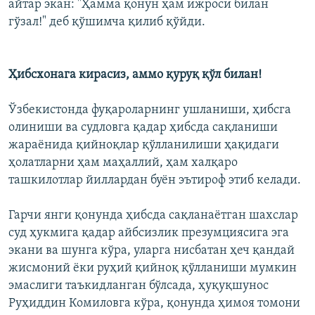
айтар экан: "Ҳамма қонун ҳам ижроси билан
гўзал!" деб қўшимча қилиб қўйди.
Ҳибсхонага кирасиз, аммо қуруқ қўл билан!
Ўзбекистонда фуқароларнинг ушланиши, ҳибсга
олиниши ва судловга қадар ҳибсда сақланиши
жараёнида қийноқлар қўлланилиши ҳақидаги
ҳолатларни ҳам маҳаллий, ҳам халқаро
ташкилотлар йиллардан буён эътироф этиб келади.
Гарчи янги қонунда ҳибсда сақланаётган шахслар
суд ҳукмига қадар айбсизлик презумциясига эга
экани ва шунга кўра, уларга нисбатан ҳеч қандай
жисмоний ёки руҳий қийноқ қўлланиши мумкин
эмаслиги таъкидланган бўлсада, ҳуқуқшунос
Руҳиддин Комиловга кўра, қонунда ҳимоя томони