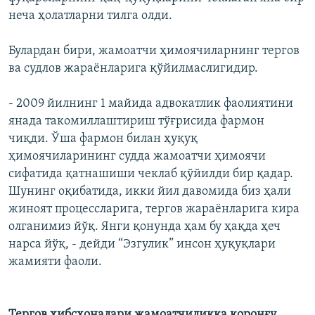
неча ҳолатларни тилга олди.
Булардан бири, жамоатчи ҳимоячиларнинг тергов
ва судлов жараёнларига қўйилмаслигидир.
- 2009 йилнинг 1 майида адвокатлик фаолиятини
янада такомиллаштириш тўғрисида фармон
чиқди. Ўша фармон билан ҳуқуқ
ҳимоячиларининг судда жамоатчи ҳимоячи
сифатида қатнашиши чеклаб қўйилди бир қадар.
Шунинг оқибатида, икки йил давомида биз ҳали
жиноят процессларига, тергов жараëнларига кира
олганимиз йўқ. Янги қонунда ҳам бу ҳақда ҳеч
нарса йўқ, - дейди “Эзгулик” инсон ҳуқуқлари
жамияти фаоли.
Тергов ҳибсхоналари жамоатчиликка қоронғу