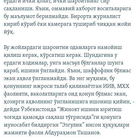
ердаги ички ҳолат, ички шароитнинг сир
сақланиши. Яъни, оммавий ахборот воситаларига
бу маълумот берилмайди. Бирорта журналист
кириб кўриб ëки камерага тушириб чиққан жойи
йўқ.
Бу жойлардаги шароитни одамларга намойиш
қилиш керак, кўрсатиш керак. Шундагина у
ердаги ходимлар, унга масъул бўлганлар шунга
қараб, ишини ўнглайди. Яъни, шаффофлик бўлмас
экан аҳвол ўнгланмайди. Ва энг муҳими, бу
қонуннинг ижроси талаб қилинаётган ИИВ, МХХ
фаолияти, ваколатларига оид қонун бўлмас экан,
ҳозирги аҳволнинг ўнгланишига ишониш қийин, -
дейди Ўзбекистонда “Жиноят ишини юритиш
чоғида қамоқда сақлаш тўғрисида”ги қонунга
муносабат билдирган “Эзгулик” инсон ҳуқуқлари
жамияти фаоли Абдураҳмон Ташанов.