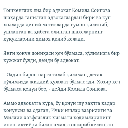
Тошкентлик яна бир адвокат Комила Соипова
шаҳарда танилган адвокатлардан бири ва кўп
ҳолларда диний мотивларда гумон қилиниб,
ушланган ва ҳибсга олинган шахсларнинг
ҳуқуқларини ҳимоя қилиб келади.
Янги қонун лойиҳаси ҳеч бўлмаса, қўлимизга бир
ҳужжат бўлди, дейди бу адвокат.
- Олдин бирон нарса талаб қиламан, десак
қўлимизда жиддий ҳужжат бўлмас эди. Ҳозир ҳеч
бўлмаса қонун бор, - дейди Комила Соипова.
Аммо адвокатга кўра, бу қонун шу вақтга қадар
қонунсиз ва одатан, Ички ишлар вазрилиги ва
Миллий хавфсизлик хизмати ходимларининг
инон-ихтиёри билан амалга ошириб келинган