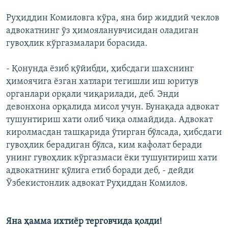
Руҳиддин Комиловга кўра, яна бир жиддий чеклов
адвокатнинг ўз ҳимояланувчисидан оладиган
гувоҳлик кўргазмалари борасида.
- Қонунда ёзиб қўйибди, ҳибсдаги шахснинг
ҳимоячига ëзган хатлари тегишли иш юритув
органлари орқали чиқарилади, деб. Энди
девонхона орқалида мисол учун. Бунақада адвокат
тушунтириш хати олиб чиқа олмайдида. Адвокат
киролмасдан ташқарида ўтирган бўлсада, ҳибсдаги
гувоҳлик берадиган бўлса, ким кафолат беради
унинг гувоҳлик кўргазмаси ëки тушунтириш хати
адвокатнинг қўлига етиб боради деб, - дейди
Ўзбекистонлик адвокат Руҳиддан Комилов.
Яна ҳамма ихтиёр терговчида қолди!