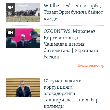
Wildberries’га янги зарба,
Трамп Эрон бўйича баёнот
қилди
OZODNEWS: Мирзиёев
Қирғизистонда —
Чашмадан пенсия
битимигача | Украинага
босқин
Бошқа видеолар
10 туман ҳокими
коррупцияга
алоқадорлиги
текширилаётгани хабар
қилинди