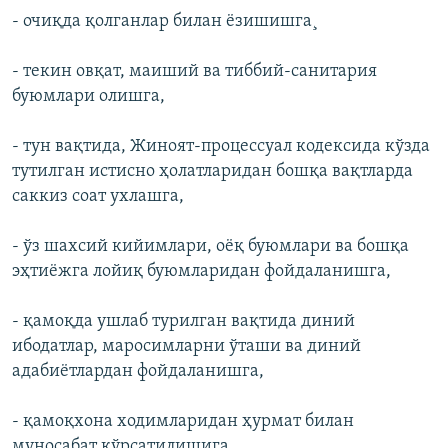
- очиқда қолганлар билан ëзишишга¸
- текин овқат, маиший ва тиббий-санитария
буюмлари олишга,
- тун вақтида, Жиноят-процессуал кодексида кўзда
тутилган истисно ҳолатларидан бошқа вақтларда
саккиз соат ухлашга,
- ўз шахсий кийимлари, оёқ буюмлари ва бошқа
эҳтиёжга лойиқ буюмларидан фойдаланишга,
- қамоқда ушлаб турилган вақтида диний
ибодатлар, маросимларни ўташи ва диний
адабиётлардан фойдаланишга,
- қамоқхона ходимларидан ҳурмат билан
муносабат кўрсатилишига,