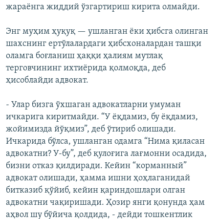
жараёнга жиддий ўзгартириш кирита олмайди.
Энг муҳим ҳуқуқ — ушланган ёки ҳибсга олинган
шахснинг ертўлалардаги ҳибсхоналардан ташқи
оламга боғланиш ҳаққи ҳалиям мутлақ
терговчининг ихтиёрида қолмоқда, деб
ҳисоблайди адвокат.
- Улар бизга ўхшаган адвокатларни умуман
ичкарига киритмайди. “У ëқдамиз, бу ëқдамиз,
жойимизда йўқмиз”, деб ўтириб олишади.
Ичкарида бўлса, ушланган одамга “Нима қиласан
адвокатни? У-бу”, деб қулоғига лағмонни осадида,
бизни отказ қилдиради. Кейин “корманный”
адвокат олишади, ҳамма ишни ҳоҳлаганидай
битказиб қўйиб, кейин қариндошлари олган
адвокатни чақиришади. Ҳозир янги қонунда ҳам
аҳвол шу бўйича қолдида, - дейди тошкентлик