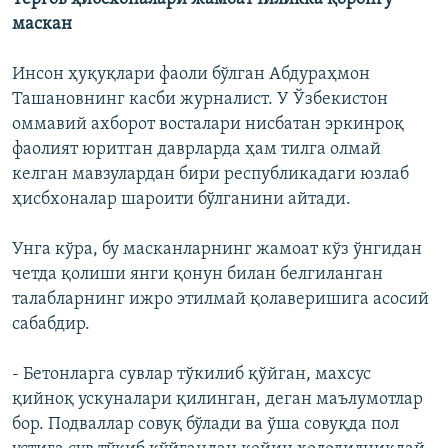
маскан
Инсон ҳуқуқлари фаоли бўлган Абдураҳмон
Ташановнинг касби журналист. У Ўзбекистон
оммавий ахборот восталари нисбатан эркинроқ
фаолият юритган даврларда ҳам тилга олмай
келган мавзулардан бири республикадаги юзлаб
ҳисбхоналар шароити бўлганини айтади.
Унга кўра, бу масканларнинг жамоат кўз ўнгидан
четда қолиши янги қонун билан белгиланган
талабларнинг ижро этилмай қолаверишига асосий
сабабдир.
- Бетонларга сувлар тўкилиб қўйган, махсус
қийноқ ускуналари қилинган, деган маълумотлар
бор. Подваллар совуқ бўлади ва ўша совуқда пол