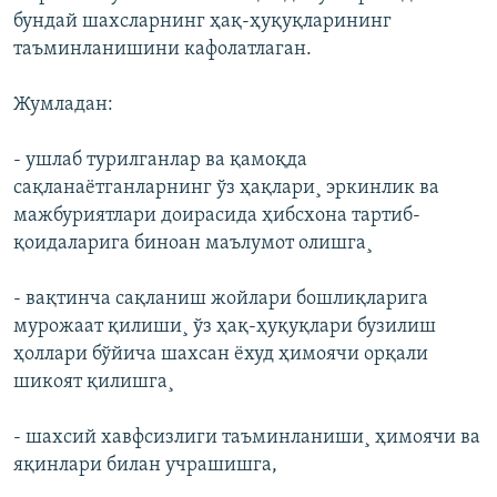
бундай шахсларнинг ҳақ-ҳуқуқларининг
таъминланишини кафолатлаган.
Жумладан:
- ушлаб турилганлар ва қамоқда
сақланаётганларнинг ўз ҳақлари¸ эркинлик ва
мажбуриятлари доирасида ҳибсхона тартиб-
қоидаларига биноан маълумот олишга¸
- вақтинча сақланиш жойлари бошлиқларига
мурожаат қилиши¸ ўз ҳақ-ҳуқуқлари бузилиш
ҳоллари бўйича шахсан ëхуд ҳимоячи орқали
шикоят қилишга¸
- шахсий хавфсизлиги таъминланиши¸ ҳимоячи ва
яқинлари билан учрашишга,