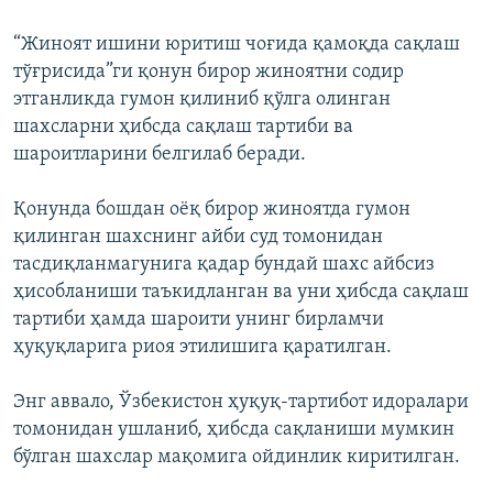
“Жиноят ишини юритиш чоғида қамоқда сақлаш
тўғрисида”ги қонун бирор жиноятни содир
этганликда гумон қилиниб қўлга олинган
шахсларни ҳибсда сақлаш тартиби ва
шароитларини белгилаб беради.
Қонунда бошдан оёқ бирор жиноятда гумон
қилинган шахснинг айби суд томонидан
тасдиқланмагунига қадар бундай шахс айбсиз
ҳисобланиши таъкидланган ва уни ҳибсда сақлаш
тартиби ҳамда шароити унинг бирламчи
ҳуқуқларига риоя этилишига қаратилган.
Энг аввало, Ўзбекистон ҳуқуқ-тартибот идоралари
томонидан ушланиб, ҳибсда сақланиши мумкин
бўлган шахслар мақомига ойдинлик киритилган.