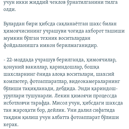
учун икки жиддий чеклов ўрнатилганини тилга
олди.
Булардан бири ҳибсда сақланаётган шахс билан
ҳимоячисининг учрашуви чоғида ахборот ташиши
мумкин бўлган техник воситалардан
фойдаланишга имкон берилмаганидир.
- 22-моддада учрашув берилганда, ҳимоячилар,
қонуний вакиллар, қариндошлар, бошқа
шахсларнинг ëнида алоқа воситалари, шахсий
компютер, фотоаппаратлар, видеокамераларнинг
бўлиши тақиқланади, дебдида. Энди қариндош-
уруғлари тушунарли. Лекин ҳимоячи процессда
исботловчи тарафда. Мисол учун, ҳибсдаги шахсда
тан жароҳати бор, дейлик. Уни далил сифатида
тақдим қилиш учун албатта фотоаппарат бўлиши
керак.