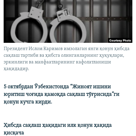
Президент Ислом Каримов имзолаган янги қонун ҳибсда
сақлаш тартиби ва ҳибсга олинганларнинг ҳуқуқлари,
эркинлиги ва манфаатларининг кафолатланиши
ҳақидадир.
5 октябрдан Ўзбекистонда “Жиноят ишини
юритиш чоғида қамоқда сақлаш тўғрисида”ги
қонун кучга кирди.
Ҳибсда сақлаш ҳақидаги илк қонун ҳақида
қисқача