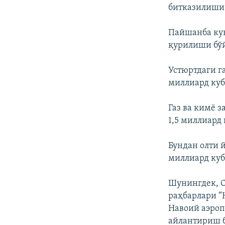
битказилиши
Пайшанба кун
қурилиши бў
Устюртдаги г
миллиард куб
Газ ва кимё 
1,5 миллиард 
Бундан олти 
миллиард куб
Шунингдек, С
раҳбарлари “
Навоий аэроп
айлантириш б