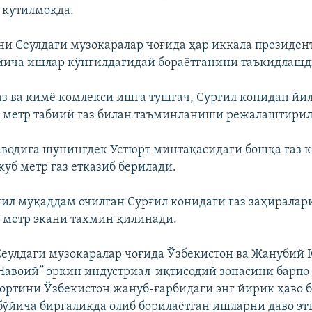
 кутилмоқда.
и Сеулдаги музокаралар чоғида ҳар иккала президент
йича ишлар кўнгилдагидай бораётганини таъкидлашд
аз ва кимё комлекси ишга тушгач, Сурғил конидан йил
 метр табиий газ билан таъминланиши режалаштирил
заводига шунингдек Устюрт минтақасидаги бошқа газ 
куб метр газ етказиб берилади.
йил муқаддам очилган Сурғил конидаги газ заҳиралар
 метр экани тахмин қилинади.
еулдаги музокаралар чоғида Ўзбекистон ва Жанубий 
Навоий” эркин индустриал-иқтисодий зонасини барпо
ортини Ўзбекистон жануб-ғарбидаги энг йирик ҳаво 
ўйича биргаликда олиб борилаётган ишларни даво э