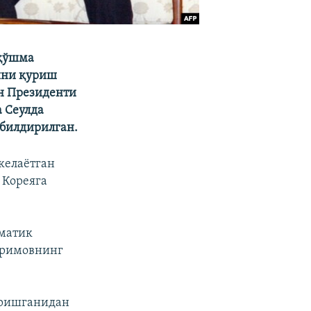
 қўшма
ини қуриш
н Президенти
 Сеулда
 билдирилган.
келаётган
 Кореяга
оматик
Каримовнинг
иришганидан