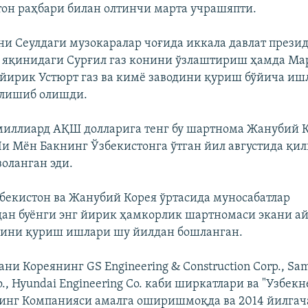
тон раҳбари билан олтинчи марта учрашяпти.
и Сеулдаги музокаралар чоғида иккала давлат прези
 яқинидаги Сурғил газ конини ўзлаштириш ҳамда Ма
 йирик Устюрт газ ва кимё заводини қуриш бўйича и
елишиб олишди.
миллиард АҚШ долларига тенг бу шартнома Жанубий 
и Мён Бакнинг Ўзбекистонга ўтган йил августида қи
оланган эди.
збекистон ва Жанубий Корея ўртасида муносабатлар
ан буёнги энг йирик ҳамкорлик шартномаси экани ай
дини қуриш ишлари шу йилдан бошланган.
ни Кореянинг GS Engineering & Construction Corp., Sa
o., Hyundai Engineering Co. каби ширкатлари ва "Узбекн
инг Компанияси амалга оширишмоқда ва 2014 йилгач