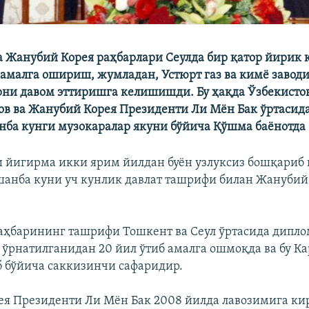
а Жанубий Корея раҳбарлари Сеулда бир қатор йирик
амалга ошириш, жумладан, Устюрт газ ва кимё завод
ни давом эттиришга келишишди. Бу ҳақда Ўзбекисто
в ва Жанубий Корея Президенти Ли Мён Бак ўртасида
нба кунги музокаралар якуни бўйича Қўшма баёнотда
 йигирма икки ярим йилдан буён узлуксиз бошқариб 
анба куни уч кунлик давлат ташрифи билан Жанубий
аҳбарининг ташрифи Тошкент ва Сеул ўртасида дипл
 ўрнатилганидан 20 йил ўтиб амалга ошмоқда ва бу 
б бўйича саккизинчи сафаридир.
ея Президенти Ли Мён Бак 2008 йилда лавозимига к