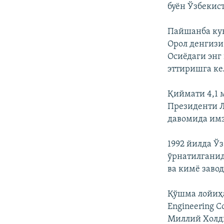
буён Ўзбекис
Пайшанба кун
Орол денгизи
Осиёдаги энг
эттиришга к
Қиймати 4,1 
Президенти Л
давомида имз
1992 йилда Ў
ўрнатилганид
ва кимё заво
Қўшма лойиҳа
Engineering C
Миллий Холд