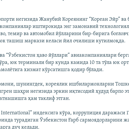
опорти негизида Жанубий Кореянинг “Кореан Эйр” ва
компаниялар иштирокида энг замонавий технологиял
аво, темир ва автомобил йўлларини бир-бирига боғлов
юк ташиш маркази келаси йил очилиши кутилмоқда.
 ва “Ўзбекистон ҳаво йўллари” авиакомпаниялари берг
ўра, юк терминали бир кунда камида 10 та тўла юк ор
самолётига хизмат кўрсатишга қодир бўлади.
томони, шунингдек, кореялик ишбилармонларни Тошк
грен шаҳри негизида эркин иқтисодий ҳудуд барпо э
атнашишга ҳам таклиф этган.
 International” индексига кўра, коррупиция даражаси 
ўринда турадиган Ўзбекистон Ғарб сармоядорларини ж
рга дуч келади.