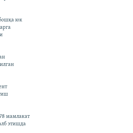
 бошқа юк
арга
чи
ан
тилган
ент
тиш
178 мамлакат
алб этишда