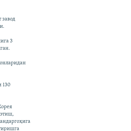
 завод
и.
ига 3
ган.
конларидан
и 130
Корея
 этиш,
бандаргоҳига
ттиришга