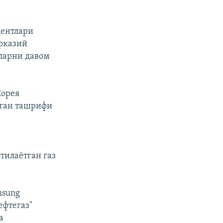
дентлари
рказий
шларни давом
Корея
лган ташрифи
тилаётган газ
msung
ефтегаз"
а