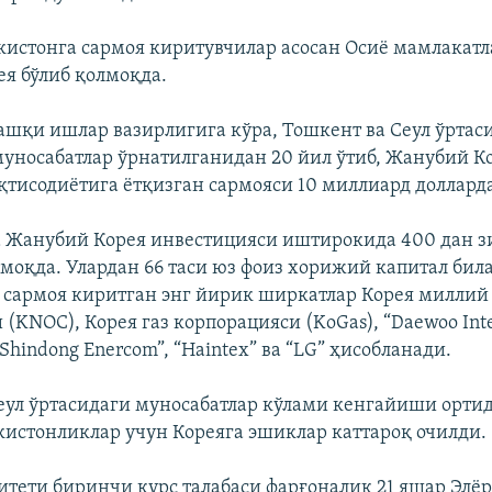
кистонга сармоя киритувчилар асосан Осиё мамлакатл
я бўлиб қолмоқда.
ашқи ишлар вазирлигига кўра, Тошкент ва Сеул ўртас
уносабатлар ўрнатилганидан 20 йил ўтиб, Жанубий К
қтисодиётига ётқизган сармояси 10 миллиард доллард
 Жанубий Корея инвестицияси иштирокида 400 дан з
моқда. Улардан 66 таси юз фоиз хорижий капитал бил
 сармоя киритган энг йирик ширкатлар Корея миллий
(KNOC), Корея газ корпорацияси (KoGas), “Daewoo Inte
 “Shindong Enercom”, “Haintex” ва “LG” ҳисобланади.
еул ўртасидаги муносабатлар кўлами кенгайиши орти
кистонликлар учун Кореяга эшиклар каттароқ очилди.
итети биринчи курс талабаси фарғоналик 21 яшар Элё