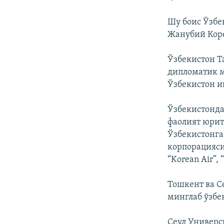
Шу боис Ўзбе
Жанубий Коре
Ўзбекистон Т
дипломатик м
Ўзбекистон и
Ўзбекистонда
фаолият юрит
Ўзбекистонга
корпорацияси 
“Korean Air”,
Тошкент ва С
минглаб ўзбе
Сеул Универс