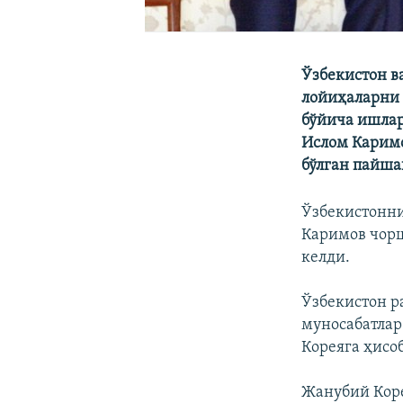
Ўзбекистон в
лойиҳаларни 
бўйича ишлар
Ислом Каримо
бўлган пайша
Ўзбекистонни
Каримов чорш
келди.
Ўзбекистон р
муносабатлар
Кореяга ҳисо
Жанубий Кор