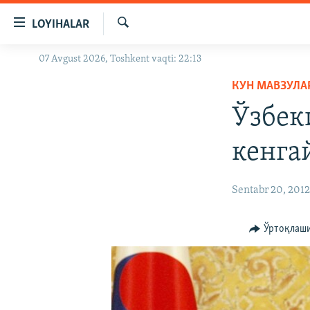
Линклар
LOYIHALAR
Бош
мавзуларга
Излаш
07 Avgust 2026, Toshkent vaqti: 22:13
OZODLIK SURISHTIRUVLARI
ўтинг
Асосий
КУН МАВЗУЛА
OZODVIDEO
навигацияга
Ўзбек
OZODARXIV
ўтинг
Қидиришга
кенга
ўтинг
Sentabr 20, 201
Ўртоқлаш