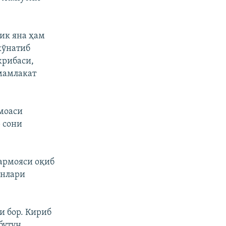
ик яна ҳам
жўнатиб
жрибаси,
мамлакат
моаси
 сони
армояси оқиб
инлари
и бор. Кириб
бутун