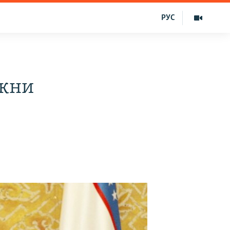
РУС
икни