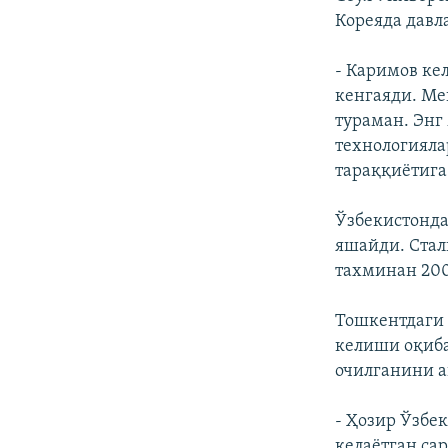
Кореяда давл
- Каримов ке
кенгаяди. Ме
тураман. Энг 
технологияла
тараққиётига
Ўзбекистонда
яшайди. Стал
тахминан 200
Тошкентдаги 
келиши оқиба
очилганини а
- Ҳозир Ўзбе
келаётган са