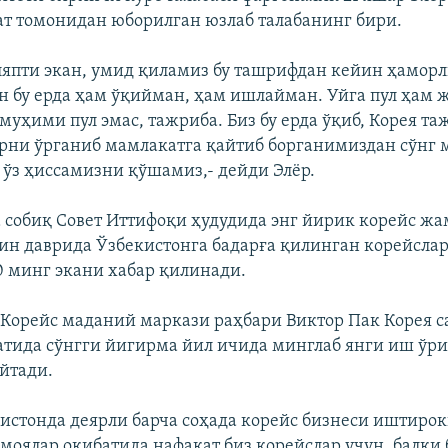
ат томонидан юборилган юзлаб талабанинг бири.
ляпти экан, умид қиламиз бу ташрифдан кейин ҳаморл
н бу ерда ҳам ўқийман, ҳам ишлайман. Уйга пул ҳам 
муҳими пул эмас, тажриба. Биз бу ерда ўқиб, Корея та
рни ўрганиб мамлакатга қайтиб борганимиздан сўнг 
 ўз ҳиссамизни қўшамиз,- дейди Элёр.
 собиқ Совет Иттифоқи ҳудудида энг йирик корейс жа
ин даврида Ўзбекистонга бадарға қилинган корейслар
 минг экани хабар қилинади.
Корейс маданий маркази раҳбари Виктор Пак Корея с
тида сўнгги йигирма йил ичида минглаб янги иш ўр
йтади.
кистонда деярли барча соҳада корейс бизнеси иштирок
рмоялар оқибатида нафақат биз корейслар учун, балки 