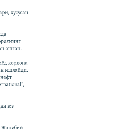
ари, хусусан
ида
ореянинг
ан ошган.
иёд корхона
ан ишлайди.
 нефт
rnational”,
дан юз
р Жанубий