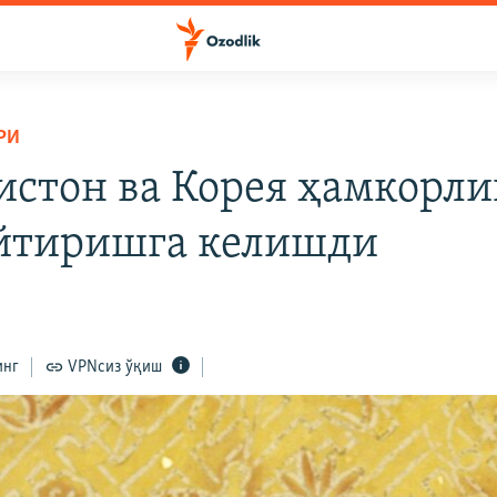
РИ
истон ва Корея ҳамкорл
йтиришга келишди
2
инг
VPNсиз ўқиш