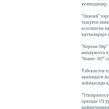
келишдилар.
“Навоий” аэр
ташувчи авиа
асосланган ҳ
қитъалараро 
“Кореан Эйр”
маълумотга к
“Боинг-747” 
Ўзбекистон 
яқинидаги Ан
лойиҳасида қ
“Transparency
орасида 172 
қийинчиликла