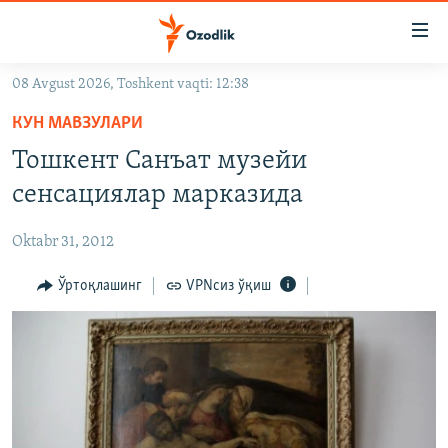
Линклар
Бош
мавзуларга
08 Avgust 2026, Toshkent vaqti: 12:38
ўтинг
OZODLIK SURISHTIRUVLARI
Асосий
КУН МАВЗУЛАРИ
OZODVIDEO
навигацияга
Тошкент Санъат музейи
ўтинг
OZODARXIV
сенсациялар марказида
Қидиришга
ўтинг
На русском
Oktabr 31, 2012
ИЖТИМОИЙ ТАРМОҚЛАР
Ўртоқлашинг
VPNсиз ўқиш
Озодлик бошқа тилларда