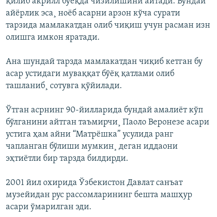
қилиб акрилл бўëқда чизилишини айтади. Бундай
айëрлик эса¸ ноëб асарни арзон кўча сурати
тарзида мамлакатдан олиб чиқиш учун расман изн
олишга имкон яратади.
Ана шундай тарзда мамлакатдан чиқиб кетган бу
асар устидаги муваққат бўëқ қатлами олиб
ташланиб¸ сотувга қўйилади.
Ўтган асрнинг 90-йилларида бундай амалиëт кўп
бўлганини айтган таъмирчи¸ Паоло Веронезе асари
устига ҳам айни “Матрëшка” усулида ранг
чапланган бўлиши мумкин¸ деган иддаони
эҳтиëтли бир тарзда билдирди.
2001 йил охирида Ўзбекистон Давлат санъат
музейидан рус рассомларининг бешта машҳур
асари ўмарилган эди.