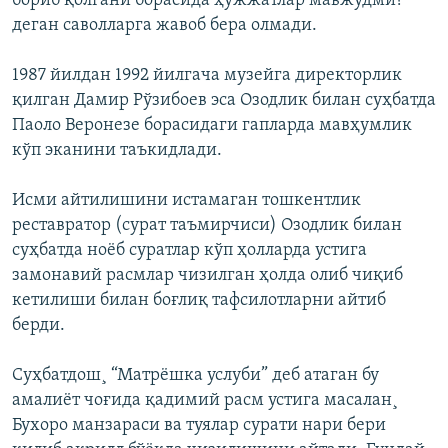
бориб қолгани борасида ҳужжатлар мавжудми?"
деган саволларга жавоб бера олмади.
1987 йилдан 1992 йилгача музейга директорлик
қилган Дамир Рўзибоев эса Озодлик билан суҳбатда
Паоло Веронезе борасидаги гапларда мавҳумлик
кўп эканини таъкидлади.
Исми айтилишини истамаган тошкентлик
реставратор (сурат таъмирчиси) Озодлик билан
суҳбатда ноëб суратлар кўп ҳолларда устига
замонавий расмлар чизилган ҳолда олиб чиқиб
кетилиши билан боғлиқ тафсилотларни айтиб
берди.
Суҳбатдош¸ “Матрëшка услуби” деб атаган бу
амалиëт чоғида қадимий расм устига масалан¸
Бухоро манзараси ва туялар сурати нари бери