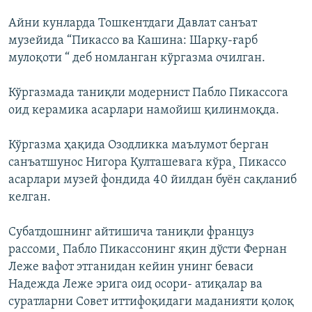
Айни кунларда Тошкентдаги Давлат санъат
музейида “Пикассо ва Кашина: Шарқу-ғарб
мулоқоти “ деб номланган кўргазма очилган.
Кўргазмада таниқли модернист Пабло Пикассога
оид керамика асарлари намойиш қилинмоқда.
Кўргазма ҳақида Озодликка маълумот берган
санъатшунос Нигора Қулташевага кўра¸ Пикассо
асарлари музей фондида 40 йилдан буён сақланиб
келган.
Субатдошнинг айтишича таниқли француз
рассоми¸ Пабло Пикассонинг яқин дўсти Фернан
Леже вафот этганидан кейин унинг беваси
Надежда Леже эрига оид осори- атиқалар ва
суратларни Совет иттифоқидаги маданияти қолоқ