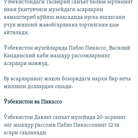
Ўзбекистондаги Тасвирий санъат билим юртининг
икки ўқитувчиси музейдаги асарларни
алмаштириб қўйиш мақсадида нусха ишлагани
учун жиноий жавобгарликка тортилгани ҳам
айтилади.
Ўзбекистон музейларида Пабло Пикассо¸ Василий
Кандинский каби машҳур рассомларнинг
асарлари мавжуд.
Бу асарларнинг жаҳон бозоридаги нархи бир неча
миллион доллардан ошади.
Ўзбекистон ва Пикассо
Ўзбекистон Давлат санъат музейида 20-асрнинг
энг машҳур рассоми Пабло Пикассонинг 12 та
асари сақланади.