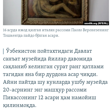
16 асрда ижод қилган италян рассоми Паоло Веронезенинг
Тошкентда пайдо бўлган асари.
Ўзбекистон пойтахтидаги Давлат
санъат музейида йиллар давомида
сақланиб келинган сурат ранг қатлами
тагидан яна бир дурдона асар чиқди.
Айни пайтда шу кунларда ушбу музейда
20-асрнинг энг машҳур рассоми
Пикассонинг 12 асари ҳам намойиш
қилинмоқда.