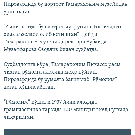
Пировардида бу портрет Тамарахоним музейидан
ўрин олган.
"Айни пайтда бу портрет йўқ¸ унинг Россиядаги
оила аъзолари олиб кетишган"¸ дейди
Тамарахоним музейи директори Зубайда
Музаффарова Озодлик билан суҳбатда.
Суҳбатдошга кўра¸ Тамарахоним Пикассо расм
чизган рўмолга алоҳида меҳр қўйган.
Пировардида бу рўмолга бағишлаб “Рўмолим”
деган қўшиқ айтган.
“Рўмолим” қўшиғи 1937 йили алоҳида
грампластинка тарзида 100 мингдан зиëд нусхада
чиқарилган.