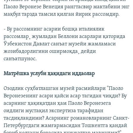
Паоло Веронезе Венеция рангтасвир мактабини энг
мақбул тарзда тамсил қилган йирик рассомдир.
- Бу рассомнинг асарии бошқа италиялик
рассомлар¸ жумладан Беллони асарлари қаторида
Ўзбекистон Давлат санъат музейи жамламаси
жозибадорлигини оширмоқда¸ дейди
санъатшунос.
Матрëшка услуби ҳақидаги иддаолар
Озодлик суҳбатлашган музей расмийлари "Паоло
Веронезенинг асари қайси асар тагидан чиқди? Бу
асарнинг ҳақиқатдан ҳам Паоло Веронезега
оидлиги мустақил экспертиза тарафидан
тасдиқландими? Асарнинг романовларнинг Санкт-
Петербургдаги жамғармасидан Тошкентга қандай