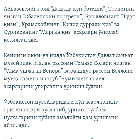
Айвазовсийга оид “Даштда кун ботиши”¸ Тропинин
чизган “Обаленский портрети”¸ Брюлловнинг “Турк
қизи”¸ Крамскойнинг ”Қизил дуррали қиз” ва
Суриковнинг “Мерган қиз” асарлари ўғирлаб
кетилган эди.
Кейинги икки-уч йилда Ўзбекистон Давлат санъат
музейидан италян рассоми Томазо Солари чизган
“Олма ушлаган Венера” ва машҳур рассом Беллони
мўйқаламига мансуб “Чўмилаëтган аëл”
асарларини ўғирлашга уриниш бўлган.
Ўзбекистон музейларидаги кўп асарларнинг
оригиналлари пулланиб¸ ўрнига қўлбола
нусхаларини қўйиш амалиëти ҳам урчигани
айтилади.