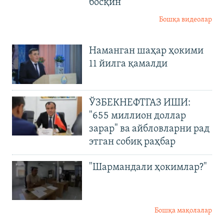
босқин
Бошқа видеолар
Наманган шаҳар ҳокими
11 йилга қамалди
ЎЗБЕКНЕФТГАЗ ИШИ:
"655 миллион доллар
зарар" ва айбловларни рад
этган собиқ раҳбар
"Шармандали ҳокимлар?"
Бошқа мақолалар