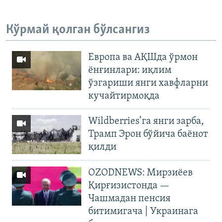
Кўрмай қолган бўлсангиз
Европа ва АҚШда ўрмон
ёнғинлари: иқлим
ўзгариши янги хавфларни
кучайтирмоқда
Wildberries’га янги зарба,
Трамп Эрон бўйича баёнот
қилди
OZODNEWS: Мирзиёев
Қирғизистонда —
Чашмадан пенсия
битимигача | Украинага