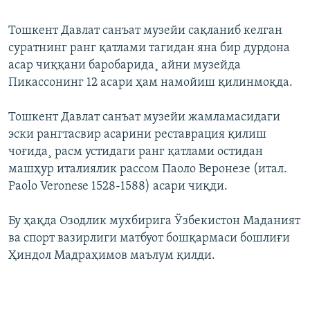
Тошкент Давлат санъат музейи сақланиб келган
суратнинг ранг қатлами тагидан яна бир дурдона
асар чиққани баробарида¸ айни музейда
Пикассонинг 12 асари ҳам намойиш қилинмоқда.
Тошкент Давлат санъат музейи жамламасидаги
эски рангтасвир асарини реставрация қилиш
чоғида¸ расм устидаги ранг қатлами остидан
машҳур италиялик рассом Паоло Веронезе (итал.
Paolo Veronese 1528-1588) асари чиқди.
Бу ҳақда Озодлик мухбирига Ўзбекистон Маданият
ва спорт вазирлиги матбуот бошқармаси бошлиғи
Ҳиндол Мадраҳимов маълум қилди.