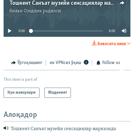
Тошкент Санъат музейи сенсациялар марказида
билан
Озодлик радиоси
Айни дамда медиа-манба мавжуд эмас
0:00
6:05
Бевосита линк
Ўртоқлашинг
VPNсиз ўқиш
Follow us
This item is part of
Кун мавзулари
Маданият
Алоқадор
Тошкент Санъат музейи сенсациялар марказида