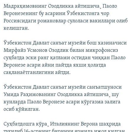
Мадраҳимовнинг Озодликка айтишича¸ Паоло
Веронезенинг бу асарини Ўзбекистонга чор
Россиясидаги романовлар сулоласи вакиллари олиб
келишган.
Ўзбекистон Давлат санъат музейи бош хазиначиси
Мирфайз Усмонов Озодлик билан микрофонсиз
суҳбатда эски ранг қатлами остидан чиққан Паоло
Веронезе асари айни пайтда яхши ҳолатда
сақланаëтганлигини айтди.
Ўзбекистон Давлат санъат музейи санъатшуноси
Умида Раҳимованинг Озодликка айтишича¸ шу
кунларда Паоло Веронезе асари кўргазма залига
осиб қўйилган.
Суҳбатдошга кўра¸ Италиянинг Верона шаҳрида
туғилиб 16-асрнинг биринчи ярмида ижод қилган