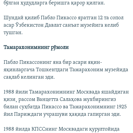
бўлган ҳудудларга беришга қарор қилган.
Шундай қилиб Пабло Пикассо яратган 12 та сопол
асар Ўзбекистон Давлат санъат музейига келиб
тушган.
Тамарахонимнинг рўмоли
Пабло Пикассонинг яна бир асари яқин-
яқинларгача Тошкентдаги Тамарахоним музейида
сақлаб келинган эди.
1988 йили Тамарахонимнинг Москвада яшайдиган
қизи¸ рассом Ванцетта Салаҳова мухбирингиз
билан суҳбатда Пикассо ва Тамарахонимнинг 1925
йил Париждаги учрашуви ҳақида гапирган эди.
1988 йилда КПССнинг Москвадаги қурултойида