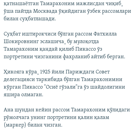
қатнашаëтган Тамарахоним мажлисдан чиқиб¸
ўша пайтда Москвада ўқийдиган ўзбек рассомлари
билан суҳбатлашади.
Суҳбат иштирокчиси бўлган рассом Фатхилла
Шокировнинг эслашича¸ бу мулоқотда
Тамарахоним қандай қилиб Пикассо ўз
портретини чизганини фахрланиб айтиб берган.
Ҳикояга кўра¸ 1925 йили Париждаги Совет
делегацияси таркибида бўлган Тамарахонимни
кўрган Пикассо "Осиë гўзали"га ўз шайдолигини
яшира олмаган.
Ана шундан кейин рассом Тамарахоним қўлидаги
рўмолчага унинг портретини қалин қалам
(маркер) билан чизган.