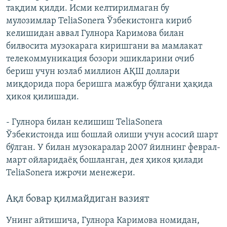
тақдим қилди. Исми келтирилмаган бу
мулозимлар TeliaSonera Ўзбекистонга кириб
келишидан аввал Гулнора Каримова билан
билвосита музокарага киришгани ва мамлакат
телекоммуникация бозори эшикларини очиб
бериш учун юзлаб миллион АҚШ доллари
миқдорида пора беришга мажбур бўлгани ҳақида
ҳикоя қилишади.
- Гулнора билан келишиш TeliaSonera
Ўзбекистонда иш бошлай олиши учун асосий шарт
бўлган. У билан музокаралар 2007 йилнинг феврал-
март ойларидаёқ бошланган, дея ҳикоя қилади
TeliaSonera ижрочи менежери.
Ақл бовар қилмайдиган вазият
Унинг айтишича, Гулнора Каримова номидан,