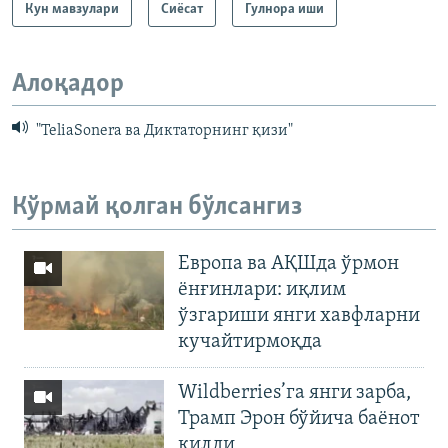
Кун мавзулари
Сиёсат
Гулнора иши
Алоқадор
"TeliaSonera ва Диктаторнинг қизи"
Кўрмай қолган бўлсангиз
Европа ва АҚШда ўрмон
ёнғинлари: иқлим
ўзгариши янги хавфларни
кучайтирмоқда
Wildberries’га янги зарба,
Трамп Эрон бўйича баёнот
қилди