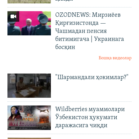
OZODNEWS: Мирзиёев
Қирғизистонда —
Чашмадан пенсия
битимигача | Украинага
босқин
Бошқа видеолар
"Шармандали ҳокимлар?"
Wildberries муаммолари
Ўзбекистон ҳукумати
даражасига чиқди