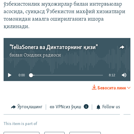
ўзбекистонлик муҳожирлар билан интервьюлар
асосида, суиқасд Ўзбекистон махфий хизматлари
томонидан амалга оширилганига ишора
қилинади.
"TeliaSonera ва Диктаторнинг қизи"
билан
Озодлик радиоси
Айни дамда медиа-манба мавжуд эмас
0:00
8:12
Бевосита линк
Ўртоқлашинг
VPNсиз ўқиш
Follow us
This item is part of