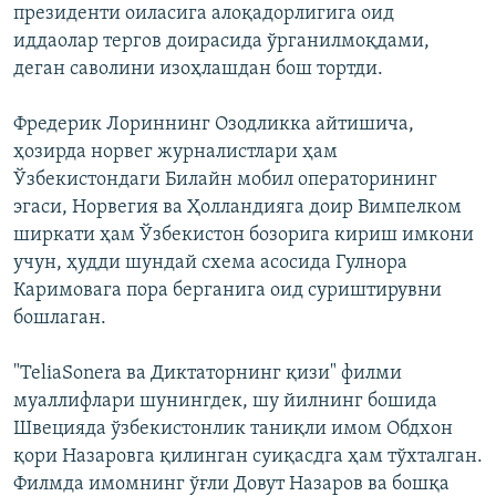
президенти оиласига алоқадорлигига оид
иддаолар тергов доирасида ўрганилмоқдами,
деган саволини изоҳлашдан бош тортди.
Фредерик Лориннинг Озодликка айтишича,
ҳозирда норвег журналистлари ҳам
Ўзбекистондаги Билайн мобил операторининг
эгаси, Норвегия ва Ҳолландияга доир Вимпелком
ширкати ҳам Ўзбекистон бозорига кириш имкони
учун, ҳудди шундай схема асосида Гулнора
Каримовага пора берганига оид суриштирувни
бошлаган.
"TeliaSonera ва Диктаторнинг қизи" филми
муаллифлари шунингдек, шу йилнинг бошида
Швецияда ўзбекистонлик таниқли имом Обдхон
қори Назаровга қилинган суиқасдга ҳам тўхталган.
Филмда имомнинг ўғли Довут Назаров ва бошқа