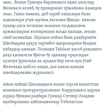
эмас. Лекин Гулнора Каримовага яқин шахслар
Женевага келиб, бу пулларнинг хўжайини Аҳмедов
эмас, Гаянэ Авякян, деб туриб олишлари банк
ходимлари учун мутлақ янгилик бўлади. Авакян
пуллар унга тегишли эканини тасдиқловчи
ҳужжатларни келтиришни ваъда қилади, лекин
олиб келмайди. Шундан кейин банк раҳбарияти
Швейцария ҳуқуқ тартибот идораларини бундан
хабардор қилади. Полиция Takilant ҳисоб рақамига
даҳл қилмоқчи бўлган бу одамлар орқасидан
кузатув ўрнатади ва орадан бир неча кун ўтиб
Женевада ҳибсга олади, дея ҳикоя қилади
швейцариялик журналист.
Айни пайтда Швециядаги ишни тергов қилаётган
мамлакат прокуратурасининг Коррупцияга қарши
кураш бўлими раҳбари Гуннар Стетлер Озодлик
мухбирининг айбланувчилар Ўзбекистон