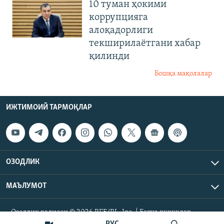
10 туман ҳокими
коррупцияга
алоқадорлиги
текширилаётгани хабар
қилинди
Бошқа мақолалар
ИЖТИМОИЙ ТАРМОҚЛАР
ОЗОДЛИК
МАЪЛУМОТ
Озодлик радиоси © 2026 RFE/RL, Inc. | Барча ҳуқуқлар
ҳимояланган.