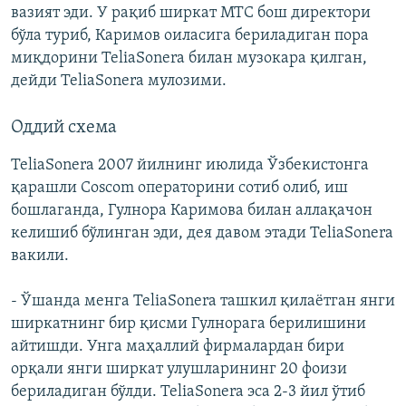
вазият эди. У рақиб ширкат МТС бош директори
бўла туриб, Каримов оиласига бериладиган пора
миқдорини TeliaSonera билан музокара қилган,
дейди TeliaSonera мулозими.
Оддий схема
TeliaSonera 2007 йилнинг июлида Ўзбекистонга
қарашли Coscom операторини сотиб олиб, иш
бошлаганда, Гулнора Каримова билан аллақачон
келишиб бўлинган эди, дея давом этади TeliaSonera
вакили.
- Ўшанда менга TeliaSonera ташкил қилаётган янги
ширкатнинг бир қисми Гулнорага берилишини
айтишди. Унга маҳаллий фирмалардан бири
орқали янги ширкат улушларининг 20 фоизи
бериладиган бўлди. TeliaSonera эса 2-3 йил ўтиб