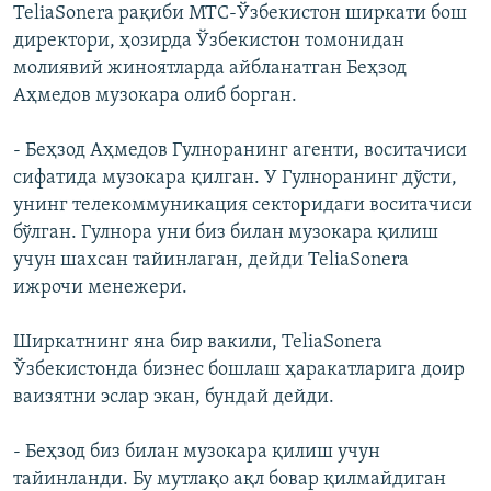
TeliaSonera рақиби МТС-Ўзбекистон ширкати бош
директори, ҳозирда Ўзбекистон томонидан
молиявий жиноятларда айбланатган Беҳзод
Аҳмедов музокара олиб борган.
- Беҳзод Аҳмедов Гулноранинг агенти, воситачиси
сифатида музокара қилган. У Гулноранинг дўсти,
унинг телекоммуникация секторидаги воситачиси
бўлган. Гулнора уни биз билан музокара қилиш
учун шахсан тайинлаган, дейди TeliaSonera
ижрочи менежери.
Ширкатнинг яна бир вакили, TeliaSonera
Ўзбекистонда бизнес бошлаш ҳаракатларига доир
ваизятни эслар экан, бундай дейди.
- Беҳзод биз билан музокара қилиш учун
тайинланди. Бу мутлақо ақл бовар қилмайдиган