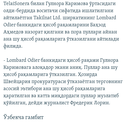
TelaiSonera билан Гулнора Каримова ўртасидаги
олди-бердида воситачи сифатида ишлатилгани
айтилаётган Takilnat Ltd. ширкатининг Lombard
Odier банкидаги ҳисоб рақамларини Баҳзод
Аҳмедов назорат қилгани ва пора пуллари айнан
ана шу ҳисоб рақамларига ўтказилгани айтилади
филмда.
- Lombard Odier банкидаги ҳисоб рақами Гулнора
Каримовага алоқадор экани аниқ. Пуллар ана шу
ҳисоб рақамларига ўтказилган. Ҳозирда
Швейцария прокуратураси ўтказаётган терговнинг
асосий эътибори ана шу ҳисоб рақамларига
қаратилган ва катта миқдордаги пуллар музлатиб
қўйилган, дейди журналист Фредерик Лорин.
Ўзбекча гамбит