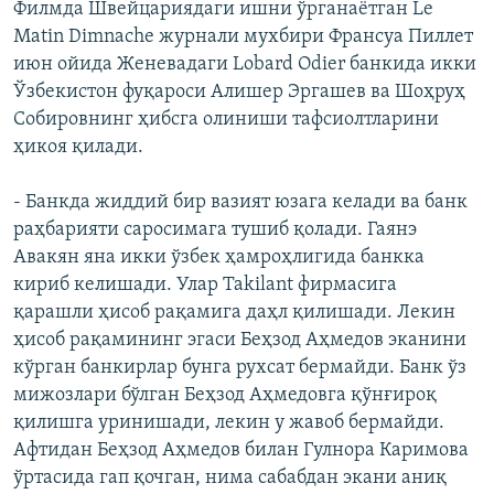
Филмда Швейцариядаги ишни ўрганаётган Le
Matin Dimnache журнали мухбири Франсуа Пиллет
июн ойида Женевадаги Lobard Odier банкида икки
Ўзбекистон фуқароси Алишер Эргашев ва Шоҳруҳ
Собировнинг ҳибсга олиниши тафсиолтларини
ҳикоя қилади.
- Банкда жиддий бир вазият юзага келади ва банк
раҳбарияти саросимага тушиб қолади. Гаянэ
Авакян яна икки ўзбек ҳамроҳлигида банкка
кириб келишади. Улар Takilant фирмасига
қарашли ҳисоб рақамига даҳл қилишади. Лекин
ҳисоб рақамининг эгаси Беҳзод Аҳмедов эканини
кўрган банкирлар бунга рухсат бермайди. Банк ўз
мижозлари бўлган Беҳзод Аҳмедовга қўнғироқ
қилишга уринишади, лекин у жавоб бермайди.
Афтидан Беҳзод Аҳмедов билан Гулнора Каримова
ўртасида гап қочган, нима сабабдан экани аниқ