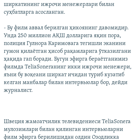
ширкатининг ижрочи менежерлари билан
суҳбатларга асосланган.
- Бу филм аввал берилган ҳикоянинг давомидир.
Унда 250 миллион АҚШ долларига яқин пора,
полиция Гулнора Каримовага тегишли эканини
гумон қилаётган ҳисоб рақамларига ўтказилгани
ҳақида гап боради. Бугун эфирга бераётганимиз
филмда TeliaSoneraнинг икки ижрочи менежери,
яъни бу воқеани ширкат ичидан туриб кузатиб
келган манбалар билан интервьюлар бор, дейди
журналист.
Швеция жамоатчилик телевидениеси TeliaSonera
мулозимлари билан қилинган интервьюларни
филм эфирга берилишидан олдин Озодликка