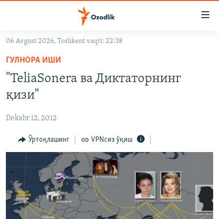
Линклар
Бош
мавзуларга
06 Avgust 2026, Toshkent vaqti: 22:38
ўтинг
OZODLIK SURISHTIRUVLARI
Асосий
ГУЛНОРА ИШИ
OZODVIDEO
навигацияга
"TeliaSonera ва Диктаторнинг
ўтинг
OZODARXIV
қизи"
Қидиришга
ўтинг
На русском
Dekabr 12, 2012
ИЖТИМОИЙ ТАРМОҚЛАР
Ўртоқлашинг
VPNсиз ўқиш
Озодлик бошқа тилларда