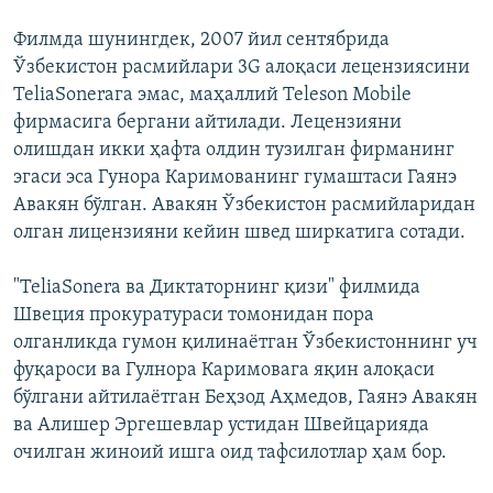
Филмда шунингдек, 2007 йил сентябрида
Ўзбекистон расмийлари 3G алоқаси лецензиясини
TeliaSoneraга эмас, маҳаллий Teleson Mobile
фирмасига бергани айтилади. Лецензияни
олишдан икки ҳафта олдин тузилган фирманинг
эгаси эса Гунора Каримованинг гумаштаси Гаянэ
Авакян бўлган. Авакян Ўзбекистон расмийларидан
олган лицензияни кейин швед ширкатига сотади.
"TeliaSonera ва Диктаторнинг қизи" филмида
Швеция прокуратураси томонидан пора
олганликда гумон қилинаётган Ўзбекистоннинг уч
фуқароси ва Гулнора Каримовага яқин алоқаси
бўлгани айтилаётган Беҳзод Аҳмедов, Гаянэ Авакян
ва Алишер Эргешевлар устидан Швейцарияда
очилган жиноий ишга оид тафсилотлар ҳам бор.