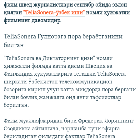
филм швед журналистлари сентябр ойида эълон
қилган
"TeliaSonera-ўзбек иши"
номли ҳужжатли
филмнинг давомидир.
TeliaSonera Гулнорага пора бераётганини
билган
"TeliaSonera ва Диктаторнинг қизи" номли
ҳижжатли филмда катта қисми Швеция ва
Финляндия ҳукуматларига тегишли TeliaSonera
ширкати Ўзбекистон телекоммуникацион
бозорига кириш учун катта миқдорда пора бергани
билан боғлиқ жанжалга оид янги тафсилотлар
берилган.
Филм муаллифларидан бири Фредерик Лориннинг
Озодликка айтишича, чоршанба куни эфирга
бериладиган филмдаги фактлар TeliaSonera