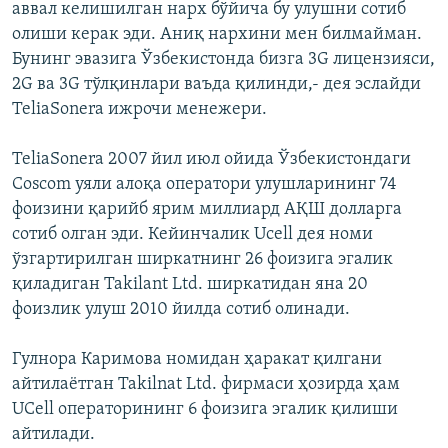
аввал келишилган нарх бўйича бу улушни сотиб
олиши керак эди. Аниқ нархини мен билмайман.
Бунинг эвазига Ўзбекистонда бизга 3G лицензияси,
2G ва 3G тўлқинлари ваъда қилинди,- дея эслайди
TeliaSonera ижрочи менежери.
TeliaSonerа 2007 йил июл ойида Ўзбекистондаги
Coscom уяли алоқа оператори улушларининг 74
фоизини қарийб ярим миллиард АҚШ долларга
сотиб олган эди. Кейинчалик Ucell дея номи
ўзгартирилган ширкатнинг 26 фоизига эгалик
қиладиган Takilant Ltd. ширкатидан яна 20
фоизлик улуш 2010 йилда сотиб олинади.
Гулнора Каримова номидан ҳаракат қилгани
айтилаётган Takilnat Ltd. фирмаси ҳозирда ҳам
UCell операторининг 6 фоизига эгалик қилиши
айтилади.