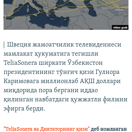
Швеция жамоатчилик телевидениеси
мамлакат ҳукуматига тегишли
TeliaSonera ширкати Ўзбекистон
президентининг тўнғич қизи Гулнора
Каримовага миллионлаб АҚШ доллари
миқдорида пора бергани иддао
қилинган навбатдаги ҳужжатли филмни
эфирга берди.
"TeliaSonera ва Диктаторнинг қизи"
деб номланган