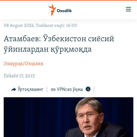
Линклар
Бош
мавзуларга
08 Avgust 2026, Toshkent vaqti: 16:00
ўтинг
OZODLIK SURISHTIRUVLARI
Асосий
Атамбаев: Ўзбекистон сиёсий
OZODVIDEO
навигацияга
ўйинлардан қўрқмоқда
ўтинг
OZODARXIV
Қидиришга
Элмурод/Озодлик
ўтинг
На русском
Dekabr 17, 2013
ИЖТИМОИЙ ТАРМОҚЛАР
Ўртоқлашинг
VPNсиз ўқиш
Озодлик бошқа тилларда