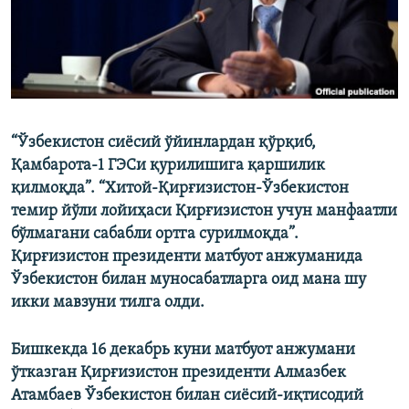
“Ўзбекистон сиёсий ўйинлардан қўрқиб,
Қамбарота-1 ГЭСи қурилишига қаршилик
қилмоқда”. “Хитой-Қирғизистон-Ўзбекистон
темир йўли лойиҳаси Қирғизистон учун манфаатли
бўлмагани сабабли ортга сурилмоқда”.
Қирғизистон президенти матбуот анжуманида
Ўзбекистон билан муносабатларга оид мана шу
икки мавзуни тилга олди.
Бишкекда
16 декабрь куни
матбуот анжумани
ўтказган Қирғизистон президенти Алмазбек
Атамбаев Ўзбекистон билан сиёсий-иқтисодий