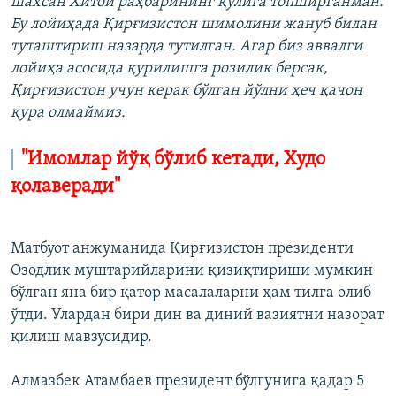
шахсан Хитой раҳбарининг қўлига топширганман.
Бу лойиҳада Қирғизистон шимолини жануб билан
туташтириш назарда тутилган. Агар биз аввалги
лойиҳа асосида қурилишга розилик берсак,
Қирғизистон учун керак бўлган йўлни ҳеч қачон
қура олмаймиз.
"Имомлар йўқ бўлиб кетади, Худо
қолаверади"
Матбуот анжуманида Қирғизистон президенти
Озодлик муштарийларини қизиқтириши мумкин
бўлган яна бир қатор масалаларни ҳам тилга олиб
ўтди. Улардан бири дин ва диний вазиятни назорат
қилиш мавзусидир.
Алмазбек Атамбаев президент бўлгунига қадар 5