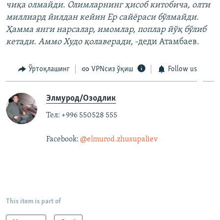
чиқа олмайди. Олимларнинг ҳисоб китобича, олти
миллиард йилдан кейин Ер сайёраси бўлмайди.
Ҳамма янги нарсалар, имомлар, поплар йўқ бўлиб
кетади. Аммо Худо қолаверади,
-деди Атамбаев.
Ўртоқлашинг
VPNсиз ўқиш
Follow us
Элмурод/Озодлик
Тел: +996 550528 555
Facebook:
@elmurod.zhusupaliev
This item is part of