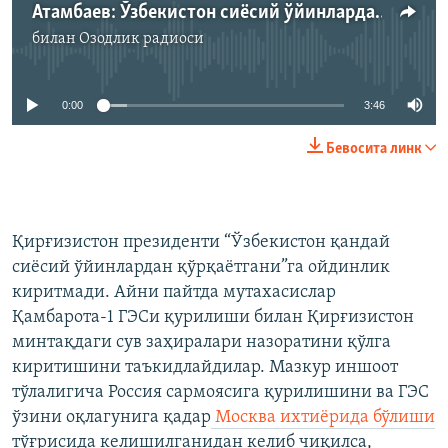
Атамбаев: Ўзбекистон сиёсий ўйинлардан қўрқмоқда
билан
Озодлик радиоси
Айни дамда медиа-манба мавжуд эмас
0:00
3:46
Бевосита линк
Қирғизистон президенти “Ўзбекистон қандай
сиёсий ўйинлардан қўрқаётгани”га ойдинлик
киритмади. Айни пайтда мутахасислар
Қамбарота-1 ГЭСи қурилиши билан Қирғизистон
минтақдаги сув заҳиралари назоратини қўлга
киритишини таъкидлайдилар. Мазкур иншоот
тўлалигича Россия сармоясига қурилишини ва ГЭС
ўзини оқлагунига қадар
Москва ихтиёрида бўлиши
тўғрисида келишилганидан келиб чиқилса,