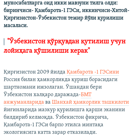
муносабатларга оид икки мавзуни тилга олди:
биринчиси- Қамбарота-1 ГЭСи, иккинчиси-Хитой-
Қирғизистон-Ўзбекистон темир йўли қурилиши
масаласи.
"Ўзбекистон қўрқувдан қутилиш учун
лойиҳага қўшилиши керак"
Қирғизистон 2009 йилда
Қамбарота -1 ГЭСини
Россия билан ҳамкорликда қуриш борасидаги
шартномани имзолаган. Ўшандан бери
Ўзбекистон халқаро даражада-
БМТ
анжуманларида
ва
Шанхай ҳамкорлик ташкилоти
йиғинларида мазкур қурилишга қарши эканини
билдириб келмоқда. Ўзбекистон фикрича,
Қамбарота-1 ГЭСи барпо этилса минтақа
экологиясига катта зарар етказилади.