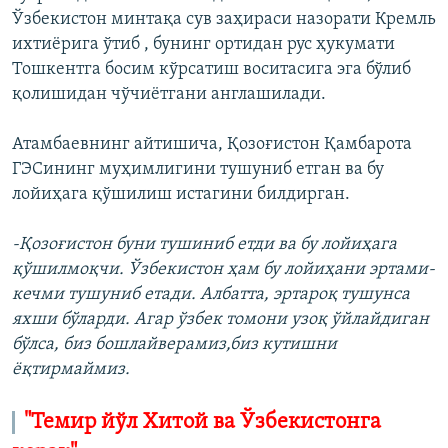
Ўзбекистон минтақа сув заҳираси назорати Кремль
ихтиёрига ўтиб , бунинг ортидан рус ҳукумати
Тошкентга босим кўрсатиш воситасига эга бўлиб
қолишидан чўчиётгани англашилади.
Атамбаевнинг айтишича, Қозоғистон Қамбарота
ГЭСининг муҳимлигини тушуниб етган ва бу
лойиҳага қўшилиш истагини билдирган.
-Қозоғистон буни тушиниб етди ва бу лойиҳага
қўшилмоқчи. Ўзбекистон ҳам бу лойиҳани эртами-
кечми тушуниб етади. Албатта, эртароқ тушунса
яхши бўларди. Агар ўзбек томони узоқ ўйлайдиган
бўлса, биз бошлайверамиз,биз кутишни
ёқтирмаймиз.
"Темир йўл Хитой ва Ўзбекистонга