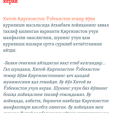
керак"
Хитой-Қирғизистон-Ўзбекистон темир йўли
қурилиши масаласида Атамбаев лойиҳанинг аввал
таклиф қилинган варианти Қирғизистон учун
манфаатли эмаслигини, шунинг учун ҳам
қурилиши ишлари ортга сурилиб кетаётганини
айтди:
-Балки очиғини айтадиган вақт етиб келгандир...
Гап шундаки, Хитой-Қирғизистон-Ўзбекистон
темир йўли Қирғизистоннинг ҳеч қандай
муаммосини ҳал этмайди. Бу йўл Хитой ва
Ўзбекистон учун керак. Шунинг учун биз йўлнинг
бошқа лойиҳасини таклиф этмоқдамиз. Бу
лойиҳада, албатта, биринчи навбатда Қирғизистон
манфаатлари ҳисобга олинган. Бу лойиҳани мен