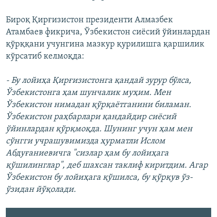
Бироқ Қирғизистон президенти Алмазбек
Атамбаев фикрича, Ўзбекистон сиёсий ўйинлардан
қўрққани учунгина мазкур қурилишга қаршилик
кўрсатиб келмоқда:
- Бу лойиҳа Қирғизистонга қандай зурур бўлса,
Ўзбекистонга ҳам шунчалик муҳим. Мен
Ўзбекистон нимадан қўрқаётганини биламан.
Ўзбекистон раҳбарлари қандайдир сиёсий
ўйинлардан қўрқмоқда. Шунинг учун ҳам мен
сўнгги учрашувимизда ҳурматли Ислом
Абдуғаниевичга "сизлар ҳам бу лойиҳага
қўшилинглар", деб шахсан таклиф киритдим. Агар
Ўзбекистон бу лойиҳага қўшилса, бу қўрқув ўз-
ўзидан йўқолади.