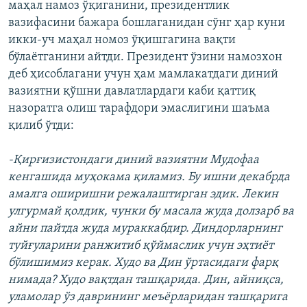
маҳал намоз ўқиганини, президентлик
вазифасини бажара бошлаганидан сўнг ҳар куни
икки-уч маҳал номоз ўқишгагина вақти
бўлаётганини айтди. Президент ўзини намозхон
деб ҳисоблагани учун ҳам мамлакатдаги диний
вазиятни қўшни давлатлардаги каби қаттиқ
назоратга олиш тарафдори эмаслигини шаъма
қилиб ўтди:
-Қирғизистондаги диний вазиятни Мудофаа
кенгашида муҳокама қиламиз. Бу ишни декабрда
амалга оширишни режалаштирган эдик. Лекин
улгурмай қолдик, чунки бу масала жуда долзарб ва
айни пайтда жуда мураккабдир. Диндорларнинг
туйғуларини ранжитиб қўймаслик учун эҳтиёт
бўлишимиз керак. Худо ва Дин ўртасидаги фарқ
нимада? Худо вақтдан ташқарида. Дин, айниқса,
уламолар ўз даврининг меъёрларидан ташқарига