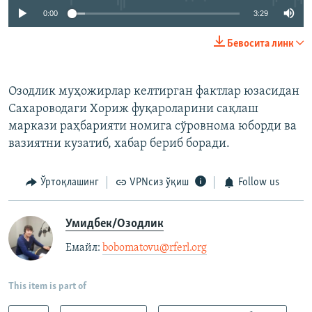
0:00
3:29
Бевосита линк
Озодлик муҳожирлар келтирган фактлар юзасидан
Сахароводаги Хориж фуқароларини сақлаш
маркази раҳбарияти номига сўровнома юборди ва
вазиятни кузатиб, хабар бериб боради.
Ўртоқлашинг
VPNсиз ўқиш
Follow us
Умидбек/Озодлик
Емайл: ​
bobomatovu@rferl.org
​
This item is part of