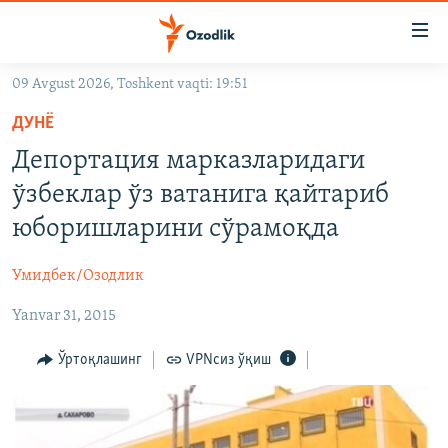
Линклар
Бош
мавзуларга
09 Avgust 2026, Toshkent vaqti: 19:51
ўтинг
OZODLIK SURISHTIRUVLARI
Асосий
ДУНË
OZODVIDEO
навигацияга
Депортация марказларидаги
ўтинг
OZODARXIV
ўзбеклар ўз ватанига қайтариб
Қидиришга
ўтинг
юборишларини сўрамоқда
На русском
Умидбек/Озодлик
ИЖТИМОИЙ ТАРМОҚЛАР
Yanvar 31, 2015
Ўртоқлашинг
VPNсиз ўқиш
Озодлик бошқа тилларда