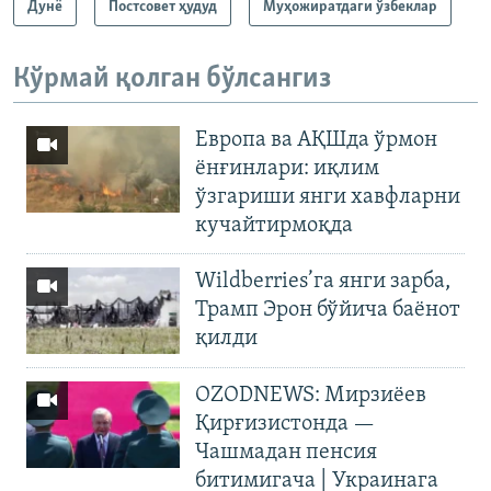
Дунë
Постсовет ҳудуд
Муҳожиратдаги ўзбеклар
Кўрмай қолган бўлсангиз
Европа ва АҚШда ўрмон
ёнғинлари: иқлим
ўзгариши янги хавфларни
кучайтирмоқда
Wildberries’га янги зарба,
Трамп Эрон бўйича баёнот
қилди
OZODNEWS: Мирзиёев
Қирғизистонда —
Чашмадан пенсия
битимигача | Украинага