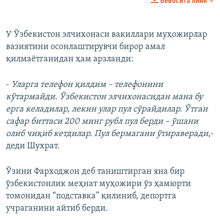
Бевосита линк
У Ўзбекистон элчихонаси вакиллари муҳожирлар
вазиятини осонлаштирувчи бирор амал
қилмаётганидан ҳам арзланди:
-
Уларга телефон қилдим – телефонини
кўтармайди. Ўзбекистон элчихонасидан мана бу
ерга келадилар, лекин улар пул сўрайдилар. Ўтган
сафар биттаси 200 минг рубл пул берди – ўшани
олиб чиқиб кетдилар. Пул бермагани ўтираверади
,-
деди Шухрат.
Ўзини Фарходжон деб таништирган яна бир
ўзбекистонлик меҳнат муҳожири ўз ҳамюрти
томонидан “подставка” қилиниб, депортга
учраганини айтиб берди.