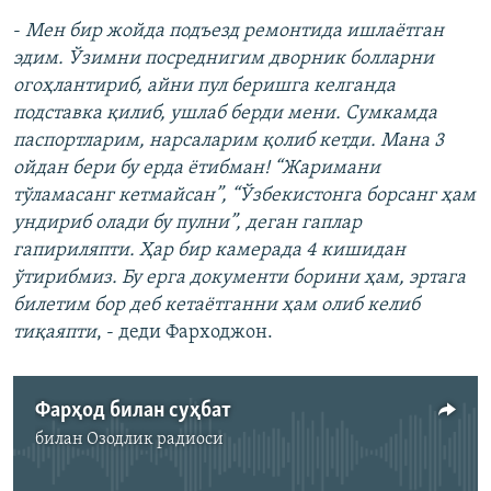
-
Мен бир жойда подъезд ремонтида ишлаётган
эдим. Ўзимни посреднигим дворник болларни
огоҳлантириб, айни пул беришга келганда
подставка қилиб, ушлаб берди мени. Сумкамда
паспортларим, нарсаларим қолиб кетди. Мана 3
ойдан бери бу ерда ётибман! “Жаримани
тўламасанг кетмайсан”, “Ўзбекистонга борсанг ҳам
ундириб олади бу пулни”, деган гаплар
гапириляпти. Ҳар бир камерада 4 кишидан
ўтирибмиз. Бу ерга документи борини ҳам, эртага
билетим бор деб кетаётганни ҳам олиб келиб
тиқаяпти
, - деди Фарходжон.
Фарҳод билан суҳбат
билан
Озодлик радиоси
Айни дамда медиа-манба мавжуд эмас