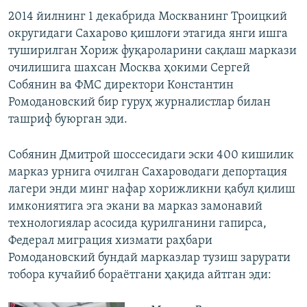
2014 йилнинг 1 декабрида Москванинг Троицкий
округидаги Сахарово қишлоғи этагида янги ишга
туширилган Хориж фуқароларини сақлаш маркази
очилишига шахсан Москва ҳокими Сергей
Собянин ва ФМС директори Константин
Ромодановский бир гуруҳ журналистлар билан
ташриф буюрган эди.
Собянин Дмитрой шоссесидаги эски 400 кишилик
марказ урнига очилган Сахароводаги депортация
лагери энди минг нафар хорижликни қабул қилиш
имкониятига эга экани ва марказ замонавий
технологиялар асосида қурилганини гапирса,
Федерал миграция хизмати раҳбари
Ромодановский бундай марказлар тузиш зарурати
тобора кучайиб бораётгани ҳақида айтган эди: