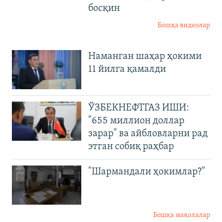
босқин
Бошқа видеолар
Наманган шаҳар ҳокими
11 йилга қамалди
ЎЗБЕКНЕФТГАЗ ИШИ:
"655 миллион доллар
зарар" ва айбловларни рад
этган собиқ раҳбар
"Шармандали ҳокимлар?"
Бошқа мақолалар