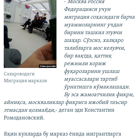
-
Москва Россия
Федерацияси учун
миграция соҳасидаги барча
муаммоларнинг учдан
бирини ташкил этувчи
шаҳар. Сўзсиз, халқаро
талабларга мос келувчи,
бир вақтда, қаттиқ
режимли хориж
фуқароларини ушлаш
Сахароводаги
муассасалари тартиб
Миграция маркази
ўрнатишга кўмаклашади.
Бу эса жамоатчилик фикри,
айниқса, москваликлар фикрига ижобий таъсир
этмасдан қолмайди
,- деган эди Константин
Ромодановский.
Яқин кунларда бу марказ ёнида мигрантларга