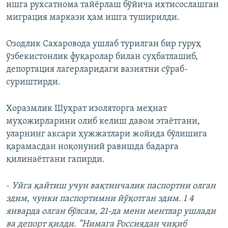
ишга рухсатнома тайёрлаш бўйича ихтисослашган
миграция маркази ҳам ишга туширилди.
Озодлик Сахаровода ушлаб турилган бир гуруҳ
ўзбекистонлик фуқаролар билан суҳбатлашиб,
депортация лагерларидаги вазиятни сўраб-
суриштирди.
Хоразмлик Шуҳрат изоляторга меҳнат
муҳожирларини олиб келиш давом этаётгани,
уларнинг аксари ҳужжатлари жойида бўлишига
қарамасдан ноқонуний равишда бадарға
қилинаётгани гапирди.
-
Уйга қайтиш учун вақтинчалик паспортни олган
эдим, чунки паспортимни йўқотган эдим. 1 4
январда олган бўлсам, 21-да мени ментлар ушлади
ва депорт қилди. “Нимага Россиядан чиқиб