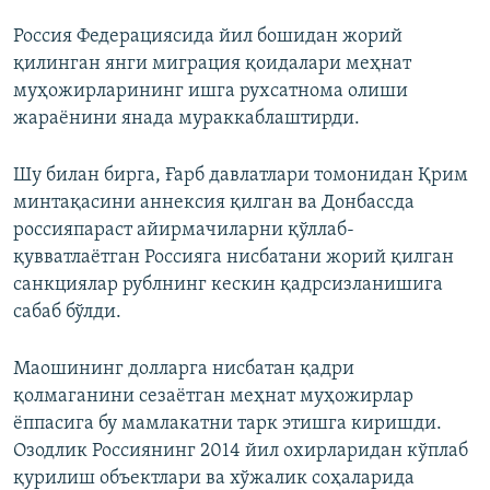
Россия Федерациясида йил бошидан жорий
қилинган янги миграция қоидалари меҳнат
муҳожирларининг ишга рухсатнома олиши
жараёнини янада мураккаблаштирди.
Шу билан бирга, Ғарб давлатлари томонидан Қрим
минтақасини аннексия қилган ва Донбассда
россияпараст айирмачиларни қўллаб-
қувватлаётган Россияга нисбатани жорий қилган
санкциялар рублнинг кескин қадрсизланишига
сабаб бўлди.
Маошининг долларга нисбатан қадри
қолмаганини сезаётган меҳнат муҳожирлар
ёппасига бу мамлакатни тарк этишга киришди.
Озодлик Россиянинг 2014 йил охирларидан кўплаб
қурилиш объектлари ва хўжалик соҳаларида