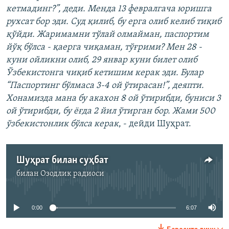
кетмадинг?”, деди. Менда 13 февралгача юришга
рухсат бор эди. Суд қилиб, бу ерга олиб келиб тиқиб
қўйди. Жаримамни тўлай олмайман, паспортим
йўқ бўлса - қаерга чиқаман, тўғрими? Мен 28 -
куни ойликни олиб, 29 январ куни билет олиб
Ўзбекистонга чиқиб кетишим керак эди. Булар
“Паспортинг бўлмаса 3-4 ой ўтирасан!”, деяпти.
Хонамизда мана бу акахон 8 ой ўтирибди, буниси 3
ой ўтирибди, бу ёғда 2 йил ўтирган бор. Жами 500
ўзбекистонлик бўлса керак
, - дейди Шуҳрат.
Шуҳрат билан суҳбат
билан
Озодлик радиоси
Айни дамда медиа-манба мавжуд эмас
0:00
6:07