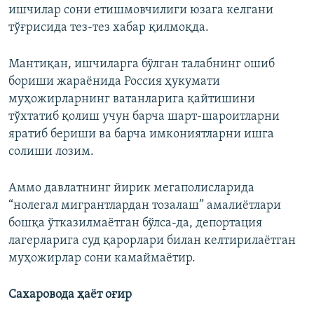
ишчилар сони етишмовчилиги юзага келгани
тўғрисида тез-тез хабар қилмоқда.
Мантиқан, ишчиларга бўлган талабнинг ошиб
бориши жараёнида Россия ҳукумати
муҳожирларнинг ватанларига қайтишини
тўхтатиб қолиш учун барча шарт-шароитларни
яратиб бериши ва барча имкониятларни ишга
солиши лозим.
Аммо давлатнинг йирик мегаполисларида
“нолегал мигрантлардан тозалаш” амалиётлари
бошқа ўтказилмаётган бўлса-да, депортация
лагерларига суд қарорлари билан келтирилаётган
муҳожирлар сони камаймаётир.
Сахаровода ҳаёт оғир