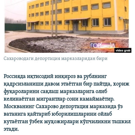
Сахароводаги депортация марказларидан бири
Россияда иқтисодий инқироз ва рублнинг
қадрсизланиши давом этаётган бир пайтда, хориж
фуқароларини сақлаш марказларига олиб
келинаётган мигрантлар сони камаймаётир.
Москванинг Сахарово депортация марказида ўз
ватанига қайтариб юборилишларини ойлаб
кутаётган ўзбек муҳожирлари кўпчиликни ташкил
этади.