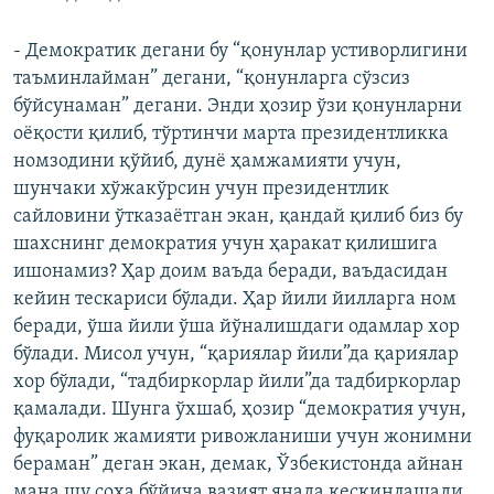
- Демократик дегани бу “қонунлар устиворлигини
таъминлайман” дегани, “қонунларга сўзсиз
бўйсунаман” дегани. Энди ҳозир ўзи қонунларни
оёқости қилиб, тўртинчи марта президентликка
номзодини қўйиб, дунё ҳамжамияти учун,
шунчаки хўжакўрсин учун президентлик
сайловини ўтказаётган экан, қандай қилиб биз бу
шахснинг демократия учун ҳаракат қилишига
ишонамиз? Ҳар доим ваъда беради, ваъдасидан
кейин тескариси бўлади. Ҳар йили йилларга ном
беради, ўша йили ўша йўналишдаги одамлар хор
бўлади. Мисол учун, “қариялар йили”да қариялар
хор бўлади, “тадбиркорлар йили”да тадбиркорлар
қамалади. Шунга ўхшаб, ҳозир “демократия учун,
фуқаролик жамияти ривожланиши учун жонимни
бераман” деган экан, демак, Ўзбекистонда айнан
мана шу соҳа бўйича вазият янада кескинлашади,