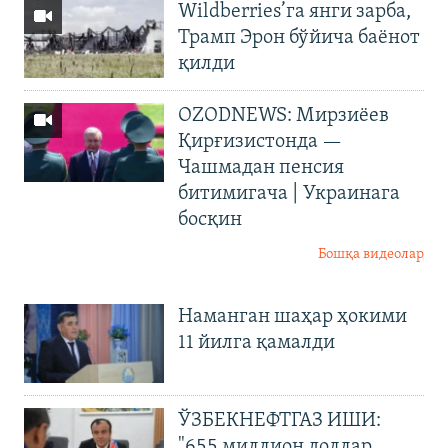
Wildberries’га янги зарба,
Трамп Эрон бўйича баёнот
қилди
OZODNEWS: Мирзиёев
Қирғизистонда —
Чашмадан пенсия
битимигача | Украинага
босқин
Бошқа видеолар
Наманган шаҳар ҳокими
11 йилга қамалди
ЎЗБЕКНЕФТГАЗ ИШИ:
"655 миллион доллар