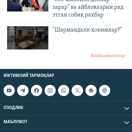
зарар" ва айбловларни рад
этган собиқ раҳбар
"Шармандали ҳокимлар?"
Бошқа мақолалар
ИЖТИМОИЙ ТАРМОҚЛАР
ОЗОДЛИК
МАЪЛУМОТ