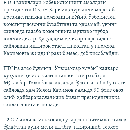
FIDH вакиллари Ўзбекистоннинг амалдаги
президенти Ислом Каримов тўртинчи маротаба
президентликка номзодини қўйиб, Ўзбекистон
конституциясини бузаётганига қарамай, унинг
сайловда ғалаба қозонишига мутлақо шубҳа
қилмайдилар. Ҳуқуқ ҳимоячилари президент
сайловида иштирок этаётган қолган уч номзод
Каримовга жиддий рақиб эмас, деб ҳисоблайди.
FIDHга аъзо бўлмиш “Ўтюраклар клуби” халқаро
ҳуқуқни ҳимоя қилиш ташкилоти раҳбари
Мўътабар Тожибоева аввалда бўлгани каби бу галги
сайловда ҳам Ислом Каримов камида 90 фоиз овоз
олиб, ҳайбаракаллачилик билан президентликка
сайланишига ишонади.
- 2007 йили қамоқхонада ўтирган пайтимда сайлов
бўлаётган куни мени штабга чақиришиб, тезкор