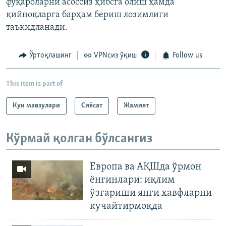
фуқароларни асоссиз ҳибсга олиш ҳамда
қийноқларга барҳам бериш лозимлиги
таъкидланади.
Ўртоқлашинг
VPNсиз ўқиш
Follow us
This item is part of
Кун мавзулари
Сиёсат
Жамият
Кўрмай қолган бўлсангиз
Европа ва АҚШда ўрмон
ёнғинлари: иқлим
ўзгариши янги хавфларни
кучайтирмоқда