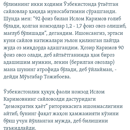
бўлимнинг икки ходими Ўзбекистонда ўтаётган
сайловлар ҳақида муносабатимни сўрашганди.
Шунда мен: “92 фоиз билан Ислом Каримов ғолиб
бўлади, қолган номзодлар 1,2 - 1,7 фоиз овоз олишиб,
мағлуб бўлишади”, дегандим. Ишонсангиз, эртаси
куни сайлов натижалари эълон қилинган пайтда
жуда оз миқдорда адашгандим. Ҳозир Каримов 90
фоиз овоз олади, деб айтаётганимда ҳам бироз
адашишим мумкин, лекин (берилган овозлар)
мана шунинг атрофида бўлади, деб ўйлайман, -
дейди Мўътабар Тожибоева.
Ўзбекистонлик ҳуқуқ фаоли номзод Ислом
Каримовнинг сайловолди дастуридаги
“демократик ҳаёт” риторикасига ишонмаслигини
айтиб, бунинг фақат жаҳон ҳамжамияти кўзини
бўяш учун йўлланган мужда, деб билишини
таъкидлайди.