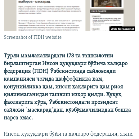
Screenshot of FIDH website
Турли мамлакатлардаги 178 та ташкилотни
бирлаштирган Инсон ҳуқуқлари бўйича халқаро
федерация (FIDH) Ўзбекистонда сайловолди
кампанияси чоғида шаффофликка ҳам,
қонунийликка ҳам, инсон ҳақларига ҳам риоя
қилинмаганидан ташвиш изҳор қилди. Ҳуқуқ
фаолларига кўра, Ўзбекистондаги президент
сайлови "маскарад"дан, кўзбўямачиликдан бошқа
нарса эмас.
Инсон ҳуқуқлари бўйича халқаро федерация, яъни