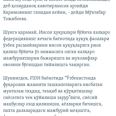
деб ҳозирданоқ хавотирлансак арзийди
Каримовнинг гапидан кейин, - дейди Мўътабар
Тожибоева.
Шунга қарамай, Инсон ҳуқуқлари бўйича халқаро
федерациянинг кечаги баёнотида ҳуқуқ фаоллари
ўзбек расмийларини инсон ҳуқуқларига риоя
қилиш бўйича ўз зиммасига олган халқаро
мажбуриятларни бажаришга ва мухолифлар
овозини бўғишдан тийилишга чақирган.
Шунингдек, FIDH баёнотида “Ўзбекистонда
фуқаролик жамияти ташкилотларига нисбатан
мунтазам таҳдид, таъқиб ва қўрқитишлар
сиёсатига чек қўйилиши зарур”лиги, сиёсий
маҳбуслар озод қилиниши, аёлларни бичишга,
пахта далаларидаги мажбурий меҳнатга,