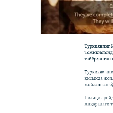
Туркиянинг И
Тожикистонда
тайёрланган 
Туркияда чи
қисмида жой
жойлашган бў
Полиция рейд
Анқарадаги т