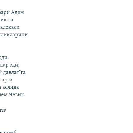
бари Адем
лик ва
 алоқаси
анликларини
рди.
шар эди,
й давлат"га
нарса
а аслида
дем Чевик.
тта