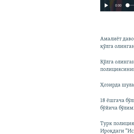
0:00
Амалиёт даво
қўлга олинган
Қўлга олинга
полициясинин
Ҳозирда шула
18 ёшгача бў
бўйича бўлим
Турк полиция
Ироқдаги “Ис