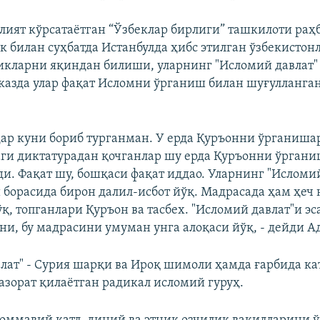
лият кўрсатаётган “Ўзбеклар бирлиги” ташкилоти раҳ
к билан суҳбатда Истанбулда ҳибс этилган ўзбекистон
кларни яқиндан билиши, уларнинг "Исломий давлат"
казда улар фақат Исломни ўрганиш билан шуғулланг
 ҳар куни бориб турганман. У ерда Қуръонни ўрганиша
ги диктатурадан қочганлар шу ерда Қуръонни ўргани
ди. Фақат шу, бошқаси фақат иддао. Уларнинг "Исломи
 борасида бирон далил-исбот йўқ. Мадрасада ҳам ҳеч 
, топганлари Қуръон ва тасбех. "Исломий давлат"и эс
и, бу мадрасини умуман унга алоқаси йўқ, - дейди А
лат" - Сурия шарқи ва Ироқ шимоли ҳамда ғарбида ка
азорат қилаётган радикал исломий гуруҳ.