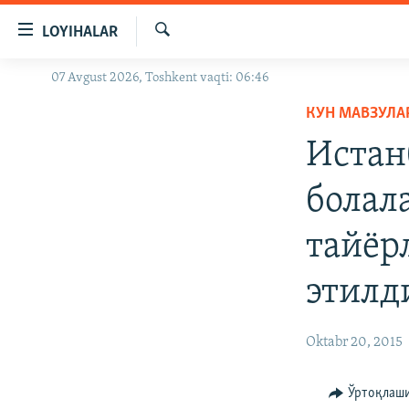
Линклар
LOYIHALAR
Бош
мавзуларга
Излаш
07 Avgust 2026, Toshkent vaqti: 06:46
OZODLIK SURISHTIRUVLARI
ўтинг
Асосий
КУН МАВЗУЛА
OZODVIDEO
навигацияга
Истан
OZODARXIV
ўтинг
Қидиришга
болал
ўтинг
тайёр
этилд
Oktabr 20, 2015
Ўртоқлаш