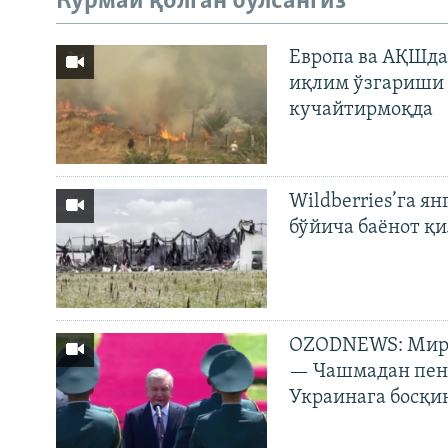
Кўрмай қолган бўлсангиз
Европа ва АҚШда
иқлим ўзгариши 
кучайтирмоқда
Wildberries’га ян
бўйича баёнот қ
OZODNEWS: Мирз
— Чашмадан пенс
Украинага босқи