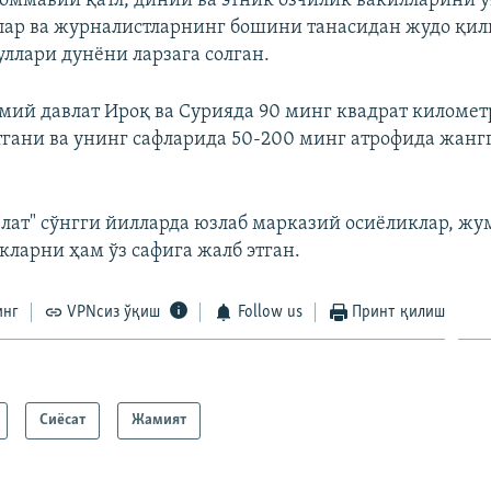
 оммавий қатл, диний ва этник озчилик вакилларини 
лар ва журналистларнинг бошини танасидан жудо қи
уллари дунёни ларзага солган.
мий давлат Ироқ ва Сурияда 90 минг квадрат километ
тгани ва унинг сафларида 50-200 минг атрофида жанг
лат" сўнгги йилларда юзлаб марказий осиёликлар, жу
кларни ҳам ўз сафига жалб этган.
инг
VPNсиз ўқиш
Follow us
Принт қилиш
Сиёсат
Жамият