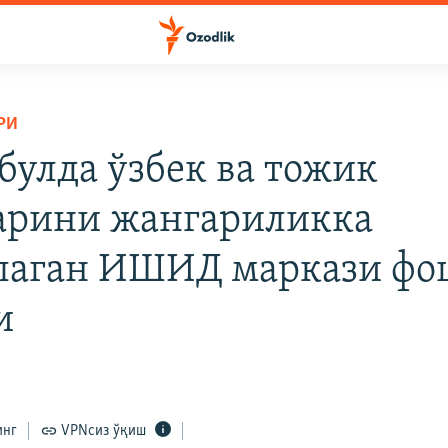
РИ
булда ўзбек ва тожик
арини жангариликка
лаган ИШИД маркази фо
и
инг
VPNсиз ўқиш