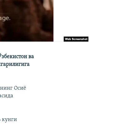
Ўзбекистон ва
нгарилигига
лнинг Осиё
асида
ь кунги