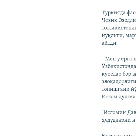
Туркияда фао
Чевик Озодли
тожикистонли
йўқлиги, мар
айтди.
- Мен у ерга
Ўзбекистонда
курслар бор э
алоқадорлиги
топишгани йўқ
Ислом душман
"Исломий Дав
ҳудудларни н