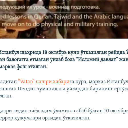
станбул шаҳрида 18 октябрь куни ўтказилган рейдда 
н балоғатга етмаган ўнлаб бола “Исломий давлат” жа
марказ фош этилган.
қадиган
“Vatan” нашри хабари
га кўра, марказ Истанбу
лашган Пендик туманидаги уйлардан бирининг ертўл
лган.
лари юздан зиёд одам ўлимига сабаб бўлган 10 октябр
еррор ҳужумлари ортидан ўтказилган.