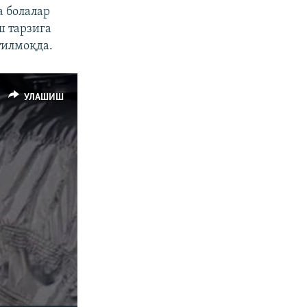
 болалар
ш тарзига
тилмоқда.
УЛАШИШ