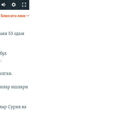
Бевосита линк
УЛАШИШ
ами 53 одам
бул
.
px
Кенглиги
илган.
ганлар ишлари
лар Сурия ва