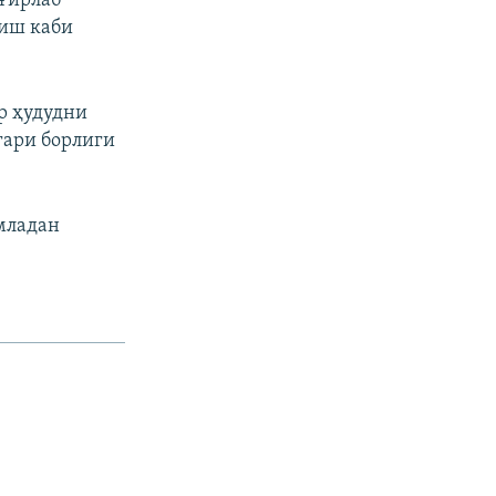
ўғирлаб
лиш каби
р ҳудудни
гари борлиги
младан