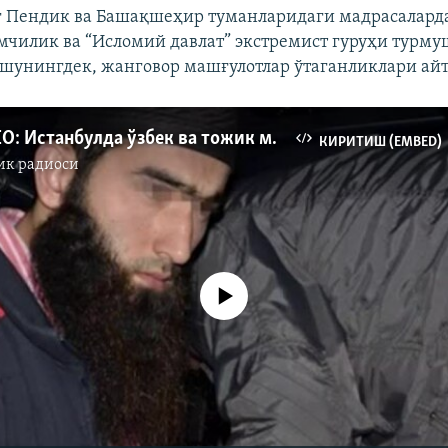
 Пендик ва Башақшеҳир туманларидаги мадрасаларда
мчилик ва “Исломий давлат” экстремист гуруҳи турму
 шунингдек, жанговор машғулотлар ўтаганликлари ай
OZOD-VIDEO: Истанбулда ўзбек ва тожик муҳожирлари уйларида рейдлар ўтказилди
КИРИТИШ (EMBED)
ик радиоси
Айни дамда медиа-манба мавжуд эмас