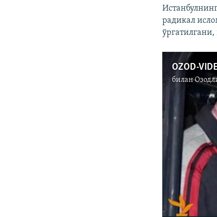
Истанбулнинг
радикал исло
ўргатилгани,
билан
Озодл