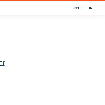
РУС
ш