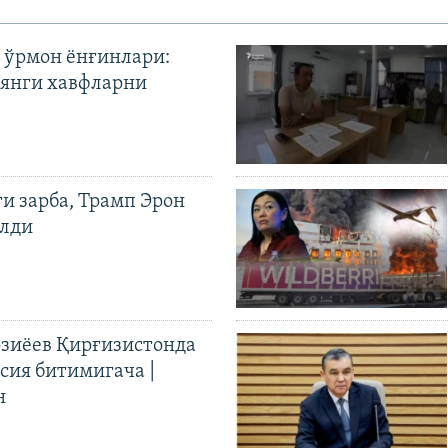
 ўрмон ёнғинлари:
янги хавфларни
ги зарба, Трамп Эрон
илди
иёев Қирғизистонда
ия битимигача |
н