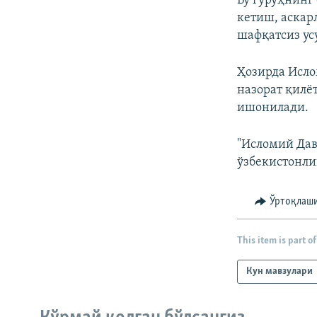
Бу гуруҳнинг
кетиш, аскар
шафқатсиз ус
Ҳозирда Исло
назорат қилё
ишонилади.
"Исломий Дав
ўзбекистонли
Ўртоқлаш
This item is part of
Кун мавзулари