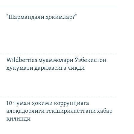
"Шармандали ҳокимлар?"
Wildberries муаммолари Ўзбекистон
ҳукумати даражасига чиқди
10 туман ҳокими коррупцияга
алоқадорлиги текширилаётгани хабар
қилинди