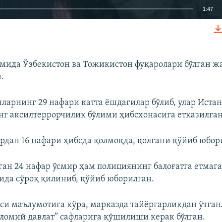
1:47
КИРИТИШ (EMBED)
мида Ўзбекистон ва Тожикистон фуқаролари бўлган ж
.
нларнинг 29 нафари катта ёшдагилар бўлиб, улар Истан
г аксилтеррорчилик бўлими ҳибсхонасига етказилган
рдан 16 нафари ҳибсда қолмоқда, қолгани қўйиб юбор
лган 24 нафар ўсмир ҳам полициянинг балоғатга етма
ида сўроқ қилиниб, қўйиб юборилган.
си маълумотига кўра, марказда тайёргарликдан ўтган
ломий давлат” сафларига қўшилиши керак бўлган.