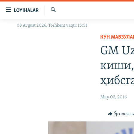
Линклар
LOYIHALAR
Бош
мавзуларга
Излаш
08 Avgust 2026, Toshkent vaqti: 15:51
OZODLIK SURISHTIRUVLARI
ўтинг
Асосий
КУН МАВЗУЛА
OZODVIDEO
навигацияга
GM Uz
OZODARXIV
ўтинг
Қидиришга
киши,
ўтинг
ҳибсг
May 03, 2016
Ўртоқлаш