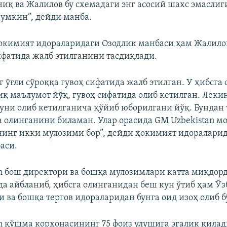
ниқ ва Жалилов бу схемадаги энг асосий шахс эмасли
умкин”, дейди манба.
окимият идораларидаги Озодлик манбаси ҳам Жалилов
ифатида жалб этилганини тасдиқлади.
 ўғли сўроққа гувоҳ сифатида жалб этилган. У ҳибсга
иқ маълумот йўқ, гувоҳ сифатида олиб кетилган. Лекин
уни олиб кетилганича қўйиб юборилгани йўқ. Бундан 
а олинганини биламан. Улар орасида GM Uzbekistan м
инг икки мулозими бор”, дейди ҳокимият идоралари
аси.
n бош директори ва бошқа мулозимлари катта миқдор
а айбланиб, ҳибсга олинганидан беш кун ўтиб ҳам Ў
и ва бошқа тергов идораларидан бунга оид изоҳ олиб б
n қўшма корхонасининг 75 фоиз улушига эгалик қила