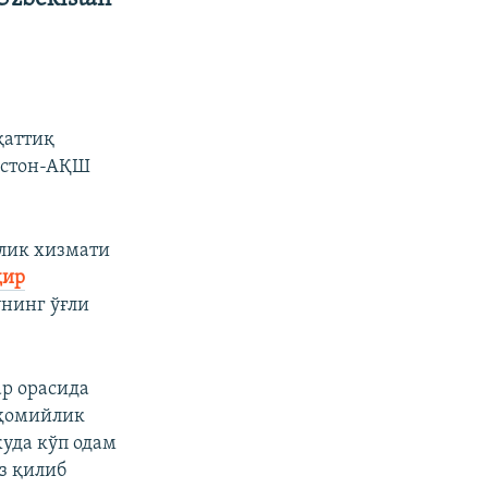
қаттиқ
истон-АҚШ
лик хизмати
ҳир
унинг ўғли
ар орасида
 ҳомийлик
жуда кўп одам
з қилиб