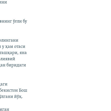
гини
нинг ўғли бу
 олингани
 у ҳам отаси
ташқари, яна
олиявий
дан биридаги
даги
збекистон Бош
ўлгани йўқ.
диган