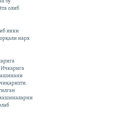
ан бу
йта олиб
иб икки
 орқали нарх
ларига
. Ичкарига
 машинани
 чиқаряпти.
тилган
 машиналарни
рлаб