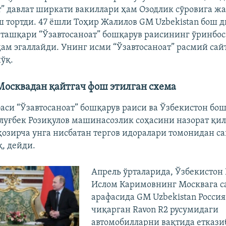
т” давлат ширкати вакиллари ҳам Озодлик сўровига ж
 тортди. 47 ёшли Тоҳир Жалилов GM Uzbekistan бош 
ташқари “Ўзавтосаноат” бошқарув раисининг ўринбо
ам эгаллайди. Унинг исми “Ўзавтосаноат” расмий сай
ўқ.
Москвадан қайтгач фош этилган схема
аси “Ўзавтосаноат” бошқарув раиси ва Ўзбекистон бо
луғбек Розиқулов машинасозлик соҳасини назорат қил
ҳозирча унга нисбатан тергов идоралари томонидан са
қ, дейди.
Апрель ўрталарида, Ўзбекистон
Ислом Каримовнинг Москвага с
арафасида GM Uzbekistan Росси
чиқарган Ravon R2 русумидаги
автомобилларни вақтида еткази