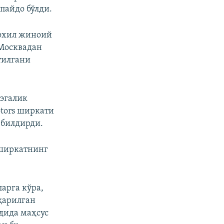
пайдо бўлди.
дохил жиноий
Москвадан
тилгани
эгалик
tors ширкати
 билдирди.
 ширкатнинг
арга кўра,
қарилган
дида маҳсус