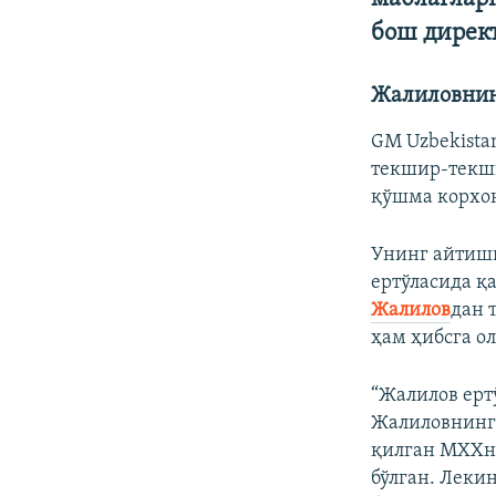
бош директ
Жалиловнинг
GM Uzbekista
текшир-текши
қўшма корхо
Унинг айтиши
ертўласида қ
Жалилов
дан 
ҳам ҳибсга о
“Жалилов ерт
Жалиловнинг 
қилган МХХни
бўлган. Леки