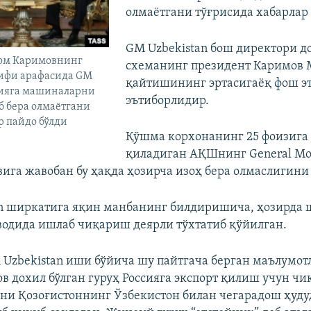
олмаётгани тўғрисида хабарлар 
GM Uzbekistan бош директори 
ом Каримовнинг
схеманинг президент Каримов 
ифи арафасида GM
қайтишининг эртасигаёқ фош э
сияга машиналарни
эътиборлидир.
б бера олмаётгани
р пайдо бўлди
Қўшма корхонанинг 25 фоизига 
қиладиган АҚШнинг General Mo
вига жавобан бу ҳақда ҳозирча изоҳ бера олмаслигини
n ширкатига яқин манбанинг билдиришича, ҳозирда
водида ишлаб чиқариш деярли тўхтатиб қўйилган.
Uzbekistan иши бўйича шу пайтгача берган маълумотл
в дохил бўлган гуруҳ Россияга экспорт қилиш учун чи
ни Қозоғистоннинг Ўзбекистон билан чегарадош ҳуду