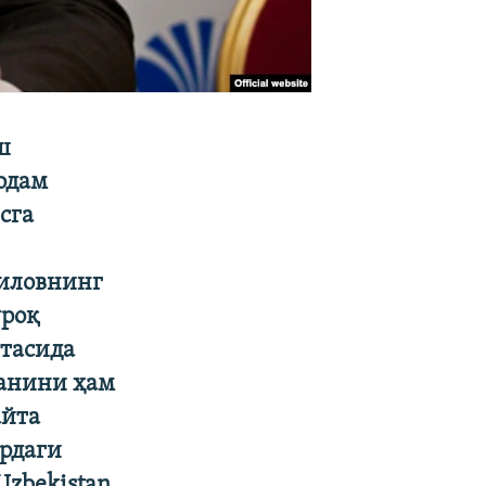
ш
одам
сга
лиловнинг
ўроқ
тасида
ганини ҳам
айта
ордаги
zbekistan