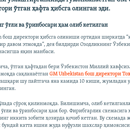
ори ўтган ҳафта ҳибсга олинган эди.
 ўғли ва ўринбосари ҳам олиб кетилган
n бош директори ҳибсга олиниши ортидан ширкатда “
р давом этмоқда”, дея билдирди Озодликнинг Ўзбек
насигша яқин манбаси.
ча, ўтган ҳафтадан бери Ўзбекистон Миллий хавфсиз
амоқда сақланаётган
GM Uzbekistan бош директори То
ташқари шу пайтгача яна камида 10 киши, жумладан 
линган.
ўлада сўроқ қилинмоқда. Билишимча, олиб кетилганл
ўғли ва ўринбосари ҳам бор. Фирибгарлик схемасига
нг иккита зобити ҳозирда қочиб кетган. Бу схемада 
н бундай катта ишни жуда нуфузли шахслар ҳимоясиси