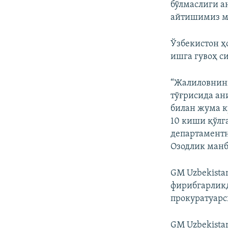
бўлмаслиги а
айтишимиз м
Ўзбекистон ҳ
ишга гувоҳ с
“Жалиловнинг
тўғрисида ан
билан жума к
10 киши қўлг
департаментн
Озодлик манб
GM Uzbekista
фирибгарликд
прокуратуарс
GM Uzbekista