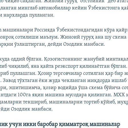
б чиқиб сақлаган. Жиноий гуруҳ “отстойник” деб атаг
ланган минглаб автомобиллар кейин Ўзбекистонга қа
и нархларда пулланган.
n машиналари Россияда Ўзбекистондагидан кўра қайр
зонроқ сотилиши маълум. Жиноий гуруҳ ана шу схема
арқни ўзлаштирган, дейди Озодлик манбаси.
уда оддий бўлган. Қозоғистоннинг жанубий минтақа
иб чиқилиб, яна қайта реэкспорт қилинаётган бўлган
ириб пуллашган. Ҳозир терговчилар сотилган ҳар бир
 Завод тўхтаган ёки жуда чекланган миқдорда ишлаб
ри, эшитишимча, ҳозир водийда ўша схема бўйича со
антдаги 100га яқин машина мусодара қилинган. МХХ
одамларни текшириб, машиналарни тортиб қўйиб, муҳ
ейди Озодлик манбаси.
лик учун икки баробар қимматроқ машиналар