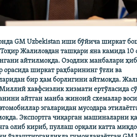
онда GM Uzbekistan иши бўйича ширкат бо
 Тоҳир Жалиловдан ташқари яна камида 10 
ингани айтилмоқда. Озодлик манбалари ҳиб
р орасида ширкат раҳбарининг ўғли ва
ларидан бир ҳам борлигини айтмоқда. Жа
 Миллий хавфсизлик хизмати ертўласида с
анини айтган манба жиноий схемалар воси
автомобиллар эгаларидан мусодара этилаёт
моқда. Экспортга чиқарган машиналарни қ
га олиб кириб, пуллаш орқали катта миқд
ни ўзлаштирганликда гумонланаётган GM U