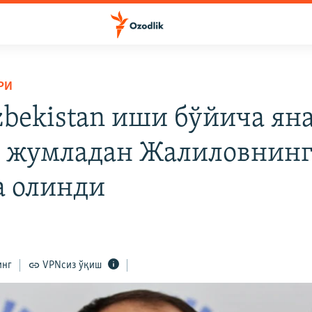
РИ
bekistan иши бўйича яна
 жумладан Жалиловнинг
а олинди
инг
VPNсиз ўқиш