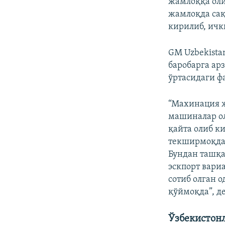
жамлоққа оли
жамлоқда сақ
кирилиб, ичк
GM Uzbekista
баробарга ар
ўртасидаги ф
“Махинация ж
машиналар ол
қайта олиб к
текширмоқда.
Бундан ташқа
эскпорт вари
сотиб олган 
қўймоқда”, д
Ўзбекистон