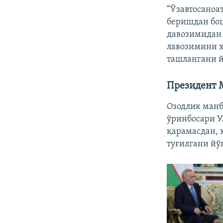
“Ўзавтосаноа
беришдан бош
давозимидан 
лавозимини ҳ
ташлангани й
Президент 
Озодлик манб
ўринбосари У
қарамасдан, 
туғилгани йў