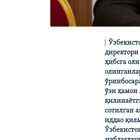
Ўзбекист
директори
ҳибсга ол
олинганла
ўринбосар
ўзи ҳамон
қилинаётг
сотилган 
иддао қил
Ўзбекистон
маблағлар