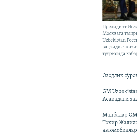
Президент Исл
Москвага ташр
Uzbekistan Рос
вақтида еткази
тўғрисида хаба
Озодлик сўро
GM Uzbekista
Асакадаги за
Манбалар GM 
Тоҳир Жалило
автомобиллар