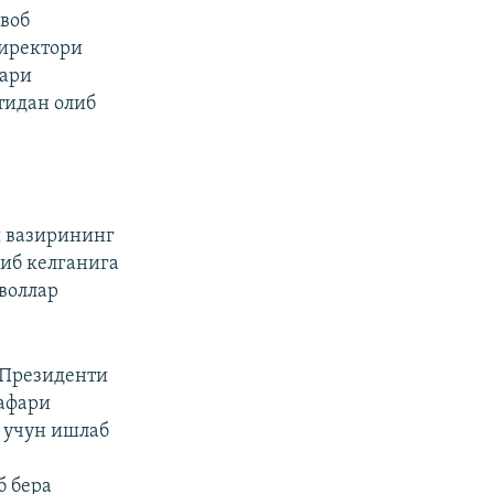
авоб
директори
сари
тидан олиб
ш вазирининг
иб келганига
воллар
 Президенти
афари
я учун ишлаб
б бера