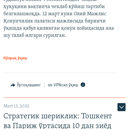
ҳуқуқини вақтинча чеклаб қўйиш тартиби
белгиланмоқда. 12 март куни Олий Мажлис
Қонунчилик палатаси мажлисида биринчи
ўқишда қабул қилинган қонун лойиҳасида ана
шу талаб илгари сурилган.
Кўпроқ ўқиш
Ўртоқлашинг
VPNсиз ўқиш
Mart 13, 2025
Стратегик шериклик: Тошкент
ва Париж ўртасида 10 дан зиёд