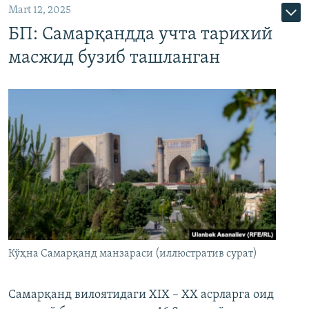
Mart 12, 2025
БП: Самарқандда учта тарихий
масжид бузиб ташланган
Кўҳна Самарқанд манзараси (иллюстратив сурат)
Самарқанд вилоятидаги XIX – XX асрларга оид