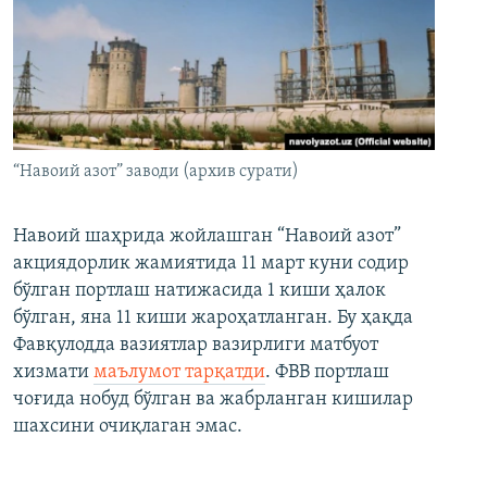
“Навоий азот” заводи (архив сурати)
Навоий шаҳрида жойлашган “Навоий азот”
акциядорлик жамиятида 11 март куни содир
бўлган портлаш натижасида 1 киши ҳалок
бўлган, яна 11 киши жароҳатланган. Бу ҳақда
Фавқулодда вазиятлар вазирлиги матбуот
хизмати
маълумот тарқатди
. ФВВ портлаш
чоғида нобуд бўлган ва жабрланган кишилар
шахсини очиқлаган эмас.