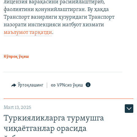
лицензия варақасини расмийлаштириб,
фаолиятини қонунийлаштирган. Бу ҳақда
Транспорт вазирлиги ҳузуридаги Транспорт
назорати инспекцияси матбуот хизмати
маълумот тарқатди
.
Кўпроқ ўқиш
Ўртоқлашинг
VPNсиз ўқиш
Mart 13, 2025
Туркияликларга турмушга
чиқаётганлар орасида