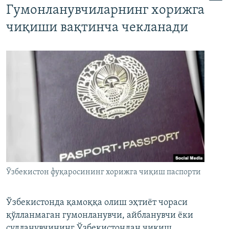
Гумонланувчиларнинг хорижга
чиқиши вақтинча чекланади
Ўзбекистон фуқаросининг хорижга чиқиш паспорти
Ўзбекистонда қамоққа олиш эҳтиёт чораси
қўлланмаган гумонланувчи, айбланувчи ёки
судланувчининг Ўзбекистондан чиқиш