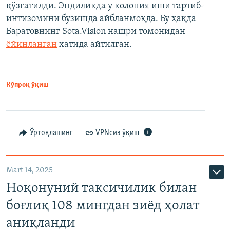
қўзғатилди. Эндиликда у колония иши тартиб-
интизомини бузишда айбланмоқда. Бу ҳақда
Баратовнинг Sota.Vision нашри томонидан
ёйинланган
хатида айтилган.
Кўпроқ ўқиш
Ўртоқлашинг
VPNсиз ўқиш
Mart 14, 2025
Ноқонуний таксичилик билан
боғлиқ 108 мингдан зиёд ҳолат
аниқланди