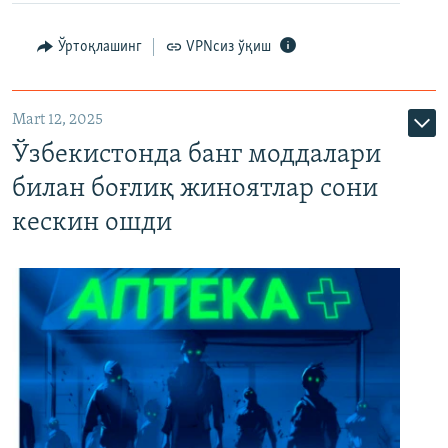
Ўртоқлашинг
VPNсиз ўқиш
Mart 12, 2025
Ўзбекистонда банг моддалари
билан боғлиқ жиноятлар сони
кескин ошди