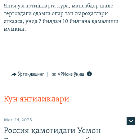
Янги ўзгартишларга кўра, мансабдор шахс
терговдаги одамга оғир тан жароҳатлари
етказса, унда 7 йилдан 10 йилгача қамалиши
мумкин.
Ўртоқлашинг
VPNсиз ўқиш
Кун янгиликлари
Mart 14, 2025
Россия қамоғидаги Усмон