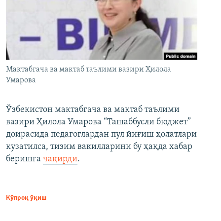
Мактабгача ва мактаб таълими вазири Ҳилола
Умарова
Ўзбекистон мактабгача ва мактаб таълими
вазири Ҳилола Умарова “Ташаббусли бюджет”
доирасида педагоглардан пул йиғиш ҳолатлари
кузатилса, тизим вакилларини бу ҳақда хабар
беришга
чақирди
.
Кўпроқ ўқиш