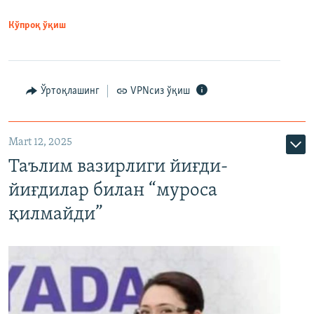
Кўпроқ ўқиш
Ўртоқлашинг
VPNсиз ўқиш
Mart 12, 2025
Таълим вазирлиги йиғди-
йиғдилар билан “муроса
қилмайди”