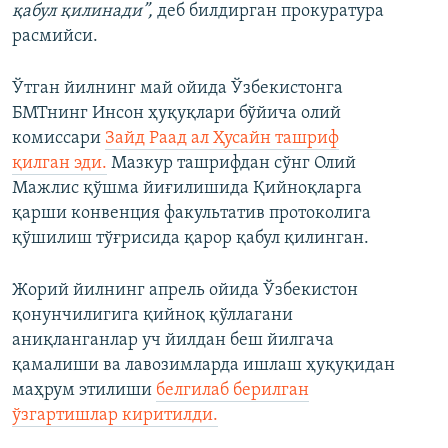
қабул қилинади”,
деб билдирган прокуратура
расмийси.
Ўтган йилнинг май ойида Ўзбекистонга
БМТнинг Инсон ҳуқуқлари бўйича олий
комиссари
Зайд Раад ал Ҳусайн ташриф
қилган эди.
Мазкур ташрифдан сўнг Олий
Мажлис қўшма йиғилишида Қийноқларга
қарши конвенция факультатив протоколига
қўшилиш тўғрисида қарор қабул қилинган.
Жорий йилнинг апрель ойида Ўзбекистон
қонунчилигига қийноқ қўллагани
аниқланганлар уч йилдан беш йилгача
қамалиши ва лавозимларда ишлаш ҳуқуқидан
маҳрум этилиши
белгилаб берилган
ўзгартишлар киритилди.