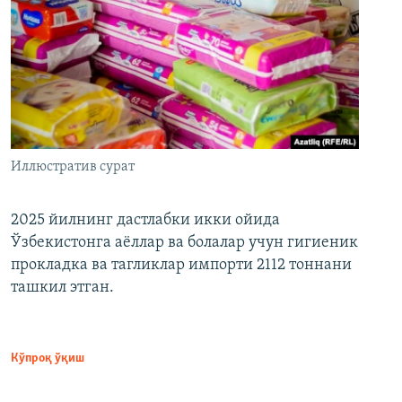
Иллюстратив сурат
2025 йилнинг дастлабки икки ойида
Ўзбекистонга аёллар ва болалар учун гигиеник
прокладка ва тагликлар импорти 2112 тоннани
ташкил этган.
Кўпроқ ўқиш