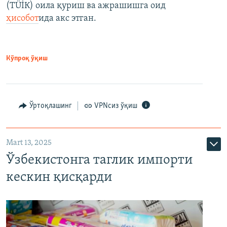
(ТÜİК) оила қуриш ва ажрашишга оид
ҳисобот
ида акс этган.
Кўпроқ ўқиш
Ўртоқлашинг
VPNсиз ўқиш
Mart 13, 2025
Ўзбекистонга таглик импорти
кескин қисқарди