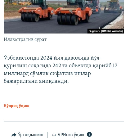
Иллюстратив сурат
Ўзбекистонда 2024 йил давомида йўл-
қурилиш соҳасида 242 та объектда қарийб 17
миллиард сўмлик сифатсиз ишлар
бажарилгани аниқланди.
Кўпроқ ўқиш
Ўртоқлашинг
VPNсиз ўқиш