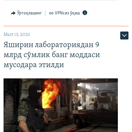
Ўртоқлашинг
VPNсиз ўқиш
Mart 13, 2025
Яширин лабораториядан 9
млрд сўмлик банг моддаси
мусодара этилди