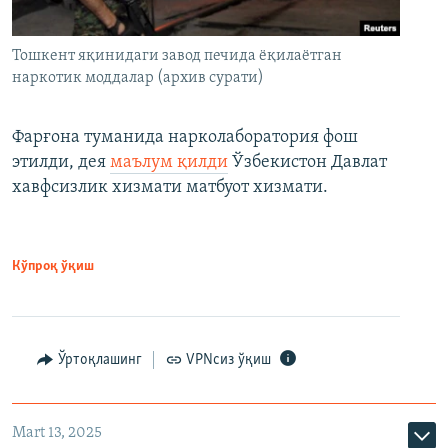
Тошкент яқинидаги завод печида ёқилаётган
наркотик моддалар (архив сурати)
Фарғона туманида нарколаборатория фош
этилди, дея
маълум қилди
Ўзбекистон Давлат
хавфсизлик хизмати матбуот хизмати.
Кўпроқ ўқиш
Ўртоқлашинг
VPNсиз ўқиш
Mart 13, 2025