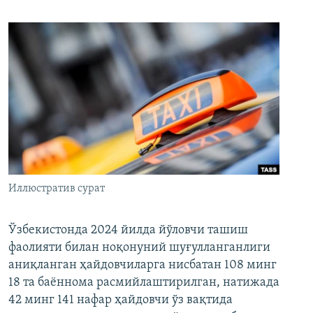
Иллюстратив сурат
Ўзбекистонда 2024 йилда йўловчи ташиш
фаолияти билан ноқонуний шуғулланганлиги
аниқланган ҳайдовчиларга нисбатан 108 минг
18 та баённома расмийлаштирилган, натижада
42 минг 141 нафар ҳайдовчи ўз вақтида