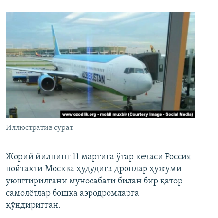
Иллюстратив сурат
Жорий йилнинг 11 мартига ўтар кечаси Россия
пойтахти Москва ҳудудига дронлар ҳужуми
уюштирилгани муносабати билан бир қатор
самолётлар бошқа аэродромларга
қўндиригган.