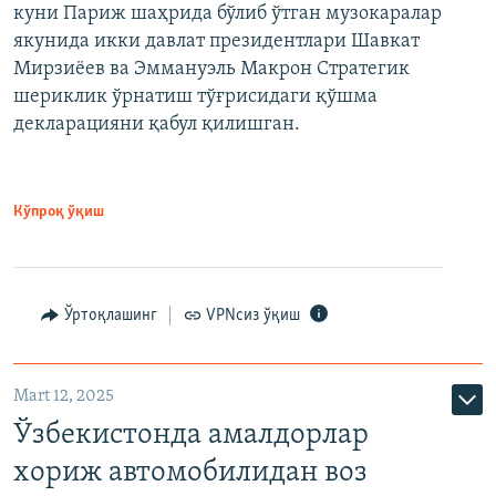
куни Париж шаҳрида бўлиб ўтган музокаралар
якунида икки давлат президентлари Шавкат
Мирзиёев ва Эммануэль Макрон Стратегик
шериклик ўрнатиш тўғрисидаги қўшма
декларацияни қабул қилишган.
Кўпроқ ўқиш
Ўртоқлашинг
VPNсиз ўқиш
Mart 12, 2025
Ўзбекистонда амалдорлар
хориж автомобилидан воз