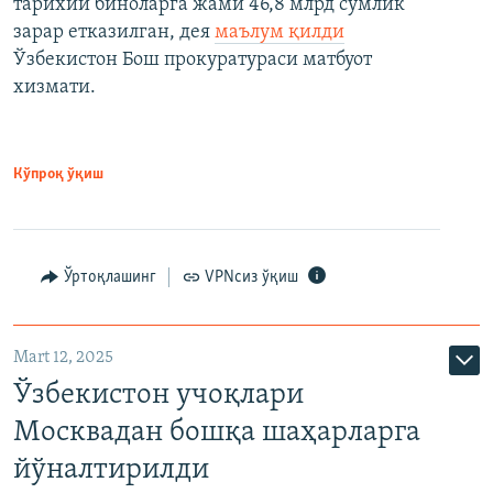
тарихий биноларга жами 46,8 млрд сўмлик
зарар етказилган, дея
маълум қилди
Ўзбекистон Бош прокуратураси матбуот
хизмати.
Кўпроқ ўқиш
Ўртоқлашинг
VPNсиз ўқиш
Mart 12, 2025
Ўзбекистон учоқлари
Москвадан бошқа шаҳарларга
йўналтирилди