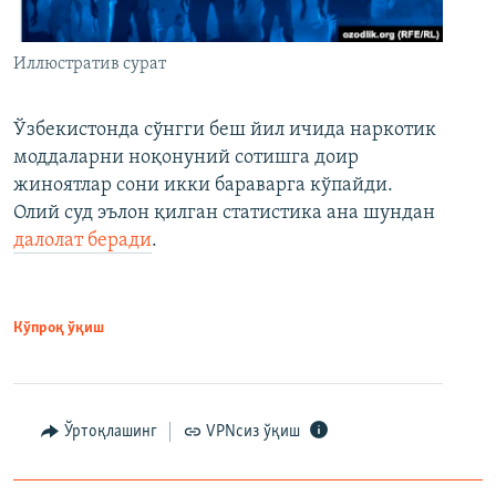
Иллюстратив сурат
Ўзбекистонда сўнгги беш йил ичида наркотик
моддаларни ноқонуний сотишга доир
жиноятлар сони икки бараварга кўпайди.
Олий суд эълон қилган статистика ана шундан
далолат беради
.
Кўпроқ ўқиш
Ўртоқлашинг
VPNсиз ўқиш