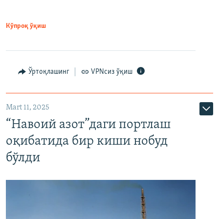
Кўпроқ ўқиш
Ўртоқлашинг
VPNсиз ўқиш
Mart 11, 2025
“Навоий азот”даги портлаш
оқибатида бир киши нобуд
бўлди