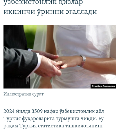
ўзбекистонлик қизлар
иккинчи ўринни эгаллади
Иллюстратив сурат
2024 йилда 3509 нафар ўзбекистонлик аёл
Туркия фуқароларига турмушга чиқди. Бу
рақам Туркия статистика ташкилотининг