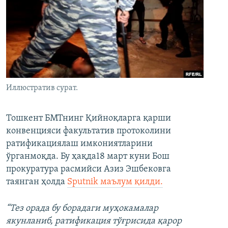
Иллюстратив сурат.
Тошкент БМТнинг Қийноқларга қарши
конвенцияси факультатив протоколини
ратификациялаш имкониятларини
ўрганмоқда. Бу ҳақда18 март куни Бош
прокуратура расмийси Азиз Эшбековга
таянган ҳолда
Sputnik маълум қилди.
“Тез орада бу борадаги муҳокамалар
якунланиб, ратификация тўғрисида қарор