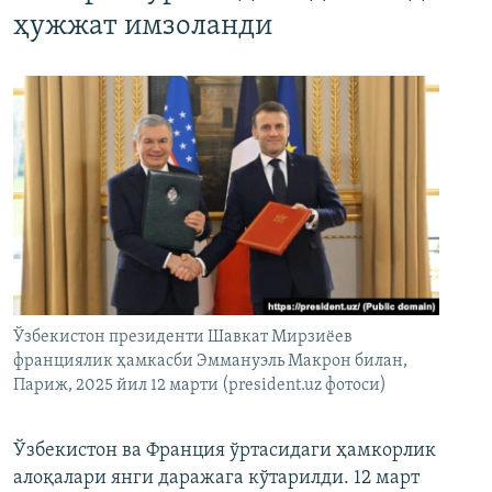
ҳужжат имзоланди
Ўзбекистон президенти Шавкат Мирзиёев
франциялик ҳамкасби Эммануэль Макрон билан,
Париж, 2025 йил 12 марти (president.uz фотоси)
Ўзбекистон ва Франция ўртасидаги ҳамкорлик
алоқалари янги даражага кўтарилди. 12 март