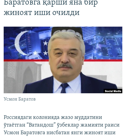
Баратовга қарши яна бир
жиноят иши очилди
Усмон Баратов
Россиядаги колонияда жазо муддатини
ўтаётган “Ватандош” ўзбеклар жамияти раиси
Усмон Баратовга нисбатан янги жиноят иши