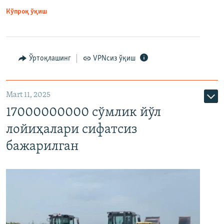
Кўпроқ ўқиш
Ўртоқлашинг
VPNсиз ўқиш
Mart 11, 2025
17000000000 сўмлик йўл
лойиҳалари сифатсиз
бажарилган