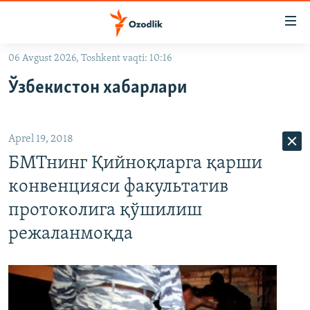
Линклар
Бош
мавзуларга
06 Avgust 2026, Toshkent vaqti: 10:16
ўтинг
OZODLIK SURISHTIRUVLARI
Асосий
Ўзбекистон хабарлари
OZODVIDEO
навигацияга
ўтинг
OZODARXIV
Қидиришга
Aprel 19, 2018
ўтинг
На русском
БМТнинг Қийноқларга қарши
конвенцияси факультатив
ИЖТИМОИЙ ТАРМОҚЛАР
протоколига қўшилиш
режаланмоқда
Озодлик бошқа тилларда