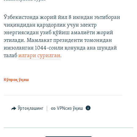
Ўзбекистонда жорий йил 8 июндан эътиборан
чиқиндидан қарздорлик учун электр
энергиясидан узиб қўйиш амалиёти жорий
этилади. Мамлакат президенти томонидан
имзоланган 1044-сонли қонунда ана шундай
талаб
илгари сурилган
.
Кўпроқ ўқиш
Ўртоқлашинг
VPNсиз ўқиш