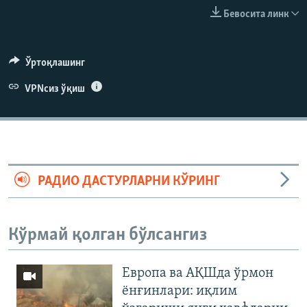
Бевосита линк
Ўртоқлашинг
VPNсиз ўқиш
РАДИО ДАСТУРЛАРНИ КЎРИНГ
Кўрмай қолган бўлсангиз
Европа ва АҚШда ўрмон
ёнғинлари: иқлим