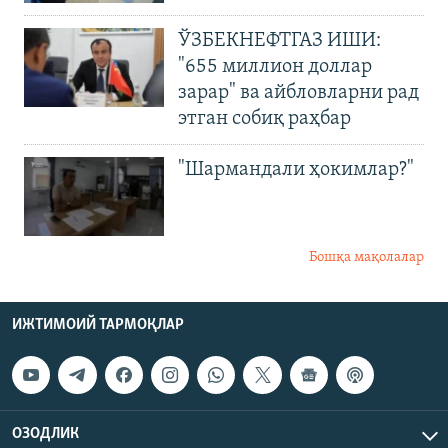
ЎЗБЕКНЕФТГАЗ ИШИ:
"655 миллион доллар
зарар" ва айбловларни рад
этган собиқ раҳбар
"Шармандали ҳокимлар?"
Бошқа мақолалар
ИЖТИМОИЙ ТАРМОҚЛАР
ОЗОДЛИК