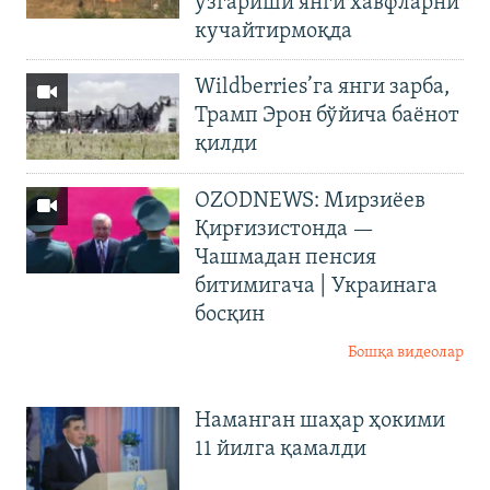
ўзгариши янги хавфларни
кучайтирмоқда
Wildberries’га янги зарба,
Трамп Эрон бўйича баёнот
қилди
OZODNEWS: Мирзиёев
Қирғизистонда —
Чашмадан пенсия
битимигача | Украинага
босқин
Бошқа видеолар
Наманган шаҳар ҳокими
11 йилга қамалди