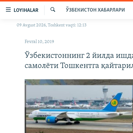
Линклар
ЎЗБЕКИСТОН ХАБАРЛАРИ
LOYIHALAR
Бош
мавзуларга
Излаш
09 Avgust 2026, Toshkent vaqti: 12:13
OZODLIK SURISHTIRUVLARI
ўтинг
Асосий
OZODVIDEO
Fevral 10, 2019
навигацияга
OZODARXIV
ўтинг
Ўзбекистоннинг 2 йилда ишд
Қидиришга
самолёти Тошкентга қайтари
ўтинг