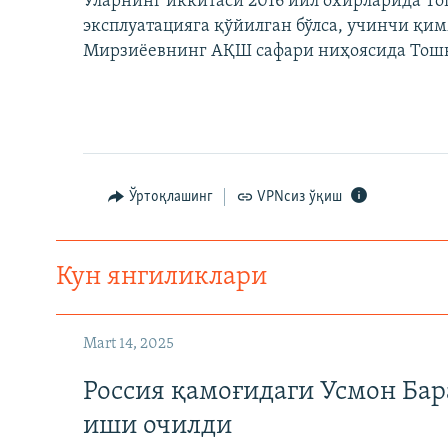
Уларнинг иккитаси 2016 йил охирларида То
эксплуатацияга қўйилган бўлса, учинчи қи
Мирзиëевнинг АҚШ сафари ниҳоясида Тошке
Ўртоқлашинг
VPNсиз ўқиш
Кун янгиликлари
Mart 14, 2025
Россия қамоғидаги Усмон Бар
иши очилди