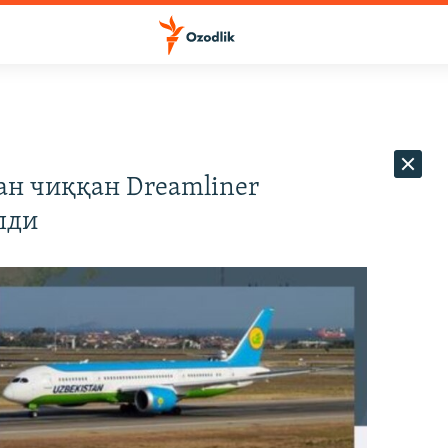
ан чиққан Dreamliner
лди