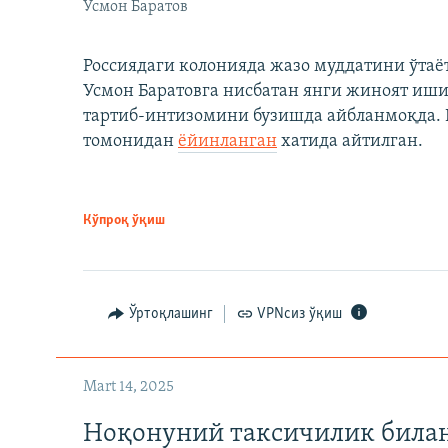
Усмон Баратов
Россиядаги колонияда жазо муддатини ўтаё
Усмон Баратовга нисбатан янги жиноят иши
тартиб-интизомини бузишда айбланмоқда. Б
томонидан
ёйинланган
хатида айтилган.
Кўпроқ ўқиш
Ўртоқлашинг
VPNсиз ўқиш
Mart 14, 2025
Ноқонуний таксичилик билан