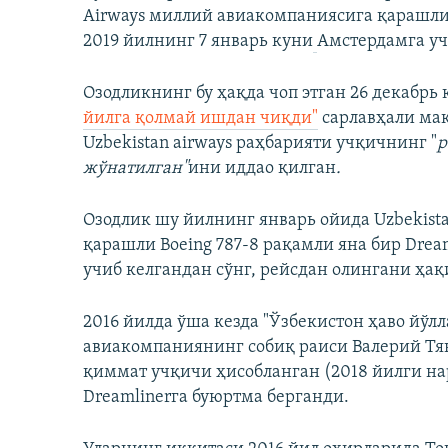
Airways миллий авиакомпаниясига қарашли 
2019 йилнинг 7 январь куни
Амстердамга уч
Озодликнинг бу ҳақда чоп этган 26 декабрь
йилга қолмай ишдан чиқди"
сарлавҳали мақ
Uzbekistan airways раҳбарияти учқичнинг "
р
жўнатилган"
ини иддао қилган
.
Озодлик шу йилнинг январь ойида Uzbekist
қарашли Boeing 787-8 рақамли яна бир Drea
учиб келгандан сўнг, рейсдан олингани ҳақ
2016 йилда ўша кезда "Ўзбекистон ҳаво йў
авиакомпаниянинг собиқ раиси Валерий Тя
қиммат учқичи ҳисобланган (2018 йилги на
Dreamlinerга буюртма берганди.