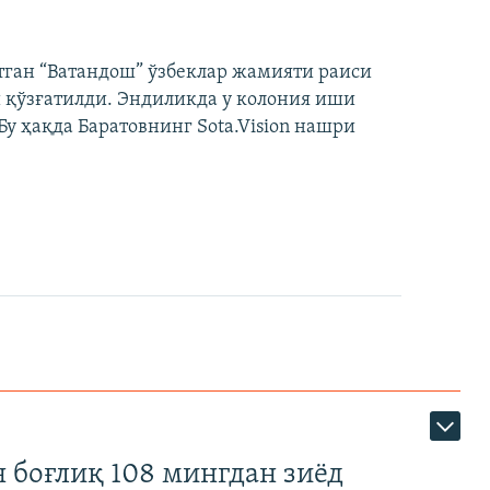
тган “Ватандош” ўзбеклар жамияти раиси
 қўзғатилди. Эндиликда у колония иши
у ҳақда Баратовнинг Sota.Vision нашри
 боғлиқ 108 мингдан зиёд