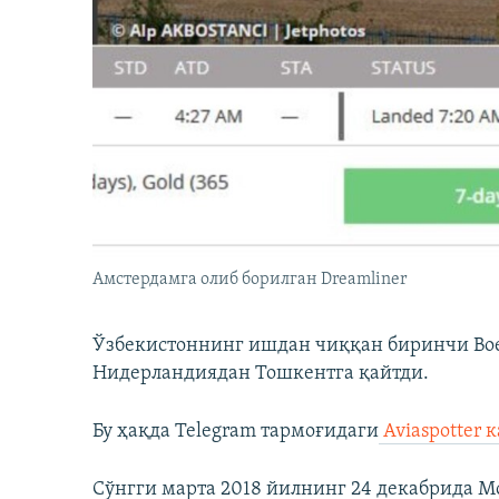
Амстердамга олиб борилган Dreamliner
Ўзбекистоннинг ишдан чиққан биринчи Boei
Нидерландиядан Тошкентга қайтди.
Бу ҳақда Telegram тармоғидаги
Aviaspotter 
Сўнгги марта 2018 йилнинг 24 декабрида М