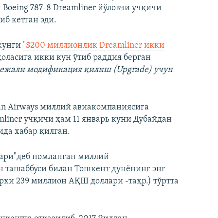
Boeing 787-8 Dreamliner йўловчи учқичи
иб кетган эди.
 кунги
"$200 миллионлик Dreamliner икки
оласига икки кун ўтиб раддия берган
ежали модификация қилиш (Upgrade) учун
an Airways миллий авиакомпаниясига
mliner учқичи ҳам 11 январь куни Дубайдан
ида хабар қилган.
ллари"деб номланган миллий
н ташаббуси билан Тошкент дунëнинг энг
рхи 239 миллион АҚШ доллари -таҳр.) тўртта