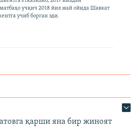
шкентга етказилиб, 2017 йилдан
мматбаҳо учқич 2018 йил май ойида Шавкат
нтга учиб борган эди.
атовга қарши яна бир жиноят