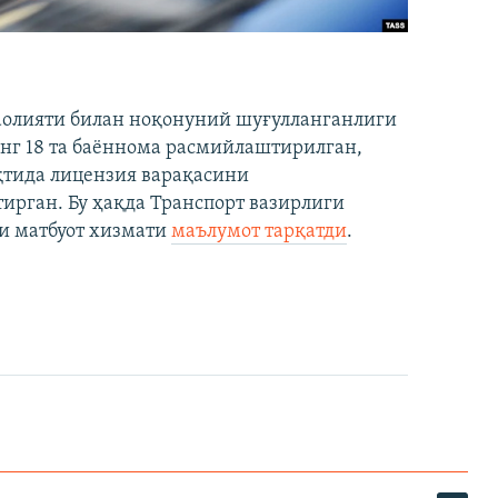
аолияти билан ноқонуний шуғулланганлиги
нг 18 та баённома расмийлаштирилган,
ақтида лицензия варақасини
рган. Бу ҳақда Транспорт вазирлиги
и матбуот хизмати
маълумот тарқатди
.