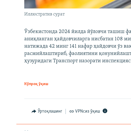
Иллюстратив сурат
Ўзбекистонда 2024 йилда йўловчи ташиш ф
аниқланган ҳайдовчиларга нисбатан 108 ми
натижада 42 минг 141 нафар ҳайдовчи ўз в
расмийлаштириб, фаолиятини қонунийлашти
ҳузуридаги Транспорт назорати инспекцияс
Кўпроқ ўқиш
Ўртоқлашинг
VPNсиз ўқиш