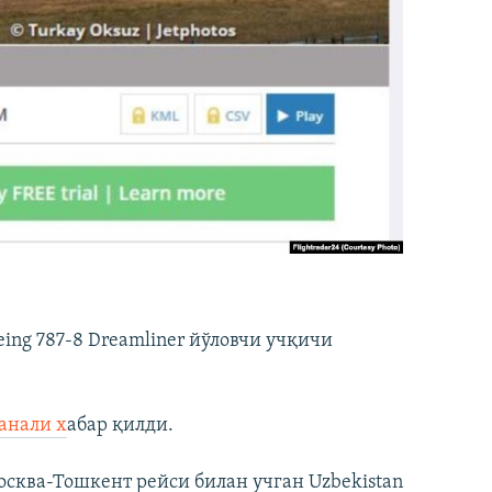
ng 787-8 Dreamliner йўловчи учқичи
канали х
абар қилди.
осква-Тошкент рейси билан учган Uzbekistan