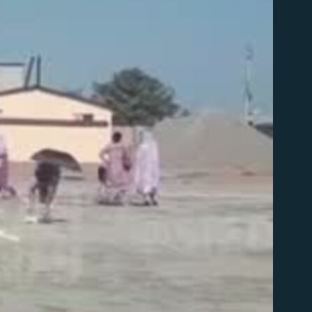
д эмас