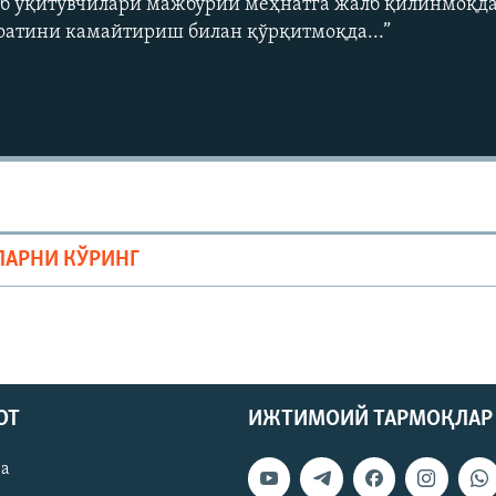
б ўқитувчилари мажбурий меҳнатга жалб қилинмоқда.
оатини камайтириш билан қўрқитмоқда...”
ЛАРНИ КЎРИНГ
ОТ
ИЖТИМОИЙ ТАРМОҚЛАР
ва