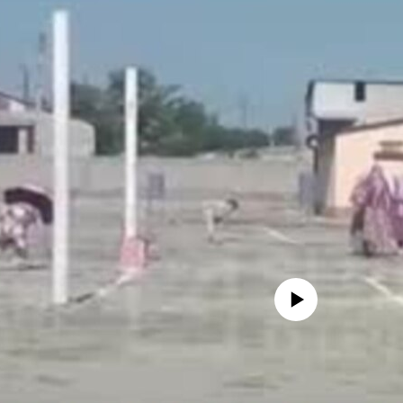
Айни дамда медиа-манба мавжу