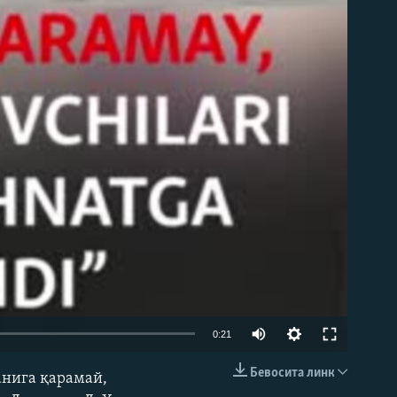
0:21
Бевосита линк
анига қарамай,
КИРИТИШ (EMBED)