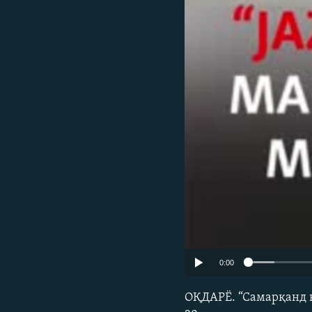
0:00
ОҚДАРЁ. “Самарқанд 