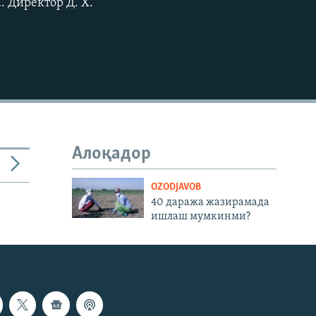
 Директор Д. Х.
Алоқадор
OZODJAVOB
40 даража жазирамада
ишлаш мумкинми?