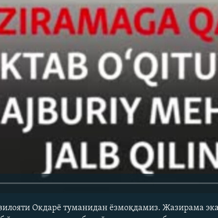
вилояти Окдарё туманидан ёзмоқдамиз. Жазирама эк