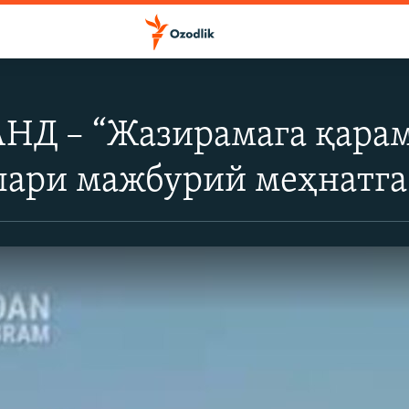
Д – “Жазирамага қарам
лари мажбурий меҳнатга