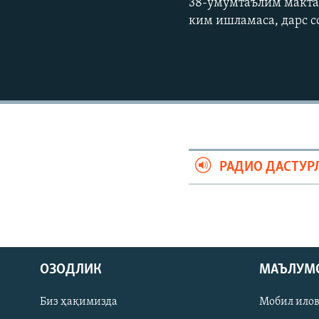
38-умумтаълим макта
ким ишламаса, дарс с
РАДИО ДАСТУР
На русском
ИЖТИМОИЙ ТАРМОҚЛАР
ОЗОДЛИК
МАЪЛУМ
Биз ҳақимизда
Мобил ило
Озодлик бошқа тилларда