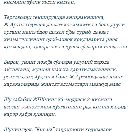
қисмини тўлиқ эълон қилган.
Терговолди текширувида аниқланишича,
Ж.Артикходжаев давлат ҳокимияти ва бошқаруви
органи мансабдор шахси бўла туриб, давлат
хизматчисининг одоб-ахлоқ қоидаларига риоя
қилмасдан, ҳақоратли ва қўпол сўзларни ишлатган.
Бироқ, унинг ножўя сўзлари умумий тарзда
айтилгани, муайян шахсга қаратилмаганлиги,
реал таҳдид йўқлиги боис, Ж.Артикходжаевнинг
ҳаракатларида жиноят аломатлари мавжуд эмас.
Шу сабабли ЖПКнинг 83-моддаси 2-қисмига
асосан жиноят иши қўзғатишни рад қилиш ҳақида
қарор қабул қилинди.
Шунингдек, “Kun.uz” таҳририяти ходимлари