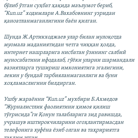
бўлиб ўтган суҳбат ҳақида маълумот бериб,
“Kun.uz” ходимлари А.Вахабовнинг узридан
қаноатланмаганлигини баён қилган.
Шунда Ж.Артикходжаев улар билан мулоқотда
муомала маданиятидан четга чиққан ҳолда,
интернет нашрларига нисбатан ўзининг салбий
муносабатини ифодалаб, гўёки уларни шармандали
вазиятларга тушириш имкониятига эгалигини,
лекин у бундай тарбияланмаганлиги ва буни
хоҳламаслигини билдирган.
Ушбу жараённи “Kun.uz” мухбири Б.Ахмедов
“Журналистлик фаолиятини ҳимоя қилиш
тўғрисида”ги Қонун талабларига зид равишда,
учрашув иштирокчиларини огоҳлантирмасдан
телефонига хуфёна ёзиб олган ва таҳририятга
тақдим этган.