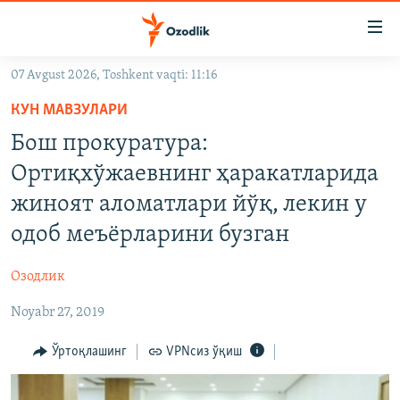
Линклар
Бош
мавзуларга
07 Avgust 2026, Toshkent vaqti: 11:16
ўтинг
OZODLIK SURISHTIRUVLARI
Асосий
КУН МАВЗУЛАРИ
OZODVIDEO
навигацияга
Бош прокуратура:
ўтинг
OZODARXIV
Ортиқхўжаевнинг ҳаракатларида
Қидиришга
ўтинг
жиноят аломатлари йўқ, лекин у
На русском
одоб меъёрларини бузган
ИЖТИМОИЙ ТАРМОҚЛАР
Озодлик
Noyabr 27, 2019
Ўртоқлашинг
VPNсиз ўқиш
Озодлик бошқа тилларда