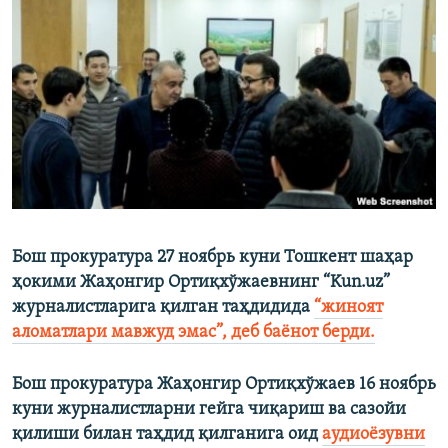
Бош прокуратура 27 ноябрь куни Тошкент шаҳар
ҳокими Жаҳонгир Ортиқхўжаевнинг “Kun.uz”
журналистларига қилган таҳдидида
“жиноят
аломатлари мавжуд эмас”, деб баёнот берди.
Бош прокуратура Жаҳонгир Ортиқхўжаев 16 ноябрь
куни журналистларни гейга чиқариш ва сазойи
қилиши билан таҳдид қилганига оид
аудиоёзувни