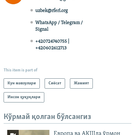
uzbek@rferl.org
WhatsApp / Telegram /
Signal
+420724740755 |
+420602612713
This item is part of
Кун мавзулари
Сиёсат
Жамият
Инсон ҳуқуқлари
Кўрмай қолган бўлсангиз
Европа ва АҚШда ўрмон