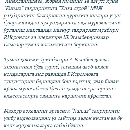
“Аниқланишича, жорий йилнинг 14 август куни
“Kun.uz” таҳририятига “Хива строй” МЧЖ
раҳбарининг бажарилган қурилиш ишлари учун
буюртмачидан пул ундиришга оид мурожаатини
ўрганиш мақсадида мазкур таҳририят мухбири
Р.Исроилов ва оператори Ш.Эгамбердиевлар
Олмазор туман ҳокимлигига боришган.
Туман ҳокими ўринбосари А.Вахабов давлат
хизматчиси бўла туриб, тегишли одоб-ахлоқ
қоидаларига зид равишда Р.Исроиловга
тушунтириш беришдан бош тортган, улар билан
қўпол муносабатда бўлган ҳамда операторнинг
видеотасвирга олишига қаршилик кўрсатган.
Мазкур воқеанинг эртасига “Kun.uz” таҳририяти
ушбу видеолавҳани ўз сайтида эълон қилган ва бу
кенг муҳокамаларга сабаб бўлган.