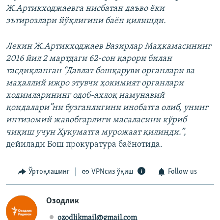
Ж.Артикходжаевга нисбатан даъво ёки
эътирозлари йўқлигини баён қилишди.
Лекин Ж.Артикходжаев Вазирлар Маҳкамасининг
2016 йил 2 мартдаги 62-сон қарори билан
тасдиқланган “Давлат бошқаруви органлари ва
маҳаллий ижро этувчи ҳокимият органлари
ходимларининг одоб-ахлоқ намунавий
қоидалари”ни бузганлигини инобатга олиб, унинг
интизомий жавобгарлиги масаласини кўриб
чиқиш учун Ҳукуматга мурожаат қилинди.”,
дейилади Бош прокуратура баёнотида.
Ўртоқлашинг
VPNсиз ўқиш
Follow us
Озодлик
ozodlikmail@gmail.com