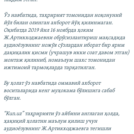
Ўз навбатида, таҳририят томонидан ноқонуний
йўл билан олинган ахборот йўқ қилинмаган.
Оқибатда 2019 йил 16 ноябрда ҳоким
Ж.Артикходжаевни обрўсизлантириш мақсадида
аудиоёзувнинг ножўя сўзлардан иборат бир ярим
дақиқалик қисми (учрашув икки соат давом этган)
монтаж қилиниб, номаълум шахс томонидан
ижтимоий тармоқларда тарқатилган.
Бу ҳолат ўз навбатида оммавий ахборот
воситаларида кенг муҳокама бўлишига сабаб
бўлган.
“Kun.uz” таҳририяти ўз айбини англаган ҳолда,
ҳақиқий ҳолатни маълум қилиш учун
аудиоёзувнинг Ж.Артикходжаевга тегишли