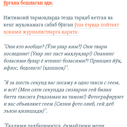
ўргана бошлаган эди.
Ижтимоий тармоқларда тезда тарқаб кетган ва
кенг муҳокамага сабаб бўлган
ўша ёзувда пойтахт
ҳокими журналистларга қарата:
"Они кто вообще? (Ўзи улар ким?) Они твари
последние! (Улар энг паст маҳлуқлар!) Онанинг
боласими булар ё итнинг боласими?! Принцип йўқ,
ифлос, бедолага! (қашшоқ)".
"Я за шесть секунд вас посажу в одно такси с геем,
и всё! (Мен олти секундда сизларни гей билан
битта таксига ўтқазаман ва тамом!) Фотографируют
и вас объявляют геем (Сизни фото олиб, гей деб
эълон қилишади)".
"Ёқадими раҳбаримизга, ёқмайдими мени