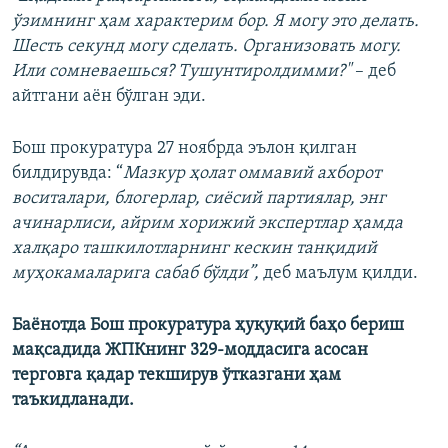
ўзимнинг ҳам характерим бор. Я могу это делать.
Шесть секунд могу сделать. Организовать могу.
Или сомневаешься? Тушунтиролдимми?"
– деб
айтгани аён бўлган эди.
Бош прокуратура 27 ноябрда эълон қилган
билдирувда: “
Мазкур ҳолат оммавий ахборот
воситалари, блогерлар, сиёсий партиялар, энг
ачинарлиси, айрим хорижий экспертлар ҳамда
халқаро ташкилотларнинг кескин танқидий
муҳокамаларига сабаб бўлди”,
деб маълум қилди.
Баёнотда Бош прокуратура ҳуқуқий баҳо бериш
мақсадида ЖПКнинг 329-моддасига асосан
терговга қадар текширув ўтказгани ҳам
таъкидланади.