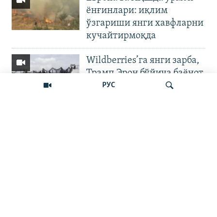
ёнғинлари: иқлим
ўзгариши янги хавфларни
кучайтирмоқда
Wildberries’га янги зарба,
Трамп Эрон бўйича баёнот
қилди
РУС
OZODNEWS: Мирзиёев
Қирғизистонда —
Излаш
Чашмадан пенсия
битимигача | Украинага
босқин
Бошқа видеолар
"Шармандали ҳокимлар?"