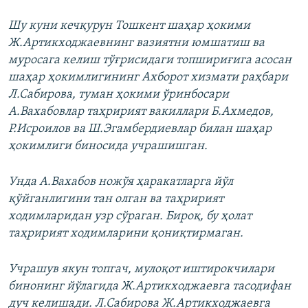
Шу куни кечқурун Тошкент шаҳар ҳокими
Ж.Артикходжаевнинг вазиятни юмшатиш ва
муросага келиш тўғрисидаги топшириғига асосан
шаҳар ҳокимлигининг Ахборот хизмати раҳбари
Л.Сабирова, туман ҳокими ўринбосари
А.Вахабовлар таҳририят вакиллари Б.Ахмедов,
Р.Исроилов ва Ш.Эгамбердиевлар билан шаҳар
ҳокимлиги биносида учрашишган.
Унда А.Вахабов ножўя ҳаракатларга йўл
қўйганлигини тан олган ва таҳририят
ходимларидан узр сўраган. Бироқ, бу ҳолат
таҳририят ходимларини қониқтирмаган.
Учрашув якун топгач, мулоқот иштирокчилари
бинонинг йўлагида Ж.Артикходжаевга тасодифан
дуч келишади. Л.Сабирова Ж.Артикходжаевга