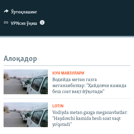
Ўртоқлашинг
VPNсиз ўқиш
Алоқадор
КУН МАВЗУЛАРИ
Водийда метан газга
меганавбатлар: "Ҳайдовчи камида
беш соат вақт йўқотади"
LOTIN
Vodiyda metan gazga meganavbatlar:
"Haydovchi kamida besh soat vaqt
yo‘qotadi"