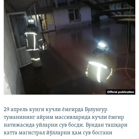
29 апрель кунги кучли ёмғирда Булунғур
туманининг айрим массивларида кучли ёмғир
натижасида уйларни сув босди. Бундан ташқари
катта магистрал йўлларни ҳам сув босгани