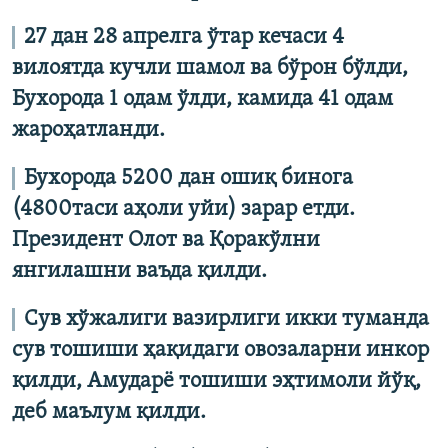
27 дан 28 апрелга ўтар кечаси 4
вилоятда кучли шамол ва бўрон бўлди,
Бухорода 1 одам ўлди, камида 41 одам
жароҳатланди.
Бухорода 5200 дан ошиқ бинога
(4800таси аҳоли уйи) зарар етди.
Президент Олот ва Қоракўлни
янгилашни ваъда қилди.
Сув хўжалиги вазирлиги икки туманда
сув тошиши ҳақидаги овозаларни инкор
қилди, Амударё тошиши эҳтимоли йўқ,
деб маълум қилди.