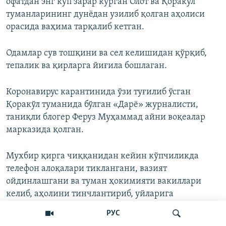
офатдан энг кўп зарар кўрган Олот ва Қоракўл
туманларининг дунёдан узилиб қолган аҳолиси
орасида ваҳима тарқалиб кетган.
Одамлар сув тошқини ва сел келишидан қўрқиб,
тепалик ва қирларга йиғила бошлаган.
Коронавирус карантинида ўзи туғилиб ўсган
Қоракўл туманида бўлган «Дарё» журналисти,
таниқли блогер Феруз Муҳаммад айни воқеалар
марказида қолган.
Мухбир қирга чиққанидан кейин кўпчиликда
телефон алоқалари тиклангани, вазият
ойдинлашгани ва туман ҳокимияти вакиллари
келиб, аҳолини тинчлантириб, уйларига
тарқатганини хабар қилди.
РУС