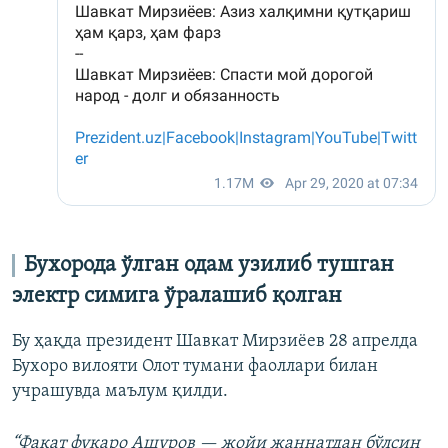
Бухорода ўлган одам узилиб тушган
электр симига ўралашиб қолган
Бу ҳақда президент Шавкат Мирзиёев 28 апрелда
Бухоро вилояти Олот тумани фаоллари билан
учрашувда маълум қилди.
“Фақат фуқаро Ашуров — жойи жаннатдан бўлсин