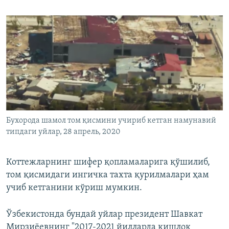
Бухорода шамол том қисмини учириб кетган намунавий
типдаги уйлар, 28 апрель, 2020
Коттежларнинг шифер қопламаларига қўшилиб,
том қисмидаги ингичка тахта қурилмалари ҳам
учиб кетганини кўриш мумкин.
Ўзбекистонда бундай уйлар президент Шавкат
Мирзиёевнинг "2017-2021 йилларда қишлоқ