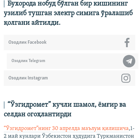
Бухорода нобуд бўлган бир кишининг
узилиб тушган электр симига ўралашиб
қолгани айтилди.
Озодлик Facebook
Озодлик Telegram
Озодлик Instagram
“Ўзгидромет” кучли шамол, ёмғир ва
селдан огоҳлантирди
“Ўзгидромет”нинг 30 апрелда маълум қилишича
,1-
2 май кунлари Ўзбекистон ҳудудига Туркманистон