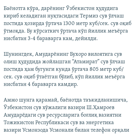
Баёнотга кўра, дарёнинг Ўзбекистон ҳудудига
кириб келадиган нуқтасидаги Термиз сув ўлчаш
постида ҳозирда ўртача 1300 метр куб/сек. сув оқиб
ўтмоқда. Бу кўрсаткич ўртача кўп йиллик меъёрга
нисбатан 3-4 бараварга кам, дейилди.
Шунингдек, Амударёнинг Бухоро вилоятига сув
олиш ҳудудида жойлашган “Атамират” сув ўлчаш
постида ҳам бугунги кунда ўртача 805 метр куб/
сек. сув оқиб ўтаётган бўлиб, кўп йиллик меъёрга
нисбатан 4 бараварга камдир.
Аммо шунга қарамай, баёнотда таъкидланишича,
Ўзбекистон сув хўжалиги вазири Ш.Ҳамроев
Амударёдаги сув ресурсларига боғлиқ вазиятни
Тожикистон Республикаси сув ва энергетика
вазири Усмонзода Усмонали билан телефон орқали