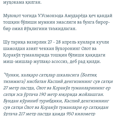
муҳокама қилган.
Мулоқот чоғида У.Усмонзода Амударёда ҳеч қандай
тошқин бўлиши мумкин эмаслиги ва бунга бирор-
бир омил йўқлигини таъкидлаган.
Шу тариқа вазирлик 27 - 28 апрель кунлари кучли
шамолдан азият чеккан Бухоронинг Олот ва
Қоракўл туманларида тошқин бўлиши ҳақидаги
миш-мишлар мутлақо асоссиз, деб рад қилди.
"Чунки, халқаро сатҳлар шкаласига (Болтиқ
тизимига) нисбатан Каспий денгизининг сув сатҳи
27 метр пастда, Олот ва Қоракўл туманларининг ер
сатҳи эса ўртача 190 метр юқорида жойлашган.
Бундан кўриниб турибдики, Каспий денгизининг
сув сатҳи Олот ва Қоракўл туманлари ер сатҳидан
ўртача 217 метр пастда ҳамда 950 километр