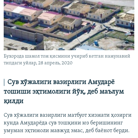
Бухорода шамол том қисмини учириб кетган намунавий
типдаги уйлар, 28 апрель, 2020
Сув хўжалиги вазирлиги Амударё
тошиши эҳтимолиги йўқ, деб маълум
қилди
Сув хўжалиги вазирлиги матбуот хизмати ҳозирги
кунда Амударёда сув тошқини юз беришининг
умуман эҳтимоли мавжуд эмас, деб баёнот берди.