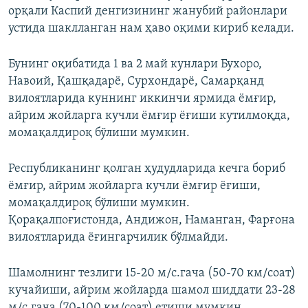
орқали Каспий денгизининг жанубий районлари
устида шаклланган нам ҳаво оқими кириб келади.
Бунинг оқибатида 1 ва 2 май кунлари Бухоро,
Навоий, Қашқадарё, Сурхондарё, Самарқанд
вилоятларида куннинг иккинчи ярмида ёмғир,
айрим жойларга кучли ёмғир ёғиши кутилмоқда,
момақалдироқ бўлиши мумкин.
Республиканинг қолган ҳудудларида кечга бориб
ёмғир, айрим жойларга кучли ёмғир ёғиши,
момақалдироқ бўлиши мумкин.
Қорақалпоғистонда, Андижон, Наманган, Фарғона
вилоятларида ёғингарчилик бўлмайди.
Шамолнинг тезлиги 15-20 м/с.гача (50-70 км/соат)
кучайиши, айрим жойларда шамол шиддати 23-28
м/с.гача (70-100 км/соат) етиши мумкин.