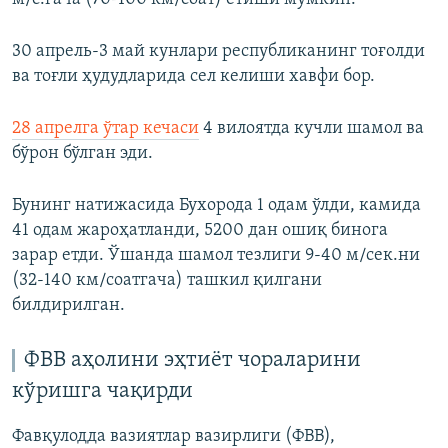
30 апрель-3 май кунлари республиканинг тоғолди
ва тоғли ҳудудларида сел келиши хавфи бор.
28 апрелга ўтар кечаси
4 вилоятда кучли шамол ва
бўрон бўлган эди.
Бунинг натижасида Бухорода 1 одам ўлди, камида
41 одам жароҳатланди, 5200 дан ошиқ бинога
зарар етди. Ўшанда шамол тезлиги 9-40 м/сек.ни
(32-140 км/соатгача) ташкил қилгани
билдирилган.
ФВВ аҳолини эҳтиёт чораларини
кўришга чақирди
Фавқулодда вазиятлар вазирлиги (ФВВ),