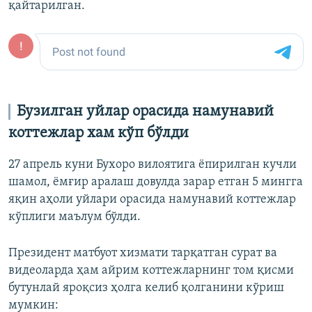
қайтарилган.
Бузилган уйлар орасида намунавий
коттежлар хам кўп бўлди
27 апрель куни Бухоро вилоятига ёпирилган кучли
шамол, ёмғир аралаш довулда зарар етган 5 мингга
яқин аҳоли уйлари орасида намунавий коттежлар
кўплиги маълум бўлди.
Президент матбуот хизмати тарқатган сурат ва
видеоларда ҳам айрим коттежларнинг том қисми
бутунлай яроқсиз ҳолга келиб қолганини кўриш
мумкин: