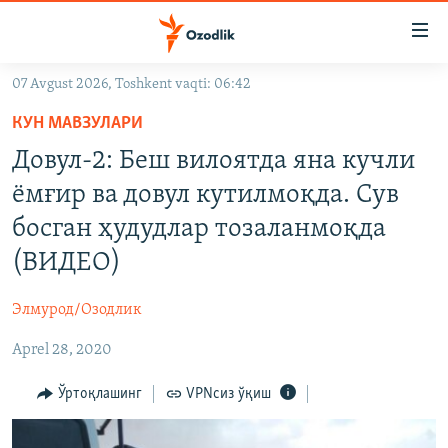
Линклар
Бош
мавзуларга
07 Avgust 2026, Toshkent vaqti: 06:42
ўтинг
OZODLIK SURISHTIRUVLARI
Асосий
КУН МАВЗУЛАРИ
OZODVIDEO
навигацияга
Довул-2: Беш вилоятда яна кучли
ўтинг
OZODARXIV
ёмғир ва довул кутилмоқда. Сув
Қидиришга
ўтинг
босган ҳудудлар тозаланмоқда
На русском
(ВИДЕО)
ИЖТИМОИЙ ТАРМОҚЛАР
Элмурод/Озодлик
Aprel 28, 2020
Ўртоқлашинг
VPNсиз ўқиш
Озодлик бошқа тилларда