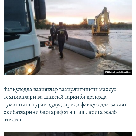
Фавқулодда вазиятлар вазирлигининг махсус
техникалари ва шахсий таркиби ҳозирда
туманнинг турли ҳудудларида фавқулодда вазият
оқибатларини бартараф этиш ишларига жалб
этилган.