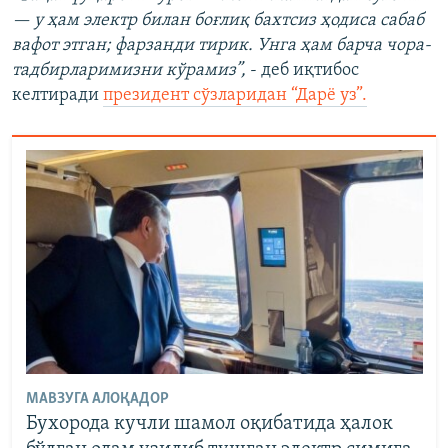
— у ҳам электр билан боғлиқ бахтсиз ҳодиса сабаб
вафот этган; фарзанди тирик. Унга ҳам барча чора-
тадбирларимизни кўрамиз”,
- деб иқтибос
келтиради
президент сўзларидан “Дарё уз”.
МАВЗУГА АЛОҚАДОР
Бухорода кучли шамол оқибатида ҳалок