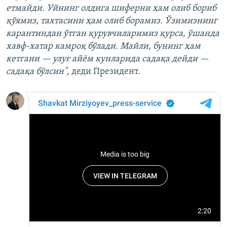
етмайди. Уйнинг олдига шиферни ҳам олиб бориб
қўямиз, тахтасини ҳам олиб борамиз. Ўзимизнинг
карантиндан ўтган қурувчиларимиз қурса, ўшанда
хавф-хатар камроқ бўлади. Майли, бунинг ҳам
кетгани — улуғ айём кунларида садақа дейди —
садақа бўлсин",
деди Президент.