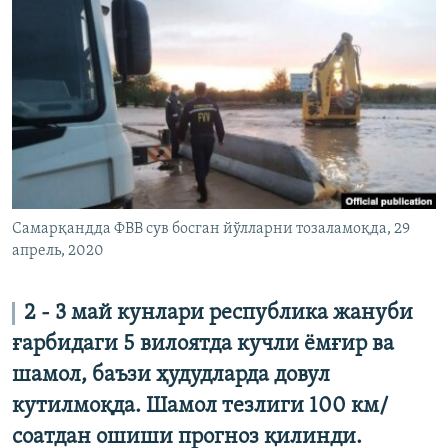
Самарқандда ФВВ сув босган йўлларни тозаламоқда, 29
апрель, 2020
2 - 3 май кунлари республика жануби
ғарбидаги 5 вилоятда кучли ёмғир ва
шамол, баъзи ҳудудларда довул
кутилмоқда. Шамол тезлиги 100 км/
соатдан ошиши прогноз қилинди.