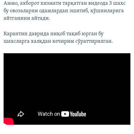
Аммо, ахборот хизмати тарқатган видеода 3 шахс
бу овозаларни одамлардан эшитиб, қўшниларига
айтганини айтади.
Карантин даврида ниқоб тақиб юрган бу
шахсларга халқдан кечирим сўраттирилган.