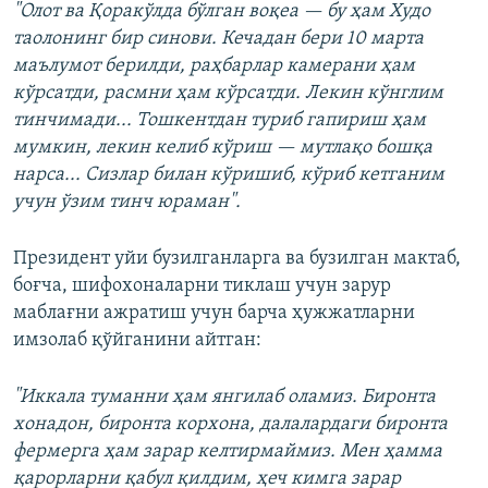
"Олот ва Қоракўлда бўлган воқеа — бу ҳам Худо
таолонинг бир синови. Кечадан бери 10 марта
маълумот берилди, раҳбарлар камерани ҳам
кўрсатди, расмни ҳам кўрсатди. Лекин кўнглим
тинчимади... Тошкентдан туриб гапириш ҳам
мумкин, лекин келиб кўриш — мутлақо бошқа
нарса... Сизлар билан кўришиб, кўриб кетганим
учун ўзим тинч юраман".
Президент уйи бузилганларга ва бузилган мактаб,
боғча, шифохоналарни тиклаш учун зарур
маблағни ажратиш учун барча ҳужжатларни
имзолаб қўйганини айтган:
"Иккала туманни ҳам янгилаб оламиз. Биронта
хонадон, биронта корхона, далалардаги биронта
фермерга ҳам зарар келтирмаймиз. Мен ҳамма
қарорларни қабул қилдим, ҳеч кимга зарар