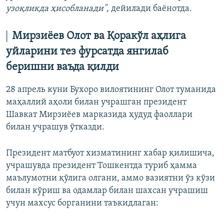
узоқликда ҳисобланади",
дейилади баёнотда.
Мирзиёев Олот ва Қоракўл аҳлига
уйларини тез фурсатда янгилаб
беришни ваъда қилди
28 апрель куни Бухоро вилоятининг Олот туманида
маҳаллий аҳоли билан учрашган президент
Шавкат Мирзиёев марказида ҳудуд фаоллари
билан учрашув ўтказди.
Президент матбуот хизматининг хабар қилишича,
учрашувда президент Тошкентда туриб ҳамма
маълумотни қўлига олгани, аммо вазиятни ўз кўзи
билан кўриш ва одамлар билан шахсан учрашиш
учун махсус борганини таъкидлаган: