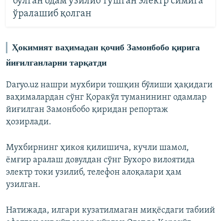
бўлган одам узилиб тушган электр симига
ўралашиб қолган
Ҳокимият ваҳимадан қочиб Замонбобо қирига
йиғилганларни тарқатди
Daryo.uz нашри мухбири тошқин бўлиши ҳақидаги
ваҳималардан сўнг Қоракўл туманининг одамлар
йиғилган Замонбобо қиридан репортаж
ҳозирлади.
Мухбирнинг ҳикоя қилишича, кучли шамол,
ёмғир аралаш довулдан сўнг Бухоро вилоятида
электр токи узилиб, телефон алоқалари ҳам
узилган.
Натижада, илгари кузатилмаган миқёсдаги табиий