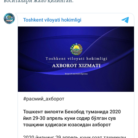
воситалари жалб қилинган.