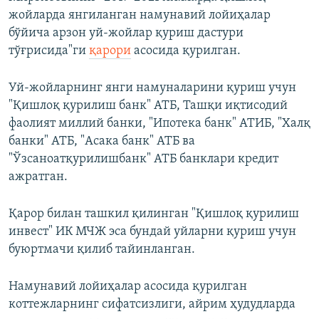
жойларда янгиланган намунавий лойиҳалар
бўйича арзон уй-жойлар қуриш дастури
тўғрисида"ги
қарори
асосида қурилган.
Уй-жойларнинг янги намуналарини қуриш учун
"Қишлоқ қурилиш банк" АТБ, Ташқи иқтисодий
фаолият миллий банки, "Ипотека банк" АТИБ, "Халқ
банки" АТБ, "Асака банк" АТБ ва
"Ўзсаноатқурилишбанк" АТБ банклари кредит
ажратган.
Қарор билан ташкил қилинган "Қишлоқ қурилиш
инвест" ИК МЧЖ эса бундай уйларни қуриш учун
буюртмачи қилиб тайинланган.
Намунавий лойиҳалар асосида қурилган
коттежларнинг сифатсизлиги, айрим ҳудудларда