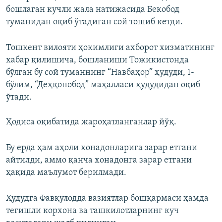
бошлаган кучли жала натижасида Бекобод
туманидан оқиб ўтадиган сой тошиб кетди.
Тошкент вилояти ҳокимлиги ахборот хизматининг
хабар қилишича, бошланиши Тожикистонда
бўлган бу сой туманнинг “Навбаҳор” ҳудуди, 1-
бўлим, “Деҳқонобод” маҳалласи ҳудудидан оқиб
ўтади.
Ҳодиса оқибатида жароҳатланганлар йўқ.
Бу ерда ҳам аҳоли хонадонларига зарар етгани
айтилди, аммо қанча хонадонга зарар етгани
ҳақида маълумот берилмади.
Ҳудудга Фавқулодда вазиятлар бошқармаси ҳамда
тегишли корхона ва ташкилотларнинг куч