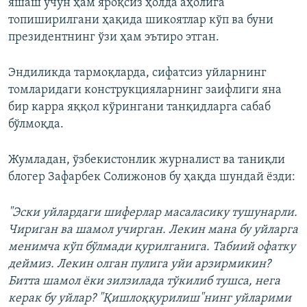
яшаш учун ҳам яроқсиз ҳолда аҳолига
топиширилгани ҳақида шикоятлар кўп ва буни
президентнинг ўзи ҳам эътиро этган.
Эндиликда тармоқларда, сифатсиз уйларнинг
томларидаги конструкцияларнинг заифлиги яна
бир карра яққол кўрингани танқидларга сабаб
бўлмоқда.
Жумладан, ўзбекистонлик журналист ва таниқли
блогер Зафарбек Солижонов бу ҳақда шундай ёзди:
"Эски уйлардаги шиферлар масаласику тушунарли.
Чириган ва шамол учирган. Лекин мана бу уйларга
менимча кўп бўлмади қурилганига. Табиий офатку
деймиз. Лекин олган пулига уйи арзирмикин?
Битта шамол ёки зилзилада тўкилиб тушса, нега
керак бу уйлар? "Қишлоққурилиш"нинг уйларими