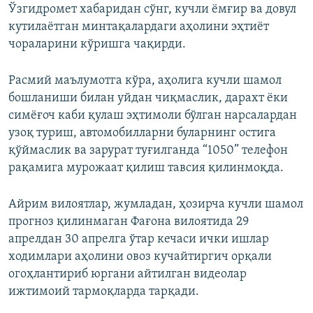
Ўзгидромет хабаридан сўнг, кучли ёмғир ва довул
кутилаётган минтақалардаги аҳолини эҳтиёт
чораларини кўришга чақирди.
Расмий маълумотга кўра, аҳолига кучли шамол
бошланиши билан уйдан чиқмаслик, дарахт ёки
симёғоч каби қулаш эҳтимоли бўлган нарсалардан
узоқ туриш, автомобилларни буларнинг остига
қўймаслик ва зарурат туғилганда “1050” телефон
рақамига мурожаат қилиш тавсия қилинмоқда.
Айрим вилоятлар, жумладан, ҳозирча кучли шамол
прогноз қилинмаган Фағона вилоятида 29
апрелдан 30 апрелга ўтар кечаси ички ишлар
ходимлари аҳолини овоз кучайтиргич орқали
огоҳлантириб юргани айтилган видеолар
ижтимоий тармоқларда тарқади.