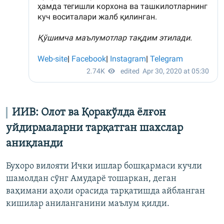
ИИВ: Олот ва Қоракўлда ёлғон
уйдирмаларни тарқатган шахслар
аниқланди
Бухоро вилояти Ички ишлар бошқармаси кучли
шамолдан сўнг Амударё тошаркан, деган
ваҳимани аҳоли орасида тарқатишда айбланган
кишилар аниланганини маълум қилди.