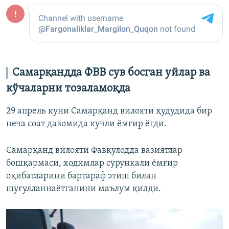
Самарқандда ФВВ сув босган уйлар ва
кўчаларни тозаламоқда
29 апрель куни Самарқанд вилояти ҳудудида бир
неча соат давомида кучли ёмғир ёғди.
Самарқанд вилояти Фавқулодда вазиятлар
бошқармаси, ходимлар сурункали ёмғир
оқибатларини бартараф этиш билан
шуғулланнаётганини маълум қилди.