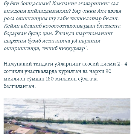
бу ёки бошқасими? Компания эгаларининг сал
виждони қийналдимикин? Бир-икки йил аввал
роса олишгандим шу каби ташкилотлар билан.
Кейин айланиб кооооооттаконлардан биттасига
бораркан булар ҳам. Ўшанда шартноманинг
шартини бузиб истаганича уй нархини
оширишганда, тешиб чиққурлар".
Намунавий типдаги уйларнинг асосий қисми 2 - 4
сотихли участкаларда қурилган ва нархи 90
миллион сўмдан 150 миллион сўмгача
белгиланган.​