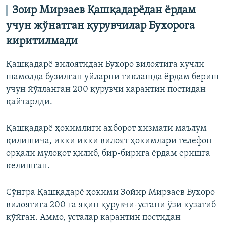
Зоир Мирзаев Қашқадарёдан ёрдам
учун жўнатган қурувчилар Бухорога
киритилмади
Қашқадарё вилоятидан Бухоро вилоятига кучли
шамолда бузилган уйларни тиклашда ёрдам бериш
учун йўлланган 200 қурувчи карантин постидан
қайтарлди.
Қашқадарё ҳокимлиги ахборот хизмати маълум
қилишича, икки икки вилоят ҳокимлари телефон
орқали мулоқот қилиб, бир-бирига ёрдам еришга
келишган.
Сўнгра Қашқадарё ҳокими Зойир Мирзаев Бухоро
вилоятига 200 га яқин қурувчи-устани ўзи кузатиб
қўйган. Аммо, усталар карантин постидан