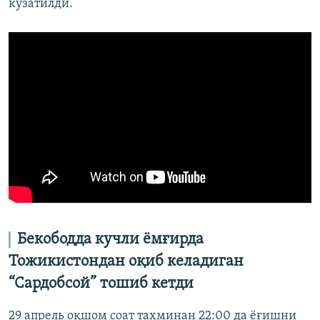
кузатилди.
Бекободда кучли ёмғирда
Тожикистондан оқиб келадиган
“Сардобсой” тошиб кетди
29 апрель оқшом соат тахминан 22:00 да ёғишни