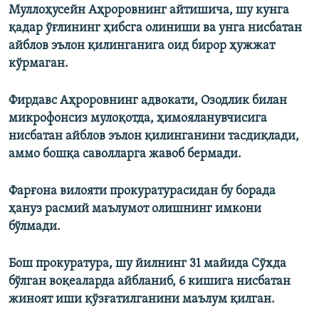
Муллоҳусейн Аҳроровнинг айтишича, шу кунга
қадар ўғлининг ҳибсга олиниши ва унга нисбатан
айблов эълон қилинганига оид бирор ҳужжат
кўрмаган.
Фирдавс Аҳроровнинг адвокати, Озодлик билан
микрофонсиз мулоқотда, ҳимояланувчисига
нисбатан айблов эълон қилинганини тасдиқлади,
аммо бошқа саволларга жавоб бермади.
Фарғона вилояти прокуратурасидан бу борада
ҳануз расмий маълумот олишнинг имкони
бўлмади.
Бош прокуратура, шу йилнинг 31 майида Сўхда
бўлган воқеаларда айбланиб, 6 кишига нисбатан
жиноят иши қўзғатилганини маълум қилган.