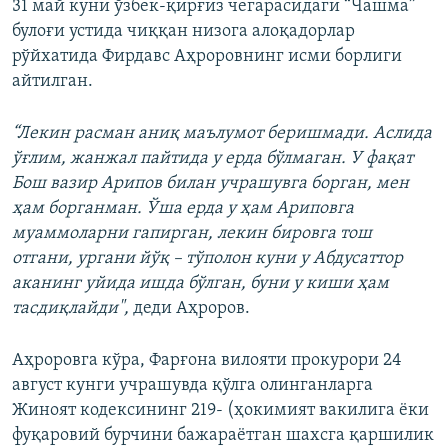
31 май куни ўзбек-қирғиз чегарасидаги “Чашма”
булоғи устида чиққан низога алоқадорлар
рўйхатида Фирдавс Аҳроровнинг исми борлиги
айтилган.
“Лекин расман аниқ маълумот беришмади. Аслида
ўғлим, жанжал пайтида у ерда бўлмаган. У фақат
Бош вазир Арипов билан учрашувга борган, мен
ҳам борганман. Ўша ерда у ҳам Ариповга
муаммоларни гапирган, лекин бировга тош
отгани, ургани йўқ – тўполон куни у Абдусаттор
аканинг уйида ишда бўлган, буни у киши ҳам
тасдиқлайди",
деди Аҳроров.
Аҳроровга кўра, Фарғона вилояти прокурори 24
август кунги учрашувда қўлга олинганларга
Жиноят кодексининг 219- (ҳокимият вакилига ёки
фуқаровий бурчини бажараётган шахсга қаршилик