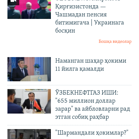
Қирғизистонда —
Чашмадан пенсия
битимигача | Украинага
босқин
Бошқа видеолар
Наманган шаҳар ҳокими
11 йилга қамалди
ЎЗБЕКНЕФТГАЗ ИШИ:
"655 миллион доллар
зарар" ва айбловларни рад
этган собиқ раҳбар
"Шармандали ҳокимлар?"