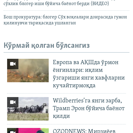
сўхлик блогер иши бўйича баёнот берди (ВИДЕО)
Бош прокуратура: блогер Сўх воқеалари доирасида гумон
қилинувчи тариқасида ушланган
Кўрмай қолган бўлсангиз
Европа ва АҚШда ўрмон
ёнғинлари: иқлим
ўзгариши янги хавфларни
кучайтирмоқда
Wildberries’га янги зарба,
Трамп Эрон бўйича баёнот
қилди
OZODNEWS: Мирзиёев