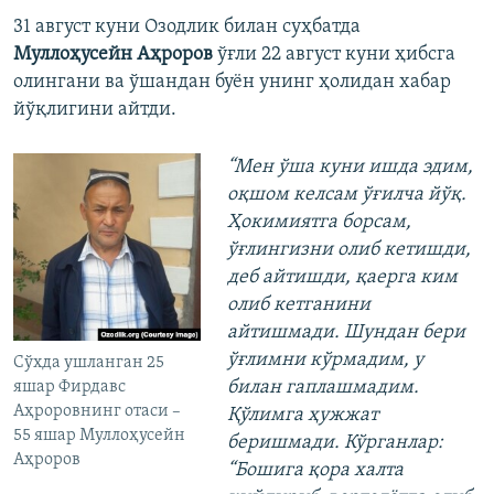
31 август куни Озодлик билан суҳбатда
Муллоҳусейн Аҳроров
ўғли 22 август куни ҳибсга
олингани ва ўшандан буён унинг ҳолидан хабар
йўқлигини айтди.
“Мен ўша куни ишда эдим,
оқшом келсам ўғилча йўқ.
Ҳокимиятга борсам,
ўғлингизни олиб кетишди,
деб айтишди, қаерга ким
олиб кетганини
айтишмади. Шундан бери
ўғлимни кўрмадим, у
Сўхда ушланган 25
билан гаплашмадим.
яшар Фирдавс
Аҳроровнинг отаси –
Қўлимга ҳужжат
55 яшар Муллоҳусейн
беришмади. Кўрганлар:
Аҳроров
“Бошига қора халта