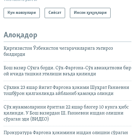
Кун мавзулари
Сиёсат
Инсон ҳуқуқлари
Алоқадор
Қирғизистон Ўзбекистон чегарачиларига эътироз
билдирди
Бош вазир Сўхга борди. Сўх-Фарғона-Сўх авиақатнови бир
ой ичида ташкил этилиши ваъда қилинди
Сўхлик 23 яшар йигит Фарғона ҳокими Шуҳрат Ғаниевни
тошбўрон қилганликда айбланиб қамоққа олинди
Сўх муаммоларини ёритган 22 яшар блогер 10 кунга ҳибс
қилинди. У Бош вазирдан Ш. Ғаниевни ишдан олишни
сўраган эди (ВИДЕО)
Прокуратура Фарғона ҳокимини ишдан олишни сўраган