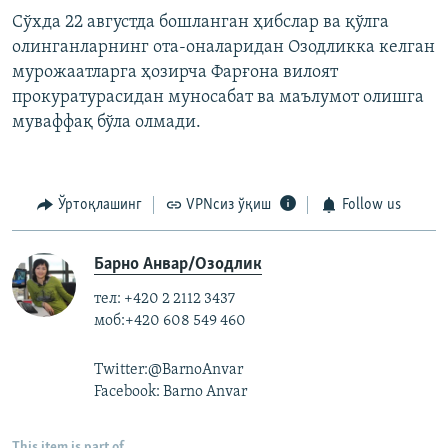
Сўхда 22 августда бошланган ҳибслар ва қўлга
олинганларнинг ота-оналаридан Озодликка келган
мурожаатларга ҳозирча Фарғона вилоят
прокуратурасидан муносабат ва маълумот олишга
муваффақ бўла олмади.
Ўртоқлашинг
VPNсиз ўқиш
Follow us
Барно Анвар/Озодлик
тел: +420 2 2112 3437
моб:+420 608 549 460
Twitter:@BarnoAnvar
Facebook: Barno Anvar
This item is part of