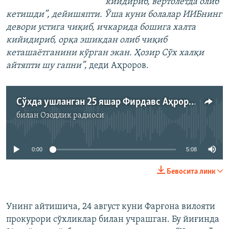
кийдириб, вертолётда олиб
кетишди”, дейишяпти. Ўша куни болалар ИИБнинг
девори устига чиқиб, ичкарида бошига халта
кийидириб, орқа эшикдан олиб чиқиб
кеташаётганини кўрган экан. Ҳозир Сўх халқи
айтяпти шу гапни”,
деди Аҳроров.
Сўхда ушланган 25 яшар Фирдавс Аҳроровнинг отаси – Муллоҳусейн Аҳроров билан суҳбат
билан
Озодлик радиоси
Айни дамда медиа-манба мавжуд эмас
0:00
5:08
Бевосита линк
Унинг айтишича, 24 август куни Фарғона вилояти
прокурори сўхликлар билан учрашган. Бу йиғинда