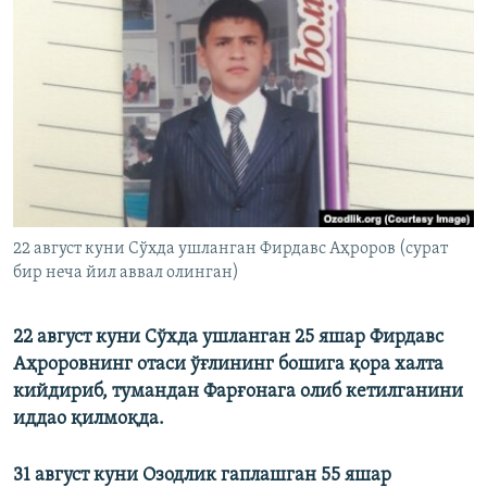
22 август куни Сўхда ушланган Фирдавс Аҳроров (сурат
бир неча йил аввал олинган)
22 август куни Сўхда ушланган 25 яшар Фирдавс
Аҳроровнинг отаси ўғлининг бошига қора халта
кийдириб, тумандан Фарғонага олиб кетилганини
иддао қилмоқда.
31 август куни Озодлик гаплашган 55 яшар