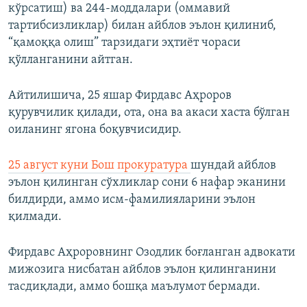
кўрсатиш) ва 244-моддалари (оммавий
тартибсизликлар) билан айблов эълон қилиниб,
“қамоққа олиш” тарзидаги эҳтиёт чораси
қўлланганини айтган.
Айтилишича, 25 яшар Фирдавс Аҳроров
қурувчилик қилади, ота, она ва акаси хаста бўлган
оиланинг ягона боқувчисидир.
25 август куни Бош прокуратура
шундай айблов
эълон қилинган сўхликлар сони 6 нафар эканини
билдирди, аммо исм-фамилияларини эълон
қилмади.
Фирдавс Аҳроровнинг Озодлик боғланган адвокати
мижозига нисбатан айблов эълон қилинганини
тасдиқлади, аммо бошқа маълумот бермади.