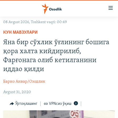
Линклар
Бош
мавзуларга
08 Avgust 2026, Toshkent vaqti: 00:49
ўтинг
OZODLIK SURISHTIRUVLARI
Асосий
КУН МАВЗУЛАРИ
OZODVIDEO
навигацияга
Яна бир сўхлик ўғлининг бошига
ўтинг
OZODARXIV
қора халта кийдирилиб,
Қидиришга
ўтинг
Фарғонага олиб кетилганини
На русском
иддао қилди
ИЖТИМОИЙ ТАРМОҚЛАР
Барно Анвар/Озодлик
Avgust 31, 2020
Ўртоқлашинг
VPNсиз ўқиш
Озодлик бошқа тилларда