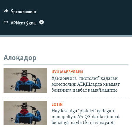
240p
360p
Ўртоқлашинг
480p
VPNсиз ўқиш
Auto
240p
360p
480p
720p
720p
1080p
1080p
Алоқадор
КУН МАВЗУЛАРИ
Ҳайдовчига "пистолет" қадаган
монополия: АЁҚШларда қиммат
бензинга навбат камаймаяпти
LOTIN
Haydovchiga "pistolet" qadagan
monopoliya: AYoQShlarda qimmat
benzinga navbat kamaymayapti