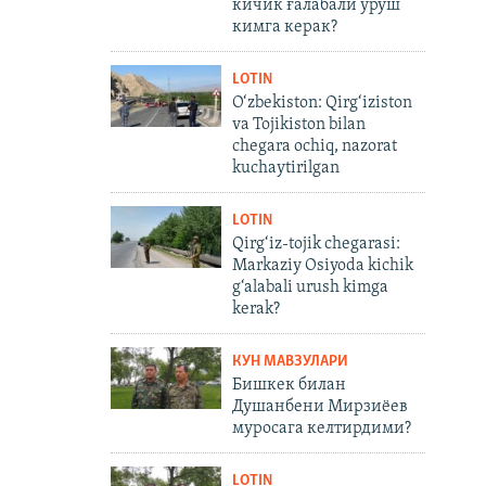
кичик ғалабали уруш
кимга керак?
LOTIN
O‘zbekiston: Qirg‘iziston
va Tojikiston bilan
chegara ochiq, nazorat
kuchaytirilgan
LOTIN
Qirg‘iz-tojik chegarasi:
Markaziy Osiyoda kichik
g‘alabali urush kimga
kerak?
КУН МАВЗУЛАРИ
Бишкек билан
Душанбени Мирзиёев
муросага келтирдими?
LOTIN