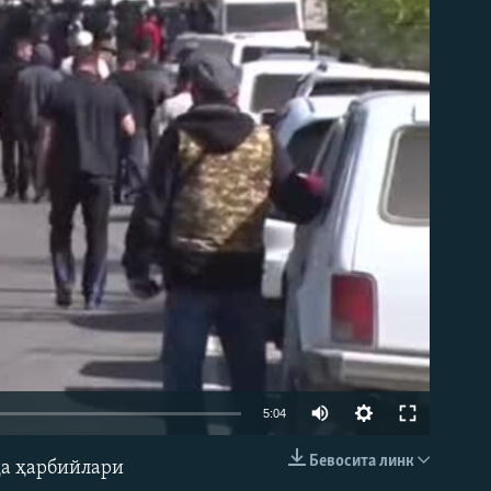
д эмас
Auto
5:04
240p
Бевосита линк
да ҳарбийлари
КИРИТИШ (EMBED)
360p