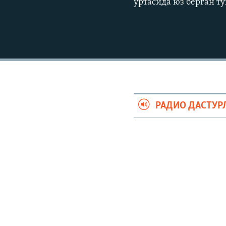
ўртасида юз берган т
РАДИО ДАСТУР