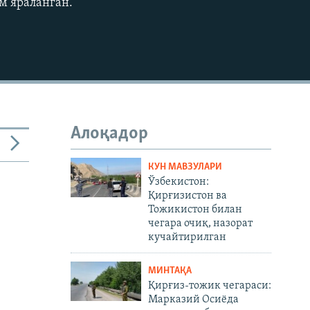
ам яраланган.
480p
720p
1080p
Алоқадор
480p
КУН МАВЗУЛАРИ
Ўзбекистон:
Қирғизистон ва
Тожикистон билан
чегара очиқ, назорат
кучайтирилган
МИНТАҚА
Қирғиз-тожик чегараси:
Марказий Осиёда