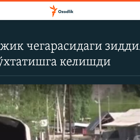
жик чегарасидаги зидди
ўхтатишга келишди