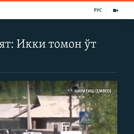
РУС
ят: Икки томон ўт
КИРИТИШ (EMBED)