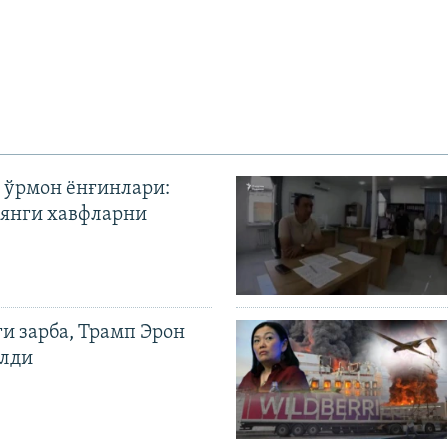
 ўрмон ёнғинлари:
янги хавфларни
ги зарба, Трамп Эрон
илди