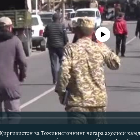
Айни дамда медиа-манба мавжу
 Қирғизистон ва Тожикистоннинг чегара аҳолиси ҳам