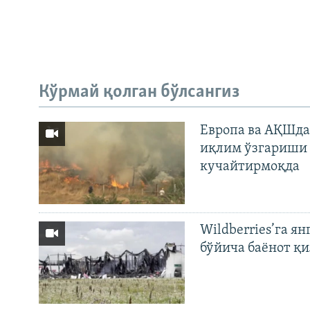
Кўрмай қолган бўлсангиз
Европа ва АҚШда
иқлим ўзгариши 
кучайтирмоқда
Wildberries’га ян
бўйича баёнот қ